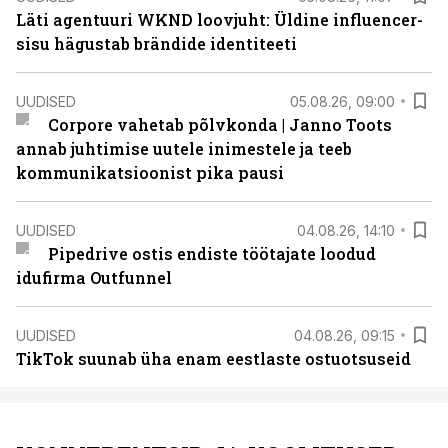
Läti agentuuri WKND loovjuht: Üldine influencer-
sisu hägustab brändide identiteeti
UUDISED
05.08.26, 09:00
Corpore vahetab põlvkonda | Janno Toots
annab juhtimise uutele inimestele ja teeb
kommunikatsioonist pika pausi
UUDISED
04.08.26, 14:10
Pipedrive ostis endiste töötajate loodud
idufirma Outfunnel
UUDISED
04.08.26, 09:15
TikTok suunab üha enam eestlaste ostuotsuseid