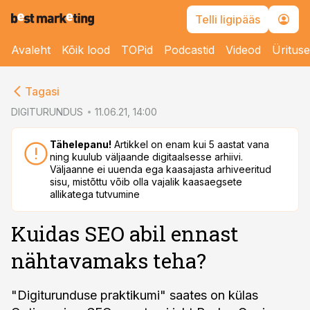
Telli ligipääs
Avaleht
Kõik lood
TOPid
Podcastid
Videod
Üritus
cebook
cebook
Tagasi
Twitter)
Twitter)
DIGITURUNDUS
11.06.21, 14:00
kedIn
kedIn
Tähelepanu!
Artikkel on enam kui 5 aastat vana
ning kuulub väljaande digitaalsesse arhiivi.
ail
ail
Väljaanne ei uuenda ega kaasajasta arhiveeritud
sisu, mistõttu võib olla vajalik kaasaegsete
k
k
allikatega tutvumine
Kuidas SEO abil ennast
nähtavamaks teha?
"Digiturunduse praktikumi" saates on külas