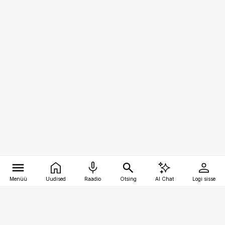
Menüü
Uudised
Raadio
Otsing
AI Chat
Logi sisse
Vana-Lõuna 39/1, 19094 Tallinn