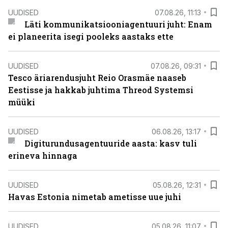
UUDISED
07.08.26, 11:13
Läti kommunikatsiooniagentuuri juht: Enam
ei planeerita isegi pooleks aastaks ette
UUDISED
07.08.26, 09:31
Tesco äriarendusjuht Reio Orasmäe naaseb
Eestisse ja hakkab juhtima Threod Systemsi
müüki
UUDISED
06.08.26, 13:17
Digiturundusagentuuride aasta: kasv tuli
erineva hinnaga
UUDISED
05.08.26, 12:31
Havas Estonia nimetab ametisse uue juhi
UUDISED
05.08.26, 11:07