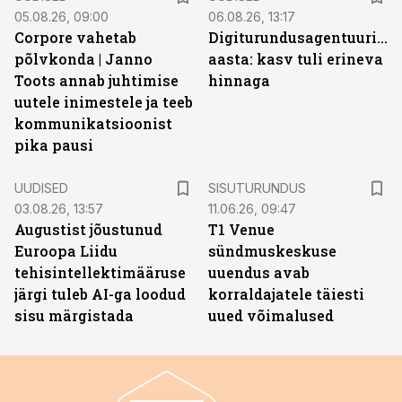
05.08.26, 09:00
06.08.26, 13:17
Corpore vahetab
Digiturundusagentuuride
põlvkonda | Janno
aasta: kasv tuli erineva
Toots annab juhtimise
hinnaga
uutele inimestele ja teeb
kommunikatsioonist
pika pausi
ST
UUDISED
SISUTURUNDUS
03.08.26, 13:57
11.06.26, 09:47
Augustist jõustunud
T1 Venue
Euroopa Liidu
sündmuskeskuse
tehisintellektimääruse
uuendus avab
järgi tuleb AI-ga loodud
korraldajatele täiesti
sisu märgistada
uued võimalused