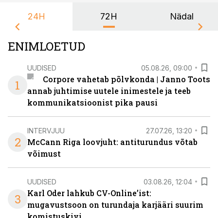
24H
72H
Nädal
ENIMLOETUD
UUDISED
05.08.26, 09:00
Corpore vahetab põlvkonda | Janno Toots
1
annab juhtimise uutele inimestele ja teeb
kommunikatsioonist pika pausi
INTERVJUU
27.07.26, 13:20
2
McCann Riga loovjuht: antiturundus võtab
võimust
UUDISED
03.08.26, 12:04
Karl Oder lahkub CV-Online’ist:
3
mugavustsoon on turundaja karjääri suurim
komistuskivi