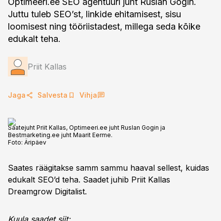
Optimeeri.ee SEO agentuuri juht Ruslan Gogin.
Juttu tuleb SEO’st, linkide ehitamisest, sisu
loomisest ning tööriistadest, millega seda kõike
edukalt teha.
Priit Kallas
Jaga
Salvesta
Vihja
Saatejuht Priit Kallas, Optimeeri.ee juht Ruslan Gogin ja
Bestmarketing.ee juht Maarit Eerme.
Foto:
Äripäev
Saates räägitakse samm sammu haaval sellest, kuidas
edukalt SEO’d teha. Saadet juhib Priit Kallas
Dreamgrow Digitalist.
Kuula saadet siit: