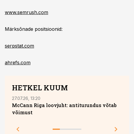
www.semrush.com
Märksõnade positsioonid:
serpstat.com
ahrefs.com
HETKEL KUUM
27.07.26, 13:20
05.08
McCann Riga loovjuht: antiturundus võtab
võimust
Toot
teeb