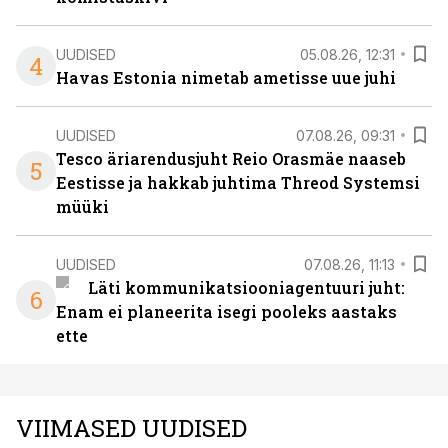
UUDISED
05.08.26, 12:31
4
Havas Estonia nimetab ametisse uue juhi
UUDISED
07.08.26, 09:31
Tesco äriarendusjuht Reio Orasmäe naaseb
5
Eestisse ja hakkab juhtima Threod Systemsi
müüki
UUDISED
07.08.26, 11:13
Läti kommunikatsiooniagentuuri juht:
6
Enam ei planeerita isegi pooleks aastaks
ette
VIIMASED UUDISED