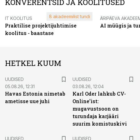
KONVERENTSID JA KOOLITUSED
8 akadeemilist tundi
IT KOOLITUS
ÄRIPÄEVA AKADEE
Praktilise projektijuhtimise
AI müügis ja t
koolitus - baastase
HETKEL KUUM
UUDISED
UUDISED
05.08.26, 12:31
03.08.26, 12:04
Havas Estonia nimetab
Karl Oder lahkub CV-
ametisse uue juhi
Online’ist:
mugavustsoon on
turundaja karjääri
suurim komistuskivi
UUDISED
UUDISED