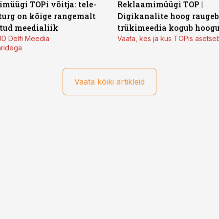
müügi TOPi võitja: tele-
Reklaamimüügi TOP |
oturg on kõige rangemalt
Digikanalite hoog raugeb
itud meedialiik
trükimeedia kogub hoog
D Delfi Meedia
Vaata, kes ja kus TOPis asetse
ridega
Vaata kõiki artikleid