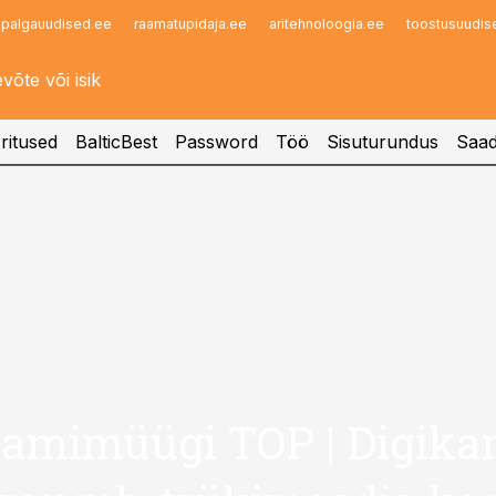
palgauudised.ee
raamatupidaja.ee
aritehnoloogia.ee
toostusuudis
Infopank
Radar
ritused
BalticBest
Password
Töö
Sisuturundus
Saad
amimüügi TOP | Digikan