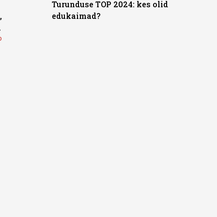
Turunduse TOP 2024: kes olid
,
edukaimad?
u
b