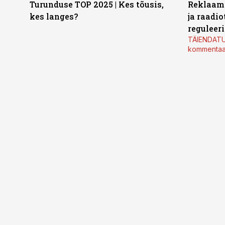
Turunduse TOP 2025 | Kes tõusis,
Reklaami
kes langes?
ja raadi
reguleer
TÄIENDATU
kommentaa