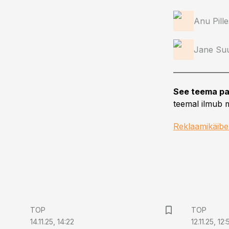
Anu Pill
Jane Su
See teema pa
teemal ilmub m
Reklaamikäib
TOP
TOP
14.11.25, 14:22
12.11.25, 12: