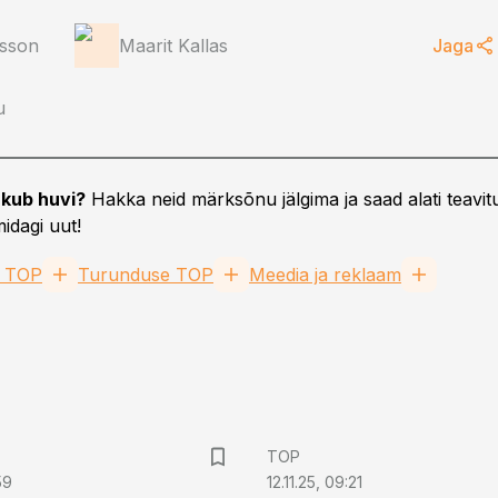
esson
Maarit Kallas
Jaga
u
kub huvi?
Hakka neid märksõnu jälgima ja saad alati teavitu
idagi uut!
e TOP
Turunduse TOP
Meedia ja reklaam
TOP
59
12.11.25, 09:21