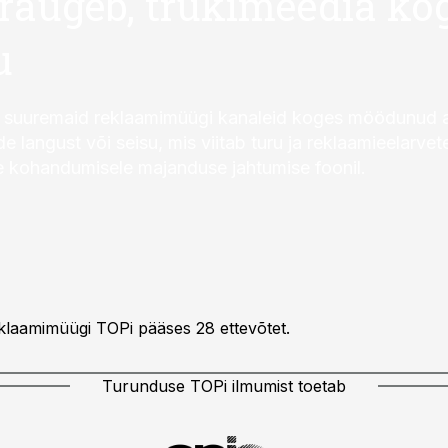
raugeb, trükimeedia ko
u
i suuremaid reklaamimüügi kanaleid koges möödunud a
 langust või seisu, mis viitab turu ja reklaamieelarvet
le kohandumisele majanduse jahtumise foonil.
laamimüügi TOPi pääses 28 ettevõtet.
Turunduse TOPi ilmumist toetab