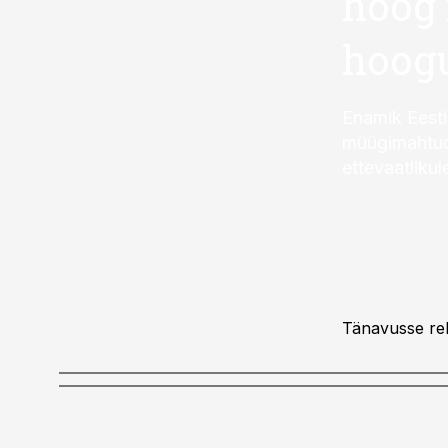
hoog 
hoog
Enamik Eest
müügimahtude
ettevaatliku
Tänavusse rek