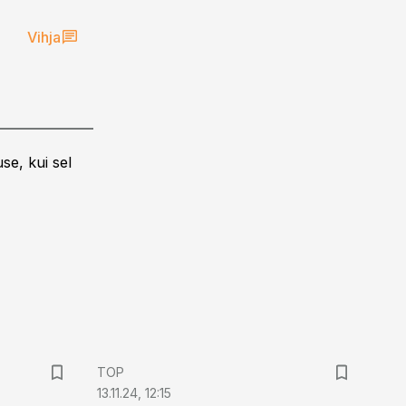
Vihja
se, kui sel
TOP
13.11.24, 12:15