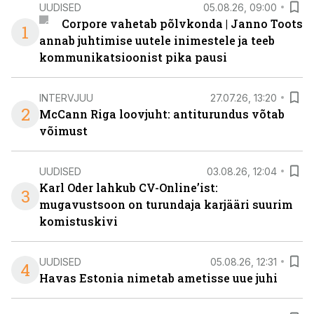
UUDISED
05.08.26, 09:00
Corpore vahetab põlvkonda | Janno Toots
1
annab juhtimise uutele inimestele ja teeb
kommunikatsioonist pika pausi
INTERVJUU
27.07.26, 13:20
2
McCann Riga loovjuht: antiturundus võtab
võimust
UUDISED
03.08.26, 12:04
Karl Oder lahkub CV-Online’ist:
3
mugavustsoon on turundaja karjääri suurim
komistuskivi
UUDISED
05.08.26, 12:31
4
Havas Estonia nimetab ametisse uue juhi