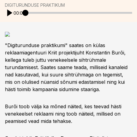
DIGITURUNDUSE PRAKTIKUM
00:00
"Digiturunduse praktikumi" saates on külas
reklaamiagentuuri Kriit projektijuht Konstantin Burõi,
kellega tuleb juttu venekeelsele sihtrühmale
turundamisest. Saates saame teada, milliseid kanaleid
nad kasutavad, kui suure sihtrühmaga on tegemist,
mis on olulised nüansid sõnumi edastamisel ning kui
hästi toimib kampaania sidumine staariga.
Burõi toob välja ka mõned näited, kes teevad hästi
venekeelset reklaami ning toob näiteid, millised on
peamised vead mida tehakse.