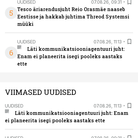
UUDISED
07.08.26, 09:31
Tesco äriarendusjuht Reio Orasmäe naaseb
5
Eestisse ja hakkab juhtima Threod Systemsi
müüki
UUDISED
07.08.26, 11:13
Läti kommunikatsiooniagentuuri juht:
6
Enam ei planeerita isegi pooleks aastaks
ette
VIIMASED UUDISED
UUDISED
07.08.26, 11:13
Läti kommunikatsiooniagentuuri juht: Enam
ei planeerita isegi pooleks aastaks ette