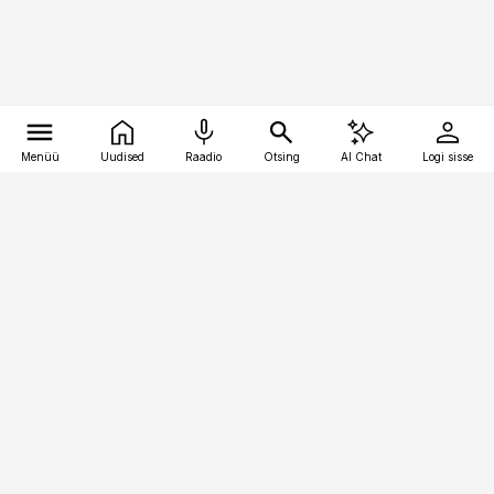
Menüü
Uudised
Raadio
Otsing
AI Chat
Logi sisse
Vana-Lõuna 39/1, 19094 Tallinn
(+372) 667 0111
bestmarketing@best-marketing.ee
Telli
Reklaam
Firmast
Sisu kasutamisõigused
Ajakirjaniku