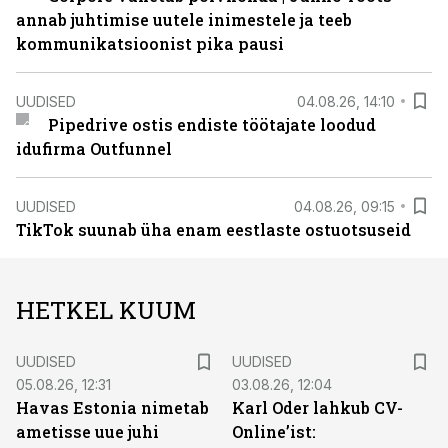
annab juhtimise uutele inimestele ja teeb
kommunikatsioonist pika pausi
UUDISED
04.08.26, 14:10
Pipedrive ostis endiste töötajate loodud
idufirma Outfunnel
UUDISED
04.08.26, 09:15
TikTok suunab üha enam eestlaste ostuotsuseid
HETKEL KUUM
UUDISED
UUDISED
05.08.26, 12:31
03.08.26, 12:04
Havas Estonia nimetab
Karl Oder lahkub CV-
ametisse uue juhi
Online’ist: