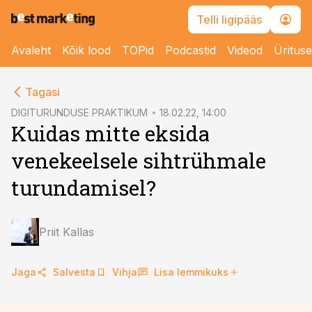
Telli ligipääs
Avaleht
Kõik lood
TOPid
Podcastid
Videod
Üritus
cebook
cebook
Tagasi
Twitter)
Twitter)
DIGITURUNDUSE PRAKTIKUM
18.02.22, 14:00
Kuidas mitte eksida
kedIn
kedIn
venekeelsele sihtrühmale
ail
ail
turundamisel?
k
k
Priit Kallas
Jaga
Salvesta
Vihja
Lisa lemmikuks