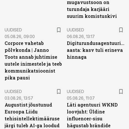
mugavustsoon on
turundaja karjääri
suurim komistuskivi
UUDISED
UUDISED
05.08.26, 09:00
06.08.26, 13:17
Corpore vahetab
Digiturundusagentuuride
põlvkonda | Janno
aasta: kasv tuli erineva
Toots annab juhtimise
hinnaga
uutele inimestele ja teeb
kommunikatsioonist
pika pausi
UUDISED
UUDISED
03.08.26, 13:57
05.08.26, 11:07
Augustist jõustunud
Läti agentuuri WKND
Euroopa Liidu
loovjuht: Üldine
tehisintellektimääruse
influencer-sisu
järgi tuleb AI-ga loodud
hägustab brändide