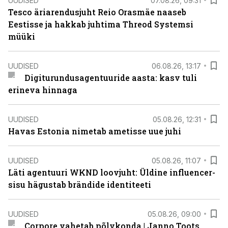
UUDISED
07.08.26, 09:31
Tesco äriarendusjuht Reio Orasmäe naaseb
Eestisse ja hakkab juhtima Threod Systemsi
müüki
UUDISED
06.08.26, 13:17
Digiturundusagentuuride aasta: kasv tuli
erineva hinnaga
UUDISED
05.08.26, 12:31
Havas Estonia nimetab ametisse uue juhi
UUDISED
05.08.26, 11:07
Läti agentuuri WKND loovjuht: Üldine influencer-
sisu hägustab brändide identiteeti
UUDISED
05.08.26, 09:00
Corpore vahetab põlvkonda | Janno Toots