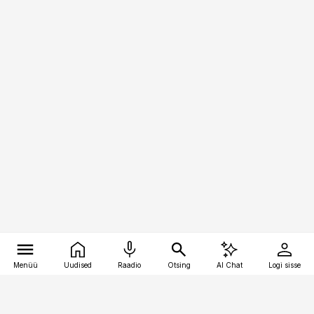
Menüü
Uudised
Raadio
Otsing
AI Chat
Logi sisse