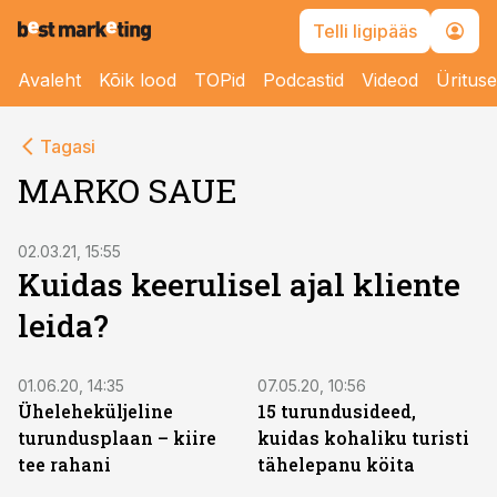
Telli ligipääs
Avaleht
Kõik lood
TOPid
Podcastid
Videod
Üritus
Tagasi
MARKO SAUE
02.03.21, 15:55
Kuidas keerulisel ajal kliente
leida?
01.06.20, 14:35
07.05.20, 10:56
Üheleheküljeline
15 turundusideed,
turundusplaan – kiire
kuidas kohaliku turisti
tee rahani
tähelepanu köita