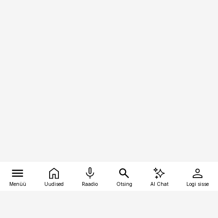
Menüü
Uudised
Raadio
Otsing
AI Chat
Logi sisse