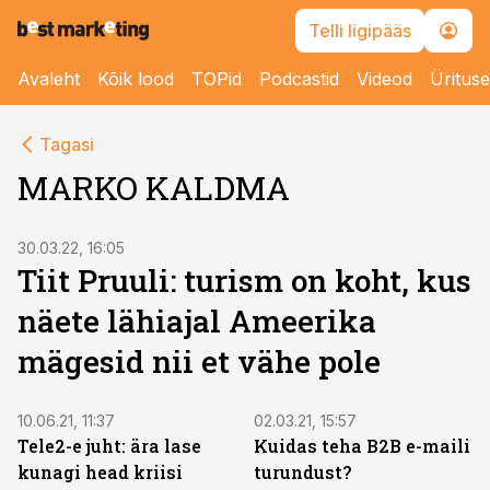
Telli ligipääs
Avaleht
Kõik lood
TOPid
Podcastid
Videod
Üritus
Tagasi
MARKO KALDMA
30.03.22, 16:05
Tiit Pruuli: turism on koht, kus
näete lähiajal Ameerika
mägesid nii et vähe pole
10.06.21, 11:37
02.03.21, 15:57
Tele2-e juht: ära lase
Kuidas teha B2B e-maili
kunagi head kriisi
turundust?