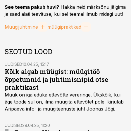
See teema pakub huvi?
Hakka neid märksõnu jälgima
ja saad alati teavituse, kui sel teemal ilmub midagi uut!
Müügijuhtimine
müügipraktikad
SEOTUD LOOD
UUDISED
10.04.25, 15:17
Kõik algab müügist: müügitöö
õppetunnid ja juhtimisnipid otse
praktikast
Müük on iga eduka ettevõtte vereringe. Ükskõik, kui
äge toode sul on, ilma müügita ettevõtet pole, kirjutab
Äripäeva info- ja müügiteenuste juht Joonas Jõgi.
UUDISED
29.04.25, 11:20