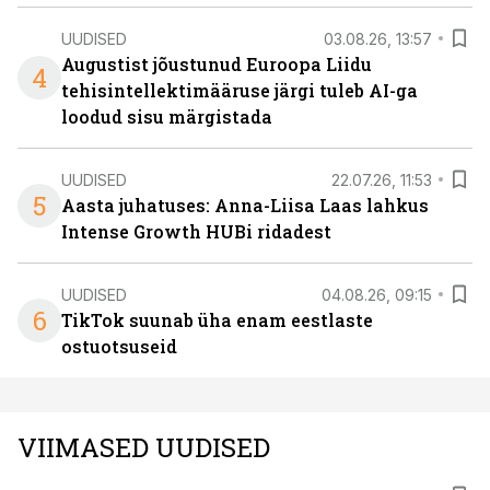
UUDISED
03.08.26, 13:57
Augustist jõustunud Euroopa Liidu
4
tehisintellektimääruse järgi tuleb AI-ga
loodud sisu märgistada
UUDISED
22.07.26, 11:53
5
Aasta juhatuses: Anna-Liisa Laas lahkus
Intense Growth HUBi ridadest
UUDISED
04.08.26, 09:15
6
TikTok suunab üha enam eestlaste
ostuotsuseid
VIIMASED UUDISED