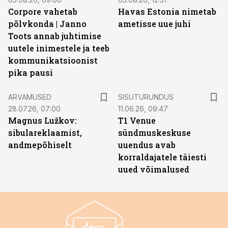
Corpore vahetab
Havas Estonia nimetab
põlvkonda | Janno
ametisse uue juhi
Toots annab juhtimise
uutele inimestele ja teeb
kommunikatsioonist
pika pausi
ST
ARVAMUSED
SISUTURUNDUS
28.07.26, 07:00
11.06.26, 09:47
Magnus Lužkov:
T1 Venue
sibulareklaamist,
sündmuskeskuse
andmepõhiselt
uuendus avab
korraldajatele täiesti
uued võimalused