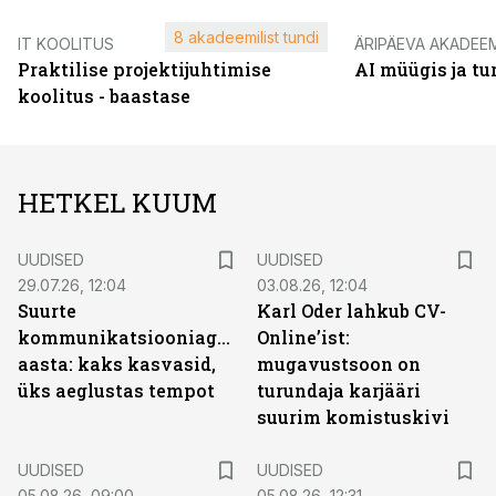
8 akadeemilist tundi
IT KOOLITUS
ÄRIPÄEVA AKADEE
Praktilise projektijuhtimise
AI müügis ja t
koolitus - baastase
HETKEL KUUM
UUDISED
UUDISED
29.07.26, 12:04
03.08.26, 12:04
Suurte
Karl Oder lahkub CV-
kommunikatsiooniagentuuride
Online’ist:
aasta: kaks kasvasid,
mugavustsoon on
üks aeglustas tempot
turundaja karjääri
suurim komistuskivi
UUDISED
UUDISED
05.08.26, 09:00
05.08.26, 12:31