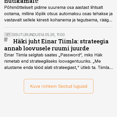
nutikamalt!
Põhimõtteliselt pidime suurema osa aastast lihtsalt
ootama, milline lõplik otsus automaksu osas tehakse ja
vastavalt sellele kiiresti kohanema ja tegutsema, räägib
Amserv Auto turundusjuht Peter Roose.
SISUTURUNDUS
14.05.26, 11:00
ST
Häki juht Einar Tiimla: strateegia
annab loovusele ruumi juurde
Einar Tiimla selgitab saates „Password“, miks Häk
nimetab end strateegiliseks loovagentuuriks. „Me
alustame enda tööd alati strateegiast,“ ütleb ta. Tiimla
sõnul aitab põhjalik eeltöö vältida olukorda, kus klient
hakkab alles esimeste visuaalide pealt mõtlema, mida
ta tegelikult tahab.
Kuva rohkem Seotud lugusid