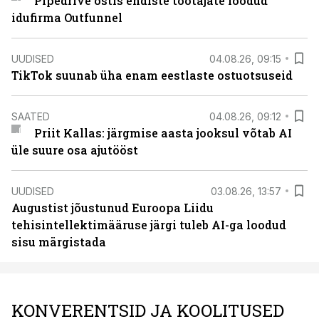
Pipedrive ostis endiste töötajate loodud
idufirma Outfunnel
UUDISED
04.08.26, 09:15
TikTok suunab üha enam eestlaste ostuotsuseid
SAATED
04.08.26, 09:12
Priit Kallas: järgmise aasta jooksul võtab AI
üle suure osa ajutööst
UUDISED
03.08.26, 13:57
Augustist jõustunud Euroopa Liidu
tehisintellektimääruse järgi tuleb AI-ga loodud
sisu märgistada
KONVERENTSID JA KOOLITUSED