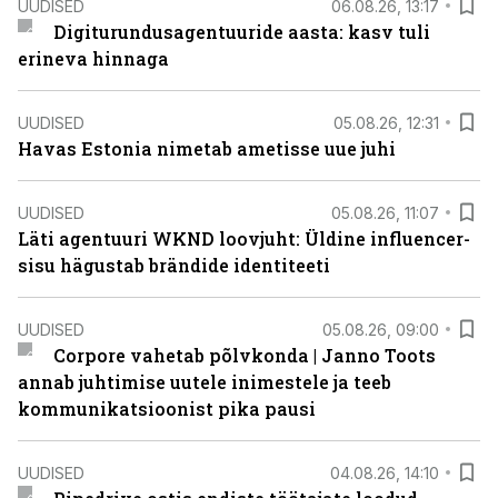
UUDISED
06.08.26, 13:17
Digiturundusagentuuride aasta: kasv tuli
erineva hinnaga
UUDISED
05.08.26, 12:31
Havas Estonia nimetab ametisse uue juhi
UUDISED
05.08.26, 11:07
Läti agentuuri WKND loovjuht: Üldine influencer-
sisu hägustab brändide identiteeti
UUDISED
05.08.26, 09:00
Corpore vahetab põlvkonda | Janno Toots
annab juhtimise uutele inimestele ja teeb
kommunikatsioonist pika pausi
UUDISED
04.08.26, 14:10