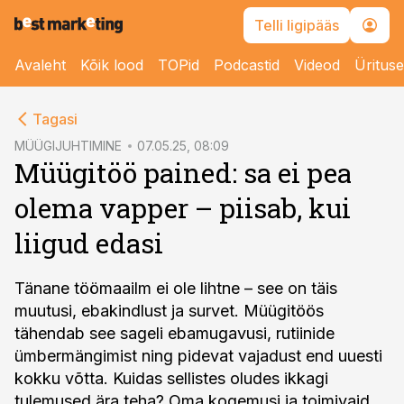
Telli ligipääs
Avaleht
Kõik lood
TOPid
Podcastid
Videod
Üritus
cebook
Tagasi
Twitter)
MÜÜGIJUHTIMINE
07.05.25, 08:09
Müügitöö pained: sa ei pea
kedIn
olema vapper – piisab, kui
ail
liigud edasi
k
Tänane töömaailm ei ole lihtne – see on täis
muutusi, ebakindlust ja survet. Müügitöös
tähendab see sageli ebamugavusi, rutiinide
ümbermängimist ning pidevat vajadust end uuesti
kokku võtta. Kuidas sellistes oludes ikkagi
tulemused ära teha? Oma kogemusi ja toimivaid