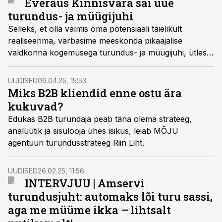
Everaus Kinnisvara sai uue
turundus- ja müügijuhi
Selleks, et olla valmis oma potensiaali täielikult
realiseerima, värbasime meeskonda pikaajalise
valdkonna kogemusega turundus- ja müügijuhi, ütles
Everaus Kinnisvara asutaja ja tegevjuht Janar Muttik.
UUDISED
09.04.25, 15:53
Miks B2B kliendid enne ostu ära
kukuvad?
Edukas B2B turundaja peab täna olema strateeg,
analüütik ja sisulooja ühes isikus, leiab MÕJU
agentuuri turundusstrateeg Riin Liht.
UUDISED
26.02.25, 11:56
INTERVJUU | Amservi
turundusjuht: automaks lõi turu sassi,
aga me müüme ikka – lihtsalt