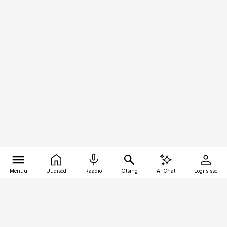
Menüü
Uudised
Raadio
Otsing
AI Chat
Logi sisse
Vana-Lõuna 39/1, 19094 Tallinn