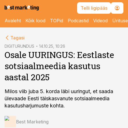
Telli ligipääs
Avaleht
Kõik lood
TOPid
Podcastid
Videod
Üritus
cebook
cebook
Tagasi
Twitter)
Twitter)
DIGITURUNDUS
14.10.25, 10:26
Osale UURINGUS: Eestlaste
kedIn
kedIn
sotsiaalmeedia kasutus
ail
ail
aastal 2025
k
k
Milos viib juba 5. korda läbi uuringut, et saada
ülevaade Eesti täiskasvanute sotsiaalmeedia
kasutusharjumuste kohta.
Best Marketing