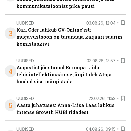
kommunikatsioonist pika pausi
UUDISED
03.08.26, 12:04
Karl Oder lahkub CV-Online’ist:
3
mugavustsoon on turundaja karjääri suurim
komistuskivi
UUDISED
03.08.26, 13:57
Augustist jõustunud Euroopa Liidu
4
tehisintellektimääruse järgi tuleb AI-ga
loodud sisu märgistada
UUDISED
22.07.26, 11:53
5
Aasta juhatuses: Anna-Liisa Laas lahkus
Intense Growth HUBi ridadest
UUDISED
04.08.26, 09:15