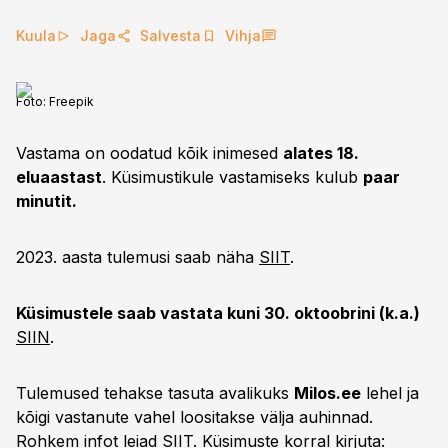
Kuula
Jaga
Salvesta
Vihja
Foto:
Freepik
Vastama on oodatud kõik inimesed
alates 18.
eluaastast
. Küsimustikule vastamiseks kulub
paar
minutit.
2023. aasta tulemusi saab näha
SIIT
.
Küsimustele saab vastata kuni 30. oktoobrini (k.a.)
SIIN
.
Tulemused tehakse tasuta avalikuks
Milos.ee
lehel ja
kõigi vastanute vahel loositakse välja auhinnad.
Rohkem infot leiad
SIIT
. Küsimuste korral kirjuta: