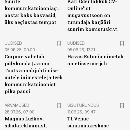
Suurte
Karl Oder lahkub CV-
kommunikatsiooniagentuuride
Online’ist:
aasta: kaks kasvasid,
mugavustsoon on
üks aeglustas tempot
turundaja karjääri
suurim komistuskivi
UUDISED
UUDISED
05.08.26, 09:00
05.08.26, 12:31
Corpore vahetab
Havas Estonia nimetab
põlvkonda | Janno
ametisse uue juhi
Toots annab juhtimise
uutele inimestele ja teeb
kommunikatsioonist
pika pausi
ST
ARVAMUSED
SISUTURUNDUS
28.07.26, 07:00
11.06.26, 09:47
Magnus Lužkov:
T1 Venue
sibulareklaamist,
sündmuskeskuse