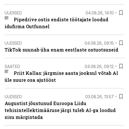
UUDISED
04.08.26, 14:10
Pipedrive ostis endiste töötajate loodud
idufirma Outfunnel
UUDISED
04.08.26, 09:15
TikTok suunab üha enam eestlaste ostuotsuseid
SAATED
04.08.26, 09:12
Priit Kallas: järgmise aasta jooksul võtab AI
üle suure osa ajutööst
UUDISED
03.08.26, 13:57
Augustist jõustunud Euroopa Liidu
tehisintellektimääruse järgi tuleb AI-ga loodud
sisu märgistada