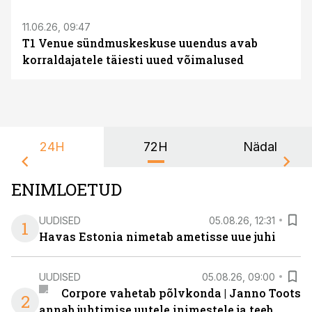
11.06.26, 09:47
T1 Venue sündmuskeskuse uuendus avab
korraldajatele täiesti uued võimalused
24H
72H
Nädal
ENIMLOETUD
UUDISED
05.08.26, 12:31
1
Havas Estonia nimetab ametisse uue juhi
UUDISED
05.08.26, 09:00
Corpore vahetab põlvkonda | Janno Toots
2
annab juhtimise uutele inimestele ja teeb