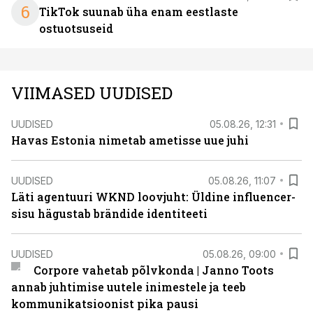
6
TikTok suunab üha enam eestlaste
ostuotsuseid
VIIMASED UUDISED
UUDISED
05.08.26, 12:31
Havas Estonia nimetab ametisse uue juhi
UUDISED
05.08.26, 11:07
Läti agentuuri WKND loovjuht: Üldine influencer-
sisu hägustab brändide identiteeti
UUDISED
05.08.26, 09:00
Corpore vahetab põlvkonda | Janno Toots
annab juhtimise uutele inimestele ja teeb
kommunikatsioonist pika pausi