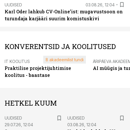
UUDISED
03.08.26, 12:04
Karl Oder lahkub CV-Online’ist: mugavustsoon on
turundaja karjääri suurim komistuskivi
KONVERENTSID JA KOOLITUSED
8 akadeemilist tundi
IT KOOLITUS
ÄRIPÄEVA AKADEE
Praktilise projektijuhtimise
AI müügis ja t
koolitus - baastase
HETKEL KUUM
UUDISED
UUDISED
29.07.26, 12:04
03.08.26, 12:04