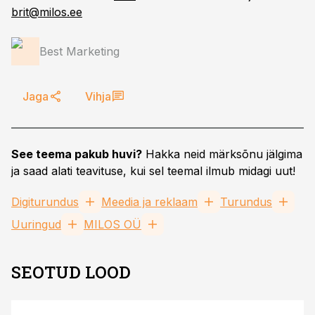
brit@milos.ee
Best Marketing
Jaga
Vihja
See teema pakub huvi?
Hakka neid märksõnu jälgima
ja saad alati teavituse, kui sel teemal ilmub midagi uut!
Digiturundus
Meedia ja reklaam
Turundus
Uuringud
MILOS OÜ
SEOTUD LOOD
ST