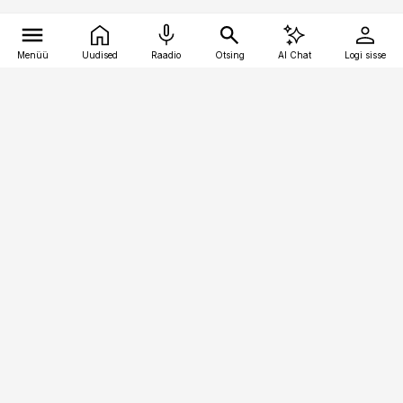
Menüü
Uudised
Raadio
Otsing
AI Chat
Logi sisse
Vana-Lõuna 39/1, 19094 Tallinn
(+372) 667 0111
bestmarketing@best-marketing.ee
Telli
Reklaam
Firmast
Sisu kasutamisõigused
Ajakirjaniku
eetikakoodeks
Üldtingimused
Privaatsustingimused
Küpsiste poliitika
KKK
Eesti Meediaettevõtete
Eelistuste haldamine