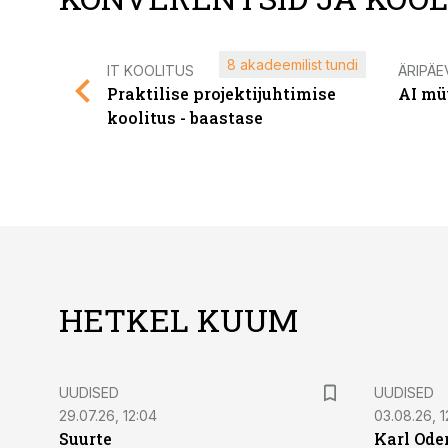
8 akadeemilist tundi
IT KOOLITUS
ÄRIPÄE
Praktilise projektijuhtimise
AI mü
koolitus - baastase
HETKEL KUUM
UUDISED
UUDISED
29.07.26, 12:04
03.08.26, 1
Suurte
Karl Oder