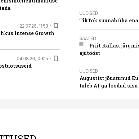
tehisintellektimääruse
stada
UUDISED
TikTok suunab üha ena
22.07.26, 11:53
lahkus Intense Growth
SAATED
Priit Kallas: järgm
ajutööst
04.08.26, 09:15
ostuotsuseid
UUDISED
Augustist jõustunud Eu
tuleb AI-ga loodud sis
LITUSED