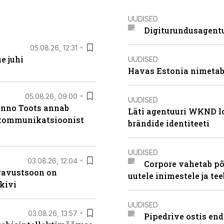
UUDISED
Digiturundusagentu
05.08.26, 12:31
e juhi
UUDISED
Havas Estonia nimetab 
05.08.26, 09:00
UUDISED
anno Toots annab
Läti agentuuri WKND lo
b kommunikatsioonist
brändide identiteeti
UUDISED
03.08.26, 12:04
Corpore vahetab põ
ugavustsoon on
uutele inimestele ja t
kivi
UUDISED
03.08.26, 13:57
Pipedrive ostis end