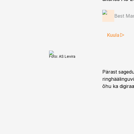
Best Mar
Kuula
Foto:
AS Levira
Pärast saged
ringhäälinguv
õhu ka digira