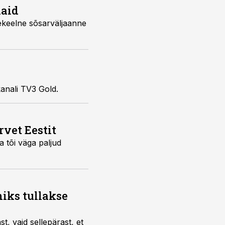
iaid
nekeelne sõsarväljaanne
kanali TV3 Gold.
rvet Eestit
a tõi väga paljud
iks tullakse
t, vaid sellepärast, et