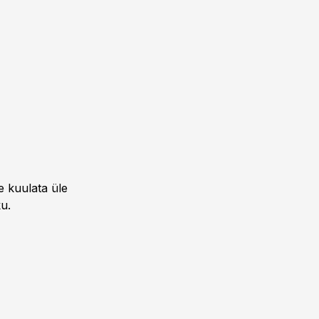
e kuulata üle
u.