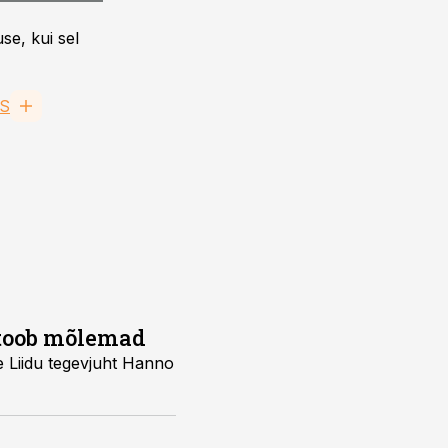
se, kui sel
AS
 toob mõlemad
e Liidu tegevjuht Hanno