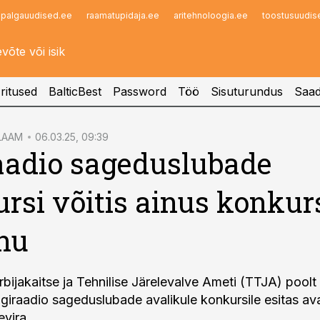
palgauudised.ee
raamatupidaja.ee
aritehnoloogia.ee
toostusuudis
Infopank
Radar
ritused
BalticBest
Password
Töö
Sisuturundus
Saad
LAAM
06.03.25, 09:39
aadio sageduslubade
rsi võitis ainus konkurs
nu
bijakaitse ja Tehnilise Järelevalve Ameti (TTJA) poolt 
igiraadio sageduslubade avalikule konkursile esitas av
vira.