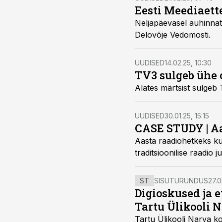
Eesti Meediaett
Neljapäevasel auhinnat
Delovõje Vedomosti.
UUDISED
14.02.25, 10:30
TV3 sulgeb ühe 
Alates märtsist sulgeb 
UUDISED
30.01.25, 15:15
CASE STUDY | Aa
Aasta raadiohetkeks kuu
traditsioonilise raadio j
ST
SISUTURUNDUS
27.0
Digioskused ja 
Tartu Ülikooli N
Tartu Ülikooli Narva kol