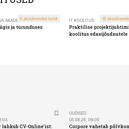
8 akadeemilist tundi
18 akadeemilis
VA AKADEEMIA
IT KOOLITUS
ügis ja turunduses
Praktilise projektijuhtim
koolitus edasijõudnutele
UUDISED
2:04
05.08.26, 09:00
 lahkub CV-Online’ist:
Corpore vahetab põlvkon