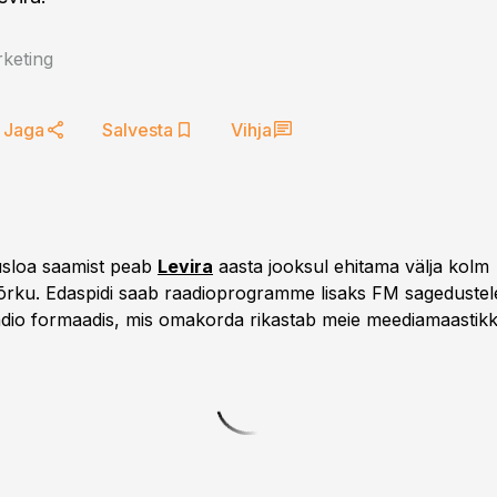
keting
Jaga
Salvesta
Vihja
usloa saamist peab
Levira
aasta jooksul ehitama välja kolm
õrku. Edaspidi saab raadioprogramme lisaks FM sagedustel
adio formaadis, mis omakorda rikastab meie meediamaastikk