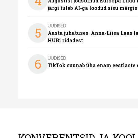
4
Augustist jõustunud Euroopa Liidu 
järgi tuleb AI-ga loodud sisu märgi
UUDISED
5
Aasta juhatuses: Anna-Liisa Laas 
HUBi ridadest
UUDISED
6
TikTok suunab üha enam eestlaste 
KONVERENTSID JA KOO