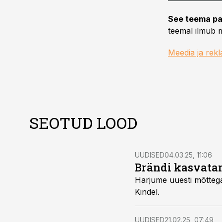
See teema pa
teemal ilmub m
Meedia ja rek
SEOTUD LOOD
UUDISED
04.03.25, 11:06
Brändi kasvata
Harjume uuesti mõttega
Kindel.
UUDISED
21.02.25, 07:49