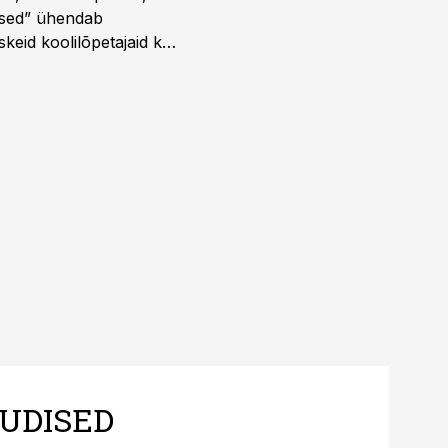
dused” ühendab
skeid koolilõpetajaid kui
UDISED