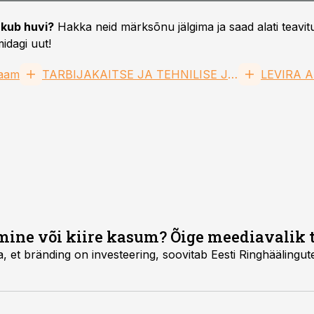
kub huvi?
Hakka neid märksõnu jälgima ja saad alati teavitu
idagi uut!
laam
TARBIJAKAITSE JA TEHNILISE JÄRELEVALVE AMET
LEVIRA 
mine või kiire kasum? Õige meediavalik
, et bränding on investeering, soovitab Eesti Ringhäälingut