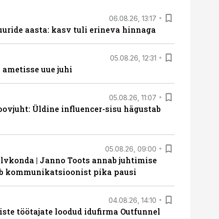
06.08.26, 13:17
uride aasta: kasv tuli erineva hinnaga
05.08.26, 12:31
ametisse uue juhi
05.08.26, 11:07
ovjuht: Üldine influencer-sisu hägustab
05.08.26, 09:00
lvkonda | Janno Toots annab juhtimise
eeb kommunikatsioonist pika pausi
04.08.26, 14:10
iste töötajate loodud idufirma Outfunnel