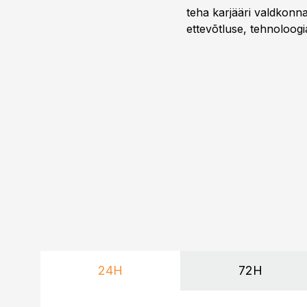
teha karjääri valdkonn
ettevõtluse, tehnoloogia
ka neid, kes soovivad t
24H
72H