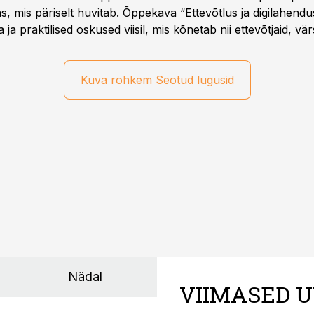
as, mis päriselt huvitab. Õppekava “Ettevõtlus ja digilahen
 ja praktilised oskused viisil, mis kõnetab nii ettevõtjaid, vär
eha karjääripööret.
Kuva rohkem Seotud lugusid
Nädal
VIIMASED U