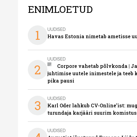
ENIMLOETUD
UUDISED
1
Havas Estonia nimetab ametisse uu
UUDISED
2
Corpore vahetab põlvkonda | J
juhtimise uutele inimestele ja tee
pika pausi
UUDISED
3
Karl Oder lahkub CV-Online’ist: m
turundaja karjääri suurim komistus
UUDISED