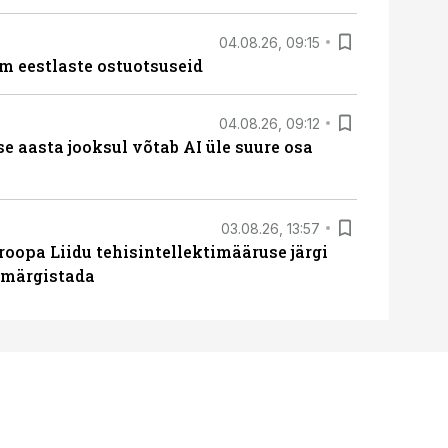
04.08.26, 09:15
m eestlaste ostuotsuseid
04.08.26, 09:12
ise aasta jooksul võtab AI üle suure osa
03.08.26, 13:57
roopa Liidu tehisintellektimääruse järgi
u märgistada