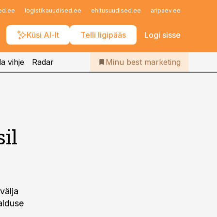
Iseteenindus
ed.ee
logistikauudised.ee
ehitusuudised.ee
aripaev.ee
finantsu
Telli Bestmarketing
Küsi AI-lt
Telli ligipääs
Logi sisse
a vihje
Radar
Minu best marketing
il
välja
alduse