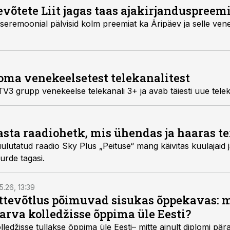
evõtete Liit jagas taas ajakirjanduspreem
seremoonial pälvisid kolm preemiat ka Äripäev ja selle ve
oma venekeelsetest telekanalitest
TV3 grupp venekeelse telekanali 3+ ja avab täiesti uue tele
sta raadiohetk, mis ühendas ja haaras te
lutatud raadio Sky Plus „Peituse“ mäng käivitas kuulajaid j
uurde tagasi.
5.26, 13:39
ettevõtlus põimuvad sisukas õppekavas: m
arva kolledžisse õppima üle Eesti?
ledžisse tullakse õppima üle Eesti– mitte ainult diplomi päras