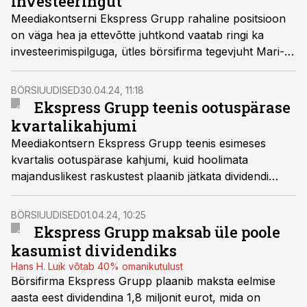
investeeringut
Meediakontserni Ekspress Grupp rahaline positsioon
on väga hea ja ettevõtte juhtkond vaatab ringi ka
investeerimispilguga, ütles börsifirma tegevjuht Mari-
Liis Rüütsalu.
BÖRSIUUDISED
30.04.24, 11:18
Ekspress Grupp teenis ootuspärase
kvartalikahjumi
Meediakontsern Ekspress Grupp teenis esimeses
kvartalis ootuspärase kahjumi, kuid hoolimata
majanduslikest raskustest plaanib jätkata dividendi
maksmist, selgub börsiteatest.
BÖRSIUUDISED
01.04.24, 10:25
Ekspress Grupp maksab üle poole
kasumist dividendiks
Hans H. Luik võtab 40% omanikutulust
Börsifirma Ekspress Grupp plaanib maksta eelmise
aasta eest dividendina 1,8 miljonit eurot, mida on