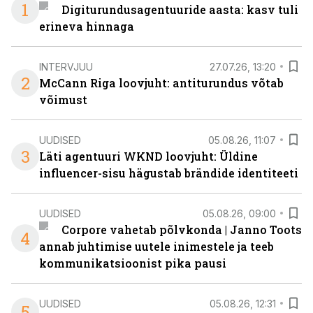
1
Digiturundusagentuuride aasta: kasv tuli
erineva hinnaga
INTERVJUU
27.07.26, 13:20
2
McCann Riga loovjuht: antiturundus võtab
võimust
UUDISED
05.08.26, 11:07
3
Läti agentuuri WKND loovjuht: Üldine
influencer-sisu hägustab brändide identiteeti
UUDISED
05.08.26, 09:00
Corpore vahetab põlvkonda | Janno Toots
4
annab juhtimise uutele inimestele ja teeb
kommunikatsioonist pika pausi
UUDISED
05.08.26, 12:31
5