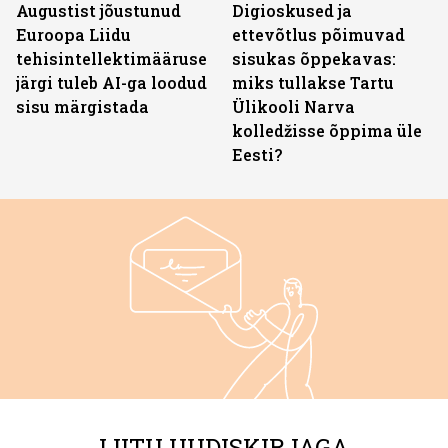
Augustist jõustunud
Digioskused ja
Euroopa Liidu
ettevõtlus põimuvad
tehisintellektimääruse
sisukas õppekavas:
järgi tuleb AI-ga loodud
miks tullakse Tartu
sisu märgistada
Ülikooli Narva
kolledžisse õppima üle
Eesti?
LIITU UUDISKIRJAGA