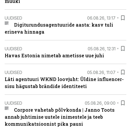
müüki
UUDISED
06.08.26, 13:17
Digiturundusagentuuride aasta: kasv tuli
erineva hinnaga
UUDISED
05.08.26, 12:31
Havas Estonia nimetab ametisse uue juhi
UUDISED
05.08.26, 11:07
Läti agentuuri WKND loovjuht: Üldine influencer-
sisu hägustab brändide identiteeti
UUDISED
05.08.26, 09:00
Corpore vahetab põlvkonda | Janno Toots
annab juhtimise uutele inimestele ja teeb
kommunikatsioonist pika pausi