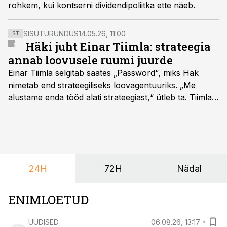
rohkem, kui kontserni dividendipoliitka ette näeb.
SISUTURUNDUS
14.05.26, 11:00
ST
Häki juht Einar Tiimla: strateegia
annab loovusele ruumi juurde
Einar Tiimla selgitab saates „Password“, miks Häk
nimetab end strateegiliseks loovagentuuriks. „Me
alustame enda tööd alati strateegiast,“ ütleb ta. Tiimla
sõnul aitab põhjalik eeltöö vältida olukorda, kus klient
hakkab alles esimeste visuaalide pealt mõtlema, mida
ta tegelikult tahab.
24H
72H
Nädal
ENIMLOETUD
UUDISED
06.08.26, 13:17