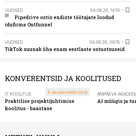
UUDISED
04.08.26, 14:10
Pipedrive ostis endiste töötajate loodud
idufirma Outfunnel
UUDISED
04.08.26, 09:15
TikTok suunab üha enam eestlaste ostuotsuseid
KONVERENTSID JA KOOLITUSED
8 akadeemilist tundi
IT KOOLITUS
ÄRIPÄEVA AKADEE
Praktilise projektijuhtimise
AI müügis ja t
koolitus - baastase