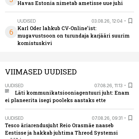
Havas Estonia nimetab ametisse uue juhi
UUDISED
03.08.26, 12:04
Karl Oder lahkub CV-Online’ist:
6
mugavustsoon on turundaja karjääri suurim
komistuskivi
VIIMASED UUDISED
UUDISED
07.08.26, 11:13
Läti kommunikatsiooniagentuuri juht: Enam
ei planeerita isegi pooleks aastaks ette
UUDISED
07.08.26, 09:31
Tesco äriarendusjuht Reio Orasmäe naaseb
Eestisse ja hakkab juhtima Threod Systemsi