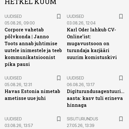
HETKEL KUUM
UUDISED
UUDISED
05.08.26, 09:00
03.08.26, 12:04
Corpore vahetab
Karl Oder lahkub CV-
põlvkonda | Janno
Online’ist:
Toots annab juhtimise
mugavustsoon on
uutele inimestele ja teeb
turundaja karjääri
kommunikatsioonist
suurim komistuskivi
pika pausi
UUDISED
UUDISED
05.08.26, 12:31
06.08.26, 13:17
Havas Estonia nimetab
Digiturundusagentuuride
ametisse uue juhi
aasta: kasv tuli erineva
hinnaga
ST
UUDISED
SISUTURUNDUS
03.08.26, 13:57
27.05.26, 13:39