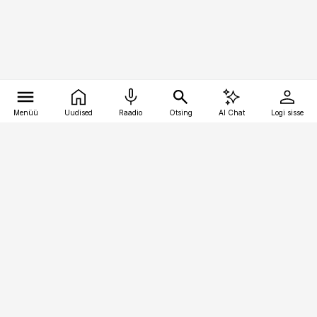
Menüü
Uudised
Raadio
Otsing
AI Chat
Logi sisse
Vana-Lõuna 39/1, 19094 Tallinn
(+372) 667 0111
bestmarketing@best-marketing.ee
Telli
Reklaam
Firmast
Sisu kasutamisõigused
Ajakirjaniku