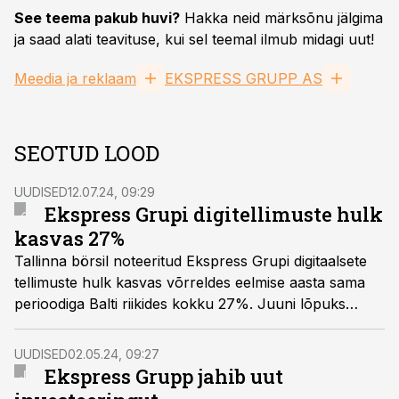
See teema pakub huvi?
Hakka neid märksõnu jälgima
ja saad alati teavituse, kui sel teemal ilmub midagi uut!
Meedia ja reklaam
EKSPRESS GRUPP AS
SEOTUD LOOD
UUDISED
12.07.24, 09:29
Ekspress Grupi digitellimuste hulk
kasvas 27%
Tallinna börsil noteeritud Ekspress Grupi digitaalsete
tellimuste hulk kasvas võrreldes eelmise aasta sama
perioodiga Balti riikides kokku 27%. Juuni lõpuks
ulatus tellijate arv 222 558ni.
UUDISED
02.05.24, 09:27
Ekspress Grupp jahib uut