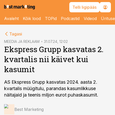
Telli ligipääs
Avaleht
Kõik lood
TOPid
Podcastid
Videod
Üritus
cebook
Tagasi
Twitter)
MEEDIA JA REKLAAM
31.07.24, 12:02
Ekspress Grupp kasvatas 2.
kedIn
kvartalis nii käivet kui
ail
kasumit
k
AS Ekspress Grupp kasvatas 2024. aasta 2.
kvartalis müügitulu, parandas kasumlikkuse
näitajaid ja teenis miljon eurot puhaskasumit.
Best Marketing