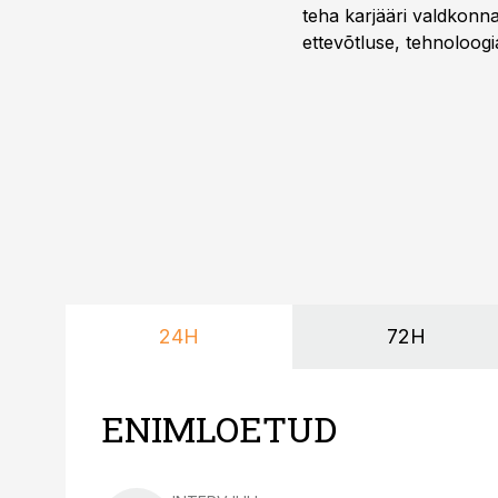
teha karjääri valdkonn
ettevõtluse, tehnoloogia
ka neid, kes soovivad t
24H
72H
ENIMLOETUD