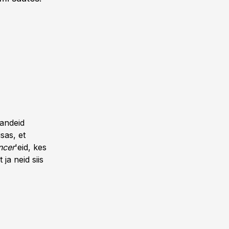
handeid
sas, et
ncer
'eid, kes
ja neid siis