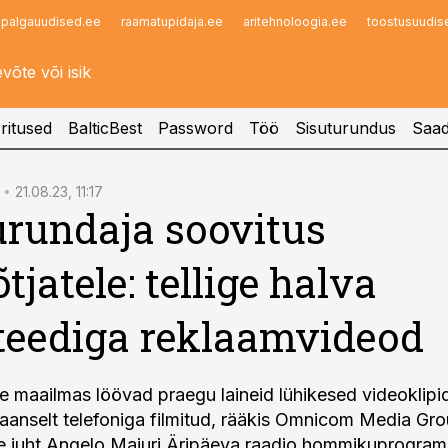
palgauudised.ee
raamatupidaja.ee
aritehnoloogia.ee
toostusuudis
Infopank
Radar
ritused
BalticBest
Password
Töö
Sisuturundus
Saad
21.08.23, 11:17
urundaja soovitus
tjatele: tellige halva
teediga reklaamvideod
e maailmas löövad praegu laineid lühikesed videoklipi
taanselt telefoniga filmitud, rääkis Omnicom Media Gro
e juht Angelo Maiuri Äripäeva raadio hommikuprogram