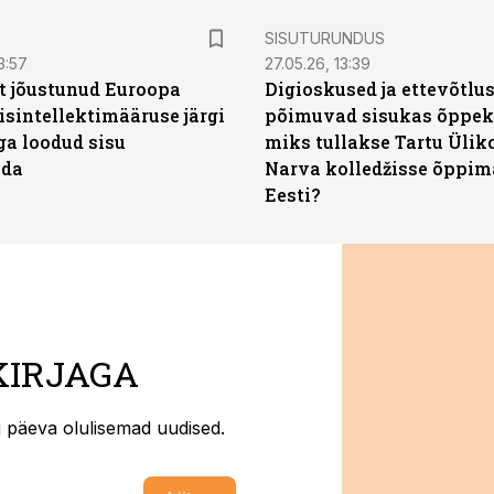
ST
SISUTURUNDUS
3:57
27.05.26, 13:39
t jõustunud Euroopa
Digioskused ja ettevõtlu
isintellektimääruse järgi
põimuvad sisukas õppek
ga loodud sisu
miks tullakse Tartu Ülik
ada
Narva kolledžisse õppim
Eesti?
KIRJAGA
ti päeva olulisemad uudised.