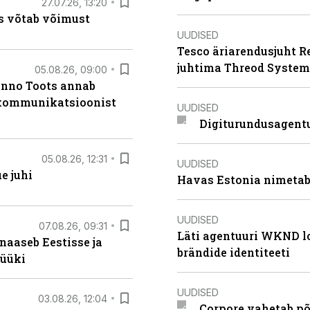
27.07.26, 13:20
s võtab võimust
UUDISED
Tesco äriarendusjuht R
juhtima Threod System
05.08.26, 09:00
anno Toots annab
b kommunikatsioonist
UUDISED
Digiturundusagentu
05.08.26, 12:31
UUDISED
e juhi
Havas Estonia nimetab 
UUDISED
07.08.26, 09:31
Läti agentuuri WKND lo
naaseb Eestisse ja
brändide identiteeti
müüki
UUDISED
03.08.26, 12:04
Corpore vahetab põ