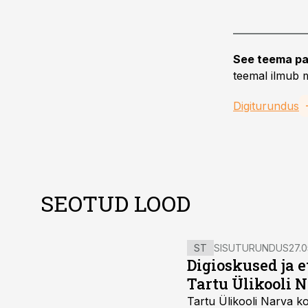
See teema pa
teemal ilmub m
Digiturundus
SEOTUD LOOD
ST
SISUTURUNDUS
27.0
Digioskused ja 
Tartu Ülikooli N
Tartu Ülikooli Narva kol