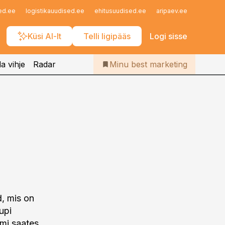
Iseteenindus
ed.ee
logistikauudised.ee
ehitusuudised.ee
aripaev.ee
finantsu
Telli Bestmarketing
Küsi AI-lt
Telli ligipääs
Logi sisse
a vihje
Radar
Minu best marketing
d, mis on
upi
mi saates.