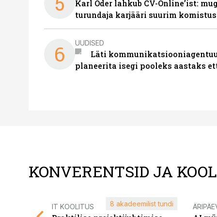
5
Karl Oder lahkub CV-Online’ist: m
turundaja karjääri suurim komistus
UUDISED
6
Läti kommunikatsiooniagentuur
planeerita isegi pooleks aastaks et
KONVERENTSID JA KOO
8 akadeemilist tundi
IT KOOLITUS
ÄRIPÄE