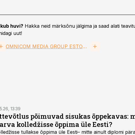
kub huvi?
Hakka neid märksõnu jälgima ja saad alati teavitu
idagi uut!
OMNICOM MEDIA GROUP ESTONIA OÜ
5.26, 13:39
ettevõtlus põimuvad sisukas õppekavas: m
arva kolledžisse õppima üle Eesti?
ledžisse tullakse õppima üle Eesti– mitte ainult diplomi päras