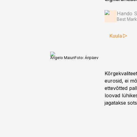
Hando Si
Best Mark
Kuula
Angelo Maiuri
Foto:
Äripäev
Kõrgekvalitee
eurosid, ei mõ
ettevõtted pal
loovad lühikes
jagatakse sots