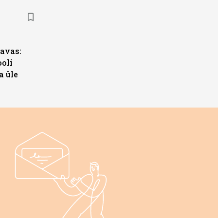
s
avas:
ooli
a üle