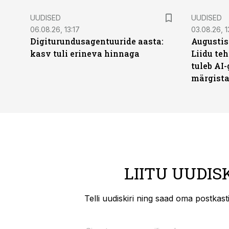
UUDISED
UUDISED
06.08.26, 13:17
03.08.26, 1
Digiturundusagentuuride aasta:
Augustis
kasv tuli erineva hinnaga
Liidu teh
tuleb AI-
märgist
LIITU UUDIS
Telli uudiskiri ning saad oma postkas