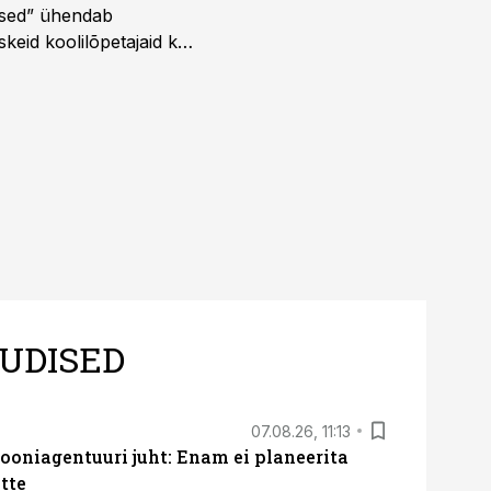
dused” ühendab
skeid koolilõpetajaid kui
UDISED
07.08.26, 11:13
oniagentuuri juht: Enam ei planeerita
tte