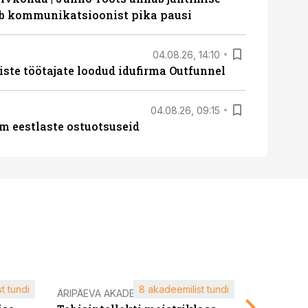
eeb kommunikatsioonist pika pausi
04.08.26, 14:10
iste töötajate loodud idufirma Outfunnel
04.08.26, 09:15
m eestlaste ostuotsuseid
t tundi
8 akadeemilist tundi
ÄRIPÄEVA AKADEEMIA
ÄRIPÄEVA 