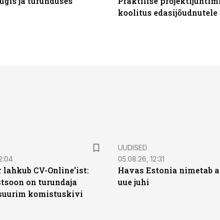
ügis ja turunduses
Praktilise projektijuhtim
koolitus edasijõudnutele
UUDISED
2:04
05.08.26, 12:31
 lahkub CV-Online’ist:
Havas Estonia nimetab 
soon on turundaja
uue juhi
 suurim komistuskivi