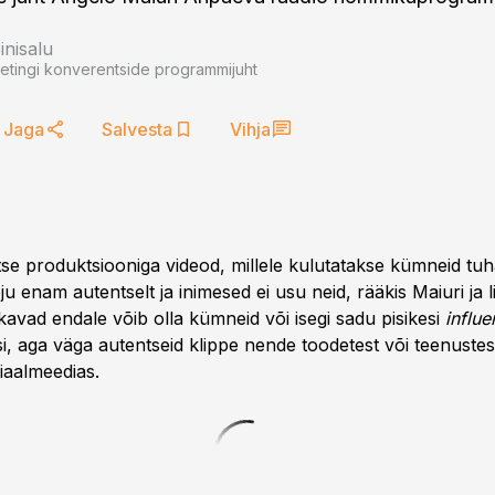
nisalu
etingi konverentside programmijuht
Jaga
Salvesta
Vihja
tse produktsiooniga videod, millele kulutatakse kümneid tu
ju enam autentselt ja inimesed ei usu neid, rääkis Maiuri ja li
kavad endale võib olla kümneid või isegi sadu pisikesi
influe
i, aga väga autentseid klippe nende toodetest või teenustest 
iaalmeedias.