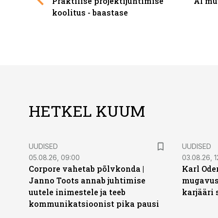
Praktilise projektijuhtimise
AI mü
koolitus - baastase
HETKEL KUUM
UUDISED
UUDISED
05.08.26, 09:00
03.08.26, 1
Corpore vahetab põlvkonda |
Karl Oder
Janno Toots annab juhtimise
mugavust
uutele inimestele ja teeb
karjääri
kommunikatsioonist pika pausi