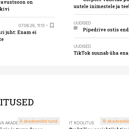
ugavustsoon on
uutele inimestele ja t
kivi
UUDISED
07.08.26, 11:13
Pipedrive ostis end
i juht: Enam ei
te
UUDISED
TikTok suunab üha ena
LITUSED
8 akadeemilist tundi
18 akadeemilis
VA AKADEEMIA
IT KOOLITUS