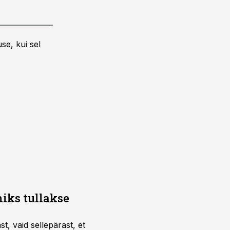
se, kui sel
iks tullakse
t, vaid sellepärast, et