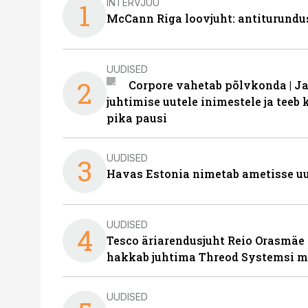
INTERVJUU
1
McCann Riga loovjuht: antiturundu
UUDISED
2
Corpore vahetab põlvkonda | J
juhtimise uutele inimestele ja tee
pika pausi
UUDISED
3
Havas Estonia nimetab ametisse uu
UUDISED
4
Tesco äriarendusjuht Reio Orasmäe 
hakkab juhtima Threod Systemsi 
UUDISED