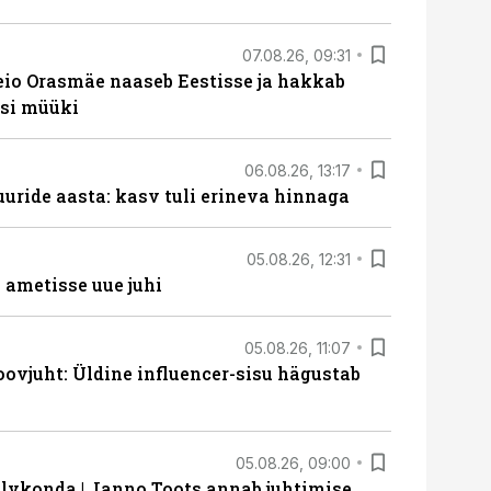
07.08.26, 09:31
eio Orasmäe naaseb Eestisse ja hakkab
si müüki
06.08.26, 13:17
uride aasta: kasv tuli erineva hinnaga
05.08.26, 12:31
ametisse uue juhi
05.08.26, 11:07
ovjuht: Üldine influencer-sisu hägustab
05.08.26, 09:00
lvkonda | Janno Toots annab juhtimise