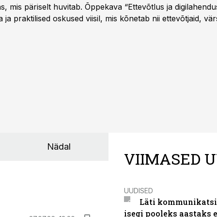
as, mis päriselt huvitab. Õppekava “Ettevõtlus ja digilahen
 ja praktilised oskused viisil, mis kõnetab nii ettevõtjaid, vär
eha karjääripööret.
Nädal
VIIMASED U
UUDISED
Läti kommunikatsio
isegi pooleks aastaks e