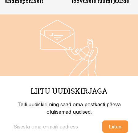
andmepõhiselt
loovusele ruumi juurde
LIITU UUDISKIRJAGA
Telli uudiskiri ning saad oma postkasti päeva
olulisemad uudised.
Liitun