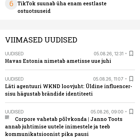
6
TikTok suunab üha enam eestlaste
ostuotsuseid
VIIMASED UUDISED
UUDISED
05.08.26, 12:31
Havas Estonia nimetab ametisse uue juhi
UUDISED
05.08.26, 11:07
Läti agentuuri WKND loovjuht: Üldine influencer-
sisu hägustab brändide identiteeti
UUDISED
05.08.26, 09:00
Corpore vahetab põlvkonda | Janno Toots
annab juhtimise uutele inimestele ja teeb
kommunikatsioonist pika pausi