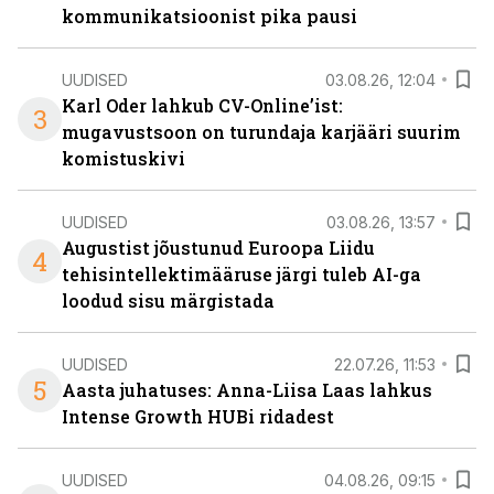
kommunikatsioonist pika pausi
UUDISED
03.08.26, 12:04
Karl Oder lahkub CV-Online’ist:
3
mugavustsoon on turundaja karjääri suurim
komistuskivi
UUDISED
03.08.26, 13:57
Augustist jõustunud Euroopa Liidu
4
tehisintellektimääruse järgi tuleb AI-ga
loodud sisu märgistada
UUDISED
22.07.26, 11:53
5
Aasta juhatuses: Anna-Liisa Laas lahkus
Intense Growth HUBi ridadest
UUDISED
04.08.26, 09:15