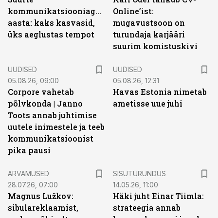
kommunikatsiooniagentuuride
Online’ist:
aasta: kaks kasvasid,
mugavustsoon on
üks aeglustas tempot
turundaja karjääri
suurim komistuskivi
UUDISED
UUDISED
05.08.26, 09:00
05.08.26, 12:31
Corpore vahetab
Havas Estonia nimetab
põlvkonda | Janno
ametisse uue juhi
Toots annab juhtimise
uutele inimestele ja teeb
kommunikatsioonist
pika pausi
ST
ARVAMUSED
SISUTURUNDUS
28.07.26, 07:00
14.05.26, 11:00
Magnus Lužkov:
Häki juht Einar Tiimla:
sibulareklaamist,
strateegia annab