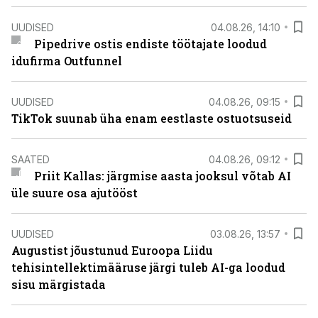
UUDISED
04.08.26, 14:10
Pipedrive ostis endiste töötajate loodud
idufirma Outfunnel
UUDISED
04.08.26, 09:15
TikTok suunab üha enam eestlaste ostuotsuseid
SAATED
04.08.26, 09:12
Priit Kallas: järgmise aasta jooksul võtab AI
üle suure osa ajutööst
UUDISED
03.08.26, 13:57
Augustist jõustunud Euroopa Liidu
tehisintellektimääruse järgi tuleb AI-ga loodud
sisu märgistada