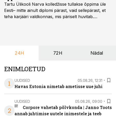
Tartu Ülikooli Narva kolledžisse tullakse õppima üle
Eesti– mitte ainult diplomi pärast, vaid sellepärast, et
teha karjääri valdkonnas, mis päriselt huvitab.
Õppekava “Ettevõtlus ja digilahendused” ühendab
ettevõtluse, tehnoloogia ja praktilised oskused viisil,
mis kõnetab nii ettevõtjaid, värskeid koolilõpetajaid kui
ka neid, kes soovivad teha karjääripööret.
24H
72H
Nädal
ENIMLOETUD
UUDISED
05.08.26, 12:31
1
Havas Estonia nimetab ametisse uue juhi
UUDISED
05.08.26, 09:00
Corpore vahetab põlvkonda | Janno Toots
2
annab juhtimise uutele inimestele ja teeb