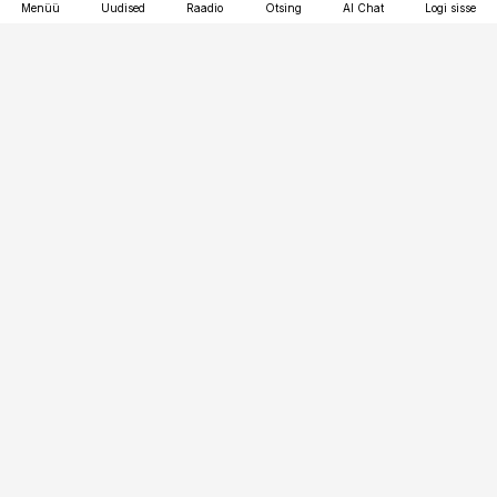
Menüü
Uudised
Raadio
Otsing
AI Chat
Logi sisse
Vana-Lõuna 39/1, 19094 Tallinn
(+372) 667 0111
bestmarketing@best-marketing.ee
Telli
Reklaam
Firmast
Sisu kasutamisõigused
Ajakirjaniku
eetikakoodeks
Üldtingimused
Privaatsustingimused
Küpsiste poliitika
KKK
Eesti Meediaettevõtete
Eelistuste haldamine
Liit