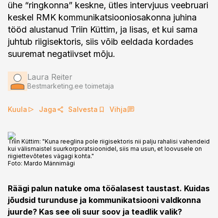
ühe “ringkonna” keskne, ütles intervjuus veebruari
keskel RMK kommunikatsiooniosakonna juhina
tööd alustanud Triin Küttim, ja lisas, et kui sama
juhtub riigisektoris, siis võib eeldada kordades
suuremat negatiivset mõju.
Laura Reiter
Bestmarketing.ee toimetaja
Kuula
Jaga
Salvesta
Vihja
Triin Küttim: "Kuna reeglina pole riigisektoris nii palju rahalisi vahendeid
kui välismaistel suurkorporatsioonidel, siis ma usun, et loovusele on
riigiettevõtetes vägagi kohta."
Foto:
Mardo Männimägi
Räägi palun natuke oma tööalasest taustast. Kuidas
jõudsid turunduse ja kommunikatsiooni valdkonna
juurde? Kas see oli suur soov ja teadlik valik?