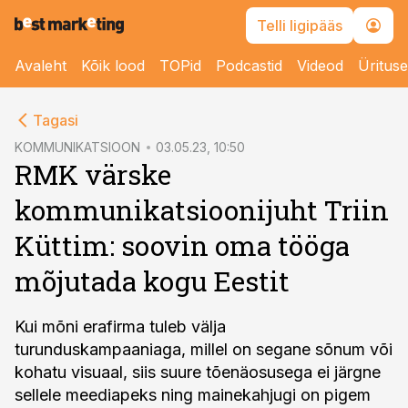
Telli ligipääs
Avaleht
Kõik lood
TOPid
Podcastid
Videod
Üritus
cebook
Tagasi
Twitter)
KOMMUNIKATSIOON
03.05.23, 10:50
RMK värske
kedIn
kommunikatsioonijuht Triin
ail
Küttim: soovin oma tööga
k
mõjutada kogu Eestit
Kui mõni erafirma tuleb välja
turunduskampaaniaga, millel on segane sõnum või
kohatu visuaal, siis suure tõenäosusega ei järgne
sellele meediapeks ning mainekahjugi on pigem