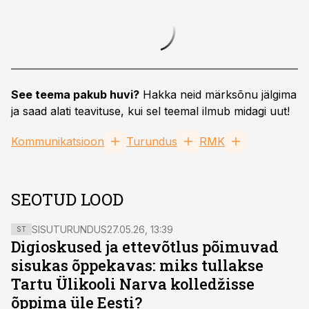
See teema pakub huvi?
Hakka neid märksõnu jälgima
ja saad alati teavituse, kui sel teemal ilmub midagi uut!
Kommunikatsioon
Turundus
RMK
SEOTUD LOOD
SISUTURUNDUS
27.05.26, 13:39
ST
Digioskused ja ettevõtlus põimuvad
sisukas õppekavas: miks tullakse
Tartu Ülikooli Narva kolledžisse
õppima üle Eesti?