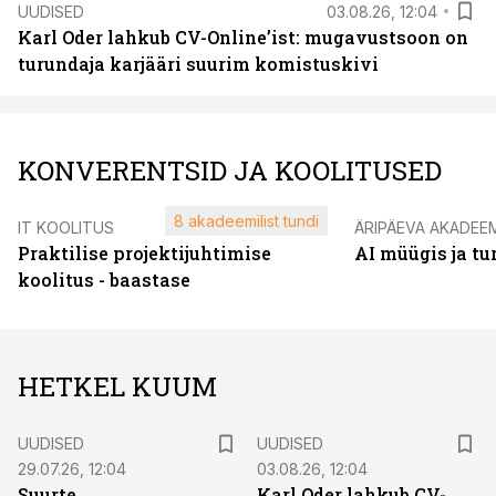
UUDISED
03.08.26, 12:04
Karl Oder lahkub CV-Online’ist: mugavustsoon on
turundaja karjääri suurim komistuskivi
KONVERENTSID JA KOOLITUSED
8 akadeemilist tundi
IT KOOLITUS
ÄRIPÄEVA AKADEE
Praktilise projektijuhtimise
AI müügis ja t
koolitus - baastase
HETKEL KUUM
UUDISED
UUDISED
29.07.26, 12:04
03.08.26, 12:04
Suurte
Karl Oder lahkub CV-