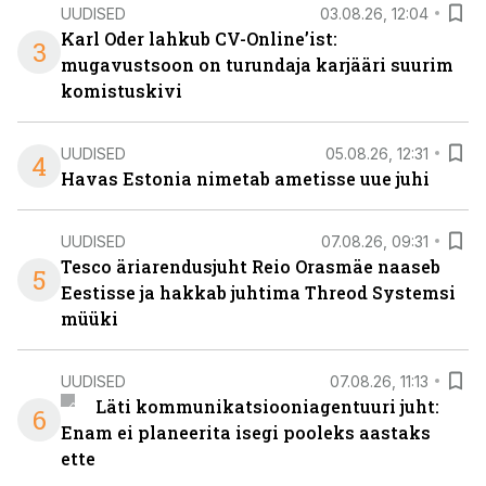
UUDISED
03.08.26, 12:04
Karl Oder lahkub CV-Online’ist:
3
mugavustsoon on turundaja karjääri suurim
komistuskivi
UUDISED
05.08.26, 12:31
4
Havas Estonia nimetab ametisse uue juhi
UUDISED
07.08.26, 09:31
Tesco äriarendusjuht Reio Orasmäe naaseb
5
Eestisse ja hakkab juhtima Threod Systemsi
müüki
UUDISED
07.08.26, 11:13
Läti kommunikatsiooniagentuuri juht:
6
Enam ei planeerita isegi pooleks aastaks
ette