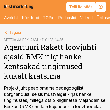
Telli ligipääs
Avaleht
Kõik lood
TOPid
Podcastid
Videod
Üritus
cebook
Tagasi
Twitter)
MEEDIA JA REKLAAM
11.01.23, 14:35
Agentuuri Rakett loovjuhti
kedIn
ajasid RMK riigihanke
ail
kentsakad tingimused
k
kukalt kratsima
Projektijuht peab omama pedagoogilist
kõrgharidust, seisis mustvalgel kirjas hanke
tingimustes, millega otsib Riigimetsa Majandamise
Keskus (RMK) endale kujundus- ja loovtöödeks