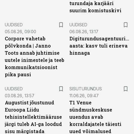
turundaja karjääri
suurim komistuskivi
UUDISED
UUDISED
05.08.26, 09:00
06.08.26, 13:17
Corpore vahetab
Digiturundusagentuuride
põlvkonda | Janno
aasta: kasv tuli erineva
Toots annab juhtimise
hinnaga
uutele inimestele ja teeb
kommunikatsioonist
pika pausi
ST
UUDISED
SISUTURUNDUS
03.08.26, 13:57
11.06.26, 09:47
Augustist jõustunud
T1 Venue
Euroopa Liidu
sündmuskeskuse
tehisintellektimääruse
uuendus avab
järgi tuleb AI-ga loodud
korraldajatele täiesti
sisu märgistada
uued võimalused