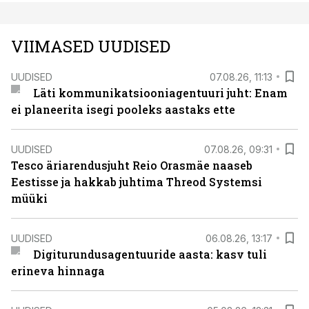
VIIMASED UUDISED
UUDISED
07.08.26, 11:13
Läti kommunikatsiooniagentuuri juht: Enam
ei planeerita isegi pooleks aastaks ette
UUDISED
07.08.26, 09:31
Tesco äriarendusjuht Reio Orasmäe naaseb
Eestisse ja hakkab juhtima Threod Systemsi
müüki
UUDISED
06.08.26, 13:17
Digiturundusagentuuride aasta: kasv tuli
erineva hinnaga