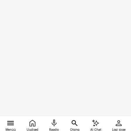
Menüü
Uudised
Raadio
Otsing
AI Chat
Logi sisse