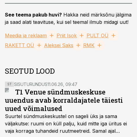
See teema pakub huvi?
Hakka neid märksõnu jälgima
ja saad alati teavituse, kui sel teemal ilmub midagi uut!
Meedia ja reklaam
Priit Isok
PULT OÜ
RAKETT OÜ
Aleksei Saks
RMK
SEOTUD LOOD
SISUTURUNDUS
11.06.26, 09:47
ST
T1 Venue sündmuskeskuse
uuendus avab korraldajatele täiesti
uued võimalused
Suurtel sündmuskeskustel on sageli üks ja sama
väljakutse: ruumi on küll palju, kuid mitte iga üritus ei
vaja korraga tuhandeid ruutmeetreid. Samal ajal