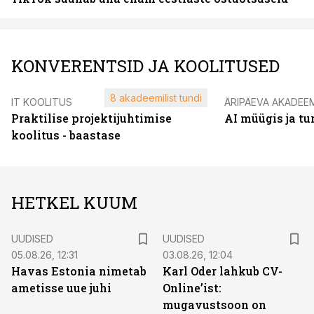
KONVERENTSID JA KOOLITUSED
8 akadeemilist tundi
IT KOOLITUS
ÄRIPÄEVA AKADEE
Praktilise projektijuhtimise
AI müügis ja t
koolitus - baastase
HETKEL KUUM
UUDISED
UUDISED
05.08.26, 12:31
03.08.26, 12:04
Havas Estonia nimetab
Karl Oder lahkub CV-
ametisse uue juhi
Online’ist:
mugavustsoon on