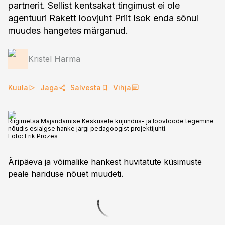
partnerit. Sellist kentsakat tingimust ei ole
agentuuri Rakett loovjuht Priit Isok enda sõnul
muudes hangetes märganud.
Kristel Härma
Kuula
Jaga
Salvesta
Vihja
Riigimetsa Majandamise Keskusele kujundus- ja loovtööde tegemine
nõudis esialgse hanke järgi pedagoogist projektijuhti.
Foto:
Erik Prozes
Äripäeva ja võimalike hankest huvitatute küsimuste
peale hariduse nõuet muudeti.