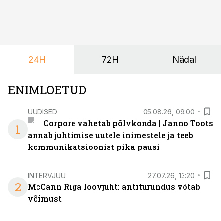
soovivad ettevõtted ja korraldajad üha enam
paindlikkust – võimalust ühendada konverents, gala,
töötoad, meelelahutus ja võrgustumine tervikuks, ilma
et peaks kasutama mitut erinevat asukohta. T1
keskuses tegutsev sündmuskeskus T1 Venue on just
24H
72H
Nädal
nendele vajadustele vastanud uuendusega, mis pakub
senisest oluliselt rohkem lahendusi.
ENIMLOETUD
UUDISED
05.08.26, 09:00
Corpore vahetab põlvkonda | Janno Toots
1
annab juhtimise uutele inimestele ja teeb
kommunikatsioonist pika pausi
INTERVJUU
27.07.26, 13:20
2
McCann Riga loovjuht: antiturundus võtab
võimust