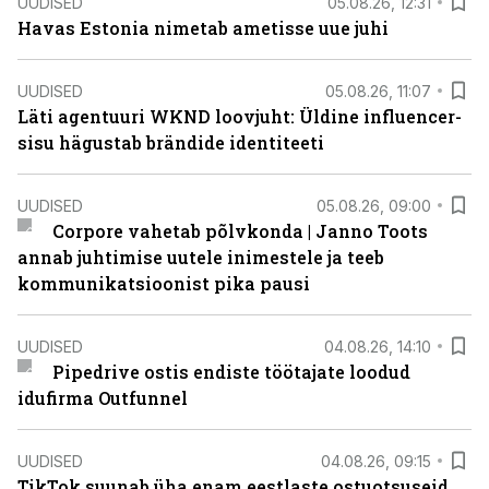
UUDISED
05.08.26, 12:31
Havas Estonia nimetab ametisse uue juhi
UUDISED
05.08.26, 11:07
Läti agentuuri WKND loovjuht: Üldine influencer-
sisu hägustab brändide identiteeti
UUDISED
05.08.26, 09:00
Corpore vahetab põlvkonda | Janno Toots
annab juhtimise uutele inimestele ja teeb
kommunikatsioonist pika pausi
UUDISED
04.08.26, 14:10
Pipedrive ostis endiste töötajate loodud
idufirma Outfunnel
UUDISED
04.08.26, 09:15
TikTok suunab üha enam eestlaste ostuotsuseid