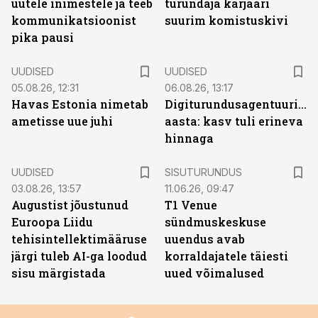
uutele inimestele ja teeb
turundaja karjääri
kommunikatsioonist
suurim komistuskivi
pika pausi
UUDISED
UUDISED
05.08.26, 12:31
06.08.26, 13:17
Havas Estonia nimetab
Digiturundusagentuuride
ametisse uue juhi
aasta: kasv tuli erineva
hinnaga
ST
UUDISED
SISUTURUNDUS
03.08.26, 13:57
11.06.26, 09:47
Augustist jõustunud
T1 Venue
Euroopa Liidu
sündmuskeskuse
tehisintellektimääruse
uuendus avab
järgi tuleb AI-ga loodud
korraldajatele täiesti
sisu märgistada
uued võimalused