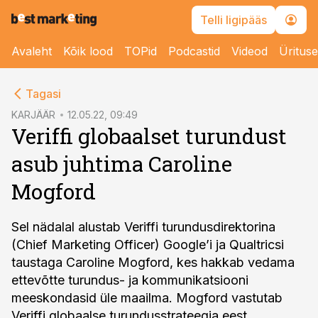
Telli ligipääs
Avaleht
Kõik lood
TOPid
Podcastid
Videod
Üritus
cebook
Tagasi
Twitter)
KARJÄÄR
12.05.22, 09:49
Veriffi globaalset turundust
kedIn
asub juhtima Caroline
ail
Mogford
k
Sel nädalal alustab Veriffi turundusdirektorina
(Chief Marketing Officer) Google’i ja Qualtricsi
taustaga Caroline Mogford, kes hakkab vedama
ettevõtte turundus- ja kommunikatsiooni
meeskondasid üle maailma. Mogford vastutab
Veriffi globaalse turundusstrateegia eest