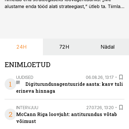
alustame enda tööd alati strateegiast,“ ütleb ta. Tiimla
sõnul aitab põhjalik eeltöö vältida olukorda, kus klient
hakkab alles esimeste visuaalide pealt mõtlema, mida
ta tegelikult tahab.
24H
72H
Nädal
ENIMLOETUD
UUDISED
06.08.26, 13:17
1
Digiturundusagentuuride aasta: kasv tuli
erineva hinnaga
INTERVJUU
27.07.26, 13:20
2
McCann Riga loovjuht: antiturundus võtab
võimust