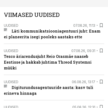
VIIMASED UUDISED
UUDISED
07.08.26, 11:13
Läti kommunikatsiooniagentuuri juht: Enam
ei planeerita isegi pooleks aastaks ette
UUDISED
07.08.26, 09:31
Tesco äriarendusjuht Reio Orasmäe naaseb
Eestisse ja hakkab juhtima Threod Systemsi
müüki
UUDISED
06.08.26, 13:17
Digiturundusagentuuride aasta: kasv tuli
erineva hinnaga
UUDISED
05.08.26, 12:31