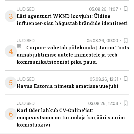
UUDISED
05.08.26, 11:07
3
Läti agentuuri WKND loovjuht: Üldine
influencer-sisu hägustab brändide identiteeti
UUDISED
05.08.26, 09:00
Corpore vahetab põlvkonda | Janno Toots
4
annab juhtimise uutele inimestele ja teeb
kommunikatsioonist pika pausi
UUDISED
05.08.26, 12:31
5
Havas Estonia nimetab ametisse uue juhi
UUDISED
03.08.26, 12:04
Karl Oder lahkub CV-Online’ist:
6
mugavustsoon on turundaja karjääri suurim
komistuskivi