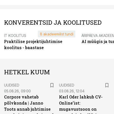
KONVERENTSID JA KOOLITUSED
8 akadeemilist tundi
IT KOOLITUS
ÄRIPÄEVA AKADEE
Praktilise projektijuhtimise
AI müügis ja t
koolitus - baastase
HETKEL KUUM
UUDISED
UUDISED
05.08.26, 09:00
03.08.26, 12:04
Corpore vahetab
Karl Oder lahkub CV-
põlvkonda | Janno
Online’ist:
Toots annab juhtimise
mugavustsoon on