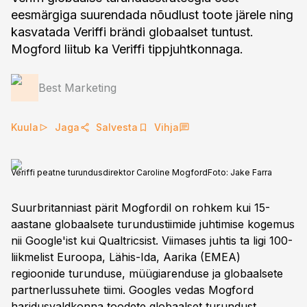
eesmärgiga suurendada nõudlust toote järele ning
kasvatada Veriffi brändi globaalset tuntust.
Mogford liitub ka Veriffi tippjuhtkonnaga.
Best Marketing
Kuula
Jaga
Salvesta
Vihja
Veriffi peatne turundusdirektor Caroline Mogford
Foto:
Jake Farra
Suurbritanniast pärit Mogfordil on rohkem kui 15-
aastane globaalsete turundustiimide juhtimise kogemus
nii Google'ist kui Qualtricsist. Viimases juhtis ta ligi 100-
liikmelist Euroopa, Lähis-Ida, Aarika (EMEA)
regioonide turunduse, müügiarenduse ja globaalsete
partnerlussuhete tiimi. Googles vedas Mogford
haridusvaldkonna toodete globaalset turundust.