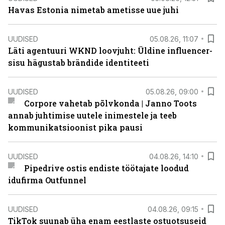
Havas Estonia nimetab ametisse uue juhi
UUDISED
05.08.26, 11:07
Läti agentuuri WKND loovjuht: Üldine influencer-
sisu hägustab brändide identiteeti
UUDISED
05.08.26, 09:00
Corpore vahetab põlvkonda | Janno Toots
annab juhtimise uutele inimestele ja teeb
kommunikatsioonist pika pausi
UUDISED
04.08.26, 14:10
Pipedrive ostis endiste töötajate loodud
idufirma Outfunnel
UUDISED
04.08.26, 09:15
TikTok suunab üha enam eestlaste ostuotsuseid