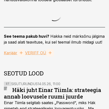
See teema pakub huvi?
Hakka neid märksõnu jälgima
ja saad alati teavituse, kui sel teemal ilmub midagi uut!
Karjäär
VERIFF OÜ
SEOTUD LOOD
SISUTURUNDUS
14.05.26, 11:00
ST
Häki juht Einar Tiimla: strateegia
annab loovusele ruumi juurde
Einar Tiimla selgitab saates „Password“, miks Häk
nimetab end strateegiliseks loovagentuuriks. „Me