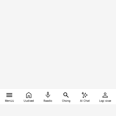
Menüü
Uudised
Raadio
Otsing
AI Chat
Logi sisse