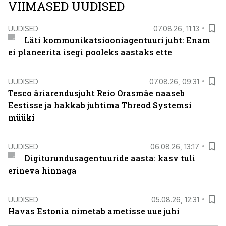
VIIMASED UUDISED
UUDISED
07.08.26, 11:13
Läti kommunikatsiooniagentuuri juht: Enam
ei planeerita isegi pooleks aastaks ette
UUDISED
07.08.26, 09:31
Tesco äriarendusjuht Reio Orasmäe naaseb
Eestisse ja hakkab juhtima Threod Systemsi
müüki
UUDISED
06.08.26, 13:17
Digiturundusagentuuride aasta: kasv tuli
erineva hinnaga
UUDISED
05.08.26, 12:31
Havas Estonia nimetab ametisse uue juhi