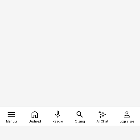
Menüü
Uudised
Raadio
Otsing
AI Chat
Logi sisse