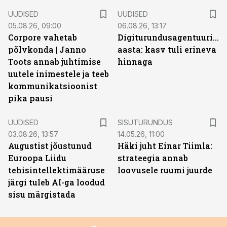
UUDISED
UUDISED
05.08.26, 09:00
06.08.26, 13:17
Corpore vahetab
Digiturundusagentuuride
põlvkonda | Janno
aasta: kasv tuli erineva
Toots annab juhtimise
hinnaga
uutele inimestele ja teeb
kommunikatsioonist
pika pausi
ST
UUDISED
SISUTURUNDUS
03.08.26, 13:57
14.05.26, 11:00
Augustist jõustunud
Häki juht Einar Tiimla:
Euroopa Liidu
strateegia annab
tehisintellektimääruse
loovusele ruumi juurde
järgi tuleb AI-ga loodud
sisu märgistada