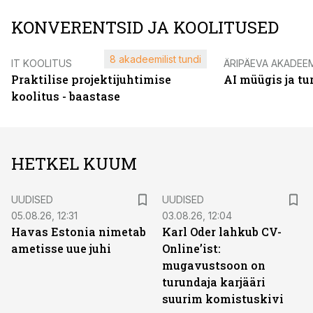
KONVERENTSID JA KOOLITUSED
8 akadeemilist tundi
IT KOOLITUS
ÄRIPÄEVA AKADEE
Praktilise projektijuhtimise
AI müügis ja t
koolitus - baastase
HETKEL KUUM
UUDISED
UUDISED
05.08.26, 12:31
03.08.26, 12:04
Havas Estonia nimetab
Karl Oder lahkub CV-
ametisse uue juhi
Online’ist:
mugavustsoon on
turundaja karjääri
suurim komistuskivi