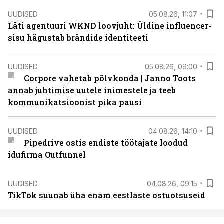
UUDISED
05.08.26, 11:07
Läti agentuuri WKND loovjuht: Üldine influencer-
sisu hägustab brändide identiteeti
UUDISED
05.08.26, 09:00
Corpore vahetab põlvkonda | Janno Toots
annab juhtimise uutele inimestele ja teeb
kommunikatsioonist pika pausi
UUDISED
04.08.26, 14:10
Pipedrive ostis endiste töötajate loodud
idufirma Outfunnel
UUDISED
04.08.26, 09:15
TikTok suunab üha enam eestlaste ostuotsuseid