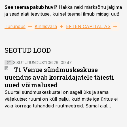
See teema pakub huvi?
Hakka neid märksõnu jälgima
ja saad alati teavituse, kui sel teemal ilmub midagi uut!
Turundus
Kinnisvara
EFTEN CAPITAL AS
SEOTUD LOOD
SISUTURUNDUS
11.06.26, 09:47
ST
T1 Venue sündmuskeskuse
uuendus avab korraldajatele täiesti
uued võimalused
Suurtel sündmuskeskustel on sageli üks ja sama
väljakutse: ruumi on küll palju, kuid mitte iga üritus ei
vaja korraga tuhandeid ruutmeetreid. Samal ajal
soovivad ettevõtted ja korraldajad üha enam
paindlikkust – võimalust ühendada konverents, gala,
töötoad, meelelahutus ja võrgustumine tervikuks, ilma