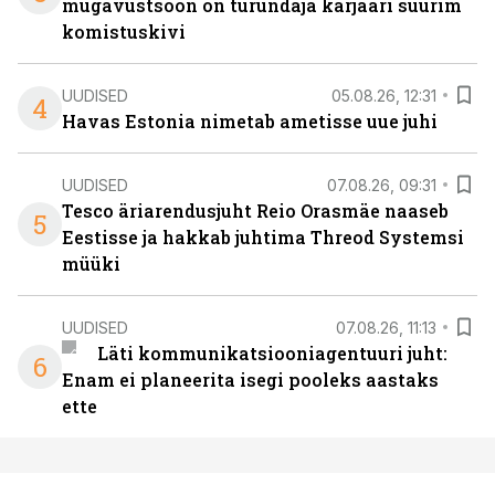
mugavustsoon on turundaja karjääri suurim
komistuskivi
UUDISED
05.08.26, 12:31
4
Havas Estonia nimetab ametisse uue juhi
UUDISED
07.08.26, 09:31
Tesco äriarendusjuht Reio Orasmäe naaseb
5
Eestisse ja hakkab juhtima Threod Systemsi
müüki
UUDISED
07.08.26, 11:13
Läti kommunikatsiooniagentuuri juht:
6
Enam ei planeerita isegi pooleks aastaks
ette