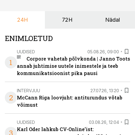
et peaks kasutama mitut erinevat asukohta. T1
keskuses tegutsev sündmuskeskus T1 Venue on just
24H
72H
Nädal
nendele vajadustele vastanud uuendusega, mis pakub
senisest oluliselt rohkem lahendusi.
ENIMLOETUD
UUDISED
05.08.26, 09:00
Corpore vahetab põlvkonda | Janno Toots
1
annab juhtimise uutele inimestele ja teeb
kommunikatsioonist pika pausi
INTERVJUU
27.07.26, 13:20
2
McCann Riga loovjuht: antiturundus võtab
võimust
UUDISED
03.08.26, 12:04
Karl Oder lahkub CV-Online’ist:
3