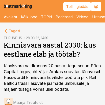
Telli ligipääs
Avaleht
Kõik lood
TOPid
Podcastid
Videod
Üritus
cebook
Tagasi
Twitter)
TURUNDUS
28.03.22, 14:19
Kinnisvara aastal 2030: kus
kedIn
eestlane elab ja töötab?
ail
k
Kinnisvara valdkonnas 20 aastat tegutsenud Eften
Capitali tegevjuht Viljar Arakas soovitas tänavusel
Passwordil kinnisvara huvilistel pöörata pilk Rail
Balticu trassil asuvate jaamade ümbrusele ja
majaehitusega võimalusel oodata.
Maarja Treufeldt