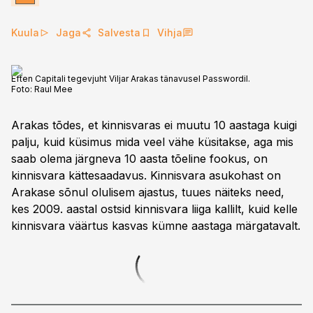
Kuula
Jaga
Salvesta
Vihja
Eften Capitali tegevjuht Viljar Arakas tänavusel Passwordil.
Foto:
Raul Mee
Arakas tõdes, et kinnisvaras ei muutu 10 aastaga kuigi
palju, kuid küsimus mida veel vähe küsitakse, aga mis
saab olema järgneva 10 aasta tõeline fookus, on
kinnisvara kättesaadavus. Kinnisvara asukohast on
Arakase sõnul olulisem ajastus, tuues näiteks need,
kes 2009. aastal ostsid kinnisvara liiga kallilt, kuid kelle
kinnisvara väärtus kasvas kümne aastaga märgatavalt.