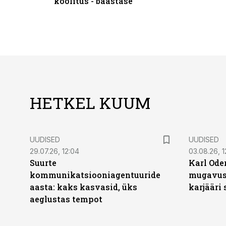
koolitus - baastase
HETKEL KUUM
UUDISED
UUDISED
29.07.26, 12:04
03.08.26, 1
Suurte
Karl Oder
kommunikatsiooniagentuuride
mugavust
aasta: kaks kasvasid, üks
karjääri
aeglustas tempot