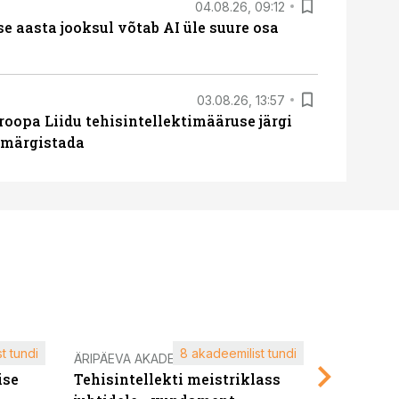
04.08.26, 09:12
ise aasta jooksul võtab AI üle suure osa
03.08.26, 13:57
roopa Liidu tehisintellektimääruse järgi
u märgistada
t tundi
8 akadeemilist tundi
ÄRIPÄEVA AKADEEMIA
ÄRIPÄEVA 
ise
Tehisintellekti meistriklass
Edukate f