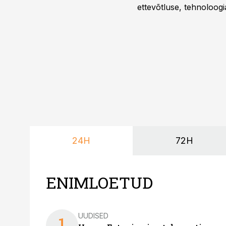
ettevõtluse, tehnoloogia
ka neid, kes soovivad t
24H
72H
ENIMLOETUD
UUDISED
1