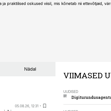
 ja praktilised oskused viisil, mis kõnetab nii ettevõtjaid, vär
eha karjääripööret.
Nädal
VIIMASED U
UUDISED
Digiturundusagentu
05.08.26, 12:31