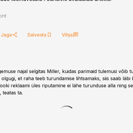
ont
Jaga
Salvesta
Vihja
muse najal selgitas Miller, kuidas parimaid tulemusi võib tu
olgugi, et raha teeb turundamise lihtsamaks, siis saab läbi k
ooki reklaami üles riputamine ei lähe turunduse alla ning sel
 teatas ta.