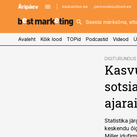
kaubandus.ee
personaliuudised.ee
kinnisvarauudised.ee
imelineajalugu.ee
logistikauudised.ee
imelineteadus.ee
Avaleht
Kõik lood
TOPid
Podcastid
Videod
Ü
cebook
DIGITURUNDUS
Kasvu
Twitter)
kedIn
sotsi
ail
ajara
k
Statistika j
keskendu õig
Miller idufi