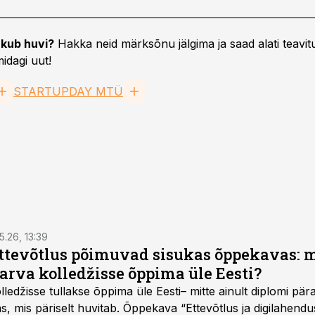
kub huvi?
Hakka neid märksõnu jälgima ja saad alati teavitu
idagi uut!
STARTUPDAY MTÜ
5.26, 13:39
ettevõtlus põimuvad sisukas õppekavas: m
arva kolledžisse õppima üle Eesti?
ledžisse tullakse õppima üle Eesti– mitte ainult diplomi päras
as, mis päriselt huvitab. Õppekava “Ettevõtlus ja digilahen