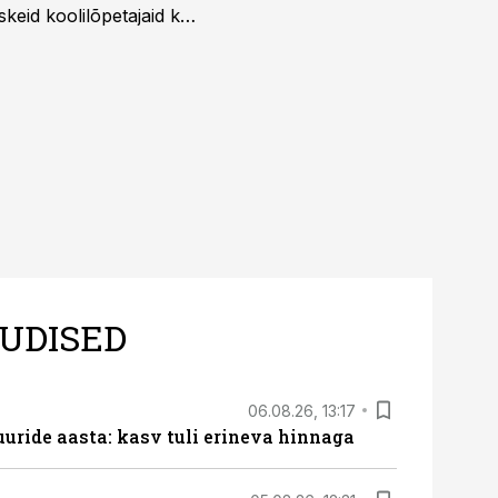
skeid koolilõpetajaid kui
UDISED
06.08.26, 13:17
uride aasta: kasv tuli erineva hinnaga