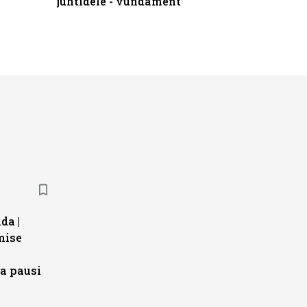
juhtidele - vundament
kliendiü
da |
mise
a pausi