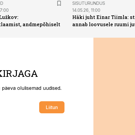
ST
ED
SISUTURUNDUS
07:00
14.05.26, 11:00
Lužkov:
Häki juht Einar Tiimla: s
klaamist, andmepõhiselt
annab loovusele ruumi ju
KIRJAGA
ti päeva olulisemad uudised.
Liitun