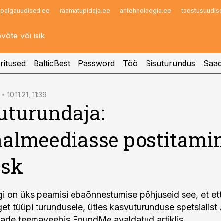
palgauudised.ee
raamatupidaja.ee
aritehnoloogia.ee
toostusuudis
Infopank
Radar
ritused
BalticBest
Password
Töö
Sisuturundus
Saad
10.11.21, 11:39
turundaja:
aalmeediasse postitami
isk
ärgi on üks peamisi ebaõnnestumise põhjuseid see, et et
et tüüpi turundusele, ütles kasvuturunduse spetsialis
rmade teemaveebis FoundMe avaldatud artiklis.