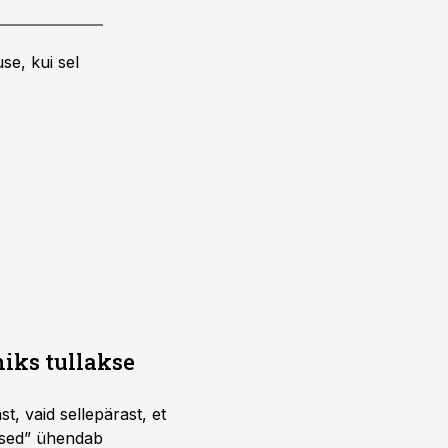
se, kui sel
iks tullakse
t, vaid sellepärast, et
dused” ühendab