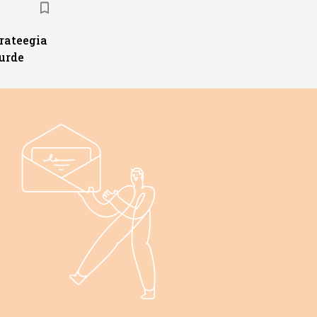
trateegia
urde