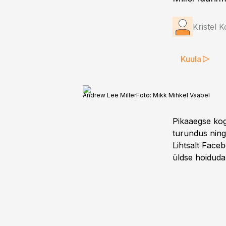
Kristel K
Kuula
Andrew Lee Miller
Foto:
Mikk Mihkel Vaabel
Pikaaegse koge
turundus ning 
Lihtsalt Faceb
üldse hoiduda,