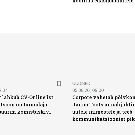
koolitus edasijõudnutele
UUDISED
2:04
05.08.26, 09:00
 lahkub CV-Online’ist:
Corpore vahetab põlvkon
soon on turundaja
Janno Toots annab juhti
 suurim komistuskivi
uutele inimestele ja teeb
kommunikatsioonist pik