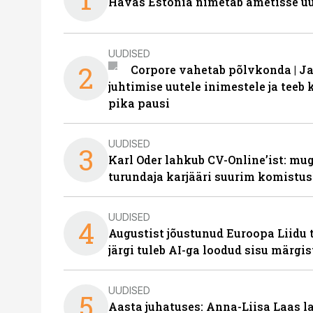
Havas Estonia nimetab ametisse uu
UUDISED
2
Corpore vahetab põlvkonda | J
juhtimise uutele inimestele ja tee
pika pausi
UUDISED
3
Karl Oder lahkub CV-Online’ist: m
turundaja karjääri suurim komistus
UUDISED
4
Augustist jõustunud Euroopa Liidu 
järgi tuleb AI-ga loodud sisu märgi
UUDISED
5
Aasta juhatuses: Anna-Liisa Laas 