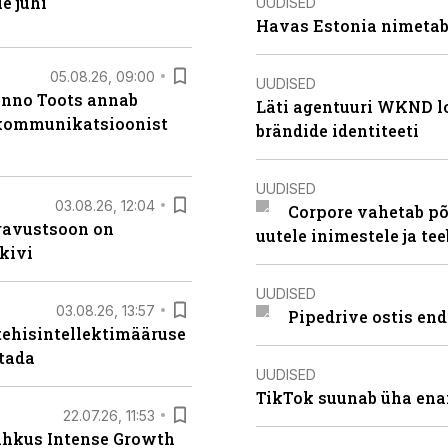
e juhi
UUDISED
Havas Estonia nimetab 
05.08.26, 09:00
UUDISED
anno Toots annab
Läti agentuuri WKND lo
b kommunikatsioonist
brändide identiteeti
UUDISED
03.08.26, 12:04
Corpore vahetab põ
ugavustsoon on
uutele inimestele ja t
kivi
UUDISED
03.08.26, 13:57
Pipedrive ostis end
tehisintellektimääruse
stada
UUDISED
TikTok suunab üha ena
22.07.26, 11:53
lahkus Intense Growth