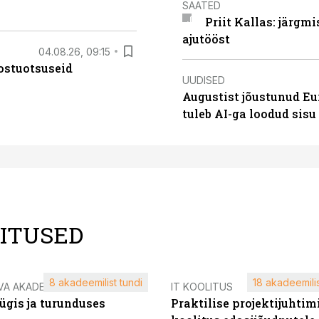
SAATED
Priit Kallas: järgm
ajutööst
04.08.26, 09:15
ostuotsuseid
UUDISED
Augustist jõustunud Eu
tuleb AI-ga loodud sis
LITUSED
8 akadeemilist tundi
18 akadeemilis
VA AKADEEMIA
IT KOOLITUS
ügis ja turunduses
Praktilise projektijuhtim