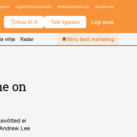
Iseteenindus
ed.ee
logistikauudised.ee
ehitusuudised.ee
aripaev.ee
finantsu
Telli Bestmarketing
Küsi AI-lt
Telli ligipääs
Logi sisse
a vihje
Radar
Minu best marketing
ne on
tevõtted ei
t Andrew Lee