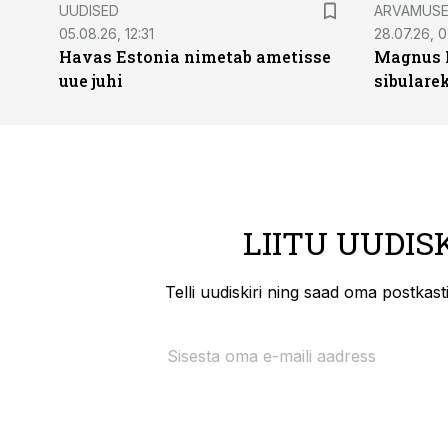
UUDISED
ARVAMUS
05.08.26, 12:31
28.07.26, 
Havas Estonia nimetab ametisse
Magnus 
uue juhi
sibulare
LIITU UUDIS
Telli uudiskiri ning saad oma postkas