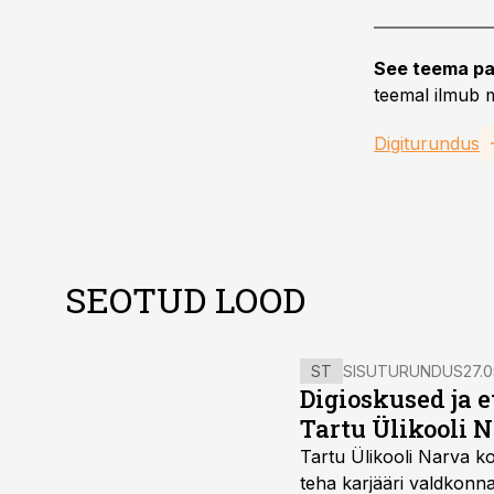
See teema pa
teemal ilmub m
Digiturundus
SEOTUD LOOD
ST
SISUTURUNDUS
27.0
Digioskused ja 
Tartu Ülikooli N
Tartu Ülikooli Narva kol
teha karjääri valdkonn