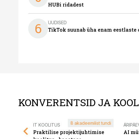
HUBi ridadest
UUDISED
6
TikTok suunab üha enam eestlaste 
KONVERENTSID JA KOO
8 akadeemilist tundi
IT KOOLITUS
ÄRIPÄE
Praktilise projektijuhtimise
AI mü