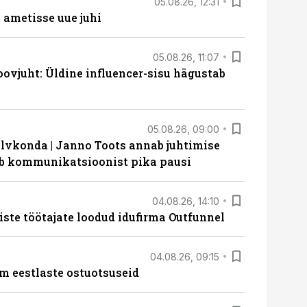
05.08.26, 12:31
ametisse uue juhi
05.08.26, 11:07
ovjuht: Üldine influencer-sisu hägustab
05.08.26, 09:00
lvkonda | Janno Toots annab juhtimise
eeb kommunikatsioonist pika pausi
04.08.26, 14:10
iste töötajate loodud idufirma Outfunnel
04.08.26, 09:15
m eestlaste ostuotsuseid