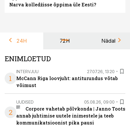
Narva kolledžisse õppima üle Eesti?
24H
72H
Nädal
ENIMLOETUD
INTERVJUU
27.07.26, 13:20
1
McCann Riga loovjuht: antiturundus võtab
võimust
UUDISED
05.08.26, 09:00
Corpore vahetab põlvkonda | Janno Toots
2
annab juhtimise uutele inimestele ja teeb
kommunikatsioonist pika pausi