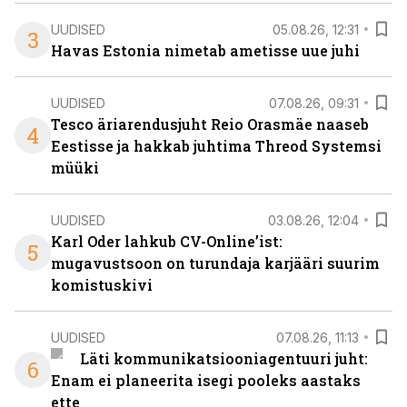
UUDISED
05.08.26, 12:31
3
Havas Estonia nimetab ametisse uue juhi
UUDISED
07.08.26, 09:31
Tesco äriarendusjuht Reio Orasmäe naaseb
4
Eestisse ja hakkab juhtima Threod Systemsi
müüki
UUDISED
03.08.26, 12:04
Karl Oder lahkub CV-Online’ist:
5
mugavustsoon on turundaja karjääri suurim
komistuskivi
UUDISED
07.08.26, 11:13
Läti kommunikatsiooniagentuuri juht:
6
Enam ei planeerita isegi pooleks aastaks
ette