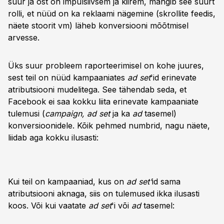
suur ja ost on impulsiivsem ja kiirem, mängib see suurt
rolli, et nüüd on ka reklaami nägemine (skrollite feedis,
näete stoorit vm) läheb konversiooni mõõtmisel
arvesse.
Üks suur probleem raporteerimisel on kohe juures,
sest teil on nüüd kampaaniates
ad set
'id erinevate
atributsiooni mudelitega. See tähendab seda, et
Facebook ei saa kokku liita erinevate kampaaniate
tulemusi (
campaign, ad set
ja ka
ad
tasemel)
konversioonidele. Kõik pehmed numbrid, nagu näete,
liidab aga kokku ilusasti:
Kui teil on kampaaniad, kus on
ad set'
id sama
atributsiooni aknaga, siis on tulemused ikka ilusasti
koos. Või kui vaatate
ad set
'i või
ad
tasemel: