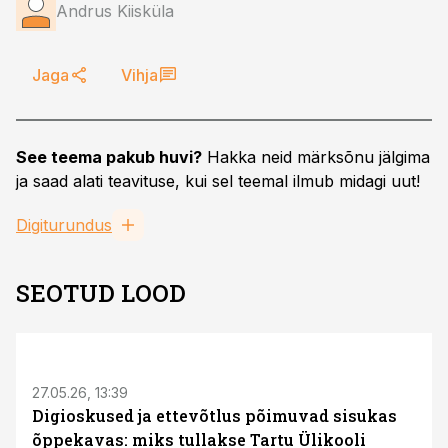
Andrus Kiisküla
Jaga
Vihja
See teema pakub huvi?
Hakka neid märksõnu jälgima
ja saad alati teavituse, kui sel teemal ilmub midagi uut!
Digiturundus
SEOTUD LOOD
ST
27.05.26, 13:39
Digioskused ja ettevõtlus põimuvad sisukas
õppekavas: miks tullakse Tartu Ülikooli