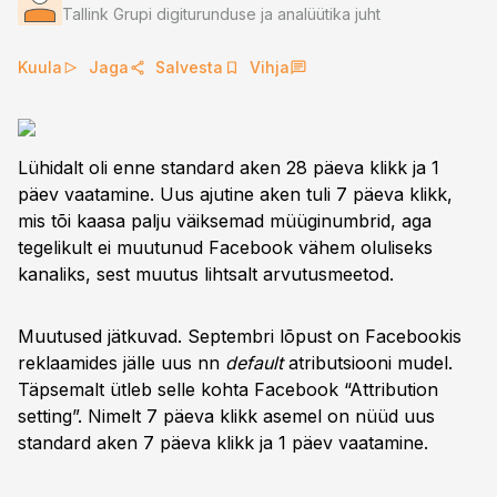
Tallink Grupi digiturunduse ja analüütika juht
Kuula
Jaga
Salvesta
Vihja
Lühidalt oli enne standard aken 28 päeva klikk ja 1
päev vaatamine. Uus ajutine aken tuli 7 päeva klikk,
mis tõi kaasa palju väiksemad müüginumbrid, aga
tegelikult ei muutunud Facebook vähem oluliseks
kanaliks, sest muutus lihtsalt arvutusmeetod.
Muutused jätkuvad. Septembri lõpust on Facebookis
reklaamides jälle uus nn
default
atributsiooni mudel.
Täpsemalt ütleb selle kohta Facebook “Attribution
setting”. Nimelt 7 päeva klikk asemel on nüüd uus
standard aken 7 päeva klikk ja 1 päev vaatamine.