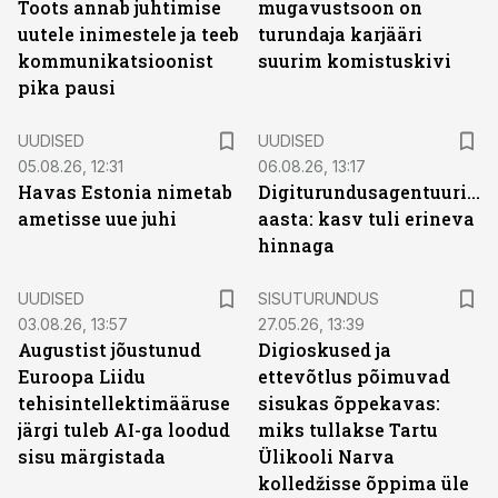
Toots annab juhtimise
mugavustsoon on
uutele inimestele ja teeb
turundaja karjääri
kommunikatsioonist
suurim komistuskivi
pika pausi
UUDISED
UUDISED
05.08.26, 12:31
06.08.26, 13:17
Havas Estonia nimetab
Digiturundusagentuuride
ametisse uue juhi
aasta: kasv tuli erineva
hinnaga
ST
UUDISED
SISUTURUNDUS
03.08.26, 13:57
27.05.26, 13:39
Augustist jõustunud
Digioskused ja
Euroopa Liidu
ettevõtlus põimuvad
tehisintellektimääruse
sisukas õppekavas:
järgi tuleb AI-ga loodud
miks tullakse Tartu
sisu märgistada
Ülikooli Narva
kolledžisse õppima üle