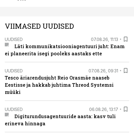
VIIMASED UUDISED
UUDISED
07.08.26, 11:13
Läti kommunikatsiooniagentuuri juht: Enam
ei planeerita isegi pooleks aastaks ette
UUDISED
07.08.26, 09:31
Tesco äriarendusjuht Reio Orasmäe naaseb
Eestisse ja hakkab juhtima Threod Systemsi
müüki
UUDISED
06.08.26, 13:17
Digiturundusagentuuride aasta: kasv tuli
erineva hinnaga