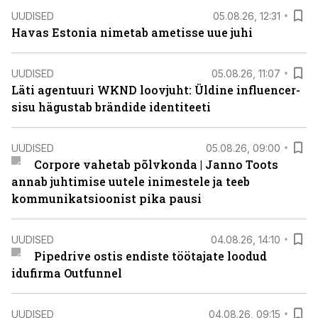
UUDISED
05.08.26, 12:31
Havas Estonia nimetab ametisse uue juhi
UUDISED
05.08.26, 11:07
Läti agentuuri WKND loovjuht: Üldine influencer-
sisu hägustab brändide identiteeti
UUDISED
05.08.26, 09:00
Corpore vahetab põlvkonda | Janno Toots
annab juhtimise uutele inimestele ja teeb
kommunikatsioonist pika pausi
UUDISED
04.08.26, 14:10
Pipedrive ostis endiste töötajate loodud
idufirma Outfunnel
UUDISED
04.08.26, 09:15