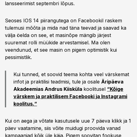
lansseerimist septembri lõpus.
Seoses IOS 14 piirangutega on Facebookil raskem
tulemusi mõõta ja mida nad täna teevad ja saavad ka
välja öelda on see, et masinõpe mängib järjest
suuremat rolli müükide arvestamisel. Ma olen
veendunud, et see masin on pigem optimistik kui
pessimistlik.
Kui tunned, et soovid teema kohta veel värskemat
infot ja praktilisi teadmisi, tule ja osale
Äripäeva
Akadeemias Andrus Kiisküla
koolitusel
“Kõige
värskem ja praktilisem Facebooki ja Instagrami
koolitus.“
Kui on aega ja võtate kasutusele uue 7 päeva klikk ja 1
päev vaatamine, siis võite muidugi proovida vanad
kampaaniad kõik üle käia. Pigem soovitan fookuse