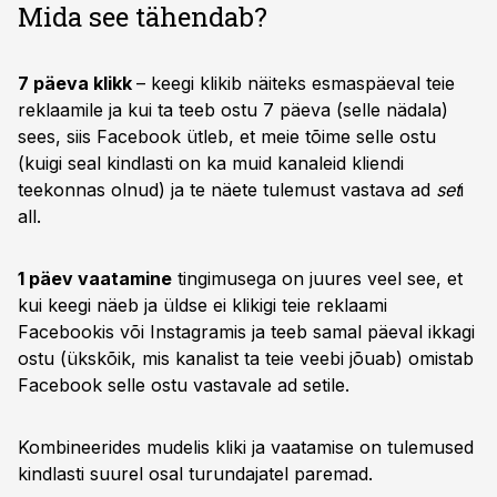
Mida see tähendab?
7 päeva klikk
– keegi klikib näiteks esmaspäeval teie
reklaamile ja kui ta teeb ostu 7 päeva (selle nädala)
sees, siis Facebook ütleb, et meie tõime selle ostu
(kuigi seal kindlasti on ka muid kanaleid kliendi
teekonnas olnud) ja te näete tulemust vastava ad
set
i
all.
1 päev vaatamine
tingimusega on juures veel see, et
kui keegi näeb ja üldse ei klikigi teie reklaami
Facebookis või Instagramis ja teeb samal päeval ikkagi
ostu (ükskõik, mis kanalist ta teie veebi jõuab) omistab
Facebook selle ostu vastavale ad setile.
Kombineerides mudelis kliki ja vaatamise on tulemused
kindlasti suurel osal turundajatel paremad.