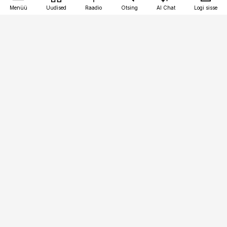
Menüü
Uudised
Raadio
Otsing
AI Chat
Logi sisse
Vana-Lõuna 39/1, 19094 Tallinn
(+372) 667 0111
bestmarketing@best-marketing.ee
Telli
Reklaam
Firmast
Sisu kasutamisõigused
Ajakirjaniku
eetikakoodeks
Üldtingimused
Privaatsustingimused
Küpsiste poliitika
KKK
Eesti Meediaettevõtete
Eelistuste haldamine
Liit