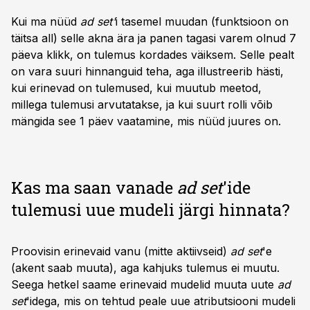
Kui ma nüüd
ad set'
i tasemel muudan (funktsioon on
täitsa all) selle akna ära ja panen tagasi varem olnud 7
päeva klikk, on tulemus kordades väiksem. Selle pealt
on vara suuri hinnanguid teha, aga illustreerib hästi,
kui erinevad on tulemused, kui muutub meetod,
millega tulemusi arvutatakse, ja kui suurt rolli võib
mängida see 1 päev vaatamine, mis nüüd juures on.
Kas ma saan vanade
ad set
'ide
tulemusi uue mudeli järgi hinnata?
Proovisin erinevaid vanu (mitte aktiivseid)
ad set
'e
(akent saab muuta), aga kahjuks tulemus ei muutu.
Seega hetkel saame erinevaid mudelid muuta uute
ad
set
'idega, mis on tehtud peale uue atributsiooni mudeli