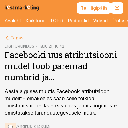
Telli ligipääs
Avaleht
Kõik lood
TOPid
Podcastid
Videod
Üritus
cebook
cebook
Tagasi
Twitter)
Twitter)
DIGITURUNDUS
18.10.21, 16:42
Facebooki uus atributsiooni
kedIn
kedIn
mudel toob paremad
ail
ail
numbrid ja…
k
k
Aasta alguses muutis Facebook atributsiooni
mudelit - emakeeles saab selle tõlkida
omistamismudeliks ehk kuidas ja mis tingimustel
omistatakse turundustegevusele müük.
Andrus Kiisküla