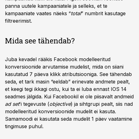
panna uutele kampaaniatele ja selleks, et te
kampaaniate vaates näeks “
total
” numbrit kasutage
filtreerimist.
Mida see tähendab?
Juba kevadel rääkis Facebook modelleeritud
konversioonide arvutamise mudelist, mida on siiani
kasutatud 7 päeva klikk atributsiooniga. See tähendab
seda, et tark masin “eeldab” erinevate andmete pealt,
et keegi tegi ikkagi ostu, kui ta ei luba ennast IOS 14
seadmes jälgida. Kui Facebookil ei ole piisavalt andmeid
ad set
'i tegevuste (
objective
) ja sihtgrupi pealt, siis nad
modelleeritud konversioonide mudelit ei kasuta.
Samamoodi ei kasutata seda mudelit 1 päev vaatamine
tingimuse puhul.