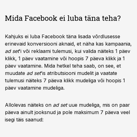
Mida Facebook ei luba täna teha?
Kahjuks ei luba Facebook täna lisada võrdlusesse
erinevaid konversiooni aknaid, et näha kas kampaania,
ad set
'i või reklaami tulemusi, kui valida näiteks 1 päev
klikk, 1 päev vaatamine või hoopis 7 päeva klikk ja 1
päev vaatamine. Mida hetkel teha saab, on see, et
muudate
ad set
'is atributsiooni mudelit ja vaatate
tulemusi näiteks 7 päeva klikk mudeliga või hoopis 1
päev vaatamine mudeliga.
Allolevas näiteks on
ad set
uue mudeliga, mis on paar
päeva ainult jooksnud ja pole maksimum 7 päeva veel
isegi täis saanud: