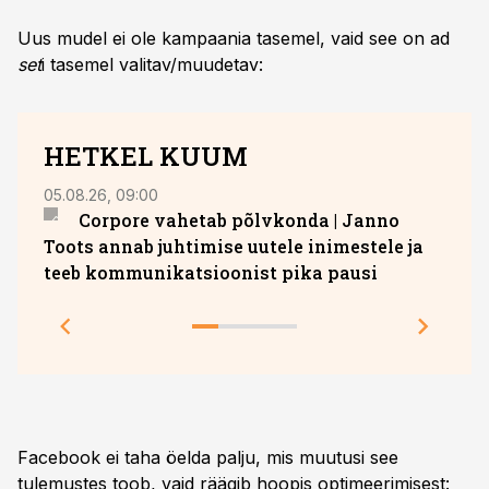
Uus mudel ei ole kampaania tasemel, vaid see on ad
set
i tasemel valitav/muudetav:
HETKEL KUUM
05.08.26, 09:00
05.08.
Corpore vahetab põlvkonda | Janno
Hava
Toots annab juhtimise uutele inimestele ja
teeb kommunikatsioonist pika pausi
Facebook ei taha öelda palju, mis muutusi see
tulemustes toob, vaid räägib hoopis optimeerimisest: