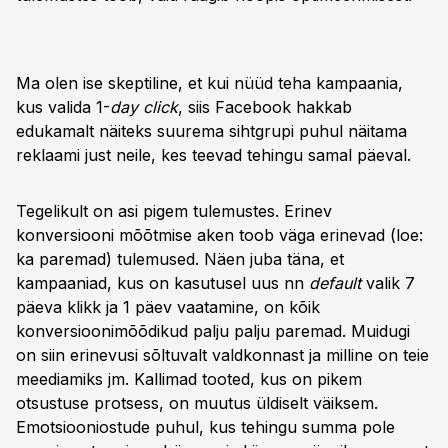
Ma olen ise skeptiline, et kui nüüd teha kampaania,
kus valida 1-
day click
, siis Facebook hakkab
edukamalt näiteks suurema sihtgrupi puhul näitama
reklaami just neile, kes teevad tehingu samal päeval.
Tegelikult on asi pigem tulemustes. Erinev
konversiooni mõõtmise aken toob väga erinevad (loe:
ka paremad) tulemused. Näen juba täna, et
kampaaniad, kus on kasutusel uus nn
default
valik 7
päeva klikk ja 1 päev vaatamine, on kõik
konversioonimõõdikud palju palju paremad. Muidugi
on siin erinevusi sõltuvalt valdkonnast ja milline on teie
meediamiks jm. Kallimad tooted, kus on pikem
otsustuse protsess, on muutus üldiselt väiksem.
Emotsiooniostude puhul, kus tehingu summa pole