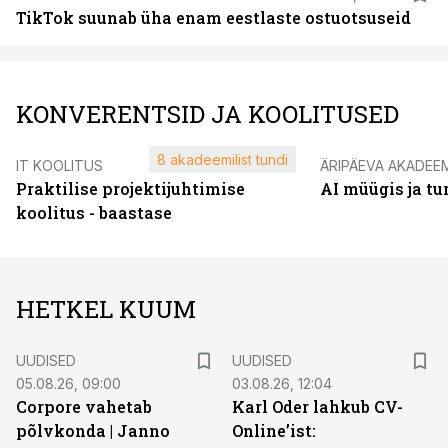
TikTok suunab üha enam eestlaste ostuotsuseid
KONVERENTSID JA KOOLITUSED
8 akadeemilist tundi
IT KOOLITUS
ÄRIPÄEVA AKADEE
Praktilise projektijuhtimise
AI müügis ja t
koolitus - baastase
HETKEL KUUM
UUDISED
UUDISED
05.08.26, 09:00
03.08.26, 12:04
Corpore vahetab
Karl Oder lahkub CV-
põlvkonda | Janno
Online’ist: