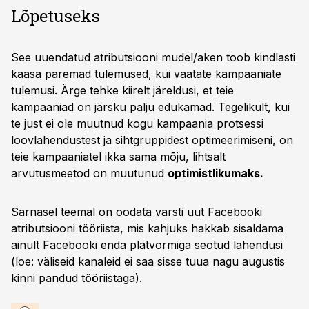
Lõpetuseks
See uuendatud atributsiooni mudel/aken toob kindlasti
kaasa paremad tulemused, kui vaatate kampaaniate
tulemusi. Ärge tehke kiirelt järeldusi, et teie
kampaaniad on järsku palju edukamad. Tegelikult, kui
te just ei ole muutnud kogu kampaania protsessi
loovlahendustest ja sihtgruppidest optimeerimiseni, on
teie kampaaniatel ikka sama mõju, lihtsalt
arvutusmeetod on muutunud
optimistlikumaks.
Sarnasel teemal on oodata varsti uut Facebooki
atributsiooni tööriista, mis kahjuks hakkab sisaldama
ainult Facebooki enda platvormiga seotud lahendusi
(loe: väliseid kanaleid ei saa sisse tuua nagu augustis
kinni pandud tööriistaga).