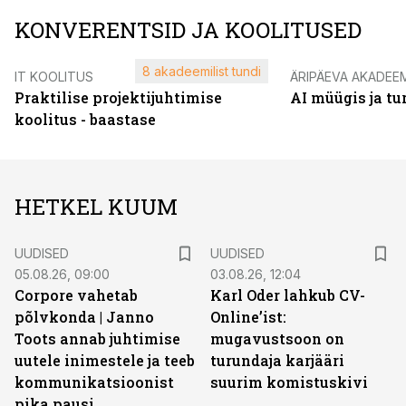
KONVERENTSID JA KOOLITUSED
8 akadeemilist tundi
IT KOOLITUS
ÄRIPÄEVA AKADEE
Praktilise projektijuhtimise
AI müügis ja t
koolitus - baastase
HETKEL KUUM
UUDISED
UUDISED
05.08.26, 09:00
03.08.26, 12:04
Corpore vahetab
Karl Oder lahkub CV-
põlvkonda | Janno
Online’ist:
Toots annab juhtimise
mugavustsoon on
uutele inimestele ja teeb
turundaja karjääri
kommunikatsioonist
suurim komistuskivi
pika pausi