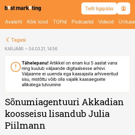
Telli ligipääs
Avaleht
Kõik lood
TOPid
Podcastid
Videod
Üritus
cebook
Tagasi
Twitter)
KARJÄÄR
04.03.21, 14:56
kedIn
Tähelepanu!
Artikkel on enam kui 5 aastat vana
ning kuulub väljaande digitaalsesse arhiivi.
ail
Väljaanne ei uuenda ega kaasajasta arhiveeritud
sisu, mistõttu võib olla vajalik kaasaegsete
k
allikatega tutvumine
Sõnumiagentuuri Akkadian
koosseisu lisandub Julia
Piilmann