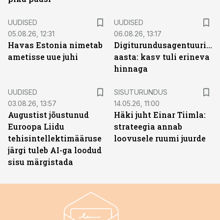
UUDISED
UUDISED
05.08.26, 12:31
06.08.26, 13:17
Havas Estonia nimetab
Digiturundusagentuuride
ametisse uue juhi
aasta: kasv tuli erineva
hinnaga
ST
UUDISED
SISUTURUNDUS
03.08.26, 13:57
14.05.26, 11:00
Augustist jõustunud
Häki juht Einar Tiimla:
Euroopa Liidu
strateegia annab
tehisintellektimääruse
loovusele ruumi juurde
järgi tuleb AI-ga loodud
sisu märgistada