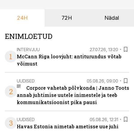
24H
72H
Nädal
ENIMLOETUD
INTERVJUU
27.07.26, 13:20
1
McCann Riga loovjuht: antiturundus võtab
võimust
UUDISED
05.08.26, 09:00
Corpore vahetab põlvkonda | Janno Toots
2
annab juhtimise uutele inimestele ja teeb
kommunikatsioonist pika pausi
UUDISED
05.08.26, 12:31
3
Havas Estonia nimetab ametisse uue juhi