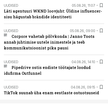
UUDISED
05.08.26, 11:07
Läti agentuuri WKND loovjuht: Üldine influencer-
sisu hägustab brändide identiteeti
UUDISED
05.08.26, 09:00
Corpore vahetab põlvkonda | Janno Toots
annab juhtimise uutele inimestele ja teeb
kommunikatsioonist pika pausi
UUDISED
04.08.26, 14:10
Pipedrive ostis endiste töötajate loodud
idufirma Outfunnel
UUDISED
04.08.26, 09:15
TikTok suunab üha enam eestlaste ostuotsuseid