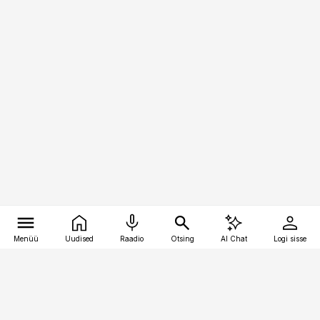
Menüü
Uudised
Raadio
Otsing
AI Chat
Logi sisse
Vana-Lõuna 39/1, 19094 Tallinn