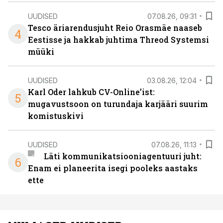
UUDISED
07.08.26, 09:31
Tesco äriarendusjuht Reio Orasmäe naaseb
4
Eestisse ja hakkab juhtima Threod Systemsi
müüki
UUDISED
03.08.26, 12:04
Karl Oder lahkub CV-Online’ist:
5
mugavustsoon on turundaja karjääri suurim
komistuskivi
UUDISED
07.08.26, 11:13
Läti kommunikatsiooniagentuuri juht:
6
Enam ei planeerita isegi pooleks aastaks
ette