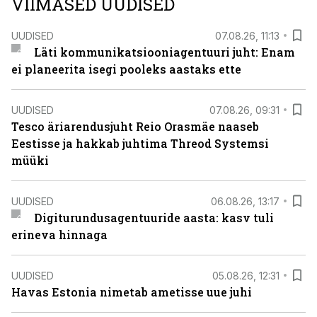
VIIMASED UUDISED
UUDISED
07.08.26, 11:13
Läti kommunikatsiooniagentuuri juht: Enam
ei planeerita isegi pooleks aastaks ette
UUDISED
07.08.26, 09:31
Tesco äriarendusjuht Reio Orasmäe naaseb
Eestisse ja hakkab juhtima Threod Systemsi
müüki
UUDISED
06.08.26, 13:17
Digiturundusagentuuride aasta: kasv tuli
erineva hinnaga
UUDISED
05.08.26, 12:31
Havas Estonia nimetab ametisse uue juhi