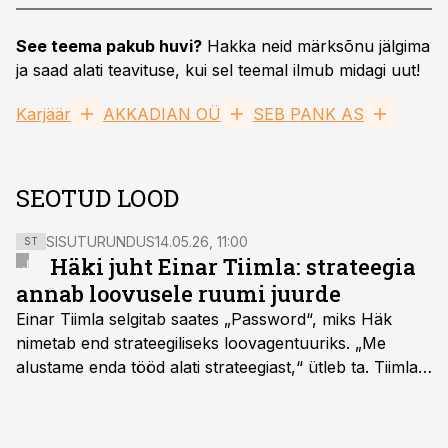
See teema pakub huvi?
Hakka neid märksõnu jälgima
ja saad alati teavituse, kui sel teemal ilmub midagi uut!
Karjäär
AKKADIAN OÜ
SEB PANK AS
SEOTUD LOOD
SISUTURUNDUS
14.05.26, 11:00
ST
Häki juht Einar Tiimla: strateegia
annab loovusele ruumi juurde
Einar Tiimla selgitab saates „Password“, miks Häk
nimetab end strateegiliseks loovagentuuriks. „Me
alustame enda tööd alati strateegiast,“ ütleb ta. Tiimla
sõnul aitab põhjalik eeltöö vältida olukorda, kus klient
hakkab alles esimeste visuaalide pealt mõtlema, mida
ta tegelikult tahab.