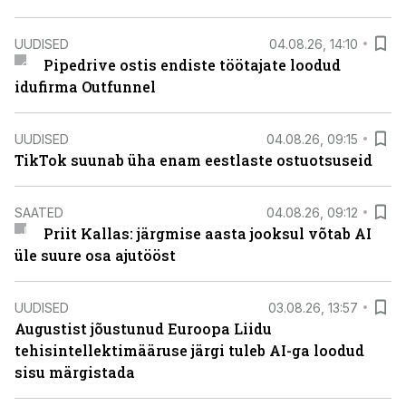
UUDISED
04.08.26, 14:10
Pipedrive ostis endiste töötajate loodud
idufirma Outfunnel
UUDISED
04.08.26, 09:15
TikTok suunab üha enam eestlaste ostuotsuseid
SAATED
04.08.26, 09:12
Priit Kallas: järgmise aasta jooksul võtab AI
üle suure osa ajutööst
UUDISED
03.08.26, 13:57
Augustist jõustunud Euroopa Liidu
tehisintellektimääruse järgi tuleb AI-ga loodud
sisu märgistada