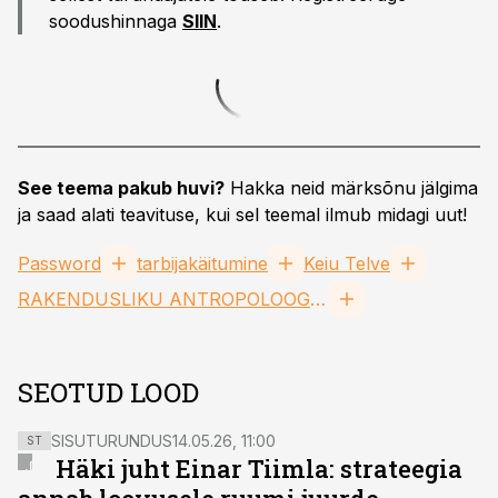
soodushinnaga
SIIN
.
See teema pakub huvi?
Hakka neid märksõnu jälgima
ja saad alati teavituse, kui sel teemal ilmub midagi uut!
Password
tarbijakäitumine
Keiu Telve
RAKENDUSLIKU ANTROPOLOOGIA KESKUS MTÜ
SEOTUD LOOD
SISUTURUNDUS
14.05.26, 11:00
ST
Häki juht Einar Tiimla: strateegia