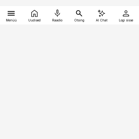
Menüü
Uudised
Raadio
Otsing
AI Chat
Logi sisse
Vana-Lõuna 39/1, 19094 Tallinn
(+372) 667 0111
bestmarketing@best-marketing.ee
Telli
Reklaam
Firmast
Sisu kasutamisõigused
Ajakirjaniku
eetikakoodeks
Üldtingimused
Privaatsustingimused
Küpsiste poliitika
KKK
Eesti Meediaettevõtete
Eelistuste haldamine