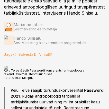
turundajatele abiks saavad olla ja mille poolest
erinevad antropoloogilised uuringud tavapärastest
tarbijaküsitlustest. Intervjueeris Hando Sinisalu.
Marianne Liibert
Bestmarketing.ee toimetaja
Hando Sinisalu
Best Marketingi konverentside programmijuht
Jaga
Salvesta
Vihja
Keiu Telve räägib Passwordi konverentsil antropoloogia
rakendusvõimalustest turunduses.
Foto:
Mihkel Maripuu
Keiu Telve räägib turunduskonverentsil
Password
2021
, kuidas antropoloogid tarbijaid ja
tarbijakäitumist uurivad ning millist praktilist kasu
sellest turundajatele tõuseb. Registreeruge