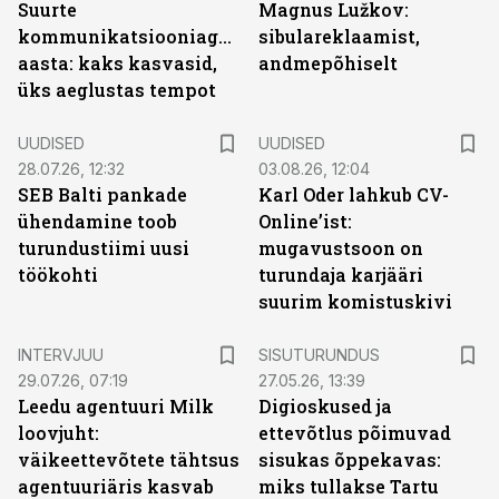
Suurte
Magnus Lužkov:
kommunikatsiooniagentuuride
sibulareklaamist,
aasta: kaks kasvasid,
andmepõhiselt
üks aeglustas tempot
UUDISED
UUDISED
28.07.26, 12:32
03.08.26, 12:04
SEB Balti pankade
Karl Oder lahkub CV-
ühendamine toob
Online’ist:
turundustiimi uusi
mugavustsoon on
töökohti
turundaja karjääri
suurim komistuskivi
ST
INTERVJUU
SISUTURUNDUS
29.07.26, 07:19
27.05.26, 13:39
Leedu agentuuri Milk
Digioskused ja
loovjuht:
ettevõtlus põimuvad
väikeettevõtete tähtsus
sisukas õppekavas:
agentuuriäris kasvab
miks tullakse Tartu