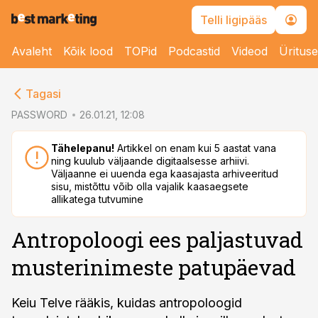
Telli ligipääs
Avaleht
Kõik lood
TOPid
Podcastid
Videod
Üritus
cebook
Tagasi
Twitter)
PASSWORD
26.01.21, 12:08
kedIn
Tähelepanu!
Artikkel on enam kui 5 aastat vana
ning kuulub väljaande digitaalsesse arhiivi.
ail
Väljaanne ei uuenda ega kaasajasta arhiveeritud
sisu, mistõttu võib olla vajalik kaasaegsete
k
allikatega tutvumine
Antropoloogi ees paljastuvad
musterinimeste patupäevad
Keiu Telve rääkis, kuidas antropoloogid