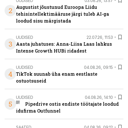
UUDISED
03.08.26, 13:57
Augustist jõustunud Euroopa Liidu
2
tehisintellektimääruse järgi tuleb AI-ga
loodud sisu märgistada
UUDISED
22.07.26, 11:53
3
Aasta juhatuses: Anna-Liisa Laas lahkus
Intense Growth HUBi ridadest
UUDISED
04.08.26, 09:15
4
TikTok suunab üha enam eestlaste
ostuotsuseid
UUDISED
04.08.26, 14:10
5
Pipedrive ostis endiste töötajate loodud
idufirma Outfunnel
SAATED
04.08.26, 09:12