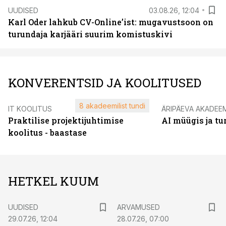
UUDISED
03.08.26, 12:04
Karl Oder lahkub CV-Online’ist: mugavustsoon on
turundaja karjääri suurim komistuskivi
KONVERENTSID JA KOOLITUSED
8 akadeemilist tundi
IT KOOLITUS
ÄRIPÄEVA AKADEE
Praktilise projektijuhtimise
AI müügis ja t
koolitus - baastase
HETKEL KUUM
UUDISED
ARVAMUSED
29.07.26, 12:04
28.07.26, 07:00