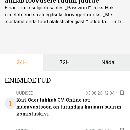
annab loovusele ruumi juurde
Einar Tiimla selgitab saates „Password“, miks Häk
nimetab end strateegiliseks loovagentuuriks. „Me
alustame enda tööd alati strateegiast,“ ütleb ta. Tiimla
sõnul aitab põhjalik eeltöö vältida olukorda, kus klient
hakkab alles esimeste visuaalide pealt mõtlema, mida
ta tegelikult tahab.
24H
72H
Nädal
ENIMLOETUD
UUDISED
03.08.26, 12:04
Karl Oder lahkub CV-Online’ist:
1
mugavustsoon on turundaja karjääri suurim
komistuskivi