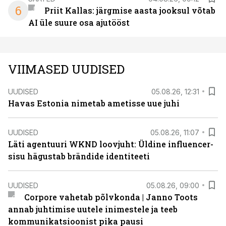
6
Priit Kallas: järgmise aasta jooksul võtab
AI üle suure osa ajutööst
VIIMASED UUDISED
UUDISED
05.08.26, 12:31
Havas Estonia nimetab ametisse uue juhi
UUDISED
05.08.26, 11:07
Läti agentuuri WKND loovjuht: Üldine influencer-
sisu hägustab brändide identiteeti
UUDISED
05.08.26, 09:00
Corpore vahetab põlvkonda | Janno Toots
annab juhtimise uutele inimestele ja teeb
kommunikatsioonist pika pausi