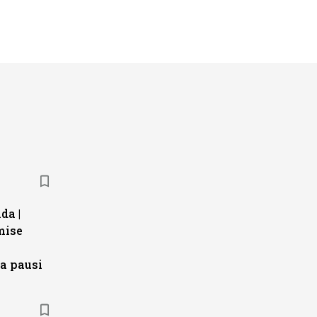
da |
mise
a pausi