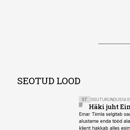
SEOTUD LOOD
ST
SISUTURUNDUS
14.0
Häki juht Ei
Einar Tiimla selgitab 
alustame enda tööd alati
klient hakkab alles esi