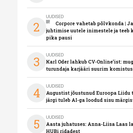
UUDISED
2
Corpore vahetab põlvkonda | J
juhtimise uutele inimestele ja tee
pika pausi
UUDISED
3
Karl Oder lahkub CV-Online’ist: m
turundaja karjääri suurim komistus
UUDISED
4
Augustist jõustunud Euroopa Liidu 
järgi tuleb AI-ga loodud sisu märgi
UUDISED
5
Aasta juhatuses: Anna-Liisa Laas 
HUBi ridadest