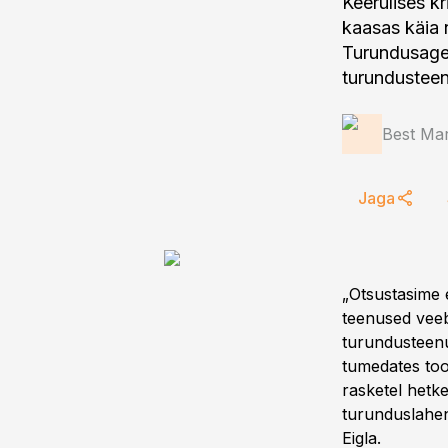
Keerulises kr
kaasas käia 
Turundusage
turundustee
Best Mar
Jaga
„Otsustasime 
teenused veeb
turundusteenus
tumedates too
rasketel hetk
turunduslahe
Eigla.