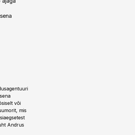
b ajaga
usena
dusagentuuri
usena
siselt või
uumorit, mis
siaegsetest
uht Andrus