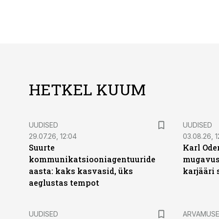
HETKEL KUUM
UUDISED
UUDISED
29.07.26, 12:04
03.08.26, 1
Suurte
Karl Oder
kommunikatsiooniagentuuride
mugavust
aasta: kaks kasvasid, üks
karjääri
aeglustas tempot
UUDISED
ARVAMUS