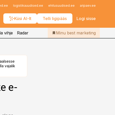
Iseteenindus
ed.ee
logistikauudised.ee
ehitusuudised.ee
aripaev.ee
finantsu
Telli Bestmarketing
Küsi AI-lt
Telli ligipääs
Logi sisse
a vihje
Radar
Minu best marketing
taalsesse
la vajalik
e e-