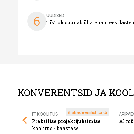
UUDISED
6
TikTok suunab üha enam eestlaste 
KONVERENTSID JA KOO
8 akadeemilist tundi
IT KOOLITUS
ÄRIPÄE
Praktilise projektijuhtimise
AI mü
koolitus - baastase