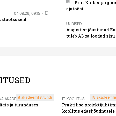
Priit Kallas: järgm
ajutööst
04.08.26, 09:15
ostuotsuseid
UUDISED
Augustist jõustunud Eu
tuleb AI-ga loodud sis
LITUSED
8 akadeemilist tundi
18 akadeemilis
VA AKADEEMIA
IT KOOLITUS
ügis ja turunduses
Praktilise projektijuhtim
koolitus edasijõudnutele