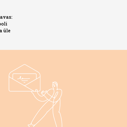
s
avas:
ooli
a üle