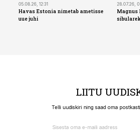
05.08.26, 12:31
28.07.26, 
Havas Estonia nimetab ametisse
Magnus 
uue juhi
sibulare
LIITU UUDIS
Telli uudiskiri ning saad oma postkas