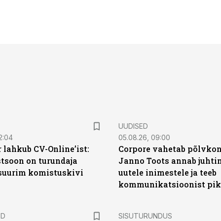
UUDISED
2:04
05.08.26, 09:00
 lahkub CV-Online’ist:
Corpore vahetab põlvkon
soon on turundaja
Janno Toots annab juhti
 suurim komistuskivi
uutele inimestele ja teeb
kommunikatsioonist pik
ST
ED
SISUTURUNDUS