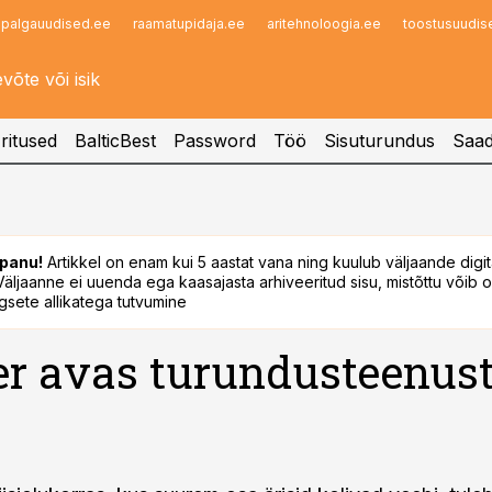
palgauudised.ee
raamatupidaja.ee
aritehnoloogia.ee
toostusuudis
Infopank
Radar
ritused
BalticBest
Password
Töö
Sisuturundus
Saad
panu!
Artikkel on enam kui 5 aastat vana ning kuulub väljaande digi
. Väljaanne ei uuenda ega kaasajasta arhiveeritud sisu, mistõttu võib ol
sete allikatega tutvumine
r avas turundusteenust