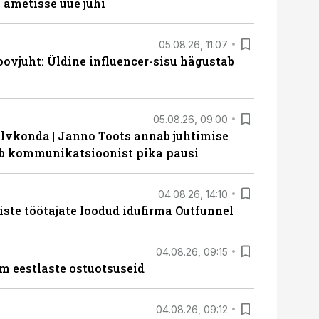
ametisse uue juhi
05.08.26, 11:07
ovjuht: Üldine influencer-sisu hägustab
05.08.26, 09:00
lvkonda | Janno Toots annab juhtimise
eeb kommunikatsioonist pika pausi
04.08.26, 14:10
iste töötajate loodud idufirma Outfunnel
04.08.26, 09:15
m eestlaste ostuotsuseid
04.08.26, 09:12