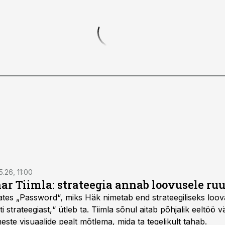
5.26, 11:00
nar Tiimla: strateegia annab loovusele ru
saates „Password“, miks Häk nimetab end strateegiliseks loo
 strateegiast,“ ütleb ta. Tiimla sõnul aitab põhjalik eeltöö v
meste visuaalide pealt mõtlema, mida ta tegelikult tahab.