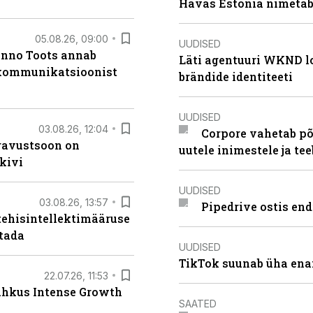
Havas Estonia nimetab 
05.08.26, 09:00
UUDISED
anno Toots annab
Läti agentuuri WKND lo
b kommunikatsioonist
brändide identiteeti
UUDISED
03.08.26, 12:04
Corpore vahetab põ
ugavustsoon on
uutele inimestele ja t
kivi
UUDISED
03.08.26, 13:57
Pipedrive ostis end
tehisintellektimääruse
stada
UUDISED
TikTok suunab üha ena
22.07.26, 11:53
lahkus Intense Growth
SAATED