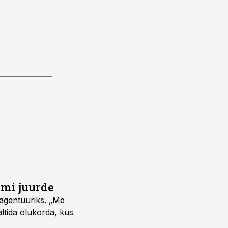
umi juurde
vagentuuriks. „Me
ältida olukorda, kus