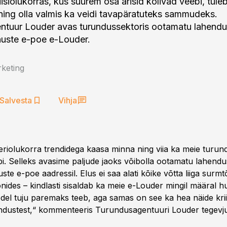
iisiolukorras, kus suurem osa ärisid kolivad veebi, tule
ning olla valmis ka veidi tavapäratuteks sammudeks.
ntuur Louder avas turundussektoris ootamatu lahend
nuste e-poe e-Louder.
keting
Salvesta
Vihja
eriolukorra trendidega kaasa minna ning viia ka meie turun
i. Selleks avasime paljude jaoks võibolla ootamatu lahend
te e-poe aadressil. Elus ei saa alati kõike võtta liiga surmtõ
nides – kindlasti sisaldab ka meie e-Louder mingil määral h
edel tuju paremaks teeb, aga samas on see ka hea näide krii
ndustest,“ kommenteeris Turundusagentuuri Louder tegevj