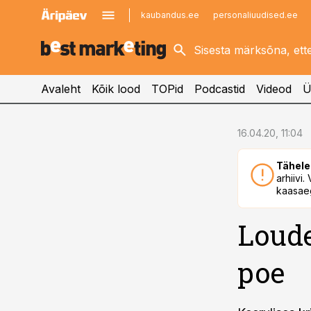
kaubandus.ee
personaliuudised.ee
kinnisvarauudised.ee
imelineajalugu.ee
logistikauudised.ee
imelineteadus.ee
Avaleht
Kõik lood
TOPid
Podcastid
Videod
Ü
cebook
16.04.20, 11:04
Twitter)
Tähele
kedIn
arhiivi
kaasaeg
ail
Loude
k
poe