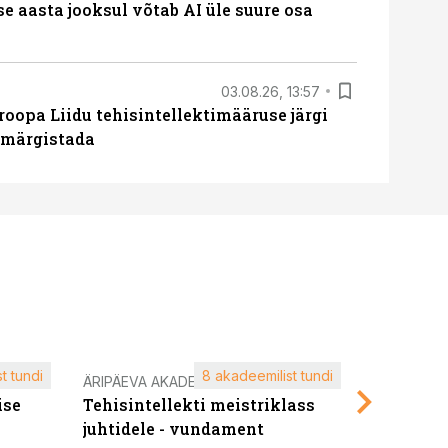
ise aasta jooksul võtab AI üle suure osa
03.08.26, 13:57
roopa Liidu tehisintellektimääruse järgi
u märgistada
t tundi
8 akadeemilist tundi
ÄRIPÄEVA AKADEEMIA
ÄRIPÄEVA 
ise
Tehisintellekti meistriklass
Edukate f
juhtidele - vundament
kliendiü