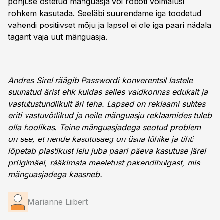
põhjuse ostetud mänguasja või roboti võimalusi
rohkem kasutada. Seeläbi suurendame iga toodetud
vahendi positiivset mõju ja lapsel ei ole iga paari nädala
tagant vaja uut mänguasja.
Andres Sirel räägib Passwordi konverentsil lastele
suunatud ärist ehk k
uidas selles valdkonnas edukalt ja
vastutustundlikult äri teha.
Lapsed on reklaami suhtes
eriti vastuvõtlikud ja neile mänguasju reklaamides tuleb
olla hoolikas. Teine mänguasjadega seotud problem
on see, et nende kasutusaeg on üsna lühike ja tihti
lõpetab plastikust lelu juba paari päeva kasutuse järel
prügimäel, rääkimata meeletust pakendihulgast, mis
mänguasjadega kaasneb.
Marianne Liibert