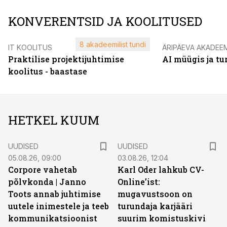
KONVERENTSID JA KOOLITUSED
8 akadeemilist tundi
IT KOOLITUS
ÄRIPÄEVA AKADEE
Praktilise projektijuhtimise
AI müügis ja t
koolitus - baastase
HETKEL KUUM
UUDISED
UUDISED
05.08.26, 09:00
03.08.26, 12:04
Corpore vahetab
Karl Oder lahkub CV-
põlvkonda | Janno
Online’ist:
Toots annab juhtimise
mugavustsoon on
uutele inimestele ja teeb
turundaja karjääri
kommunikatsioonist
suurim komistuskivi