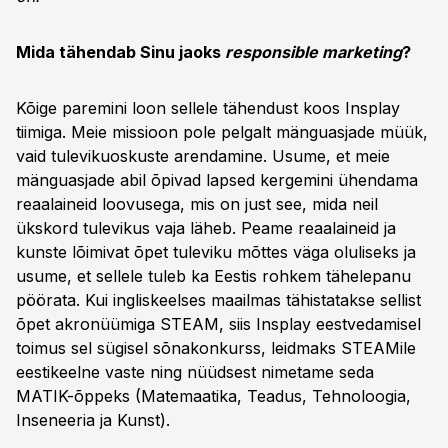
Mida tähendab Sinu jaoks
responsible marketing
?
Kõige paremini loon sellele tähendust koos Insplay
tiimiga. Meie missioon pole pelgalt mänguasjade müük,
vaid tulevikuoskuste arendamine. Usume, et meie
mänguasjade abil õpivad lapsed kergemini ühendama
reaalaineid loovusega, mis on just see, mida neil
ükskord tulevikus vaja läheb. Peame reaalaineid ja
kunste lõimivat õpet tuleviku mõttes väga oluliseks ja
usume, et sellele tuleb ka Eestis rohkem tähelepanu
pöörata. Kui ingliskeelses maailmas tähistatakse sellist
õpet akronüümiga STEAM, siis Insplay eestvedamisel
toimus sel sügisel sõnakonkurss, leidmaks STEAMile
eestikeelne vaste ning nüüdsest nimetame seda
MATIK-õppeks (Matemaatika, Teadus, Tehnoloogia,
Inseneeria ja Kunst).