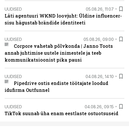
UUDISED
05.08.26, 11:07
Läti agentuuri WKND loovjuht: Üldine influencer-
sisu hägustab brändide identiteeti
UUDISED
05.08.26, 09:00
Corpore vahetab põlvkonda | Janno Toots
annab juhtimise uutele inimestele ja teeb
kommunikatsioonist pika pausi
UUDISED
04.08.26, 14:10
Pipedrive ostis endiste töötajate loodud
idufirma Outfunnel
UUDISED
04.08.26, 09:15
TikTok suunab üha enam eestlaste ostuotsuseid