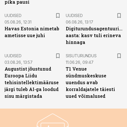
pika pausi
UUDISED
UUDISED
05.08.26, 12:31
06.08.26, 13:17
Havas Estonia nimetab
Digiturundusagentuuride
ametisse uue juhi
aasta: kasv tuli erineva
hinnaga
ST
UUDISED
SISUTURUNDUS
03.08.26, 13:57
11.06.26, 09:47
Augustist jõustunud
T1 Venue
Euroopa Liidu
sündmuskeskuse
tehisintellektimääruse
uuendus avab
järgi tuleb AI-ga loodud
korraldajatele täiesti
sisu märgistada
uued võimalused