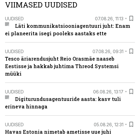
VIIMASED UUDISED
UUDISED
07.08.26, 11:13
Läti kommunikatsiooniagentuuri juht: Enam
ei planeerita isegi pooleks aastaks ette
UUDISED
07.08.26, 09:31
Tesco äriarendusjuht Reio Orasmäe naaseb
Eestisse ja hakkab juhtima Threod Systemsi
müüki
UUDISED
06.08.26, 13:17
Digiturundusagentuuride aasta: kasv tuli
erineva hinnaga
UUDISED
05.08.26, 12:31
Havas Estonia nimetab ametisse uue juhi