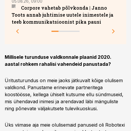
05.08.26, 09:00
05.08.
Corpore vahetab põlvkonda | Janno
Hava
Toots annab juhtimise uutele inimestele ja
teeb kommunikatsioonist pika pausi
Millisele turunduse valdkonnale plaanid 2020.
aastal rohkem rahalisi vahendeid panustada?
Üritusturundus on meie jaoks jätkuvalt kõige olulisem
valdkond. Panustame erinevate partneritega
koostöösse, kellega ühiselt kutsume ellu sündmuseid,
mis ühendavad inimesi ja arendavad läbi mänguliste
ning põnevate väljakutsete tulevikuoskusi.
Üks viimase aja meie olulisemaid panuseid oli Robotexi