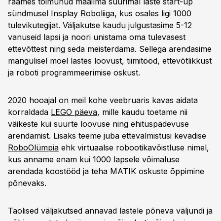
raames toimunud maailma suurimal laste start-up
sündmusel Insplay
Roboliiga
, kus osales ligi 1000
tulevikutegijat. Väljakutse kaudu julgustasime 5-12
vanuseid lapsi ja noori unistama oma tulevasest
ettevõttest ning seda meisterdama. Sellega arendasime
mängulisel moel lastes loovust, tiimitööd, ettevõtlikkust
ja roboti programmeerimise oskust.
2020 hooajal on meil kohe veebruaris kavas aidata
korraldada
LEGO päeva
, mille kaudu toetame nii
väikeste kui suurte loovuse ning ehituspädevuse
arendamist. Lisaks teeme juba ettevalmistusi kevadise
RoboOlümpia
ehk virtuaalse robootikavõistluse nimel,
kus anname enam kui 1000 lapsele võimaluse
arendada koostööd ja teha MATIK oskuste õppimine
põnevaks.
Taolised väljakutsed annavad lastele põneva väljundi ja