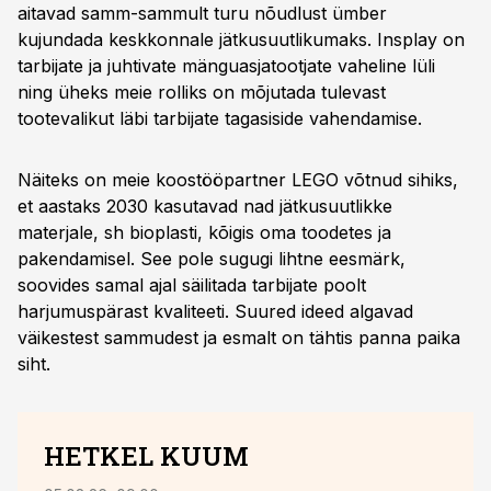
aitavad samm-sammult turu nõudlust ümber
kujundada keskkonnale jätkusuutlikumaks. Insplay on
tarbijate ja juhtivate mänguasjatootjate vaheline lüli
ning üheks meie rolliks on mõjutada tulevast
tootevalikut läbi tarbijate tagasiside vahendamise.
Näiteks on meie koostööpartner LEGO võtnud sihiks,
et aastaks 2030 kasutavad nad jätkusuutlikke
materjale, sh bioplasti, kõigis oma toodetes ja
pakendamisel. See pole sugugi lihtne eesmärk,
soovides samal ajal säilitada tarbijate poolt
harjumuspärast kvaliteeti. Suured ideed algavad
väikestest sammudest ja esmalt on tähtis panna paika
siht.
HETKEL KUUM