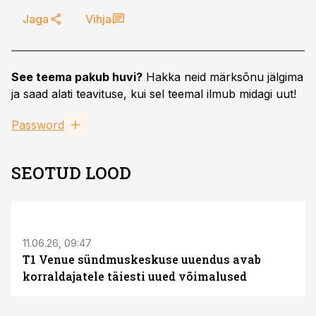
Jaga
Vihja
See teema pakub huvi?
Hakka neid märksõnu jälgima
ja saad alati teavituse, kui sel teemal ilmub midagi uut!
Password
SEOTUD LOOD
ST
11.06.26, 09:47
T1 Venue sündmuskeskuse uuendus avab
korraldajatele täiesti uued võimalused