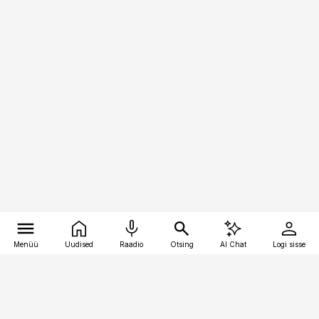
Menüü
Uudised
Raadio
Otsing
AI Chat
Logi sisse
Vana-Lõuna 39/1, 19094 Tallinn