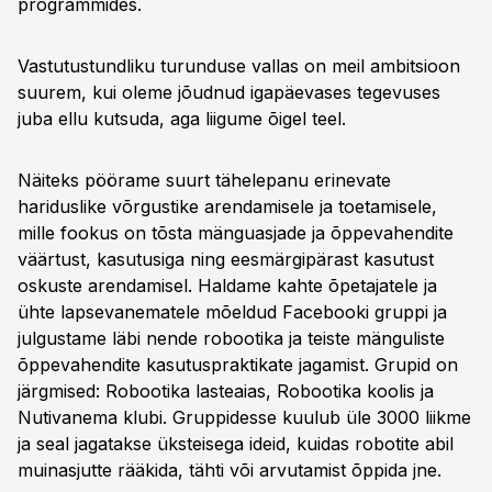
programmides.
Vastutustundliku turunduse vallas on meil ambitsioon
suurem, kui oleme jõudnud igapäevases tegevuses
juba ellu kutsuda, aga liigume õigel teel.
Näiteks pöörame suurt tähelepanu erinevate
hariduslike võrgustike arendamisele ja toetamisele,
mille fookus on tõsta mänguasjade ja õppevahendite
väärtust, kasutusiga ning eesmärgipärast kasutust
oskuste arendamisel. Haldame kahte õpetajatele ja
ühte lapsevanematele mõeldud Facebooki gruppi ja
julgustame läbi nende robootika ja teiste mänguliste
õppevahendite kasutuspraktikate jagamist. Grupid on
järgmised: Robootika lasteaias, Robootika koolis ja
Nutivanema klubi. Gruppidesse kuulub üle 3000 liikme
ja seal jagatakse üksteisega ideid, kuidas robotite abil
muinasjutte rääkida, tähti või arvutamist õppida jne.