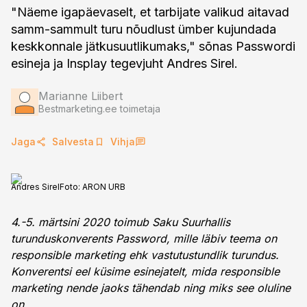
"Näeme igapäevaselt, et tarbijate valikud aitavad
samm-sammult turu nõudlust ümber kujundada
keskkonnale jätkusuutlikumaks," sõnas Passwordi
esineja ja Insplay tegevjuht Andres Sirel.
Marianne Liibert
Bestmarketing.ee toimetaja
Jaga
Salvesta
Vihja
Andres Sirel
Foto:
ARON URB
4.-5. märtsini 2020 toimub Saku Suurhallis
turunduskonverents Password, mille läbiv teema on
responsible marketing ehk vastutustundlik turundus.
Konverentsi eel küsime esinejatelt, mida responsible
marketing nende jaoks tähendab ning miks see oluline
on.