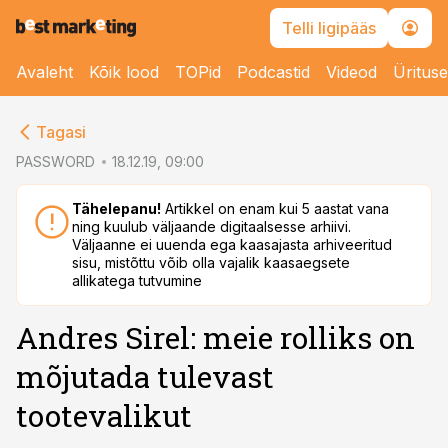
Telli ligipääs
Avaleht
Kõik lood
TOPid
Podcastid
Videod
Üritus
cebook
cebook
Tagasi
Twitter)
Twitter)
PASSWORD
18.12.19, 09:00
kedIn
kedIn
Tähelepanu!
Artikkel on enam kui 5 aastat vana
ning kuulub väljaande digitaalsesse arhiivi.
ail
ail
Väljaanne ei uuenda ega kaasajasta arhiveeritud
sisu, mistõttu võib olla vajalik kaasaegsete
k
k
allikatega tutvumine
Andres Sirel: meie rolliks on
mõjutada tulevast
tootevalikut