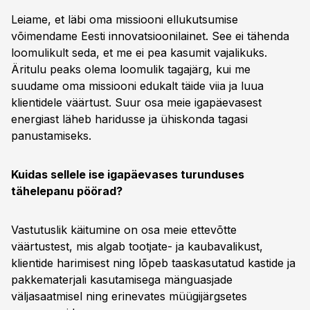
Leiame, et läbi oma missiooni ellukutsumise
võimendame Eesti innovatsioonilainet. See ei tähenda
loomulikult seda, et me ei pea kasumit vajalikuks.
Äritulu peaks olema loomulik tagajärg, kui me
suudame oma missiooni edukalt täide viia ja luua
klientidele väärtust. Suur osa meie igapäevasest
energiast läheb haridusse ja ühiskonda tagasi
panustamiseks.
Kuidas sellele ise igapäevases turunduses
tähelepanu pöörad?
Vastutuslik käitumine on osa meie ettevõtte
väärtustest, mis algab tootjate- ja kaubavalikust,
klientide harimisest ning lõpeb taaskasutatud kastide ja
pakkematerjali kasutamisega mänguasjade
väljasaatmisel ning erinevates müügijärgsetes