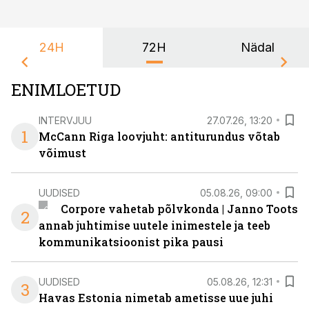
24H
72H
Nädal
ENIMLOETUD
INTERVJUU
27.07.26, 13:20
1
McCann Riga loovjuht: antiturundus võtab
võimust
UUDISED
05.08.26, 09:00
Corpore vahetab põlvkonda | Janno Toots
2
annab juhtimise uutele inimestele ja teeb
kommunikatsioonist pika pausi
UUDISED
05.08.26, 12:31
3
Havas Estonia nimetab ametisse uue juhi