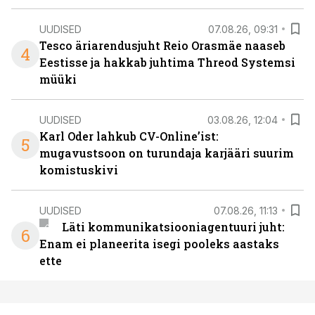
UUDISED
07.08.26, 09:31
Tesco äriarendusjuht Reio Orasmäe naaseb
4
Eestisse ja hakkab juhtima Threod Systemsi
müüki
UUDISED
03.08.26, 12:04
Karl Oder lahkub CV-Online’ist:
5
mugavustsoon on turundaja karjääri suurim
komistuskivi
UUDISED
07.08.26, 11:13
Läti kommunikatsiooniagentuuri juht:
6
Enam ei planeerita isegi pooleks aastaks
ette