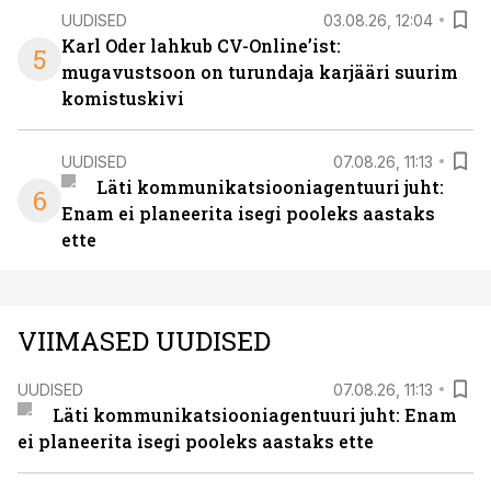
UUDISED
03.08.26, 12:04
Karl Oder lahkub CV-Online’ist:
5
mugavustsoon on turundaja karjääri suurim
komistuskivi
UUDISED
07.08.26, 11:13
Läti kommunikatsiooniagentuuri juht:
6
Enam ei planeerita isegi pooleks aastaks
ette
VIIMASED UUDISED
UUDISED
07.08.26, 11:13
Läti kommunikatsiooniagentuuri juht: Enam
ei planeerita isegi pooleks aastaks ette