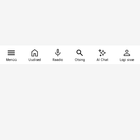
Menüü
Uudised
Raadio
Otsing
AI Chat
Logi sisse
Vana-Lõuna 39/1, 19094 Tallinn
(+372) 667 0111
bestmarketing@best-marketing.ee
Telli
Reklaam
Firmast