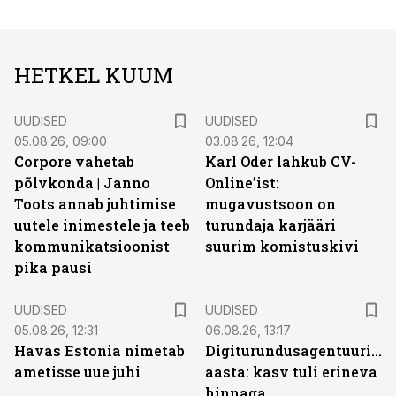
HETKEL KUUM
UUDISED
UUDISED
05.08.26, 09:00
03.08.26, 12:04
Corpore vahetab
Karl Oder lahkub CV-
põlvkonda | Janno
Online’ist:
Toots annab juhtimise
mugavustsoon on
uutele inimestele ja teeb
turundaja karjääri
kommunikatsioonist
suurim komistuskivi
pika pausi
UUDISED
UUDISED
05.08.26, 12:31
06.08.26, 13:17
Havas Estonia nimetab
Digiturundusagentuuride
ametisse uue juhi
aasta: kasv tuli erineva
hinnaga