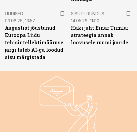
ST
UUDISED
SISUTURUNDUS
03.08.26, 13:57
14.05.26, 11:00
Augustist jõustunud
Häki juht Einar Tiimla:
Euroopa Liidu
strateegia annab
tehisintellektimääruse
loovusele ruumi juurde
järgi tuleb AI-ga loodud
sisu märgistada