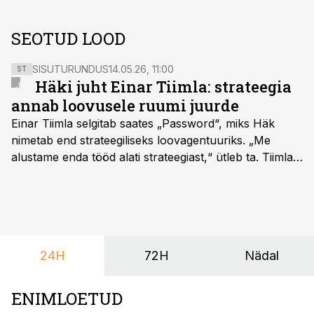
SEOTUD LOOD
SISUTURUNDUS
14.05.26, 11:00
ST
Häki juht Einar Tiimla: strateegia
annab loovusele ruumi juurde
Einar Tiimla selgitab saates „Password“, miks Häk
nimetab end strateegiliseks loovagentuuriks. „Me
alustame enda tööd alati strateegiast,“ ütleb ta. Tiimla
sõnul aitab põhjalik eeltöö vältida olukorda, kus klient
hakkab alles esimeste visuaalide pealt mõtlema, mida
ta tegelikult tahab.
24H
72H
Nädal
ENIMLOETUD