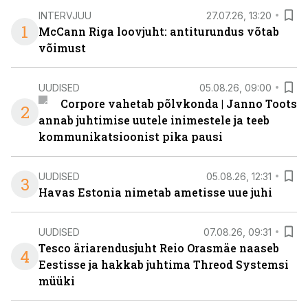
INTERVJUU
27.07.26, 13:20
1
McCann Riga loovjuht: antiturundus võtab
võimust
UUDISED
05.08.26, 09:00
Corpore vahetab põlvkonda | Janno Toots
2
annab juhtimise uutele inimestele ja teeb
kommunikatsioonist pika pausi
UUDISED
05.08.26, 12:31
3
Havas Estonia nimetab ametisse uue juhi
UUDISED
07.08.26, 09:31
Tesco äriarendusjuht Reio Orasmäe naaseb
4
Eestisse ja hakkab juhtima Threod Systemsi
müüki