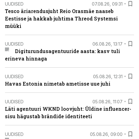
UUDISED
07.08.26, 09:31
Tesco äriarendusjuht Reio Orasmäe naaseb
Eestisse ja hakkab juhtima Threod Systemsi
müüki
UUDISED
06.08.26, 13:17
Digiturundusagentuuride aasta: kasv tuli
erineva hinnaga
UUDISED
05.08.26, 12:31
Havas Estonia nimetab ametisse uue juhi
UUDISED
05.08.26, 11:07
Läti agentuuri WKND loovjuht: Üldine influencer-
sisu hägustab brändide identiteeti
UUDISED
05.08.26, 09:00