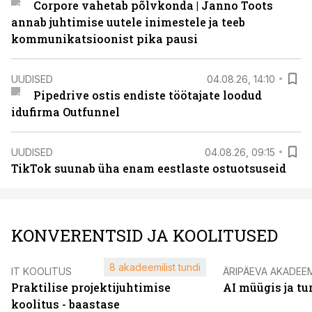
Corpore vahetab põlvkonda | Janno Toots
annab juhtimise uutele inimestele ja teeb
kommunikatsioonist pika pausi
UUDISED
04.08.26, 14:10
Pipedrive ostis endiste töötajate loodud
idufirma Outfunnel
UUDISED
04.08.26, 09:15
TikTok suunab üha enam eestlaste ostuotsuseid
KONVERENTSID JA KOOLITUSED
8 akadeemilist tundi
IT KOOLITUS
ÄRIPÄEVA AKADEE
Praktilise projektijuhtimise
AI müügis ja t
koolitus - baastase