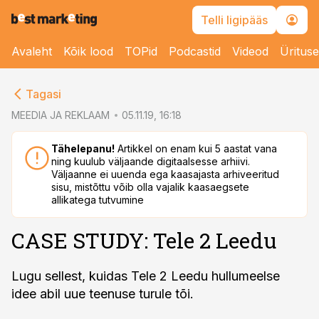
Telli ligipääs
Avaleht
Kõik lood
TOPid
Podcastid
Videod
Üritus
cebook
Tagasi
Twitter)
MEEDIA JA REKLAAM
05.11.19, 16:18
kedIn
Tähelepanu!
Artikkel on enam kui 5 aastat vana
ning kuulub väljaande digitaalsesse arhiivi.
ail
Väljaanne ei uuenda ega kaasajasta arhiveeritud
sisu, mistõttu võib olla vajalik kaasaegsete
k
allikatega tutvumine
CASE STUDY: Tele 2 Leedu
Lugu sellest, kuidas Tele 2 Leedu hullumeelse
idee abil uue teenuse turule tõi.