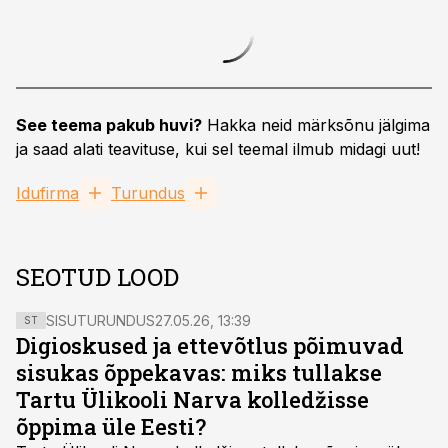
See teema pakub huvi?
Hakka neid märksõnu jälgima
ja saad alati teavituse, kui sel teemal ilmub midagi uut!
Idufirma
Turundus
SEOTUD LOOD
SISUTURUNDUS
27.05.26, 13:39
ST
Digioskused ja ettevõtlus põimuvad
sisukas õppekavas: miks tullakse
Tartu Ülikooli Narva kolledžisse
õppima üle Eesti?