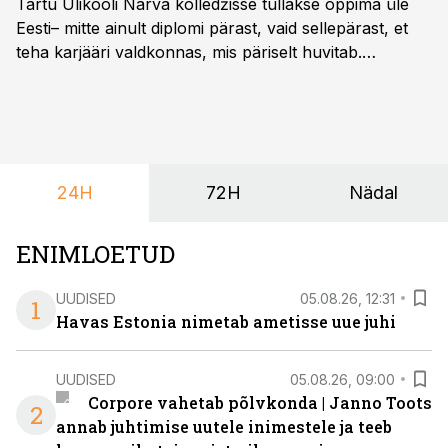
Tartu Ülikooli Narva kolledžisse tullakse õppima üle
Eesti– mitte ainult diplomi pärast, vaid sellepärast, et
teha karjääri valdkonnas, mis päriselt huvitab.
Õppekava “Ettevõtlus ja digilahendused” ühendab
ettevõtluse, tehnoloogia ja praktilised oskused viisil,
mis kõnetab nii ettevõtjaid, värskeid koolilõpetajaid kui
ka neid, kes soovivad teha karjääripööret.
24H
72H
Nädal
ENIMLOETUD
UUDISED
05.08.26, 12:31
1
Havas Estonia nimetab ametisse uue juhi
UUDISED
05.08.26, 09:00
Corpore vahetab põlvkonda | Janno Toots
2
annab juhtimise uutele inimestele ja teeb