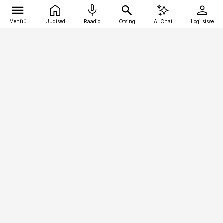
Menüü
Uudised
Raadio
Otsing
AI Chat
Logi sisse
Vana-Lõuna 39/1, 19094 Tallinn
(+372) 667 0111
bestmarketing@best-marketing.ee
Telli
Reklaam
Firmast
Sisu kasutamisõigused
Ajakirjaniku
eetikakoodeks
Üldtingimused
Privaatsustingimused
Küpsiste poliitika
KKK
Eesti Meediaettevõtete
Eelistuste haldamine
Liit