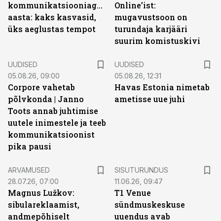
kommunikatsiooniagentuuride
Online’ist:
aasta: kaks kasvasid,
mugavustsoon on
üks aeglustas tempot
turundaja karjääri
suurim komistuskivi
UUDISED
UUDISED
05.08.26, 09:00
05.08.26, 12:31
Corpore vahetab
Havas Estonia nimetab
põlvkonda | Janno
ametisse uue juhi
Toots annab juhtimise
uutele inimestele ja teeb
kommunikatsioonist
pika pausi
ST
ARVAMUSED
SISUTURUNDUS
28.07.26, 07:00
11.06.26, 09:47
Magnus Lužkov:
T1 Venue
sibulareklaamist,
sündmuskeskuse
andmepõhiselt
uuendus avab