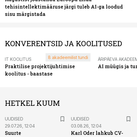
tehisintellektimääruse järgi tuleb AI-ga loodud
sisu märgistada
KONVERENTSID JA KOOLITUSED
8 akadeemilist tundi
IT KOOLITUS
ÄRIPÄEVA AKADEE
Praktilise projektijuhtimise
AI müügis ja t
koolitus - baastase
HETKEL KUUM
UUDISED
UUDISED
29.07.26, 12:04
03.08.26, 12:04
Suurte
Karl Oder lahkub CV-