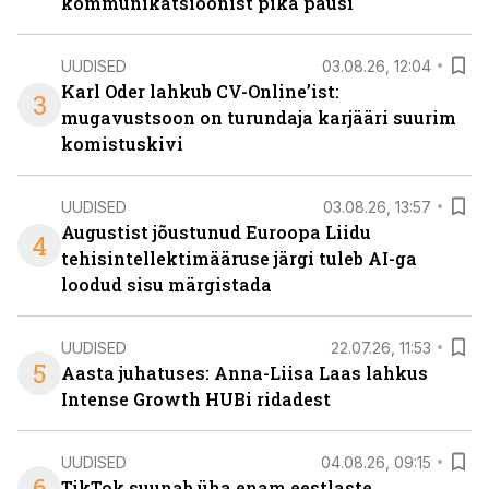
kommunikatsioonist pika pausi
UUDISED
03.08.26, 12:04
Karl Oder lahkub CV-Online’ist:
3
mugavustsoon on turundaja karjääri suurim
komistuskivi
UUDISED
03.08.26, 13:57
Augustist jõustunud Euroopa Liidu
4
tehisintellektimääruse järgi tuleb AI-ga
loodud sisu märgistada
UUDISED
22.07.26, 11:53
5
Aasta juhatuses: Anna-Liisa Laas lahkus
Intense Growth HUBi ridadest
UUDISED
04.08.26, 09:15
6
TikTok suunab üha enam eestlaste