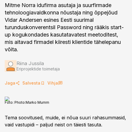
Mitme Norra idufirma asutaja ja suurfirmade
tehnoloogiavaldkonna nõustaja ning õppejõud
Vidar Andersen esines Eesti suurimal
turunduskonverentsil Password ning rääkis start-
up kogukondades kasutatavatest meetoditest,
mis aitavad firmadel kiiresti klientide tähelepanu
võita.
Riina Jussila
Eriprojektide toimetaja
Jaga
Salvesta
Vihja
Foto:
Photo:Marko Mumm
Tema soovitused, muide, ei nõua suuri rahasummasid,
vaid vastupidi – paljud neist on täiesti tasuta.