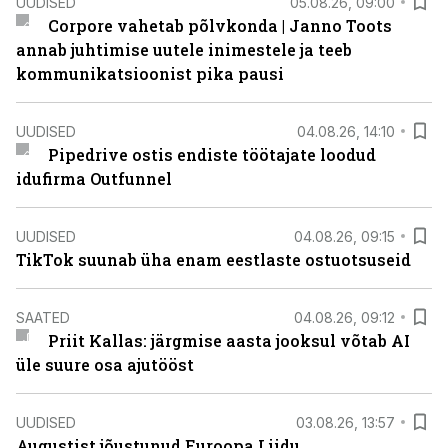
UUDISED
05.08.26, 09:00
Corpore vahetab põlvkonda | Janno Toots
annab juhtimise uutele inimestele ja teeb
kommunikatsioonist pika pausi
UUDISED
04.08.26, 14:10
Pipedrive ostis endiste töötajate loodud
idufirma Outfunnel
UUDISED
04.08.26, 09:15
TikTok suunab üha enam eestlaste ostuotsuseid
SAATED
04.08.26, 09:12
Priit Kallas: järgmise aasta jooksul võtab AI
üle suure osa ajutööst
UUDISED
03.08.26, 13:57
Augustist jõustunud Euroopa Liidu