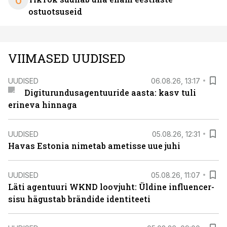
ostuotsuseid
VIIMASED UUDISED
UUDISED
06.08.26, 13:17
Digiturundusagentuuride aasta: kasv tuli
erineva hinnaga
UUDISED
05.08.26, 12:31
Havas Estonia nimetab ametisse uue juhi
UUDISED
05.08.26, 11:07
Läti agentuuri WKND loovjuht: Üldine influencer-
sisu hägustab brändide identiteeti