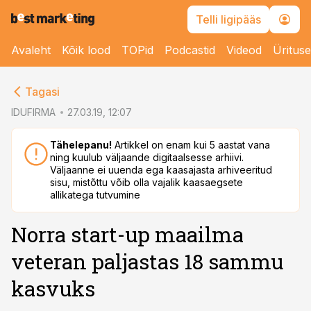
Telli ligipääs
Avaleht
Kõik lood
TOPid
Podcastid
Videod
Üritus
cebook
Tagasi
Twitter)
IDUFIRMA
27.03.19, 12:07
kedIn
Tähelepanu!
Artikkel on enam kui 5 aastat vana
ning kuulub väljaande digitaalsesse arhiivi.
ail
Väljaanne ei uuenda ega kaasajasta arhiveeritud
sisu, mistõttu võib olla vajalik kaasaegsete
k
allikatega tutvumine
Norra start-up maailma
veteran paljastas 18 sammu
kasvuks