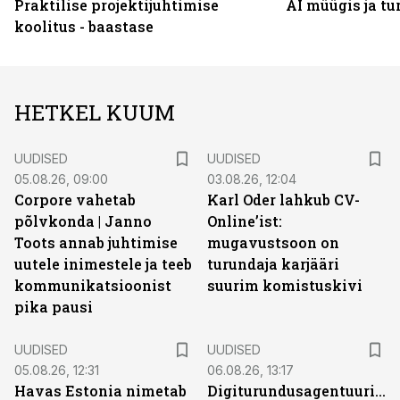
Praktilise projektijuhtimise
AI müügis ja t
koolitus - baastase
HETKEL KUUM
UUDISED
UUDISED
05.08.26, 09:00
03.08.26, 12:04
Corpore vahetab
Karl Oder lahkub CV-
põlvkonda | Janno
Online’ist:
Toots annab juhtimise
mugavustsoon on
uutele inimestele ja teeb
turundaja karjääri
kommunikatsioonist
suurim komistuskivi
pika pausi
UUDISED
UUDISED
05.08.26, 12:31
06.08.26, 13:17
Havas Estonia nimetab
Digiturundusagentuuride