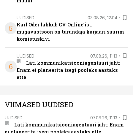
müüki
UUDISED
03.08.26, 12:04
Karl Oder lahkub CV-Online’ist:
5
mugavustsoon on turundaja karjääri suurim
komistuskivi
UUDISED
07.08.26, 11:13
Läti kommunikatsiooniagentuuri juht:
6
Enam ei planeerita isegi pooleks aastaks
ette
VIIMASED UUDISED
UUDISED
07.08.26, 11:13
Läti kommunikatsiooniagentuuri juht: Enam
ei planeerita isegi pooleks aastaks ette