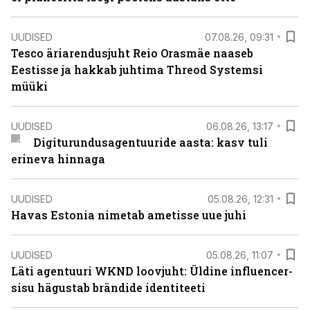
UUDISED
07.08.26, 09:31
Tesco äriarendusjuht Reio Orasmäe naaseb
Eestisse ja hakkab juhtima Threod Systemsi
müüki
UUDISED
06.08.26, 13:17
Digiturundusagentuuride aasta: kasv tuli
erineva hinnaga
UUDISED
05.08.26, 12:31
Havas Estonia nimetab ametisse uue juhi
UUDISED
05.08.26, 11:07
Läti agentuuri WKND loovjuht: Üldine influencer-
sisu hägustab brändide identiteeti