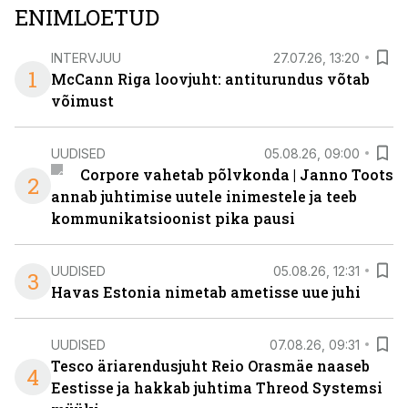
ENIMLOETUD
INTERVJUU
27.07.26, 13:20
1
McCann Riga loovjuht: antiturundus võtab
võimust
UUDISED
05.08.26, 09:00
Corpore vahetab põlvkonda | Janno Toots
2
annab juhtimise uutele inimestele ja teeb
kommunikatsioonist pika pausi
UUDISED
05.08.26, 12:31
3
Havas Estonia nimetab ametisse uue juhi
UUDISED
07.08.26, 09:31
Tesco äriarendusjuht Reio Orasmäe naaseb
4
Eestisse ja hakkab juhtima Threod Systemsi