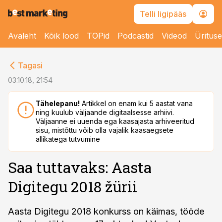
Telli ligipääs
Avaleht
Kõik lood
TOPid
Podcastid
Videod
Üritus
cebook
Tagasi
Twitter)
03.10.18, 21:54
kedIn
Tähelepanu!
Artikkel on enam kui 5 aastat vana
ning kuulub väljaande digitaalsesse arhiivi.
ail
Väljaanne ei uuenda ega kaasajasta arhiveeritud
sisu, mistõttu võib olla vajalik kaasaegsete
k
allikatega tutvumine
Saa tuttavaks: Aasta
Digitegu 2018 žürii
Aasta Digitegu 2018 konkurss on käimas, tööde