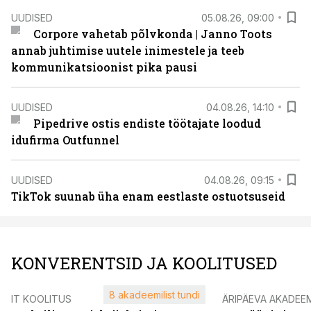
UUDISED
05.08.26, 09:00
Corpore vahetab põlvkonda | Janno Toots
annab juhtimise uutele inimestele ja teeb
kommunikatsioonist pika pausi
UUDISED
04.08.26, 14:10
Pipedrive ostis endiste töötajate loodud
idufirma Outfunnel
UUDISED
04.08.26, 09:15
TikTok suunab üha enam eestlaste ostuotsuseid
KONVERENTSID JA KOOLITUSED
8 akadeemilist tundi
IT KOOLITUS
ÄRIPÄEVA AKADEE