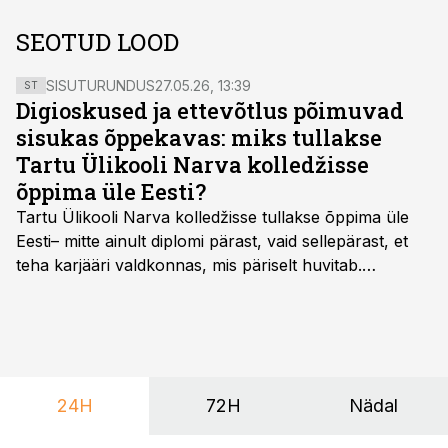
SEOTUD LOOD
SISUTURUNDUS
27.05.26, 13:39
ST
Digioskused ja ettevõtlus põimuvad
sisukas õppekavas: miks tullakse
Tartu Ülikooli Narva kolledžisse
õppima üle Eesti?
Tartu Ülikooli Narva kolledžisse tullakse õppima üle
Eesti– mitte ainult diplomi pärast, vaid sellepärast, et
teha karjääri valdkonnas, mis päriselt huvitab.
Õppekava “Ettevõtlus ja digilahendused” ühendab
ettevõtluse, tehnoloogia ja praktilised oskused viisil,
mis kõnetab nii ettevõtjaid, värskeid koolilõpetajaid kui
ka neid, kes soovivad teha karjääripööret.
24H
72H
Nädal