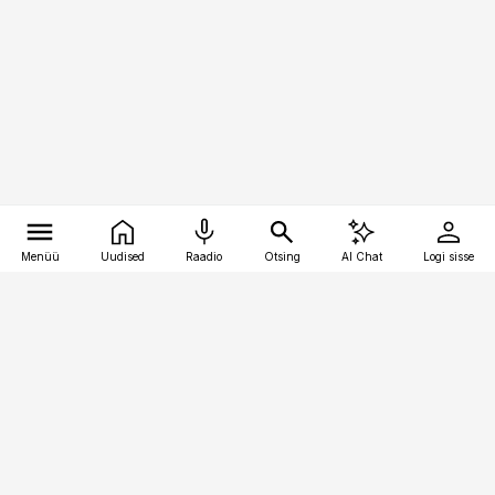
Menüü
Uudised
Raadio
Otsing
AI Chat
Logi sisse
Vana-Lõuna 39/1, 19094 Tallinn
(+372) 667 0111
bestmarketing@best-marketing.ee
Telli
Reklaam