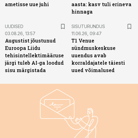
ametisse uue juhi
aasta: kasv tuli erineva
hinnaga
ST
UUDISED
SISUTURUNDUS
03.08.26, 13:57
11.06.26, 09:47
Augustist jõustunud
T1 Venue
Euroopa Liidu
sündmuskeskuse
tehisintellektimääruse
uuendus avab
järgi tuleb AI-ga loodud
korraldajatele täiesti
sisu märgistada
uued võimalused