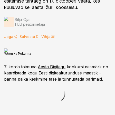
esitamise tähtaeg on 17. oktoober! Vaata, kes
kuuluvad sel aastal žürii koosseisu.
Silja Oja
TULI peatoimetaja
Jaga
Salvesta
Vihja
Veronika Pekurina
7. korda toimuva
Aasta Digitegu
konkursi eesmärk on
kaardistada kogu Eesti digitaalturunduse maastik –
panna paika keskmine tase ja tunnustada parimaid.