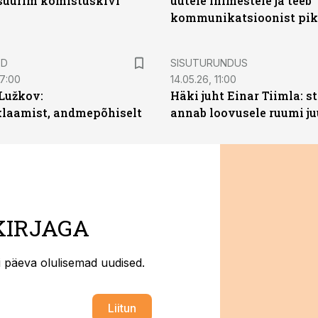
 suurim komistuskivi
uutele inimestele ja teeb
kommunikatsioonist pik
ST
ED
SISUTURUNDUS
07:00
14.05.26, 11:00
Lužkov:
Häki juht Einar Tiimla: s
klaamist, andmepõhiselt
annab loovusele ruumi ju
KIRJAGA
ti päeva olulisemad uudised.
Liitun