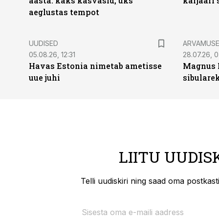
aasta: kaks kasvasid, üks
karjääri
aeglustas tempot
UUDISED
ARVAMUS
05.08.26, 12:31
28.07.26, 
Havas Estonia nimetab ametisse
Magnus 
uue juhi
sibulare
LIITU UUDIS
Telli uudiskiri ning saad oma postkas