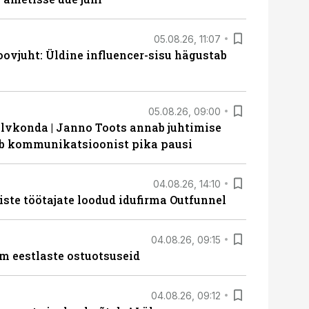
05.08.26, 11:07
ovjuht: Üldine influencer-sisu hägustab
05.08.26, 09:00
lvkonda | Janno Toots annab juhtimise
eeb kommunikatsioonist pika pausi
04.08.26, 14:10
iste töötajate loodud idufirma Outfunnel
04.08.26, 09:15
m eestlaste ostuotsuseid
04.08.26, 09:12