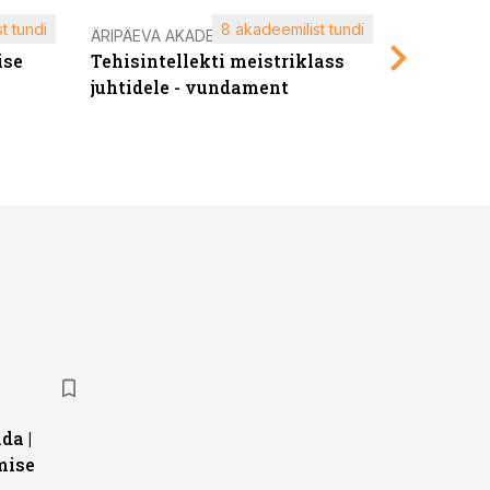
t tundi
8 akadeemilist tundi
ÄRIPÄEVA AKADEEMIA
ÄRIPÄEVA 
ise
Tehisintellekti meistriklass
Edukate f
juhtidele - vundament
kliendiü
da |
mise