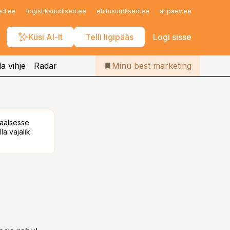
Iseteenindus
ed.ee
logistikauudised.ee
ehitusuudised.ee
aripaev.ee
finantsu
Telli Bestmarketing
Küsi AI-lt
Telli ligipääs
Logi sisse
a vihje
Radar
Minu best marketing
taalsesse
la vajalik