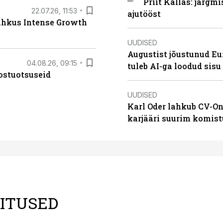
Priit Kallas: järgm
22.07.26, 11:53
ajutööst
lahkus Intense Growth
UUDISED
Augustist jõustunud Eu
04.08.26, 09:15
tuleb AI-ga loodud sis
ostuotsuseid
UUDISED
Karl Oder lahkub CV-On
karjääri suurim komist
LITUSED