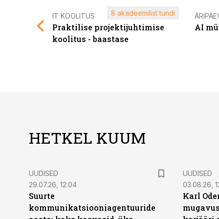
8 akadeemilist tundi
IT KOOLITUS
ÄRIPÄE
Praktilise projektijuhtimise
AI mü
koolitus - baastase
HETKEL KUUM
UUDISED
UUDISED
29.07.26, 12:04
03.08.26, 1
Suurte
Karl Oder
kommunikatsiooniagentuuride
mugavust