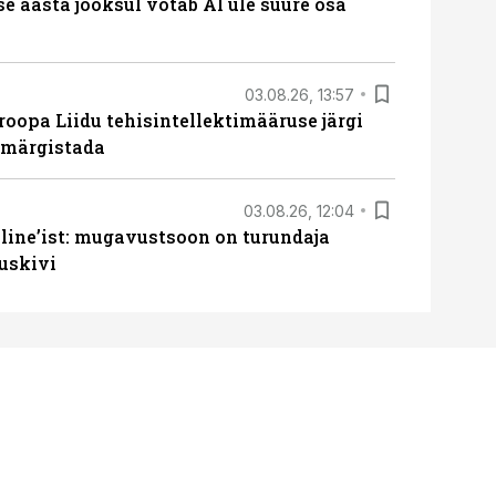
ise aasta jooksul võtab AI üle suure osa
03.08.26, 13:57
roopa Liidu tehisintellektimääruse järgi
u märgistada
03.08.26, 12:04
line’ist: mugavustsoon on turundaja
uskivi