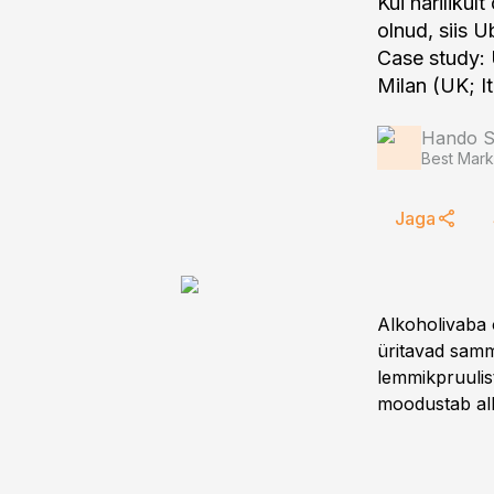
Kui harilikul
olnud, siis U
Case study:
Milan (UK; It
Hando Si
Best Mark
Jaga
Alkoholivaba 
üritavad samm
lemmikpruulis
moodustab al