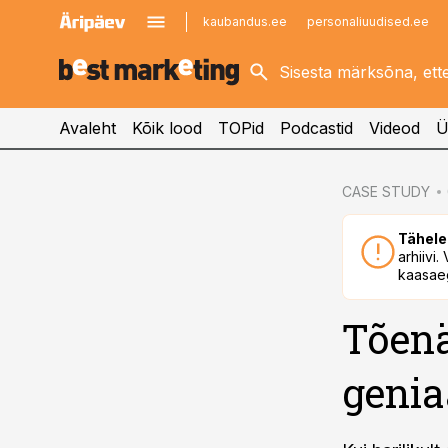
kaubandus.ee
personaliuudised.ee
kinnisvarauudised.ee
imelineajalugu.ee
logistikauudised.ee
imelineteadus.ee
Avaleht
Kõik lood
TOPid
Podcastid
Videod
Ü
cebook
CASE STUDY
Twitter)
Tähele
kedIn
arhiivi
kaasaeg
ail
Tõenä
k
genia