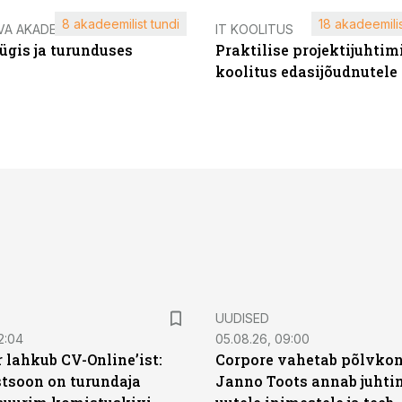
8 akadeemilist tundi
18 akadeemilis
VA AKADEEMIA
IT KOOLITUS
ügis ja turunduses
Praktilise projektijuhtim
koolitus edasijõudnutele
UUDISED
2:04
05.08.26, 09:00
 lahkub CV-Online’ist:
Corpore vahetab põlvkon
soon on turundaja
Janno Toots annab juhti