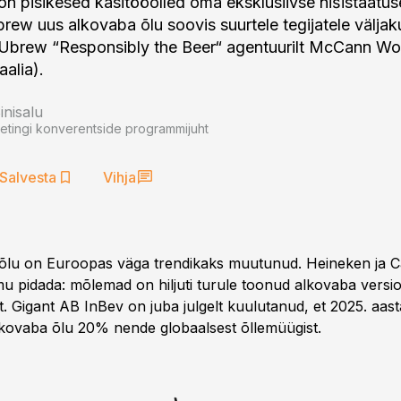
t on pisikesed käsitööõlled oma eksklusiivse nišistaatu
brew uus alkovaba õlu soovis suurtele tegijatele väljak
 Ubrew “Responsibly the Beer“ agentuurilt McCann Wo
aalia).
nisalu
etingi konverentside programmijuht
Salvesta
Vihja
õlu on Euroopas väga trendikaks muutunud. Heineken ja C
u pidada: mõlemad on hiljuti turule toonud alkovaba versioo
t. Gigant AB InBev on juba julgelt kuulutanud, et 2025. aas
kovaba õlu 20% nende globaalsest õllemüügist.