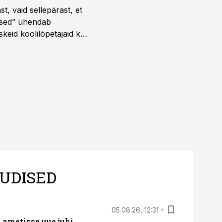
t, vaid sellepärast, et
dused” ühendab
skeid koolilõpetajaid kui
UDISED
05.08.26, 12:31
ametisse uue juhi