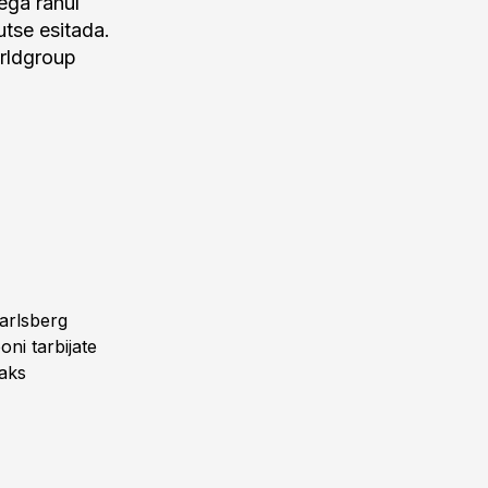
sega rahul
utse esitada.
rldgroup
arlsberg
ni tarbijate
taks