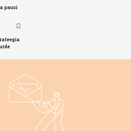
a pausi
trateegia
urde