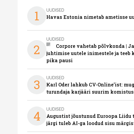
UUDISED
1
Havas Estonia nimetab ametisse uu
UUDISED
2
Corpore vahetab põlvkonda | J
juhtimise uutele inimestele ja tee
pika pausi
UUDISED
3
Karl Oder lahkub CV-Online’ist: m
turundaja karjääri suurim komistus
UUDISED
4
Augustist jõustunud Euroopa Liidu 
järgi tuleb AI-ga loodud sisu märgi