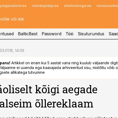
palgauudised.ee
raamatupidaja.ee
aritehnoloogia.ee
toostusuudis
Infopank
Radar
ritused
BalticBest
Password
Töö
Sisuturundus
Saad
03.01.18, 14:09
panu!
Artikkel on enam kui 5 aastat vana ning kuulub väljaande digi
. Väljaanne ei uuenda ega kaasajasta arhiveeritud sisu, mistõttu võib ol
sete allikatega tutvumine
oliselt kõigi aegade
alseim õllereklaam