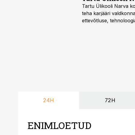
Tartu Ülikooli Narva kol
teha karjääri valdkonn
ettevõtluse, tehnoloogia
ka neid, kes soovivad t
24H
72H
ENIMLOETUD