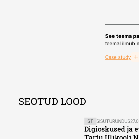
See teema pa
teemal ilmub m
Case study
SEOTUD LOOD
ST
SISUTURUNDUS
27.0
Digioskused ja 
Tartu Ülikooli N