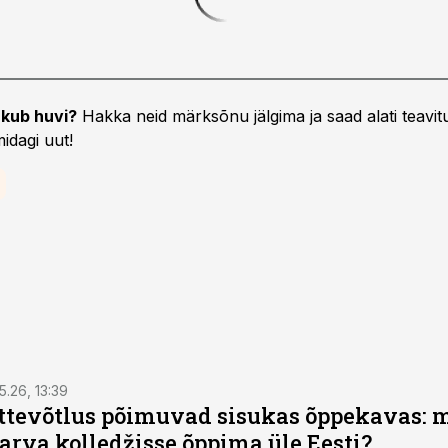
kub huvi?
Hakka neid märksõnu jälgima ja saad alati teavitu
idagi uut!
5.26, 13:39
ettevõtlus põimuvad sisukas õppekavas: m
arva kolledžisse õppima üle Eesti?