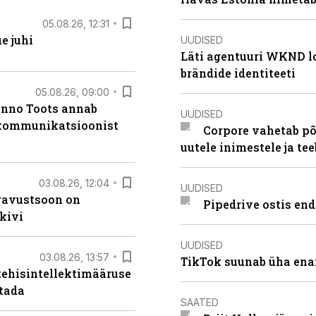
05.08.26, 12:31
e juhi
UUDISED
Läti agentuuri WKND lo
brändide identiteeti
05.08.26, 09:00
anno Toots annab
UUDISED
b kommunikatsioonist
Corpore vahetab põ
uutele inimestele ja t
03.08.26, 12:04
UUDISED
ugavustsoon on
Pipedrive ostis end
kivi
UUDISED
03.08.26, 13:57
TikTok suunab üha ena
tehisintellektimääruse
stada
SAATED