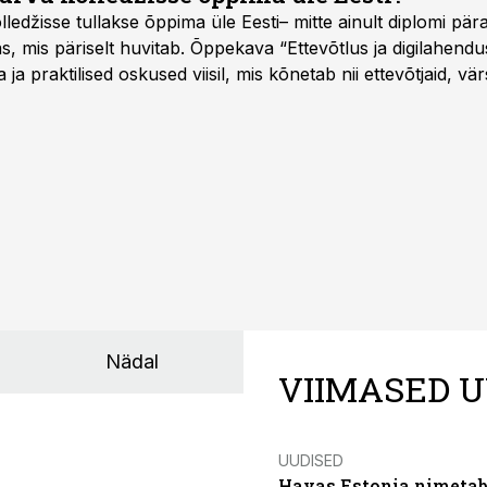
ledžisse tullakse õppima üle Eesti– mitte ainult diplomi päras
as, mis päriselt huvitab. Õppekava “Ettevõtlus ja digilahen
 ja praktilised oskused viisil, mis kõnetab nii ettevõtjaid, vär
eha karjääripööret.
Nädal
VIIMASED U
UUDISED
Havas Estonia nimetab 