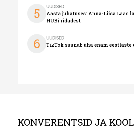
UUDISED
5
Aasta juhatuses: Anna-Liisa Laas 
HUBi ridadest
UUDISED
6
TikTok suunab üha enam eestlaste 
KONVERENTSID JA KOO