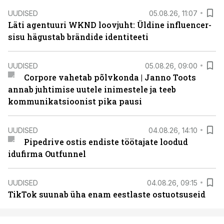
UUDISED
05.08.26, 11:07
Läti agentuuri WKND loovjuht: Üldine influencer-
sisu hägustab brändide identiteeti
UUDISED
05.08.26, 09:00
Corpore vahetab põlvkonda | Janno Toots
annab juhtimise uutele inimestele ja teeb
kommunikatsioonist pika pausi
UUDISED
04.08.26, 14:10
Pipedrive ostis endiste töötajate loodud
idufirma Outfunnel
UUDISED
04.08.26, 09:15
TikTok suunab üha enam eestlaste ostuotsuseid