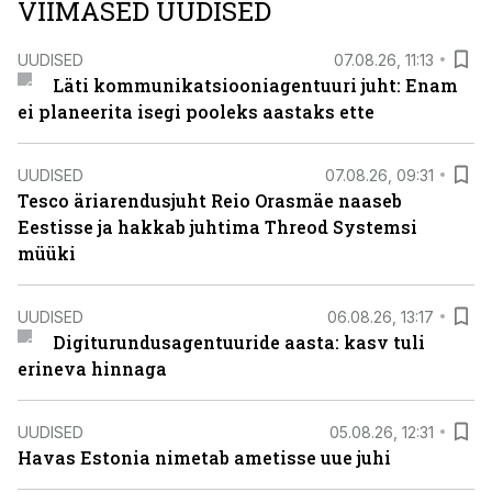
VIIMASED UUDISED
UUDISED
07.08.26, 11:13
Läti kommunikatsiooniagentuuri juht: Enam
ei planeerita isegi pooleks aastaks ette
UUDISED
07.08.26, 09:31
Tesco äriarendusjuht Reio Orasmäe naaseb
Eestisse ja hakkab juhtima Threod Systemsi
müüki
UUDISED
06.08.26, 13:17
Digiturundusagentuuride aasta: kasv tuli
erineva hinnaga
UUDISED
05.08.26, 12:31
Havas Estonia nimetab ametisse uue juhi