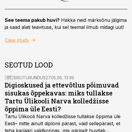
See teema pakub huvi?
Hakka neid märksõnu jälgima
ja saad alati teavituse, kui sel teemal ilmub midagi uut!
Case study
SEOTUD LOOD
SISUTURUNDUS
27.05.26, 13:39
ST
Digioskused ja ettevõtlus põimuvad
sisukas õppekavas: miks tullakse
Tartu Ülikooli Narva kolledžisse
õppima üle Eesti?
Tartu Ülikooli Narva kolledžisse tullakse õppima üle
Eesti– mitte ainult diplomi pärast, vaid sellepärast, et
teha karjääri valdkonnas, mis päriselt huvitab.