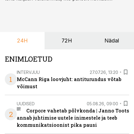
Õppekava “Ettevõtlus ja digilahendused” ühendab
ettevõtluse, tehnoloogia ja praktilised oskused viisil,
mis kõnetab nii ettevõtjaid, värskeid koolilõpetajaid kui
ka neid, kes soovivad teha karjääripööret.
24H
72H
Nädal
ENIMLOETUD
INTERVJUU
27.07.26, 13:20
1
McCann Riga loovjuht: antiturundus võtab
võimust
UUDISED
05.08.26, 09:00
Corpore vahetab põlvkonda | Janno Toots
2
annab juhtimise uutele inimestele ja teeb
kommunikatsioonist pika pausi