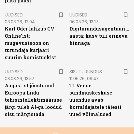
pika pausi
UUDISED
UUDISED
03.08.26, 12:04
06.08.26, 13:17
Karl Oder lahkub CV-
Digiturundusagentuuride
Online’ist:
aasta: kasv tuli erineva
mugavustsoon on
hinnaga
turundaja karjääri
suurim komistuskivi
ST
UUDISED
SISUTURUNDUS
03.08.26, 13:57
11.06.26, 09:47
Augustist jõustunud
T1 Venue
Euroopa Liidu
sündmuskeskuse
tehisintellektimääruse
uuendus avab
järgi tuleb AI-ga loodud
korraldajatele täiesti
sisu märgistada
uued võimalused