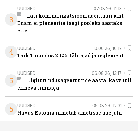
UUDISED
07.08.26, 11:13
Läti kommunikatsiooniagentuuri juht:
3
Enam ei planeerita isegi pooleks aastaks
ette
UUDISED
10.06.26, 10:12
4
Tark Turundus 2026: tähtajad ja reglement
UUDISED
06.08.26, 13:17
5
Digiturundusagentuuride aasta: kasv tuli
erineva hinnaga
UUDISED
05.08.26, 12:31
6
Havas Estonia nimetab ametisse uue juhi