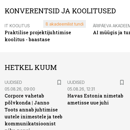
KONVERENTSID JA KOOLITUSED
8 akadeemilist tundi
IT KOOLITUS
ÄRIPÄEVA AKADEE
Praktilise projektijuhtimise
AI müügis ja t
koolitus - baastase
HETKEL KUUM
UUDISED
UUDISED
05.08.26, 09:00
05.08.26, 12:31
Corpore vahetab
Havas Estonia nimetab
põlvkonda | Janno
ametisse uue juhi
Toots annab juhtimise
uutele inimestele ja teeb
kommunikatsioonist