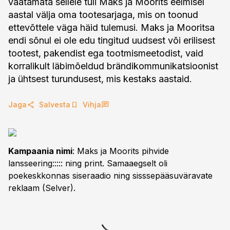
vaatamata sellele tuli Maks ja Moorits eelmisel
aastal välja oma tootesarjaga, mis on toonud
ettevõttele väga häid tulemusi. Maks ja Mooritsa
endi sõnul ei ole edu tingitud uudsest või erilisest
tootest, pakendist ega tootmismeetodist, vaid
korralikult läbimõeldud brändikommunikatsioonist
ja ühtsest turundusest, mis kestaks aastaid.
Jaga
Salvesta
Vihja
Kampaania nimi
: Maks ja Moorits pihvide
lansseering::::: ning print. Samaaegselt oli
poekeskkonnas siseraadio ning sisssepääsuväravate
reklaam (Selver).