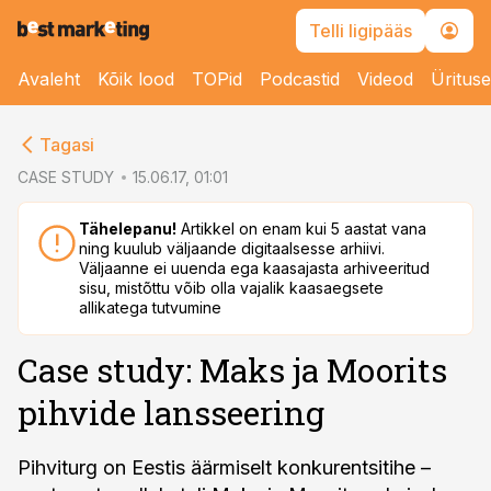
Telli ligipääs
Avaleht
Kõik lood
TOPid
Podcastid
Videod
Üritus
cebook
Tagasi
Twitter)
CASE STUDY
15.06.17, 01:01
kedIn
Tähelepanu!
Artikkel on enam kui 5 aastat vana
ning kuulub väljaande digitaalsesse arhiivi.
ail
Väljaanne ei uuenda ega kaasajasta arhiveeritud
sisu, mistõttu võib olla vajalik kaasaegsete
k
allikatega tutvumine
Case study: Maks ja Moorits
pihvide lansseering
Pihviturg on Eestis äärmiselt konkurentsitihe –