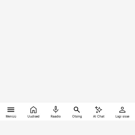
Menüü
Uudised
Raadio
Otsing
AI Chat
Logi sisse