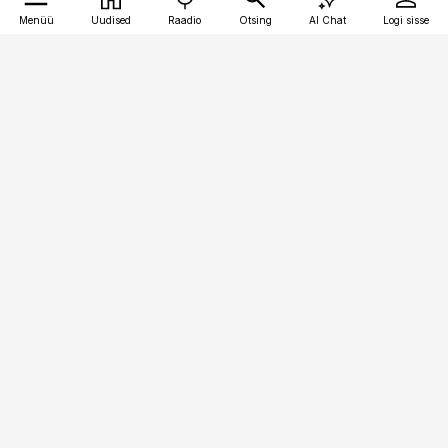
Menüü
Uudised
Raadio
Otsing
AI Chat
Logi sisse
Vana-Lõuna 39/1, 19094 Tallinn
(+372) 667 0111
bestmarketing@best-marketing.ee
Telli
Reklaam
Firmast
Sisu kasutamisõigused
Ajakirjaniku
eetikakoodeks
Üldtingimused
Privaatsustingimused
Küpsiste poliitika
KKK
Eesti Meediaettevõtete
Eelistuste haldamine
Liit