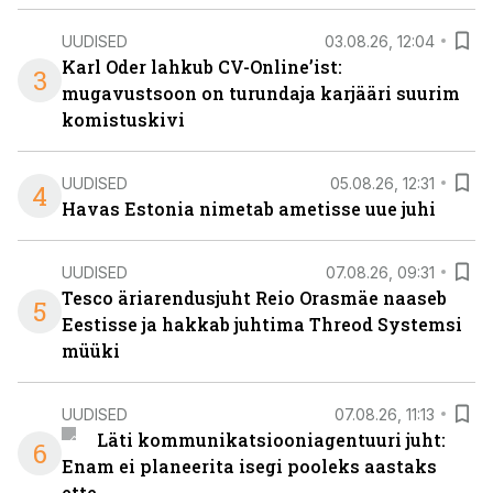
UUDISED
03.08.26, 12:04
Karl Oder lahkub CV-Online’ist:
3
mugavustsoon on turundaja karjääri suurim
komistuskivi
UUDISED
05.08.26, 12:31
4
Havas Estonia nimetab ametisse uue juhi
UUDISED
07.08.26, 09:31
Tesco äriarendusjuht Reio Orasmäe naaseb
5
Eestisse ja hakkab juhtima Threod Systemsi
müüki
UUDISED
07.08.26, 11:13
Läti kommunikatsiooniagentuuri juht:
6
Enam ei planeerita isegi pooleks aastaks
ette