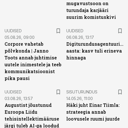
mugavustsoon on
turundaja karjääri
suurim komistuskivi
UUDISED
UUDISED
05.08.26, 09:00
06.08.26, 13:17
Corpore vahetab
Digiturundusagentuuride
põlvkonda | Janno
aasta: kasv tuli erineva
Toots annab juhtimise
hinnaga
uutele inimestele ja teeb
kommunikatsioonist
pika pausi
ST
UUDISED
SISUTURUNDUS
03.08.26, 13:57
14.05.26, 11:00
Augustist jõustunud
Häki juht Einar Tiimla:
Euroopa Liidu
strateegia annab
tehisintellektimääruse
loovusele ruumi juurde
järgi tuleb AI-ga loodud