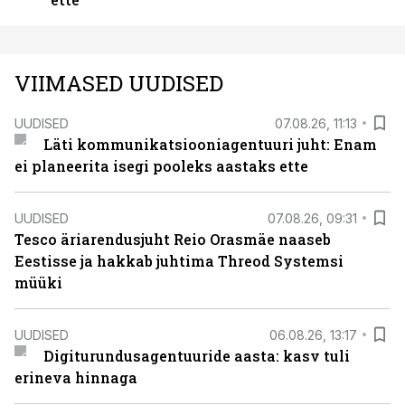
VIIMASED UUDISED
UUDISED
07.08.26, 11:13
Läti kommunikatsiooniagentuuri juht: Enam
ei planeerita isegi pooleks aastaks ette
UUDISED
07.08.26, 09:31
Tesco äriarendusjuht Reio Orasmäe naaseb
Eestisse ja hakkab juhtima Threod Systemsi
müüki
UUDISED
06.08.26, 13:17
Digiturundusagentuuride aasta: kasv tuli
erineva hinnaga