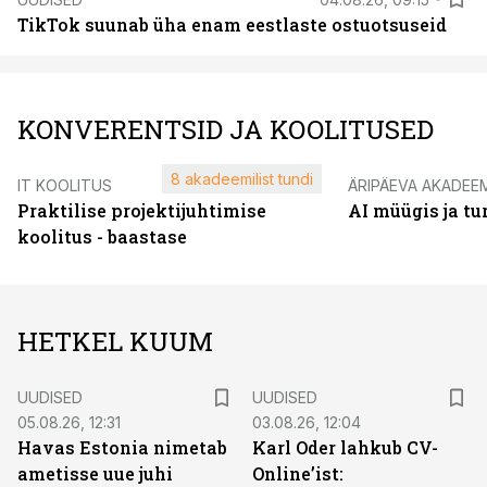
TikTok suunab üha enam eestlaste ostuotsuseid
KONVERENTSID JA KOOLITUSED
8 akadeemilist tundi
IT KOOLITUS
ÄRIPÄEVA AKADEE
Praktilise projektijuhtimise
AI müügis ja t
koolitus - baastase
HETKEL KUUM
UUDISED
UUDISED
05.08.26, 12:31
03.08.26, 12:04
Havas Estonia nimetab
Karl Oder lahkub CV-
ametisse uue juhi
Online’ist: