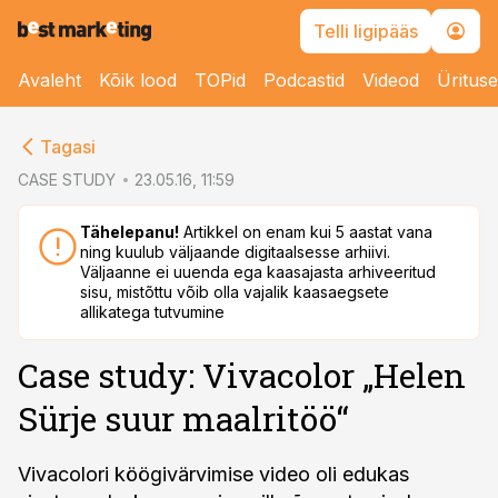
Telli ligipääs
Avaleht
Kõik lood
TOPid
Podcastid
Videod
Üritus
cebook
Tagasi
Twitter)
CASE STUDY
23.05.16, 11:59
kedIn
Tähelepanu!
Artikkel on enam kui 5 aastat vana
ning kuulub väljaande digitaalsesse arhiivi.
ail
Väljaanne ei uuenda ega kaasajasta arhiveeritud
sisu, mistõttu võib olla vajalik kaasaegsete
k
allikatega tutvumine
Case study: Vivacolor „Helen
Sürje suur maalritöö“
Vivacolori köögivärvimise video oli edukas