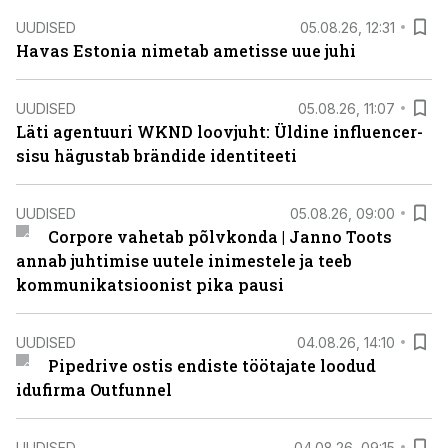
UUDISED
05.08.26, 12:31
Havas Estonia nimetab ametisse uue juhi
UUDISED
05.08.26, 11:07
Läti agentuuri WKND loovjuht: Üldine influencer-
sisu hägustab brändide identiteeti
UUDISED
05.08.26, 09:00
Corpore vahetab põlvkonda | Janno Toots
annab juhtimise uutele inimestele ja teeb
kommunikatsioonist pika pausi
UUDISED
04.08.26, 14:10
Pipedrive ostis endiste töötajate loodud
idufirma Outfunnel
UUDISED
04.08.26, 09:15