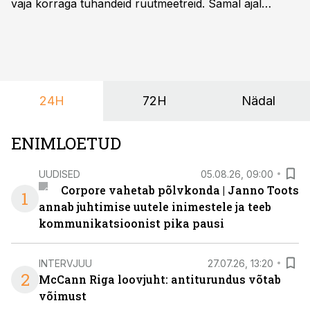
vaja korraga tuhandeid ruutmeetreid. Samal ajal
soovivad ettevõtted ja korraldajad üha enam
paindlikkust – võimalust ühendada konverents, gala,
töötoad, meelelahutus ja võrgustumine tervikuks, ilma
et peaks kasutama mitut erinevat asukohta. T1
keskuses tegutsev sündmuskeskus T1 Venue on just
24H
72H
Nädal
nendele vajadustele vastanud uuendusega, mis pakub
senisest oluliselt rohkem lahendusi.
ENIMLOETUD
UUDISED
05.08.26, 09:00
Corpore vahetab põlvkonda | Janno Toots
1
annab juhtimise uutele inimestele ja teeb
kommunikatsioonist pika pausi
INTERVJUU
27.07.26, 13:20
2
McCann Riga loovjuht: antiturundus võtab
võimust