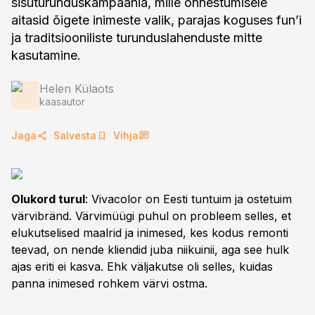
sisuturunduskampaania, mille õnnestumisele
aitasid õigete inimeste valik, parajas koguses fun’i
ja traditsiooniliste turunduslahenduste mitte
Helen Külaots
kaasautor
Jaga
Salvesta
Vihja
Olukord turul
: Vivacolor on Eesti tuntuim ja ostetuim
värvibränd. Värvimüügi puhul on probleem selles, et
elukutselised maalrid ja inimesed, kes kodus remonti
teevad, on nende kliendid juba niikuinii, aga see hulk
ajas eriti ei kasva. Ehk väljakutse oli selles, kuidas
panna inimesed rohkem värvi ostma.