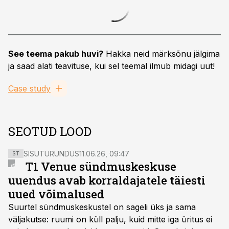
See teema pakub huvi?
Hakka neid märksõnu jälgima
ja saad alati teavituse, kui sel teemal ilmub midagi uut!
Case study
SEOTUD LOOD
SISUTURUNDUS
11.06.26, 09:47
ST
T1 Venue sündmuskeskuse
uuendus avab korraldajatele täiesti
uued võimalused
Suurtel sündmuskeskustel on sageli üks ja sama
väljakutse: ruumi on küll palju, kuid mitte iga üritus ei