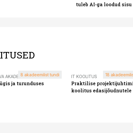
tuleb AI-ga loodud sis
LITUSED
8 akadeemilist tundi
18 akadeemilis
VA AKADEEMIA
IT KOOLITUS
ügis ja turunduses
Praktilise projektijuhtim
koolitus edasijõudnutele