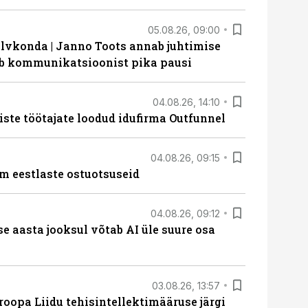
05.08.26, 09:00
lvkonda | Janno Toots annab juhtimise
eeb kommunikatsioonist pika pausi
04.08.26, 14:10
iste töötajate loodud idufirma Outfunnel
04.08.26, 09:15
m eestlaste ostuotsuseid
04.08.26, 09:12
ise aasta jooksul võtab AI üle suure osa
03.08.26, 13:57
roopa Liidu tehisintellektimääruse järgi