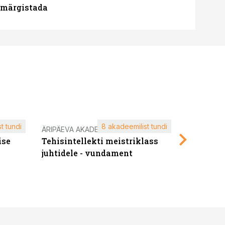
u märgistada
t tundi
8 akadeemilist tundi
ÄRIPÄEVA AKADEEMIA
ÄRIPÄEVA 
ise
Tehisintellekti meistriklass
Edukate f
juhtidele - vundament
kliendiü