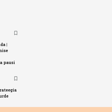
da |
mise
a pausi
trateegia
urde