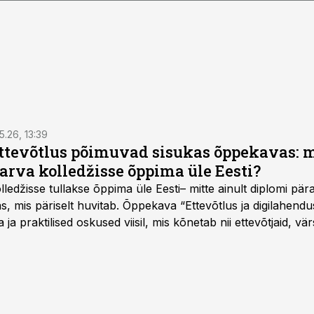
5.26, 13:39
ettevõtlus põimuvad sisukas õppekavas: m
arva kolledžisse õppima üle Eesti?
ledžisse tullakse õppima üle Eesti– mitte ainult diplomi päras
as, mis päriselt huvitab. Õppekava “Ettevõtlus ja digilahen
 ja praktilised oskused viisil, mis kõnetab nii ettevõtjaid, vär
eha karjääripööret.