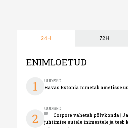
24H
72H
ENIMLOETUD
UUDISED
1
Havas Estonia nimetab ametisse uu
UUDISED
2
Corpore vahetab põlvkonda | J
juhtimise uutele inimestele ja tee