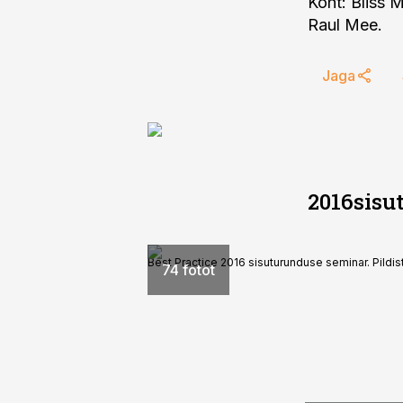
Koht: Bliss M
Raul Mee.
Jaga
2016sisu
Best Practice 2016 sisuturunduse seminar. Pildis
74 fotot