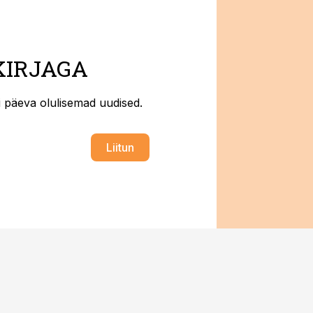
KIRJAGA
ti päeva olulisemad uudised.
Liitun