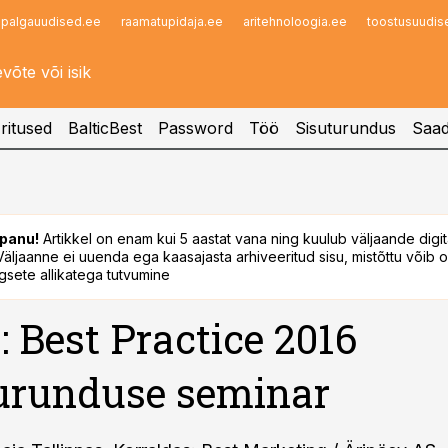
palgauudised.ee
raamatupidaja.ee
aritehnoloogia.ee
toostusuudis
Infopank
Radar
ritused
BalticBest
Password
Töö
Sisuturundus
Saad
panu!
Artikkel on enam kui 5 aastat vana ning kuulub väljaande digi
. Väljaanne ei uuenda ega kaasajasta arhiveeritud sisu, mistõttu võib ol
sete allikatega tutvumine
: Best Practice 2016
urunduse seminar