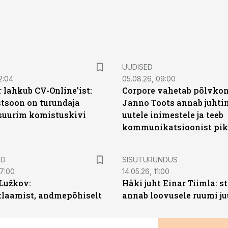
UUDISED
2:04
05.08.26, 09:00
 lahkub CV-Online’ist:
Corpore vahetab põlvkon
soon on turundaja
Janno Toots annab juhti
 suurim komistuskivi
uutele inimestele ja teeb
kommunikatsioonist pik
ST
ED
SISUTURUNDUS
07:00
14.05.26, 11:00
Lužkov:
Häki juht Einar Tiimla: s
klaamist, andmepõhiselt
annab loovusele ruumi ju