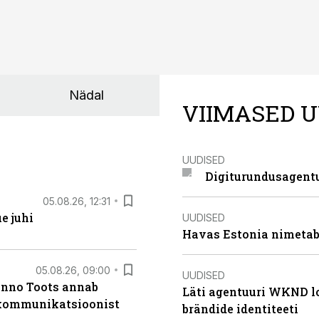
Nädal
VIIMASED U
UUDISED
Digiturundusagentu
05.08.26, 12:31
e juhi
UUDISED
Havas Estonia nimetab 
05.08.26, 09:00
UUDISED
anno Toots annab
Läti agentuuri WKND lo
b kommunikatsioonist
brändide identiteeti