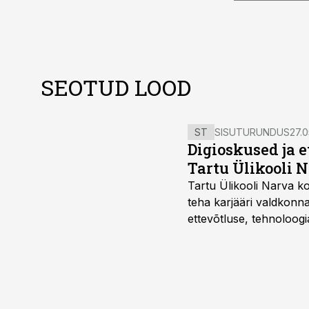
SEOTUD LOOD
ST
SISUTURUNDUS
27.0
Digioskused ja 
Tartu Ülikooli N
Tartu Ülikooli Narva kol
teha karjääri valdkonn
ettevõtluse, tehnoloogia
ka neid, kes soovivad t