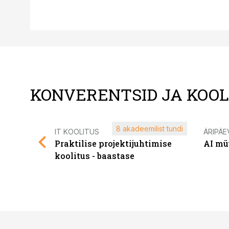
KONVERENTSID JA KOO
8 akadeemilist tundi
IT KOOLITUS
ÄRIPÄE
Praktilise projektijuhtimise
AI mü
koolitus - baastase