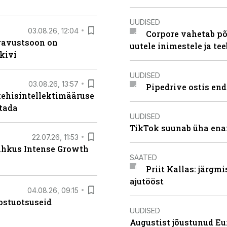
UUDISED
03.08.26, 12:04
Corpore vahetab põ
ugavustsoon on
uutele inimestele ja t
kivi
UUDISED
03.08.26, 13:57
Pipedrive ostis end
tehisintellektimääruse
stada
UUDISED
TikTok suunab üha ena
22.07.26, 11:53
lahkus Intense Growth
SAATED
Priit Kallas: järgm
ajutööst
04.08.26, 09:15
ostuotsuseid
UUDISED
Augustist jõustunud Eu