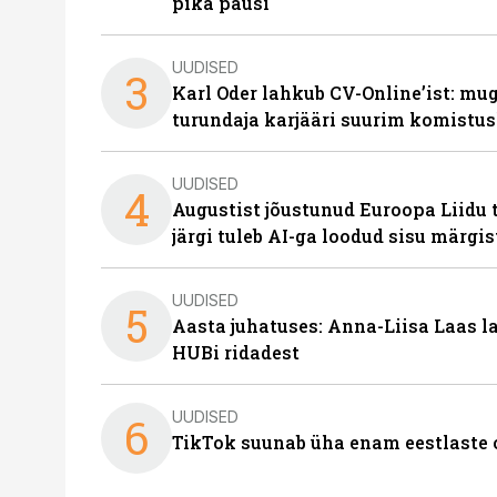
pika pausi
UUDISED
3
Karl Oder lahkub CV-Online’ist: m
turundaja karjääri suurim komistus
UUDISED
4
Augustist jõustunud Euroopa Liidu 
järgi tuleb AI-ga loodud sisu märgi
UUDISED
5
Aasta juhatuses: Anna-Liisa Laas 
HUBi ridadest
UUDISED
6
TikTok suunab üha enam eestlaste 