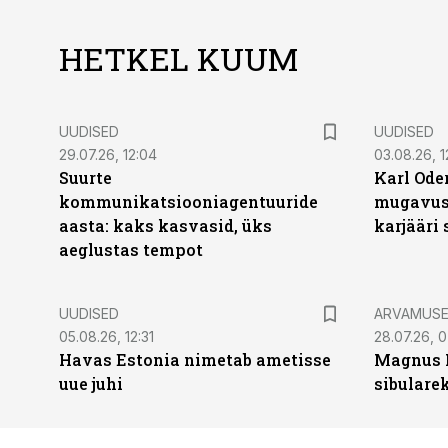
HETKEL KUUM
UUDISED
UUDISED
29.07.26, 12:04
03.08.26, 1
Suurte
Karl Oder
kommunikatsiooniagentuuride
mugavust
aasta: kaks kasvasid, üks
karjääri
aeglustas tempot
UUDISED
ARVAMUS
05.08.26, 12:31
28.07.26, 
Havas Estonia nimetab ametisse
Magnus 
uue juhi
sibulare