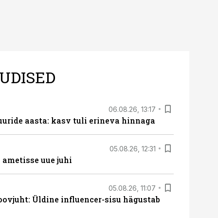
UDISED
06.08.26, 13:17
uride aasta: kasv tuli erineva hinnaga
05.08.26, 12:31
ametisse uue juhi
05.08.26, 11:07
ovjuht: Üldine influencer-sisu hägustab