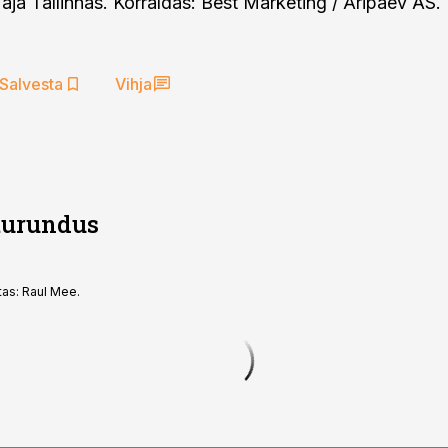
aja Tallinnas. Korraldas: Best Marketing / Äripäev AS. P
Salvesta
Vihja
turundus
tas: Raul Mee.