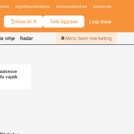
Iseteenindus
ed.ee
logistikauudised.ee
ehitusuudised.ee
aripaev.ee
finantsu
Telli Bestmarketing
Küsi AI-lt
Telli ligipääs
Logi sisse
a vihje
Radar
Minu best marketing
taalsesse
la vajalik