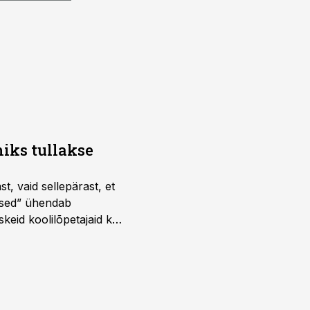
iks tullakse
t, vaid sellepärast, et
dused” ühendab
skeid koolilõpetajaid kui