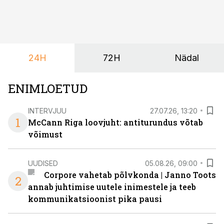
ettevõtluse, tehnoloogia ja praktilised oskused viisil,
mis kõnetab nii ettevõtjaid, värskeid koolilõpetajaid kui
ka neid, kes soovivad teha karjääripööret.
24H
72H
Nädal
ENIMLOETUD
INTERVJUU
27.07.26, 13:20
1
McCann Riga loovjuht: antiturundus võtab
võimust
UUDISED
05.08.26, 09:00
Corpore vahetab põlvkonda | Janno Toots
2
annab juhtimise uutele inimestele ja teeb
kommunikatsioonist pika pausi