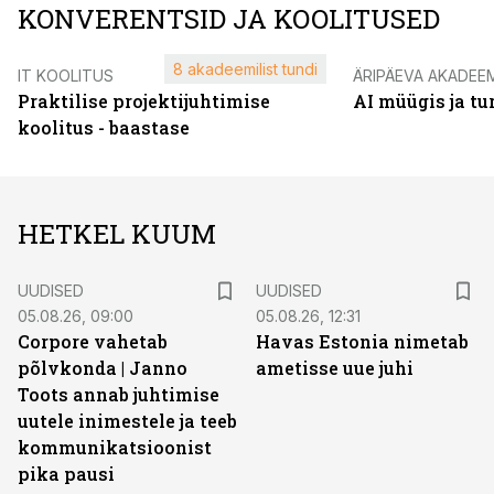
KONVERENTSID JA KOOLITUSED
8 akadeemilist tundi
IT KOOLITUS
ÄRIPÄEVA AKADEE
Praktilise projektijuhtimise
AI müügis ja t
koolitus - baastase
HETKEL KUUM
UUDISED
UUDISED
05.08.26, 09:00
05.08.26, 12:31
Corpore vahetab
Havas Estonia nimetab
põlvkonda | Janno
ametisse uue juhi
Toots annab juhtimise
uutele inimestele ja teeb
kommunikatsioonist
pika pausi