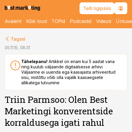
Telli ligipääs
Avaleht
Kõik lood
TOPid
Podcastid
Videod
Üritus
cebook
Tagasi
Twitter)
05.11.15, 08:31
kedIn
Tähelepanu!
Artikkel on enam kui 5 aastat vana
ning kuulub väljaande digitaalsesse arhiivi.
ail
Väljaanne ei uuenda ega kaasajasta arhiveeritud
sisu, mistõttu võib olla vajalik kaasaegsete
k
allikatega tutvumine
Triin Parmsoo: Olen Best
Marketingi konverentside
korraldusega igati rahul