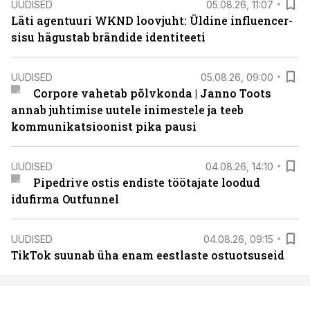
UUDISED
05.08.26, 11:07
Läti agentuuri WKND loovjuht: Üldine influencer-
sisu hägustab brändide identiteeti
UUDISED
05.08.26, 09:00
Corpore vahetab põlvkonda | Janno Toots
annab juhtimise uutele inimestele ja teeb
kommunikatsioonist pika pausi
UUDISED
04.08.26, 14:10
Pipedrive ostis endiste töötajate loodud
idufirma Outfunnel
UUDISED
04.08.26, 09:15
TikTok suunab üha enam eestlaste ostuotsuseid