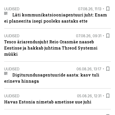
UUDISED
07.08.26, 11:13
Läti kommunikatsiooniagentuuri juht: Enam
ei planeerita isegi pooleks aastaks ette
UUDISED
07.08.26, 09:31
Tesco äriarendusjuht Reio Orasmäe naaseb
Eestisse ja hakkab juhtima Threod Systemsi
müüki
UUDISED
06.08.26, 13:17
Digiturundusagentuuride aasta: kasv tuli
erineva hinnaga
UUDISED
05.08.26, 12:31
Havas Estonia nimetab ametisse uue juhi