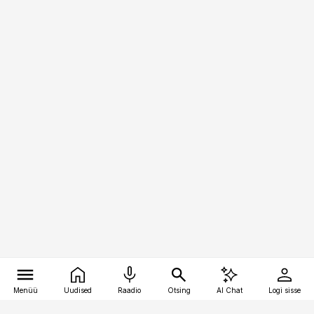
Menüü
Uudised
Raadio
Otsing
AI Chat
Logi sisse