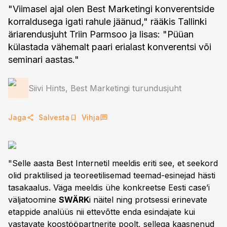
"Viimasel ajal olen Best Marketingi konverentside
korraldusega igati rahule jäänud," rääkis Tallinki
äriarendusjuht Triin Parmsoo ja lisas: "Püüan
külastada vähemalt paari erialast konverentsi või
seminari aastas."
Siivi Hints, Best Marketingi turundusjuht
Jaga
Salvesta
Vihja
"Selle aasta Best Internetil meeldis eriti see, et seekord
olid praktilised ja teoreetilisemad teemad-esinejad hästi
tasakaalus. Väga meeldis ühe konkreetse Eesti case’i
väljatoomine
SWÄRK
i näitel ning protsessi erinevate
etappide analüüs nii ettevõtte enda esindajate kui
vastavate koostööpartnerite poolt, sellega kaasnenud