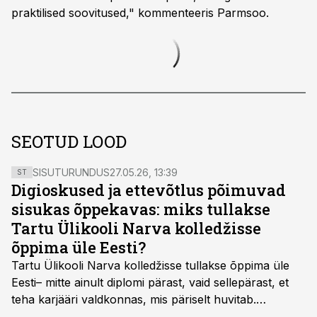
praktilised soovitused," kommenteeris Parmsoo.
SEOTUD LOOD
SISUTURUNDUS
27.05.26, 13:39
ST
Digioskused ja ettevõtlus põimuvad
sisukas õppekavas: miks tullakse
Tartu Ülikooli Narva kolledžisse
õppima üle Eesti?
Tartu Ülikooli Narva kolledžisse tullakse õppima üle
Eesti– mitte ainult diplomi pärast, vaid sellepärast, et
teha karjääri valdkonnas, mis päriselt huvitab.
Õppekava “Ettevõtlus ja digilahendused” ühendab