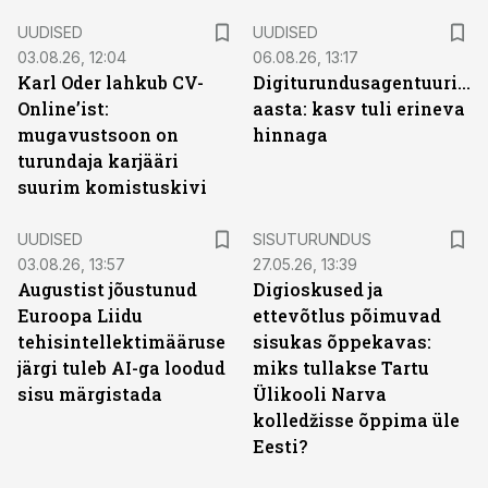
UUDISED
UUDISED
03.08.26, 12:04
06.08.26, 13:17
Karl Oder lahkub CV-
Digiturundusagentuuride
Online’ist:
aasta: kasv tuli erineva
mugavustsoon on
hinnaga
turundaja karjääri
suurim komistuskivi
ST
UUDISED
SISUTURUNDUS
03.08.26, 13:57
27.05.26, 13:39
Augustist jõustunud
Digioskused ja
Euroopa Liidu
ettevõtlus põimuvad
tehisintellektimääruse
sisukas õppekavas:
järgi tuleb AI-ga loodud
miks tullakse Tartu
sisu märgistada
Ülikooli Narva
kolledžisse õppima üle
Eesti?