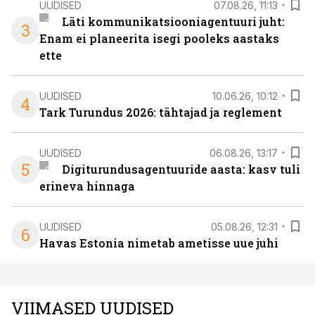
UUDISED
07.08.26, 11:13
Läti kommunikatsiooniagentuuri juht:
3
Enam ei planeerita isegi pooleks aastaks
ette
UUDISED
10.06.26, 10:12
4
Tark Turundus 2026: tähtajad ja reglement
UUDISED
06.08.26, 13:17
5
Digiturundusagentuuride aasta: kasv tuli
erineva hinnaga
UUDISED
05.08.26, 12:31
6
Havas Estonia nimetab ametisse uue juhi
VIIMASED UUDISED