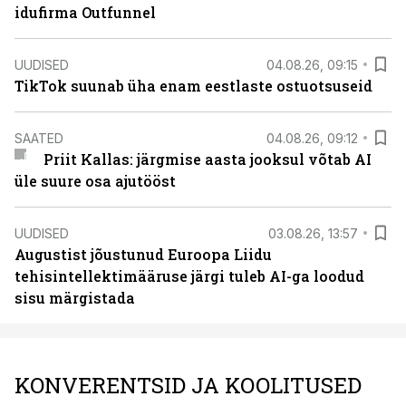
idufirma Outfunnel
UUDISED
04.08.26, 09:15
TikTok suunab üha enam eestlaste ostuotsuseid
SAATED
04.08.26, 09:12
Priit Kallas: järgmise aasta jooksul võtab AI
üle suure osa ajutööst
UUDISED
03.08.26, 13:57
Augustist jõustunud Euroopa Liidu
tehisintellektimääruse järgi tuleb AI-ga loodud
sisu märgistada
KONVERENTSID JA KOOLITUSED