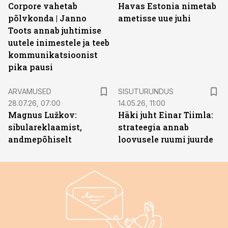
Corpore vahetab
Havas Estonia nimetab
põlvkonda | Janno
ametisse uue juhi
Toots annab juhtimise
uutele inimestele ja teeb
kommunikatsioonist
pika pausi
ST
ARVAMUSED
SISUTURUNDUS
28.07.26, 07:00
14.05.26, 11:00
Magnus Lužkov:
Häki juht Einar Tiimla:
sibulareklaamist,
strateegia annab
andmepõhiselt
loovusele ruumi juurde