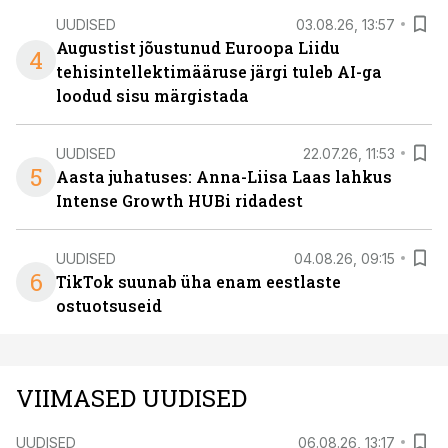
UUDISED
03.08.26, 13:57
Augustist jõustunud Euroopa Liidu
4
tehisintellektimääruse järgi tuleb AI-ga
loodud sisu märgistada
UUDISED
22.07.26, 11:53
5
Aasta juhatuses: Anna-Liisa Laas lahkus
Intense Growth HUBi ridadest
UUDISED
04.08.26, 09:15
6
TikTok suunab üha enam eestlaste
ostuotsuseid
VIIMASED UUDISED
UUDISED
06.08.26, 13:17