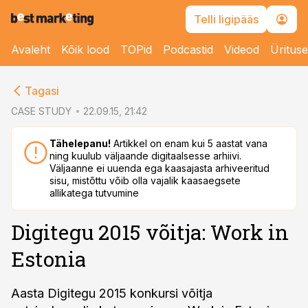
Telli ligipääs
Avaleht
Kõik lood
TOPid
Podcastid
Videod
Üritus
cebook
Tagasi
Twitter)
CASE STUDY
22.09.15, 21:42
kedIn
Tähelepanu!
Artikkel on enam kui 5 aastat vana
ning kuulub väljaande digitaalsesse arhiivi.
ail
Väljaanne ei uuenda ega kaasajasta arhiveeritud
sisu, mistõttu võib olla vajalik kaasaegsete
k
allikatega tutvumine
Digitegu 2015 võitja: Work in
Estonia
Aasta Digitegu 2015 konkursi võitja