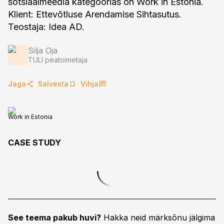
sotsiaalmeedia kategoorias on Work in Estonia.
Klient: Ettevõtluse Arendamise Sihtasutus.
Teostaja: Idea AD.
Silja Oja
TULI peatoimetaja
Jaga
Salvesta
Vihja
Work in Estonia
CASE STUDY
See teema pakub huvi?
Hakka neid märksõnu jälgima