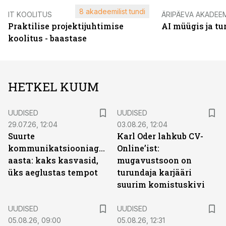
8 akadeemilist tundi
IT KOOLITUS
ÄRIPÄEVA AKADEE
Praktilise projektijuhtimise
AI müügis ja t
koolitus - baastase
HETKEL KUUM
UUDISED
UUDISED
29.07.26, 12:04
03.08.26, 12:04
Suurte
Karl Oder lahkub CV-
kommunikatsiooniagentuuride
Online’ist:
aasta: kaks kasvasid,
mugavustsoon on
üks aeglustas tempot
turundaja karjääri
suurim komistuskivi
UUDISED
UUDISED
05.08.26, 09:00
05.08.26, 12:31