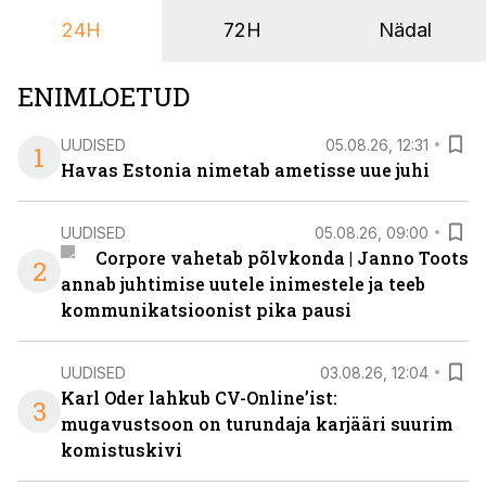
keskuses tegutsev sündmuskeskus T1 Venue on just
24H
72H
Nädal
nendele vajadustele vastanud uuendusega, mis pakub
senisest oluliselt rohkem lahendusi.
ENIMLOETUD
UUDISED
05.08.26, 12:31
1
Havas Estonia nimetab ametisse uue juhi
UUDISED
05.08.26, 09:00
Corpore vahetab põlvkonda | Janno Toots
2
annab juhtimise uutele inimestele ja teeb
kommunikatsioonist pika pausi
UUDISED
03.08.26, 12:04
Karl Oder lahkub CV-Online’ist:
3
mugavustsoon on turundaja karjääri suurim
komistuskivi