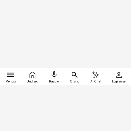
Menüü
Uudised
Raadio
Otsing
AI Chat
Logi sisse
Vana-Lõuna 39/1, 19094 Tallinn
(+372) 667 0111
bestmarketing@best-marketing.ee