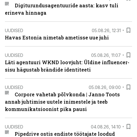
Digiturundusagentuuride aasta: kasv tuli
erineva hinnaga
UUDISED
05.08.26, 12:31
Havas Estonia nimetab ametisse uue juhi
UUDISED
05.08.26, 11:07
Läti agentuuri WKND loovjuht: Üldine influencer-
sisu hägustab brändide identiteeti
UUDISED
05.08.26, 09:00
Corpore vahetab põlvkonda | Janno Toots
annab juhtimise uutele inimestele ja teeb
kommunikatsioonist pika pausi
UUDISED
04.08.26, 14:10
Pipedrive ostis endiste töötajate loodud