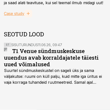
ja saad alati teavituse, kui sel teemal ilmub midagi uut!
Case study
SEOTUD LOOD
SISUTURUNDUS
11.06.26, 09:47
ST
T1 Venue sündmuskeskuse
uuendus avab korraldajatele täiesti
uued võimalused
Suurtel sündmuskeskustel on sageli üks ja sama
väljakutse: ruumi on küll palju, kuid mitte iga üritus ei
vaja korraga tuhandeid ruutmeetreid. Samal ajal
soovivad ettevõtted ja korraldajad üha enam
paindlikkust – võimalust ühendada konverents, gala,
töötoad, meelelahutus ja võrgustumine tervikuks, ilma
et peaks kasutama mitut erinevat asukohta. T1