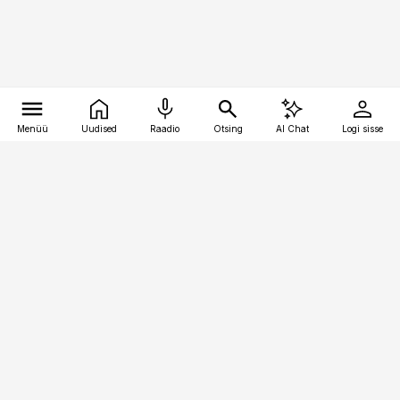
Menüü
Uudised
Raadio
Otsing
AI Chat
Logi sisse
Vana-Lõuna 39/1, 19094 Tallinn
(+372) 667 0111
bestmarketing@best-marketing.ee
Telli
Reklaam
Firmast
Sisu kasutamisõigused
Ajakirjaniku