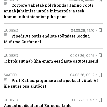
Corpore vahetab põlvkonda | Janno Toots
annab juhtimise uutele inimestele ja teeb
kommunikatsioonist pika pausi
UUDISED
04.08.26, 14:10
Pipedrive ostis endiste töötajate loodud
idufirma Outfunnel
UUDISED
04.08.26, 09:15
TikTok suunab üha enam eestlaste ostuotsuseid
SAATED
04.08.26, 09:12
Priit Kallas: järgmise aasta jooksul võtab AI
üle suure osa ajutööst
UUDISED
03.08.26, 13:57
Augustist jõustunud Euroopa Liidu