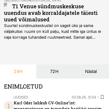
SISUTURUNDUS
11.06.26, 09:47
ST
T1 Venue sündmuskeskuse
uuendus avab korraldajatele täiesti
uued võimalused
Suurtel sündmuskeskustel on sageli üks ja sama
väljakutse: ruumi on küll palju, kuid mitte iga üritus ei
vaja korraga tuhandeid ruutmeetreid. Samal ajal
soovivad ettevõtted ja korraldajad üha enam
paindlikkust – võimalust ühendada konverents, gala,
töötoad, meelelahutus ja võrgustumine tervikuks, ilma
et peaks kasutama mitut erinevat asukohta. T1
keskuses tegutsev sündmuskeskus T1 Venue on just
24H
72H
Nädal
nendele vajadustele vastanud uuendusega, mis pakub
senisest oluliselt rohkem lahendusi.
ENIMLOETUD
UUDISED
03.08.26, 12:04
Karl Oder lahkub CV-Online’ist:
1
mugavustsoon on turundaja karjääri suurim