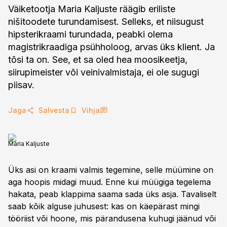
Väiketootja Maria Kaljuste räägib eriliste
nišitoodete turundamisest. Selleks, et niisugust
hipsterikraami turundada, peabki olema
magistrikraadiga psühholoog, arvas üks klient. Ja
tõsi ta on. See, et sa oled hea moosikeetja,
siirupimeister või veinivalmistaja, ei ole sugugi
piisav.
Jaga
Salvesta
Vihja
Maria Kaljuste
Üks asi on kraami valmis tegemine, selle müümine on
aga hoopis midagi muud. Enne kui müügiga tegelema
hakata, peab klappima saama sada üks asja. Tavaliselt
saab kõik alguse juhusest: kas on käepärast mingi
tööriist või hoone, mis pärandusena kuhugi jäänud või