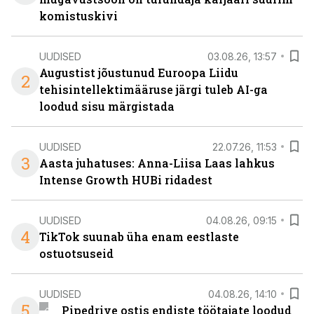
komistuskivi
UUDISED
03.08.26, 13:57
Augustist jõustunud Euroopa Liidu
2
tehisintellektimääruse järgi tuleb AI-ga
loodud sisu märgistada
UUDISED
22.07.26, 11:53
3
Aasta juhatuses: Anna-Liisa Laas lahkus
Intense Growth HUBi ridadest
UUDISED
04.08.26, 09:15
4
TikTok suunab üha enam eestlaste
ostuotsuseid
UUDISED
04.08.26, 14:10
5
Pipedrive ostis endiste töötajate loodud