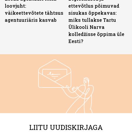
loovjuht:
ettevõtlus põimuvad
väikeettevõtete tähtsus
sisukas õppekavas:
agentuuriäris kasvab
miks tullakse Tartu
Ülikooli Narva
kolledžisse õppima üle
Eesti?
LIITU UUDISKIRJAGA