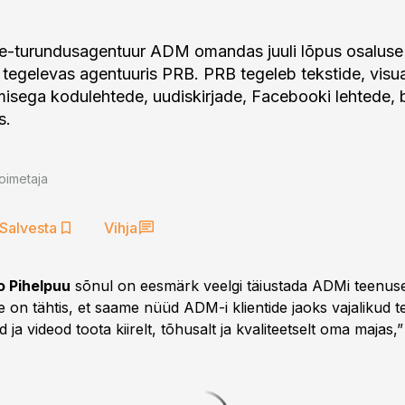
 e-turundusagentuur ADM omandas juuli lõpus osaluse
tegelevas agentuuris PRB. PRB tegeleb tekstide, visua
isega kodulehtede, uudiskirjade, Facebooki lehtede, b
s.
oimetaja
Salvesta
Vihja
o Pihelpuu
sõnul on eesmärk veelgi täiustada ADMi teenus
e on tähtis, et saame nüüd ADM-i klientide jaoks vajalikud te
d ja videod toota kiirelt, tõhusalt ja kvaliteetselt oma majas,”