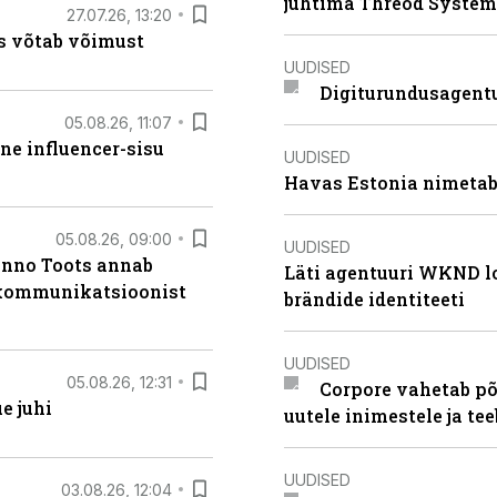
juhtima Threod System
27.07.26, 13:20
s võtab võimust
UUDISED
Digiturundusagentu
05.08.26, 11:07
ne influencer-sisu
UUDISED
Havas Estonia nimetab 
05.08.26, 09:00
UUDISED
anno Toots annab
Läti agentuuri WKND lo
b kommunikatsioonist
brändide identiteeti
UUDISED
05.08.26, 12:31
Corpore vahetab põ
e juhi
uutele inimestele ja t
UUDISED
03.08.26, 12:04