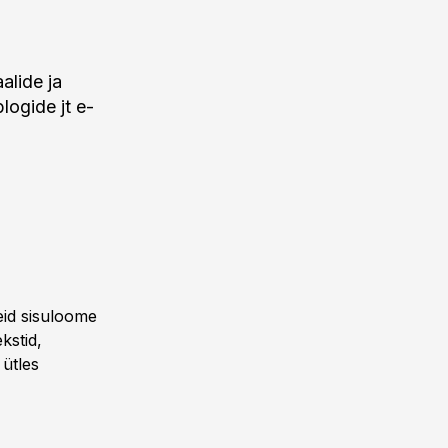
alide ja
logide jt e-
eid sisuloome
kstid,
 ütles