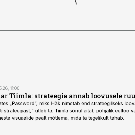
5.26, 11:00
nar Tiimla: strateegia annab loovusele ru
saates „Password“, miks Häk nimetab end strateegiliseks loo
 strateegiast,“ ütleb ta. Tiimla sõnul aitab põhjalik eeltöö v
meste visuaalide pealt mõtlema, mida ta tegelikult tahab.