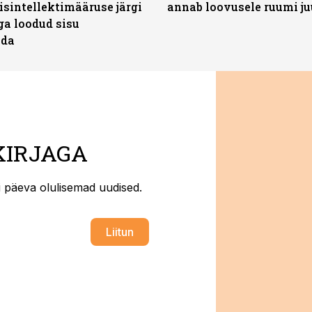
isintellektimääruse järgi
annab loovusele ruumi ju
ga loodud sisu
ada
KIRJAGA
ti päeva olulisemad uudised.
Liitun