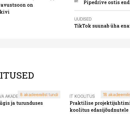
Pipedrive ostis end
ugavustsoon on
kivi
UUDISED
TikTok suunab üha ena
LITUSED
8 akadeemilist tundi
18 akadeemilis
VA AKADEEMIA
IT KOOLITUS
ügis ja turunduses
Praktilise projektijuhtim
koolitus edasijõudnutele