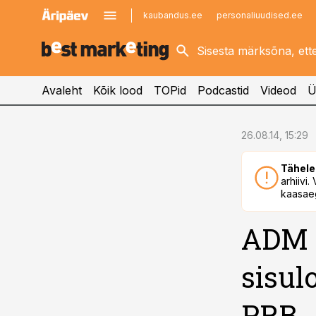
kaubandus.ee
personaliuudised.ee
kinnisvarauudised.ee
imelineajalugu.ee
logistikauudised.ee
imelineteadus.ee
Avaleht
Kõik lood
TOPid
Podcastid
Videod
Ü
cebook
26.08.14, 15:29
Twitter)
Tähele
kedIn
arhiivi
kaasaeg
ail
ADM 
k
sisul
PRB