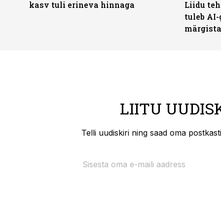
kasv tuli erineva hinnaga
Liidu teh
tuleb AI-
märgist
LIITU UUDIS
Telli uudiskiri ning saad oma postkas