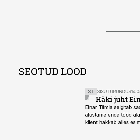
SEOTUD LOOD
ST
SISUTURUNDUS
14.0
Häki juht Ei
Einar Tiimla selgitab 
alustame enda tööd alati
klient hakkab alles esi