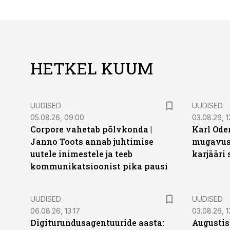
HETKEL KUUM
UUDISED
UUDISED
05.08.26, 09:00
03.08.26, 1
Corpore vahetab põlvkonda |
Karl Oder
Janno Toots annab juhtimise
mugavust
uutele inimestele ja teeb
karjääri
kommunikatsioonist pika pausi
UUDISED
UUDISED
06.08.26, 13:17
03.08.26, 1
Digiturundusagentuuride aasta:
Augustis