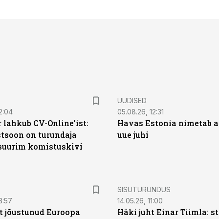
UUDISED
2:04
05.08.26, 12:31
 lahkub CV-Online’ist:
Havas Estonia nimetab 
soon on turundaja
uue juhi
 suurim komistuskivi
ST
SISUTURUNDUS
3:57
14.05.26, 11:00
t jõustunud Euroopa
Häki juht Einar Tiimla: s