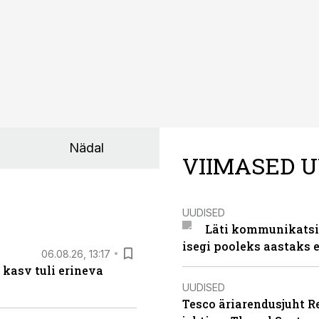
Nädal
VIIMASED U
UUDISED
Läti kommunikatsio
isegi pooleks aastaks e
06.08.26, 13:17
 kasv tuli erineva
UUDISED
Tesco äriarendusjuht R