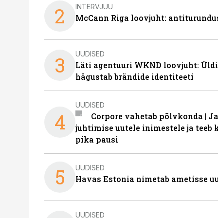
INTERVJUU
2
McCann Riga loovjuht: antiturundu
UUDISED
3
Läti agentuuri WKND loovjuht: Üldi
hägustab brändide identiteeti
UUDISED
4
Corpore vahetab põlvkonda | J
juhtimise uutele inimestele ja tee
pika pausi
UUDISED
5
Havas Estonia nimetab ametisse uu
UUDISED