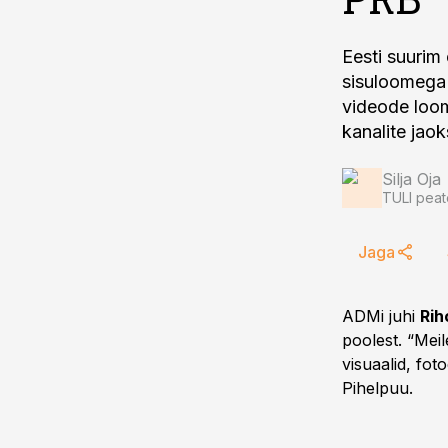
Eesti suurim
sisuloomega 
videode loom
kanalite jaok
Silja Oja
TULI peat
Jaga
ADMi juhi
Rih
poolest. “Meil
visuaalid, foto
Pihelpuu.