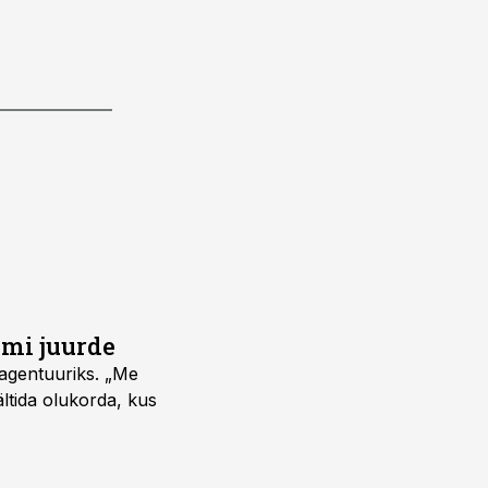
umi juurde
vagentuuriks. „Me
ältida olukorda, kus