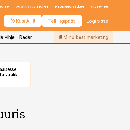
Iseteenindus
ed.ee
logistikauudised.ee
ehitusuudised.ee
aripaev.ee
finantsu
Telli Bestmarketing
Küsi AI-lt
Telli ligipääs
Logi sisse
a vihje
Radar
Minu best marketing
taalsesse
la vajalik
uuris