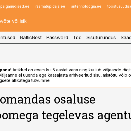
palgauudised.ee
raamatupidaja.ee
aritehnoloogia.ee
toostusuudis
Infopank
Radar
ritused
BalticBest
Password
Töö
Sisuturundus
Saad
panu!
Artikkel on enam kui 5 aastat vana ning kuulub väljaande digi
. Väljaanne ei uuenda ega kaasajasta arhiveeritud sisu, mistõttu võib ol
sete allikatega tutvumine
omandas osaluse
oomega tegelevas agent