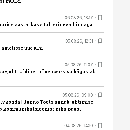
si müüki
06.08.26, 13:17
uride aasta: kasv tuli erineva hinnaga
05.08.26, 12:31
ametisse uue juhi
05.08.26, 11:07
ovjuht: Üldine influencer-sisu hägustab
05.08.26, 09:00
lvkonda | Janno Toots annab juhtimise
eeb kommunikatsioonist pika pausi
04.08.26, 14:10