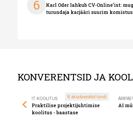
6
Karl Oder lahkub CV-Online’ist: m
turundaja karjääri suurim komistus
KONVERENTSID JA KOO
8 akadeemilist tundi
IT KOOLITUS
ÄRIPÄE
Praktilise projektijuhtimise
AI mü
koolitus - baastase