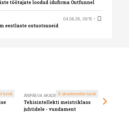
iste töötajate loodud idufirma Outfunnel
04.08.26, 09:15
m eestlaste ostuotsuseid
t tundi
8 akadeemilist tundi
ÄRIPÄEVA AKADEEMIA
ÄRIPÄEVA 
ise
Tehisintellekti meistriklass
Edukate f
juhtidele - vundament
kliendiü