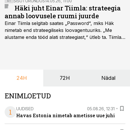
SISUTURUNDUS
14.05.26, 11:00
ST
Häki juht Einar Tiimla: strateegia
annab loovusele ruumi juurde
Einar Tiimla selgitab saates „Password“, miks Häk
nimetab end strateegiliseks loovagentuuriks. „Me
alustame enda tööd alati strateegiast,“ ütleb ta. Tiimla
sõnul aitab põhjalik eeltöö vältida olukorda, kus klient
hakkab alles esimeste visuaalide pealt mõtlema, mida
ta tegelikult tahab.
24H
72H
Nädal
ENIMLOETUD
UUDISED
05.08.26, 12:31
1
Havas Estonia nimetab ametisse uue juhi