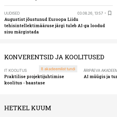
UUDISED
03.08.26, 13:57
Augustist jõustunud Euroopa Liidu
tehisintellektimääruse järgi tuleb AI-ga loodud
sisu märgistada
KONVERENTSID JA KOOLITUSED
8 akadeemilist tundi
IT KOOLITUS
ÄRIPÄEVA AKADEE
Praktilise projektijuhtimise
AI müügis ja t
koolitus - baastase
HETKEL KUUM