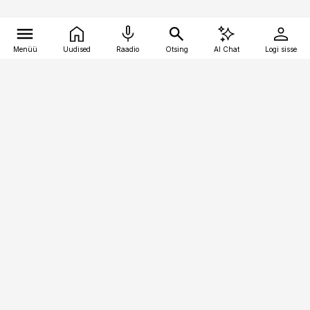
Menüü
Uudised
Raadio
Otsing
AI Chat
Logi sisse
Vana-Lõuna 39/1, 19094 Tallinn
(+372) 667 0111
bestmarketing@best-marketing.ee
Telli
Reklaam
Firmast
Sisu kasutamisõigused
Ajakirjaniku
eetikakoodeks
Üldtingimused
Privaatsustingimused
Küpsiste poliitika
KKK