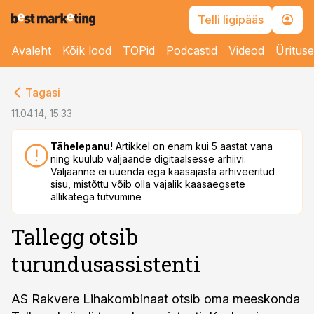
Telli ligipääs
Avaleht
Kõik lood
TOPid
Podcastid
Videod
Üritus
cebook
Tagasi
Twitter)
11.04.14, 15:33
kedIn
Tähelepanu!
Artikkel on enam kui 5 aastat vana
ning kuulub väljaande digitaalsesse arhiivi.
ail
Väljaanne ei uuenda ega kaasajasta arhiveeritud
sisu, mistõttu võib olla vajalik kaasaegsete
k
allikatega tutvumine
Tallegg otsib
turundusassistenti
AS Rakvere Lihakombinaat otsib oma meeskonda