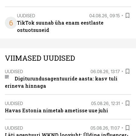
UUDISED
04.08.26, 09:15
6
TikTok suunab üha enam eestlaste
ostuotsuseid
VIIMASED UUDISED
UUDISED
06.08.26, 13:17
Digiturundusagentuuride aasta: kasv tuli
erineva hinnaga
UUDISED
05.08.26, 12:31
Havas Estonia nimetab ametisse uue juhi
UUDISED
05.08.26, 11:07
Läti agentuuri WKND loovjuht: Üldine influencer-