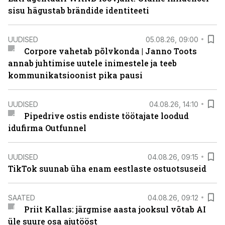
sisu hägustab brändide identiteeti
UUDISED
05.08.26, 09:00
Corpore vahetab põlvkonda | Janno Toots
annab juhtimise uutele inimestele ja teeb
kommunikatsioonist pika pausi
UUDISED
04.08.26, 14:10
Pipedrive ostis endiste töötajate loodud
idufirma Outfunnel
UUDISED
04.08.26, 09:15
TikTok suunab üha enam eestlaste ostuotsuseid
SAATED
04.08.26, 09:12
Priit Kallas: järgmise aasta jooksul võtab AI
üle suure osa ajutööst