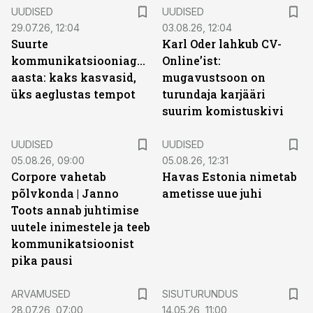
UUDISED
UUDISED
29.07.26, 12:04
03.08.26, 12:04
Suurte
Karl Oder lahkub CV-
kommunikatsiooniagentuuride
Online’ist:
aasta: kaks kasvasid,
mugavustsoon on
üks aeglustas tempot
turundaja karjääri
suurim komistuskivi
UUDISED
UUDISED
05.08.26, 09:00
05.08.26, 12:31
Corpore vahetab
Havas Estonia nimetab
põlvkonda | Janno
ametisse uue juhi
Toots annab juhtimise
uutele inimestele ja teeb
kommunikatsioonist
pika pausi
ST
ARVAMUSED
SISUTURUNDUS
28.07.26, 07:00
14.05.26, 11:00