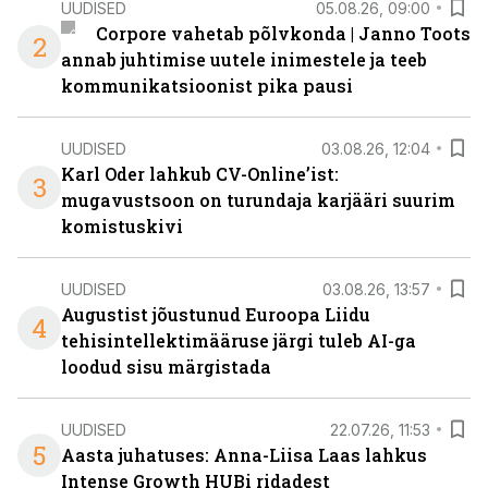
UUDISED
05.08.26, 09:00
Corpore vahetab põlvkonda | Janno Toots
2
annab juhtimise uutele inimestele ja teeb
kommunikatsioonist pika pausi
UUDISED
03.08.26, 12:04
Karl Oder lahkub CV-Online’ist:
3
mugavustsoon on turundaja karjääri suurim
komistuskivi
UUDISED
03.08.26, 13:57
Augustist jõustunud Euroopa Liidu
4
tehisintellektimääruse järgi tuleb AI-ga
loodud sisu märgistada
UUDISED
22.07.26, 11:53
5
Aasta juhatuses: Anna-Liisa Laas lahkus
Intense Growth HUBi ridadest