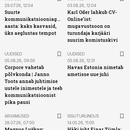
29.07.26, 12:04
03.08.26, 12:04
Suurte
Karl Oder lahkub CV-
kommunikatsiooniagentuuride
Online’ist:
aasta: kaks kasvasid,
mugavustsoon on
üks aeglustas tempot
turundaja karjääri
suurim komistuskivi
UUDISED
UUDISED
05.08.26, 09:00
05.08.26, 12:31
Corpore vahetab
Havas Estonia nimetab
põlvkonda | Janno
ametisse uue juhi
Toots annab juhtimise
uutele inimestele ja teeb
kommunikatsioonist
pika pausi
ST
ARVAMUSED
SISUTURUNDUS
28.07.26, 07:00
14.05.26, 11:00
Magnus Lužkov:
Häki juht Einar Tiimla: