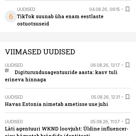
UUDISED
04.08.26, 09:15
6
TikTok suunab üha enam eestlaste
ostuotsuseid
VIIMASED UUDISED
UUDISED
06.08.26, 13:17
Digiturundusagentuuride aasta: kasv tuli
erineva hinnaga
UUDISED
05.08.26, 12:31
Havas Estonia nimetab ametisse uue juhi
UUDISED
05.08.26, 11:07
Läti agentuuri WKND loovjuht: Üldine influencer-
sisu hägustab brändide identiteeti