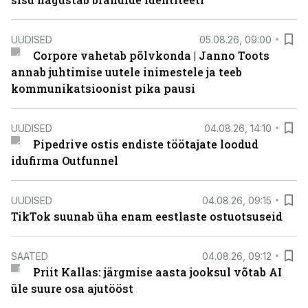
UUDISED
05.08.26, 09:00
Corpore vahetab põlvkonda | Janno Toots
annab juhtimise uutele inimestele ja teeb
kommunikatsioonist pika pausi
UUDISED
04.08.26, 14:10
Pipedrive ostis endiste töötajate loodud
idufirma Outfunnel
UUDISED
04.08.26, 09:15
TikTok suunab üha enam eestlaste ostuotsuseid
SAATED
04.08.26, 09:12
Priit Kallas: järgmise aasta jooksul võtab AI
üle suure osa ajutööst