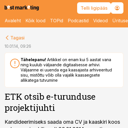
Telli ligipääs
Avaleht
Kõik lood
TOPid
Podcastid
Videod
Üritus
cebook
Tagasi
Twitter)
10.01.14, 09:26
kedIn
Tähelepanu!
Artikkel on enam kui 5 aastat vana
ning kuulub väljaande digitaalsesse arhiivi.
ail
Väljaanne ei uuenda ega kaasajasta arhiveeritud
sisu, mistõttu võib olla vajalik kaasaegsete
k
allikatega tutvumine
ETK otsib e-turunduse
projektijuhti
Kandideerimiseks saada oma CV ja kaaskiri koos