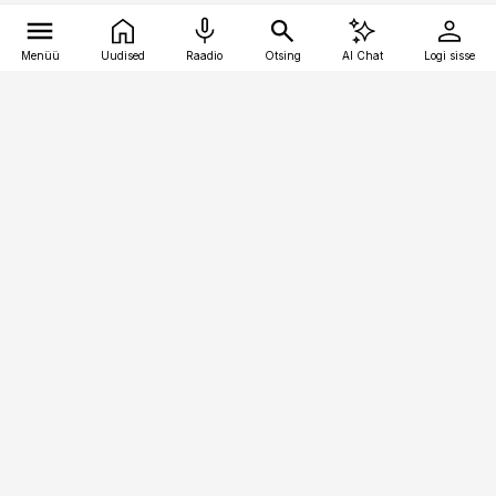
Menüü
Uudised
Raadio
Otsing
AI Chat
Logi sisse
Vana-Lõuna 39/1, 19094 Tallinn
(+372) 667 0111
bestmarketing@best-marketing.ee
Telli
Reklaam
Firmast
Sisu kasutamisõigused
Ajakirjaniku
eetikakoodeks
Üldtingimused
Privaatsustingimused
Küpsiste poliitika
KKK
Eesti Meediaettevõtete
Eelistuste haldamine