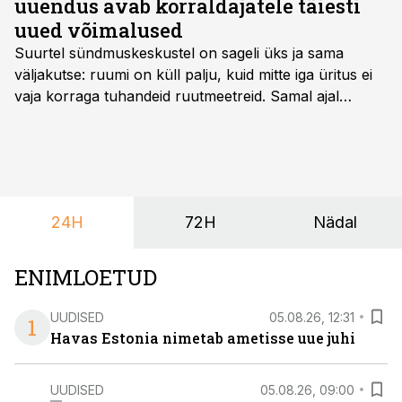
uuendus avab korraldajatele täiesti
uued võimalused
Suurtel sündmuskeskustel on sageli üks ja sama
väljakutse: ruumi on küll palju, kuid mitte iga üritus ei
vaja korraga tuhandeid ruutmeetreid. Samal ajal
soovivad ettevõtted ja korraldajad üha enam
paindlikkust – võimalust ühendada konverents, gala,
töötoad, meelelahutus ja võrgustumine tervikuks, ilma
et peaks kasutama mitut erinevat asukohta. T1
keskuses tegutsev sündmuskeskus T1 Venue on just
24H
72H
Nädal
nendele vajadustele vastanud uuendusega, mis pakub
senisest oluliselt rohkem lahendusi.
ENIMLOETUD
UUDISED
05.08.26, 12:31
1
Havas Estonia nimetab ametisse uue juhi
UUDISED
05.08.26, 09:00