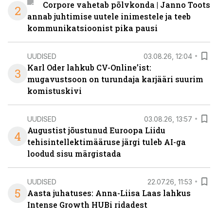
Corpore vahetab põlvkonda | Janno Toots
2
annab juhtimise uutele inimestele ja teeb
kommunikatsioonist pika pausi
UUDISED
03.08.26, 12:04
Karl Oder lahkub CV-Online’ist:
3
mugavustsoon on turundaja karjääri suurim
komistuskivi
UUDISED
03.08.26, 13:57
Augustist jõustunud Euroopa Liidu
4
tehisintellektimääruse järgi tuleb AI-ga
loodud sisu märgistada
UUDISED
22.07.26, 11:53
5
Aasta juhatuses: Anna-Liisa Laas lahkus
Intense Growth HUBi ridadest