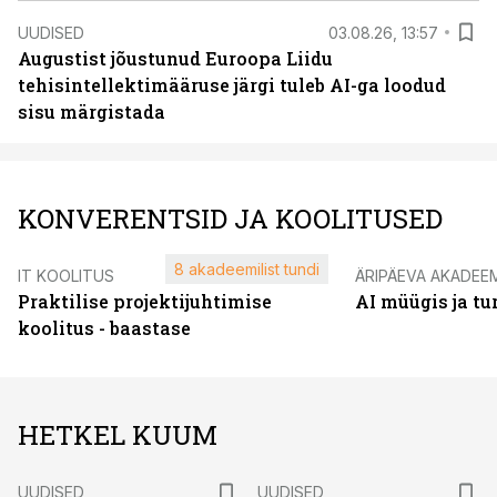
UUDISED
03.08.26, 13:57
Augustist jõustunud Euroopa Liidu
tehisintellektimääruse järgi tuleb AI-ga loodud
sisu märgistada
KONVERENTSID JA KOOLITUSED
8 akadeemilist tundi
IT KOOLITUS
ÄRIPÄEVA AKADEE
Praktilise projektijuhtimise
AI müügis ja t
koolitus - baastase
HETKEL KUUM
UUDISED
UUDISED