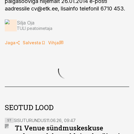
palgasooviga hiljemalt 26.01.2014 e-posti
aadressile
cv@etk.ee
, lisainfo telefonil 6710 453.
Silja Oja
TULI peatoimetaja
Jaga
Salvesta
Vihja
SEOTUD LOOD
SISUTURUNDUS
11.06.26, 09:47
ST
T1 Venue sündmuskeskuse