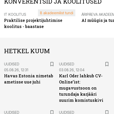
KONVERENTSID JA KOOLITUSED
8 akadeemilist tundi
IT KOOLITUS
ÄRIPÄEVA AKADEE
Praktilise projektijuhtimise
AI müügis ja t
koolitus - baastase
HETKEL KUUM
UUDISED
UUDISED
05.08.26, 12:31
03.08.26, 12:04
Havas Estonia nimetab
Karl Oder lahkub CV-
ametisse uue juhi
Online’ist:
mugavustsoon on
turundaja karjääri
suurim komistuskivi
UUDISED
UUDISED