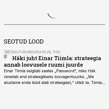
SEOTUD LOOD
SISUTURUNDUS
14.05.26, 11:00
ST
Häki juht Einar Tiimla: strateegia
annab loovusele ruumi juurde
Einar Tiimla selgitab saates „Password“, miks Häk
nimetab end strateegiliseks loovagentuuriks. „Me
alustame enda tööd alati strateegiast,“ ütleb ta. Tiimla
sõnul aitab põhjalik eeltöö vältida olukorda, kus klient
hakkab alles esimeste visuaalide pealt mõtlema, mida
ta tegelikult tahab.