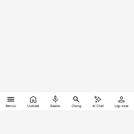
Menüü
Uudised
Raadio
Otsing
AI Chat
Logi sisse
Vana-Lõuna 39/1, 19094 Tallinn