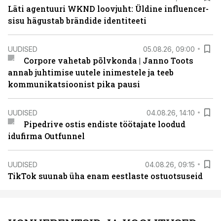
Läti agentuuri WKND loovjuht: Üldine influencer-
sisu hägustab brändide identiteeti
UUDISED
05.08.26, 09:00
Corpore vahetab põlvkonda | Janno Toots
annab juhtimise uutele inimestele ja teeb
kommunikatsioonist pika pausi
UUDISED
04.08.26, 14:10
Pipedrive ostis endiste töötajate loodud
idufirma Outfunnel
UUDISED
04.08.26, 09:15
TikTok suunab üha enam eestlaste ostuotsuseid