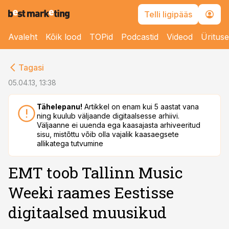
Telli ligipääs
Avaleht
Kõik lood
TOPid
Podcastid
Videod
Üritus
cebook
Tagasi
Twitter)
05.04.13, 13:38
kedIn
Tähelepanu!
Artikkel on enam kui 5 aastat vana
ning kuulub väljaande digitaalsesse arhiivi.
ail
Väljaanne ei uuenda ega kaasajasta arhiveeritud
sisu, mistõttu võib olla vajalik kaasaegsete
k
allikatega tutvumine
EMT toob Tallinn Music
Weeki raames Eestisse
digitaalsed muusikud