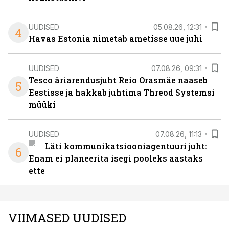
UUDISED
05.08.26, 12:31
4
Havas Estonia nimetab ametisse uue juhi
UUDISED
07.08.26, 09:31
Tesco äriarendusjuht Reio Orasmäe naaseb
5
Eestisse ja hakkab juhtima Threod Systemsi
müüki
UUDISED
07.08.26, 11:13
Läti kommunikatsiooniagentuuri juht:
6
Enam ei planeerita isegi pooleks aastaks
ette
VIIMASED UUDISED