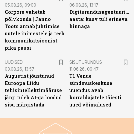
05.08.26, 09:00
06.08.26, 13:17
Corpore vahetab
Digiturundusagentuuride
põlvkonda | Janno
aasta: kasv tuli erineva
Toots annab juhtimise
hinnaga
uutele inimestele ja teeb
kommunikatsioonist
pika pausi
ST
UUDISED
SISUTURUNDUS
03.08.26, 13:57
11.06.26, 09:47
Augustist jõustunud
T1 Venue
Euroopa Liidu
sündmuskeskuse
tehisintellektimääruse
uuendus avab
järgi tuleb AI-ga loodud
korraldajatele täiesti
sisu märgistada
uued võimalused