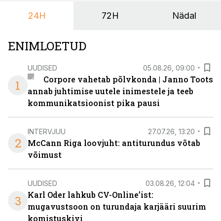
24H
72H
Nädal
ENIMLOETUD
UUDISED
05.08.26, 09:00
Corpore vahetab põlvkonda | Janno Toots
1
annab juhtimise uutele inimestele ja teeb
kommunikatsioonist pika pausi
INTERVJUU
27.07.26, 13:20
2
McCann Riga loovjuht: antiturundus võtab
võimust
UUDISED
03.08.26, 12:04
Karl Oder lahkub CV-Online’ist:
3
mugavustsoon on turundaja karjääri suurim
komistuskivi