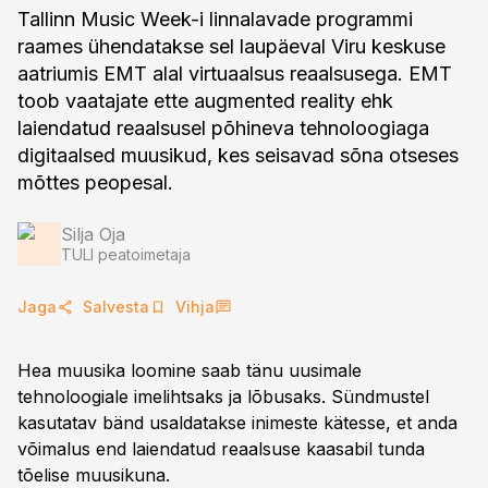
Tallinn Music Week-i linnalavade programmi
raames ühendatakse sel laupäeval Viru keskuse
aatriumis EMT alal virtuaalsus reaalsusega. EMT
toob vaatajate ette augmented reality ehk
laiendatud reaalsusel põhineva tehnoloogiaga
digitaalsed muusikud, kes seisavad sõna otseses
mõttes peopesal.
Silja Oja
TULI peatoimetaja
Jaga
Salvesta
Vihja
Hea muusika loomine saab tänu uusimale
tehnoloogiale imelihtsaks ja lõbusaks. Sündmustel
kasutatav bänd usaldatakse inimeste kätesse, et anda
võimalus end laiendatud reaalsuse kaasabil tunda
tõelise muusikuna.