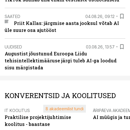
SAATED
04.08.26, 09:12
Priit Kallas: järgmise aasta jooksul võtab AI
üle suure osa ajutööst
UUDISED
03.08.26, 13:57
Augustist jõustunud Euroopa Liidu
tehisintellektimääruse järgi tuleb AI-ga loodud
sisu märgistada
KONVERENTSID JA KOOLITUSED
8 akadeemilist tundi
IT KOOLITUS
ÄRIPÄEVA AKADEE
Praktilise projektijuhtimise
AI müügis ja t
koolitus - baastase