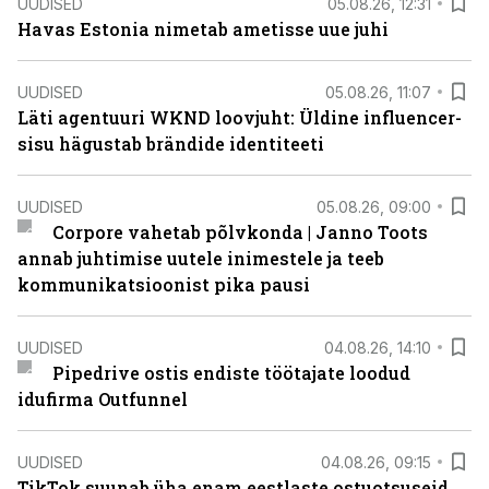
UUDISED
05.08.26, 12:31
Havas Estonia nimetab ametisse uue juhi
UUDISED
05.08.26, 11:07
Läti agentuuri WKND loovjuht: Üldine influencer-
sisu hägustab brändide identiteeti
UUDISED
05.08.26, 09:00
Corpore vahetab põlvkonda | Janno Toots
annab juhtimise uutele inimestele ja teeb
kommunikatsioonist pika pausi
UUDISED
04.08.26, 14:10
Pipedrive ostis endiste töötajate loodud
idufirma Outfunnel
UUDISED
04.08.26, 09:15
TikTok suunab üha enam eestlaste ostuotsuseid