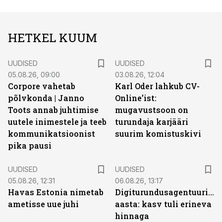
HETKEL KUUM
UUDISED
UUDISED
05.08.26, 09:00
03.08.26, 12:04
Corpore vahetab
Karl Oder lahkub CV-
põlvkonda | Janno
Online’ist:
Toots annab juhtimise
mugavustsoon on
uutele inimestele ja teeb
turundaja karjääri
kommunikatsioonist
suurim komistuskivi
pika pausi
UUDISED
UUDISED
05.08.26, 12:31
06.08.26, 13:17
Havas Estonia nimetab
Digiturundusagentuuride
ametisse uue juhi
aasta: kasv tuli erineva
hinnaga