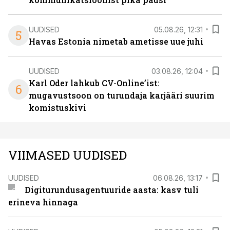
UUDISED
05.08.26, 12:31
5
Havas Estonia nimetab ametisse uue juhi
UUDISED
03.08.26, 12:04
Karl Oder lahkub CV-Online’ist:
6
mugavustsoon on turundaja karjääri suurim
komistuskivi
VIIMASED UUDISED
UUDISED
06.08.26, 13:17
Digiturundusagentuuride aasta: kasv tuli
erineva hinnaga