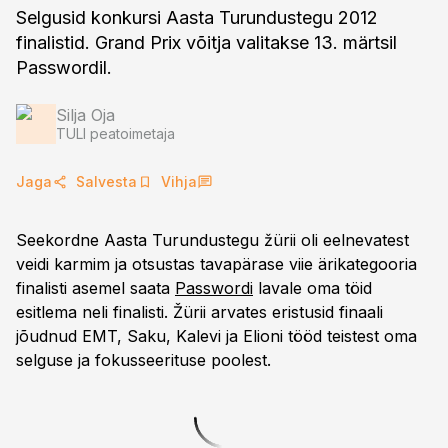
Selgusid konkursi Aasta Turundustegu 2012
finalistid. Grand Prix võitja valitakse 13. märtsil
Passwordil.
Silja Oja
TULI peatoimetaja
Jaga
Salvesta
Vihja
Seekordne Aasta Turundustegu žürii oli eelnevatest
veidi karmim ja otsustas tavapärase viie ärikategooria
finalisti asemel saata
Passwordi
lavale oma töid
esitlema neli finalisti. Žürii arvates eristusid finaali
jõudnud EMT, Saku, Kalevi ja Elioni tööd teistest oma
selguse ja fokusseerituse poolest.