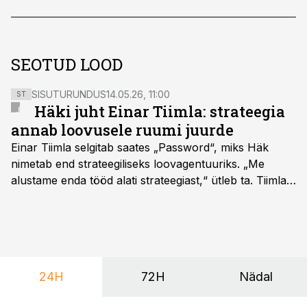
SEOTUD LOOD
SISUTURUNDUS
14.05.26, 11:00
ST
Häki juht Einar Tiimla: strateegia
annab loovusele ruumi juurde
Einar Tiimla selgitab saates „Password“, miks Häk
nimetab end strateegiliseks loovagentuuriks. „Me
alustame enda tööd alati strateegiast,“ ütleb ta. Tiimla
sõnul aitab põhjalik eeltöö vältida olukorda, kus klient
hakkab alles esimeste visuaalide pealt mõtlema, mida
ta tegelikult tahab.
24H
72H
Nädal