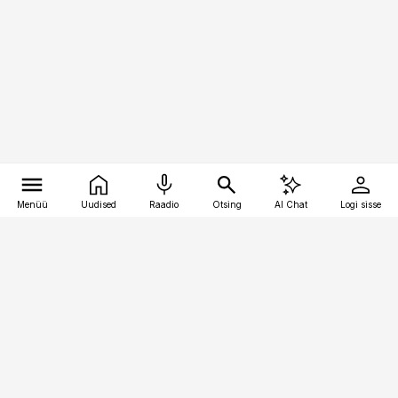
Menüü
Uudised
Raadio
Otsing
AI Chat
Logi sisse
Vana-Lõuna 39/1, 19094 Tallinn
(+372) 667 0111
bestmarketing@best-marketing.ee
Telli
Reklaam