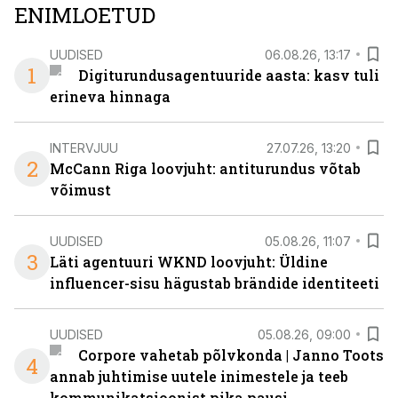
ENIMLOETUD
UUDISED
06.08.26, 13:17
1
Digiturundusagentuuride aasta: kasv tuli
erineva hinnaga
INTERVJUU
27.07.26, 13:20
2
McCann Riga loovjuht: antiturundus võtab
võimust
UUDISED
05.08.26, 11:07
3
Läti agentuuri WKND loovjuht: Üldine
influencer-sisu hägustab brändide identiteeti
UUDISED
05.08.26, 09:00
Corpore vahetab põlvkonda | Janno Toots
4
annab juhtimise uutele inimestele ja teeb
kommunikatsioonist pika pausi