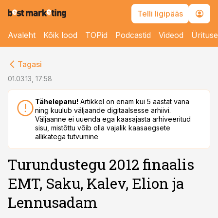
Telli ligipääs
Avaleht
Kõik lood
TOPid
Podcastid
Videod
Üritus
cebook
Tagasi
Twitter)
01.03.13, 17:58
kedIn
Tähelepanu!
Artikkel on enam kui 5 aastat vana
ning kuulub väljaande digitaalsesse arhiivi.
ail
Väljaanne ei uuenda ega kaasajasta arhiveeritud
sisu, mistõttu võib olla vajalik kaasaegsete
k
allikatega tutvumine
Turundustegu 2012 finaalis
EMT, Saku, Kalev, Elion ja
Lennusadam