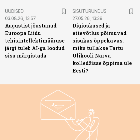
ST
UUDISED
SISUTURUNDUS
03.08.26, 13:57
27.05.26, 13:39
Augustist jõustunud
Digioskused ja
Euroopa Liidu
ettevõtlus põimuvad
tehisintellektimääruse
sisukas õppekavas:
järgi tuleb AI-ga loodud
miks tullakse Tartu
sisu märgistada
Ülikooli Narva
kolledžisse õppima üle
Eesti?