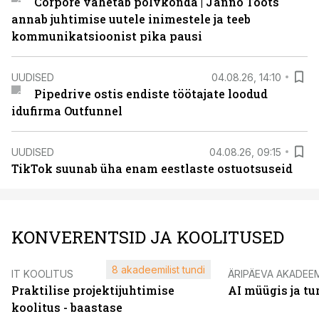
Corpore vahetab põlvkonda | Janno Toots
annab juhtimise uutele inimestele ja teeb
kommunikatsioonist pika pausi
UUDISED
04.08.26, 14:10
Pipedrive ostis endiste töötajate loodud
idufirma Outfunnel
UUDISED
04.08.26, 09:15
TikTok suunab üha enam eestlaste ostuotsuseid
KONVERENTSID JA KOOLITUSED
8 akadeemilist tundi
IT KOOLITUS
ÄRIPÄEVA AKADEE
Praktilise projektijuhtimise
AI müügis ja t
koolitus - baastase