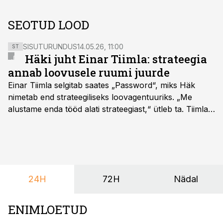
SEOTUD LOOD
SISUTURUNDUS
14.05.26, 11:00
ST
Häki juht Einar Tiimla: strateegia
annab loovusele ruumi juurde
Einar Tiimla selgitab saates „Password“, miks Häk
nimetab end strateegiliseks loovagentuuriks. „Me
alustame enda tööd alati strateegiast,“ ütleb ta. Tiimla
sõnul aitab põhjalik eeltöö vältida olukorda, kus klient
hakkab alles esimeste visuaalide pealt mõtlema, mida
ta tegelikult tahab.
24H
72H
Nädal
ENIMLOETUD