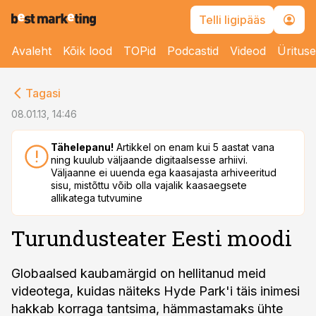
Telli ligipääs
Avaleht
Kõik lood
TOPid
Podcastid
Videod
Üritus
cebook
Tagasi
Twitter)
08.01.13, 14:46
kedIn
Tähelepanu!
Artikkel on enam kui 5 aastat vana
ning kuulub väljaande digitaalsesse arhiivi.
ail
Väljaanne ei uuenda ega kaasajasta arhiveeritud
sisu, mistõttu võib olla vajalik kaasaegsete
k
allikatega tutvumine
Turundusteater Eesti moodi
Globaalsed kaubamärgid on hellitanud meid
videotega, kuidas näiteks Hyde Park'i täis inimesi
hakkab korraga tantsima, hämmastamaks ühte