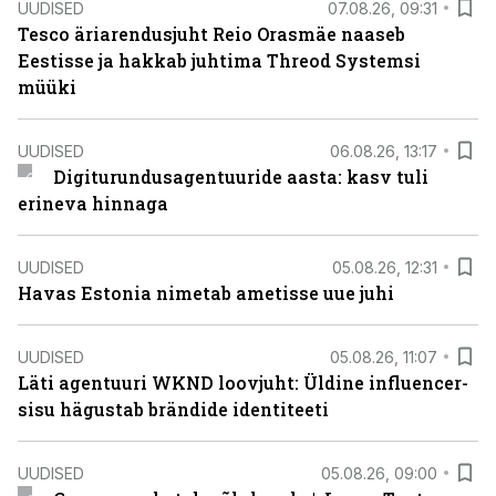
UUDISED
07.08.26, 09:31
Tesco äriarendusjuht Reio Orasmäe naaseb
Eestisse ja hakkab juhtima Threod Systemsi
müüki
UUDISED
06.08.26, 13:17
Digiturundusagentuuride aasta: kasv tuli
erineva hinnaga
UUDISED
05.08.26, 12:31
Havas Estonia nimetab ametisse uue juhi
UUDISED
05.08.26, 11:07
Läti agentuuri WKND loovjuht: Üldine influencer-
sisu hägustab brändide identiteeti
UUDISED
05.08.26, 09:00