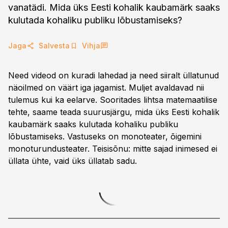
vanatädi. Mida üks Eesti kohalik kaubamärk saaks
kulutada kohaliku publiku lõbustamiseks?
Jaga
Salvesta
Vihja
Need videod on kuradi lahedad ja need siiralt üllatunud
näoilmed on väärt iga jagamist. Muljet avaldavad nii
tulemus kui ka eelarve. Sooritades lihtsa matemaatilise
tehte, saame teada suurusjärgu, mida üks Eesti kohalik
kaubamärk saaks kulutada kohaliku publiku
lõbustamiseks. Vastuseks on monoteater, õigemini
monoturundusteater. Teisisõnu: mitte sajad inimesed ei
üllata ühte, vaid üks üllatab sadu.