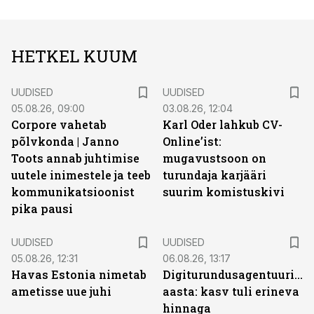
HETKEL KUUM
UUDISED
UUDISED
05.08.26, 09:00
03.08.26, 12:04
Corpore vahetab
Karl Oder lahkub CV-
põlvkonda | Janno
Online’ist:
Toots annab juhtimise
mugavustsoon on
uutele inimestele ja teeb
turundaja karjääri
kommunikatsioonist
suurim komistuskivi
pika pausi
UUDISED
UUDISED
05.08.26, 12:31
06.08.26, 13:17
Havas Estonia nimetab
Digiturundusagentuuride
ametisse uue juhi
aasta: kasv tuli erineva
hinnaga