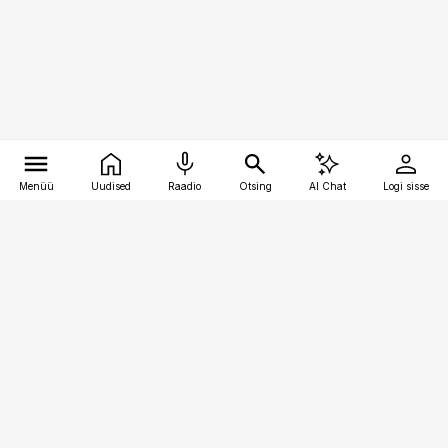
Menüü
Uudised
Raadio
Otsing
AI Chat
Logi sisse
Vana-Lõuna 39/1, 19094 Tallinn
(+372) 667 0111
bestmarketing@best-marketing.ee
Telli
Reklaam
Firmast