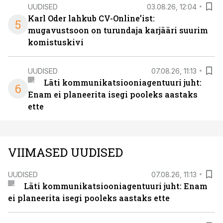
UUDISED
03.08.26, 12:04
Karl Oder lahkub CV-Online’ist:
5
mugavustsoon on turundaja karjääri suurim
komistuskivi
UUDISED
07.08.26, 11:13
Läti kommunikatsiooniagentuuri juht:
6
Enam ei planeerita isegi pooleks aastaks
ette
VIIMASED UUDISED
UUDISED
07.08.26, 11:13
Läti kommunikatsiooniagentuuri juht: Enam
ei planeerita isegi pooleks aastaks ette