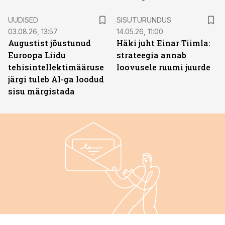
ST
UUDISED
SISUTURUNDUS
03.08.26, 13:57
14.05.26, 11:00
Augustist jõustunud
Häki juht Einar Tiimla:
Euroopa Liidu
strateegia annab
tehisintellektimääruse
loovusele ruumi juurde
järgi tuleb AI-ga loodud
sisu märgistada