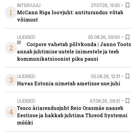
INTERVJUU
27.07.26, 13:20
1
McCann Riga loovjuht: antiturundus võtab
võimust
UUDISED
05.08.26, 09:00
Corpore vahetab põlvkonda | Janno Toots
2
annab juhtimise uutele inimestele ja teeb
kommunikatsioonist pika pausi
UUDISED
05.08.26, 12:31
3
Havas Estonia nimetab ametisse uue juhi
UUDISED
07.08.26, 09:31
Tesco äriarendusjuht Reio Orasmäe naaseb
4
Eestisse ja hakkab juhtima Threod Systemsi
müüki