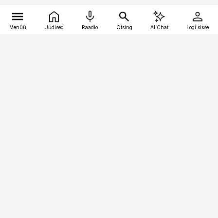
Menüü
Uudised
Raadio
Otsing
AI Chat
Logi sisse
Vana-Lõuna 39/1, 19094 Tallinn
(+372) 667 0111
bestmarketing@best-marketing.ee
Telli
Reklaam
Firmast
Sisu kasutamisõigused
Ajakirjaniku
eetikakoodeks
Üldtingimused
Privaatsustingimused
Küpsiste poliitika
KKK
Eesti Meediaettevõtete
Eelistuste haldamine