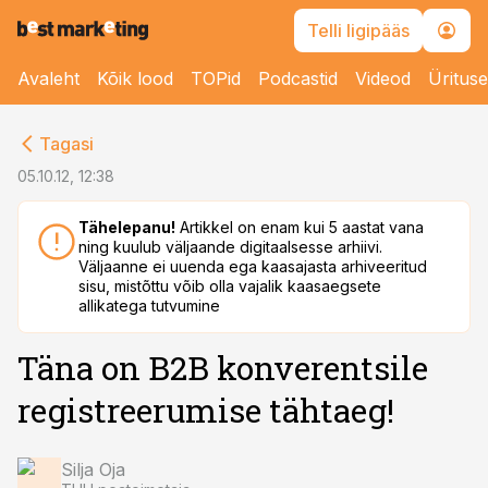
Telli ligipääs
Avaleht
Kõik lood
TOPid
Podcastid
Videod
Üritus
cebook
Tagasi
Twitter)
05.10.12, 12:38
kedIn
Tähelepanu!
Artikkel on enam kui 5 aastat vana
ning kuulub väljaande digitaalsesse arhiivi.
ail
Väljaanne ei uuenda ega kaasajasta arhiveeritud
sisu, mistõttu võib olla vajalik kaasaegsete
k
allikatega tutvumine
Täna on B2B konverentsile
registreerumise tähtaeg!
Silja Oja