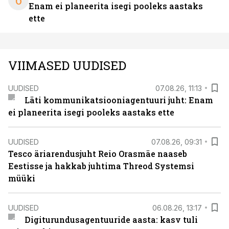
6
Enam ei planeerita isegi pooleks aastaks
ette
VIIMASED UUDISED
UUDISED
07.08.26, 11:13
Läti kommunikatsiooniagentuuri juht: Enam
ei planeerita isegi pooleks aastaks ette
UUDISED
07.08.26, 09:31
Tesco äriarendusjuht Reio Orasmäe naaseb
Eestisse ja hakkab juhtima Threod Systemsi
müüki
UUDISED
06.08.26, 13:17
Digiturundusagentuuride aasta: kasv tuli