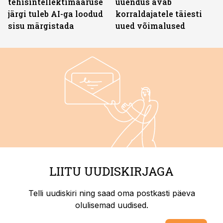
tehisintellektimääruse
uuendus avab
järgi tuleb AI-ga loodud
korraldajatele täiesti
sisu märgistada
uued võimalused
LIITU UUDISKIRJAGA
Telli uudiskiri ning saad oma postkasti päeva
olulisemad uudised.