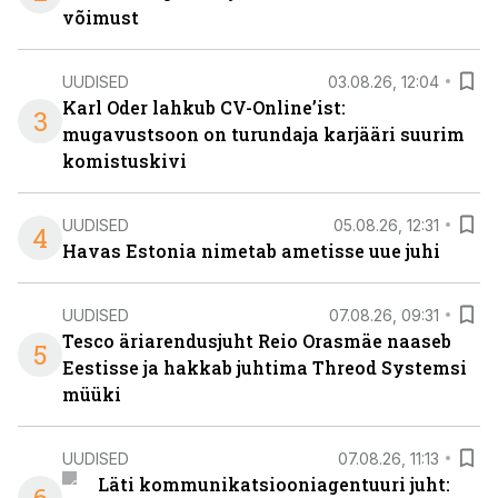
võimust
UUDISED
03.08.26, 12:04
Karl Oder lahkub CV-Online’ist:
3
mugavustsoon on turundaja karjääri suurim
komistuskivi
UUDISED
05.08.26, 12:31
4
Havas Estonia nimetab ametisse uue juhi
UUDISED
07.08.26, 09:31
Tesco äriarendusjuht Reio Orasmäe naaseb
5
Eestisse ja hakkab juhtima Threod Systemsi
müüki
UUDISED
07.08.26, 11:13
Läti kommunikatsiooniagentuuri juht: