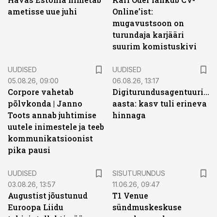
ametisse uue juhi
Online’ist:
mugavustsoon on
turundaja karjääri
suurim komistuskivi
UUDISED
UUDISED
05.08.26, 09:00
06.08.26, 13:17
Corpore vahetab
Digiturundusagentuuride
põlvkonda | Janno
aasta: kasv tuli erineva
Toots annab juhtimise
hinnaga
uutele inimestele ja teeb
kommunikatsioonist
pika pausi
ST
UUDISED
SISUTURUNDUS
03.08.26, 13:57
11.06.26, 09:47
Augustist jõustunud
T1 Venue
Euroopa Liidu
sündmuskeskuse