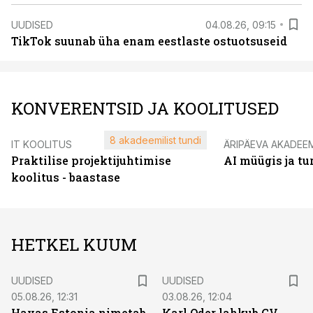
UUDISED
04.08.26, 09:15
TikTok suunab üha enam eestlaste ostuotsuseid
KONVERENTSID JA KOOLITUSED
8 akadeemilist tundi
IT KOOLITUS
ÄRIPÄEVA AKADEE
Praktilise projektijuhtimise
AI müügis ja t
koolitus - baastase
HETKEL KUUM
UUDISED
UUDISED
05.08.26, 12:31
03.08.26, 12:04
Havas Estonia nimetab
Karl Oder lahkub CV-