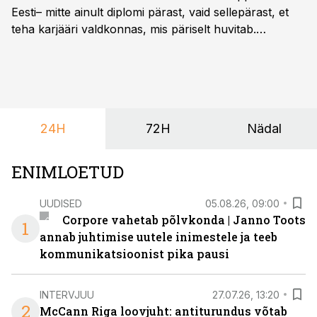
Eesti– mitte ainult diplomi pärast, vaid sellepärast, et
teha karjääri valdkonnas, mis päriselt huvitab.
Õppekava “Ettevõtlus ja digilahendused” ühendab
ettevõtluse, tehnoloogia ja praktilised oskused viisil,
mis kõnetab nii ettevõtjaid, värskeid koolilõpetajaid kui
ka neid, kes soovivad teha karjääripööret.
24H
72H
Nädal
ENIMLOETUD
UUDISED
05.08.26, 09:00
Corpore vahetab põlvkonda | Janno Toots
1
annab juhtimise uutele inimestele ja teeb
kommunikatsioonist pika pausi
INTERVJUU
27.07.26, 13:20
2
McCann Riga loovjuht: antiturundus võtab