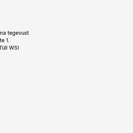
rma tegevust
e 1.
 Tüll WSI