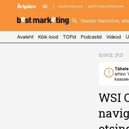
kaubandus.ee
personaliuudised.ee
kinnisvarauudised.ee
imelineajalugu.ee
logistikauudised.ee
imelineteadus.ee
Avaleht
Kõik lood
TOPid
Podcastid
Videod
Ü
cebook
12.06.12, 21:21
Twitter)
Tähele
kedIn
arhiivi
kaasaeg
ail
WSI O
k
navig
otsin