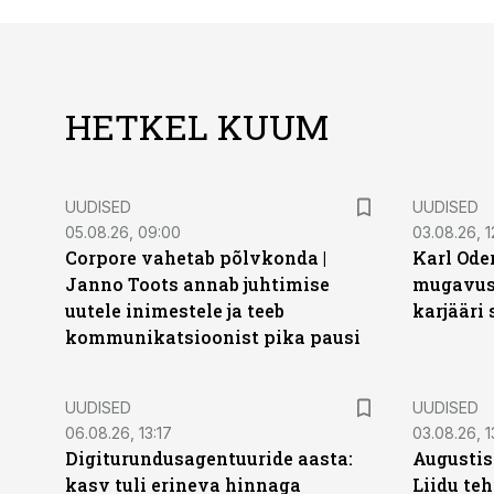
HETKEL KUUM
UUDISED
UUDISED
05.08.26, 09:00
03.08.26, 1
Corpore vahetab põlvkonda |
Karl Oder
Janno Toots annab juhtimise
mugavust
uutele inimestele ja teeb
karjääri
kommunikatsioonist pika pausi
UUDISED
UUDISED
06.08.26, 13:17
03.08.26, 1
Digiturundusagentuuride aasta:
Augustis
kasv tuli erineva hinnaga
Liidu teh