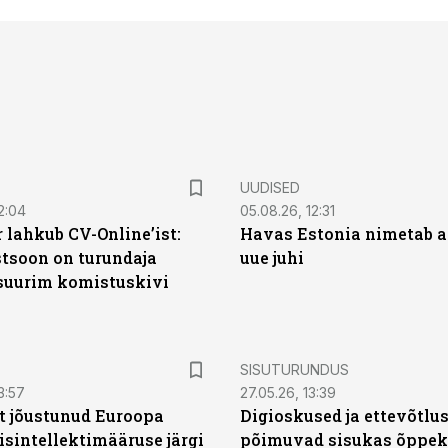
UUDISED
2:04
05.08.26, 12:31
 lahkub CV-Online’ist:
Havas Estonia nimetab 
soon on turundaja
uue juhi
 suurim komistuskivi
ST
SISUTURUNDUS
3:57
27.05.26, 13:39
t jõustunud Euroopa
Digioskused ja ettevõtlu
isintellektimääruse järgi
põimuvad sisukas õppek