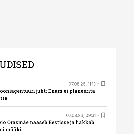
UDISED
07.08.26, 11:13
oniagentuuri juht: Enam ei planeerita
tte
07.08.26, 09:31
eio Orasmäe naaseb Eestisse ja hakkab
si müüki