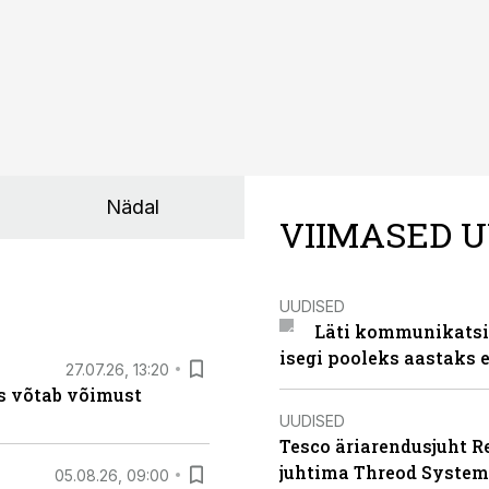
Nädal
VIIMASED U
UUDISED
Läti kommunikatsio
isegi pooleks aastaks e
27.07.26, 13:20
s võtab võimust
UUDISED
Tesco äriarendusjuht R
juhtima Threod System
05.08.26, 09:00