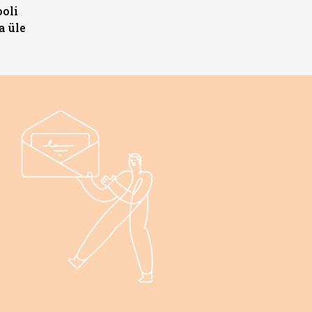
ooli
a üle