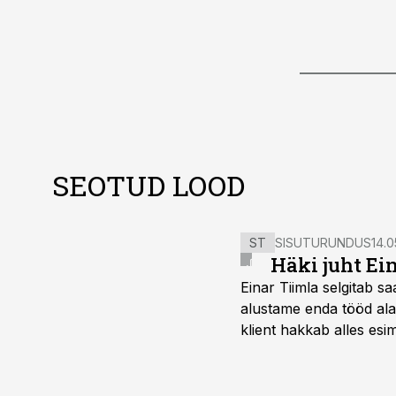
SEOTUD LOOD
ST
SISUTURUNDUS
14.0
Häki juht Ei
Einar Tiimla selgitab 
alustame enda tööd alati
klient hakkab alles esi