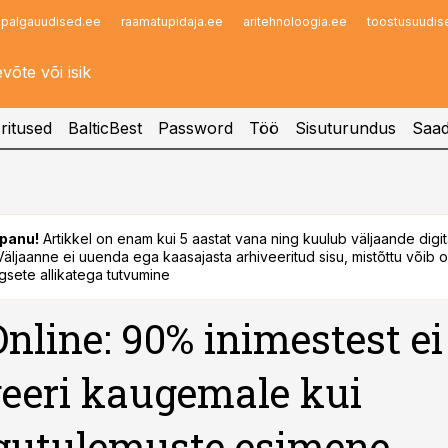
palgauudised.ee
raamatupidaja.ee
aritehnoloogia.ee
toostusuudis
Infopank
Radar
ritused
BalticBest
Password
Töö
Sisuturundus
Saad
panu!
Artikkel on enam kui 5 aastat vana ning kuulub väljaande digi
. Väljaanne ei uuenda ega kaasajasta arhiveeritud sisu, mistõttu võib ol
sete allikatega tutvumine
nline: 90% inimestest ei
eeri kaugemale kui
gutulemuste esimene