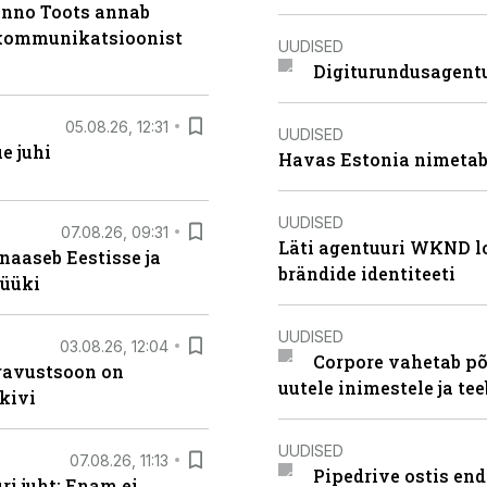
anno Toots annab
b kommunikatsioonist
UUDISED
Digiturundusagentu
05.08.26, 12:31
UUDISED
e juhi
Havas Estonia nimetab 
UUDISED
07.08.26, 09:31
Läti agentuuri WKND lo
naaseb Eestisse ja
brändide identiteeti
müüki
UUDISED
03.08.26, 12:04
Corpore vahetab põ
ugavustsoon on
uutele inimestele ja t
kivi
UUDISED
07.08.26, 11:13
Pipedrive ostis end
i juht: Enam ei