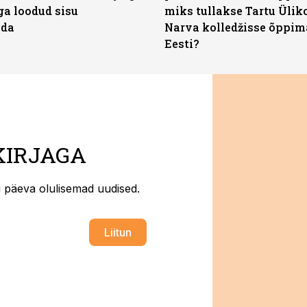
ga loodud sisu
miks tullakse Tartu Ülik
ada
Narva kolledžisse õppim
Eesti?
KIRJAGA
ti päeva olulisemad uudised.
Liitun