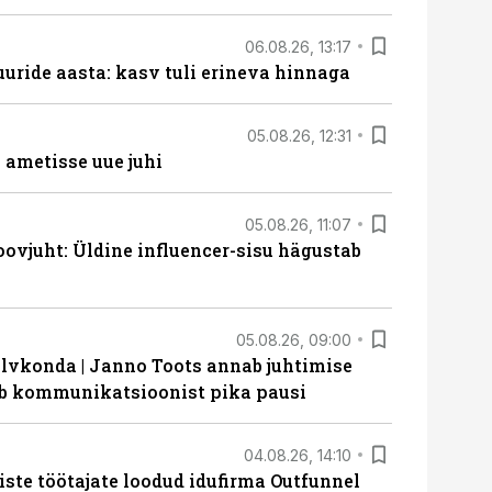
06.08.26, 13:17
uride aasta: kasv tuli erineva hinnaga
05.08.26, 12:31
ametisse uue juhi
05.08.26, 11:07
ovjuht: Üldine influencer-sisu hägustab
05.08.26, 09:00
lvkonda | Janno Toots annab juhtimise
eeb kommunikatsioonist pika pausi
04.08.26, 14:10
iste töötajate loodud idufirma Outfunnel