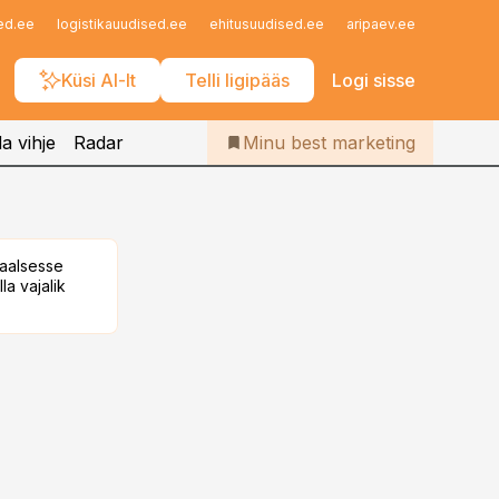
Iseteenindus
ed.ee
logistikauudised.ee
ehitusuudised.ee
aripaev.ee
finantsu
Telli Bestmarketing
Küsi AI-lt
Telli ligipääs
Logi sisse
a vihje
Radar
Minu best marketing
taalsesse
la vajalik