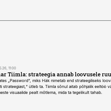
5.26, 11:00
nar Tiimla: strateegia annab loovusele ru
saates „Password“, miks Häk nimetab end strateegiliseks loo
 strateegiast,“ ütleb ta. Tiimla sõnul aitab põhjalik eeltöö v
meste visuaalide pealt mõtlema, mida ta tegelikult tahab.