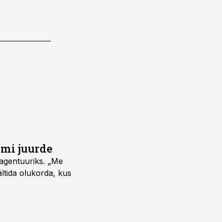
umi juurde
vagentuuriks. „Me
ältida olukorda, kus