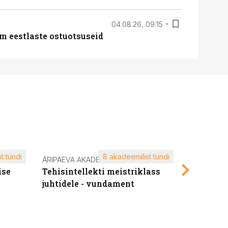
04.08.26, 09:15
m eestlaste ostuotsuseid
t tundi
8 akadeemilist tundi
ÄRIPÄEVA AKADEEMIA
ÄRIPÄEVA 
ise
Tehisintellekti meistriklass
Edukate f
juhtidele - vundament
kliendiü