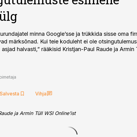
ülg
urundajatel minna Google’sse ja trükkida sisse oma fi
ad märksõnad. Kui teie koduleht ei ole otsingutulemust
n asjad halvasti,” rääkisid Kristjan-Paul Raude ja Armin
oimetaja
Salvesta
Vihja
Raude ja Armin Tüll WSI Online’ist