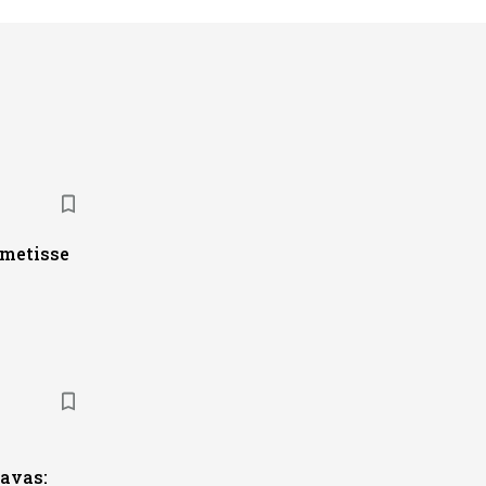
ametisse
s
avas: