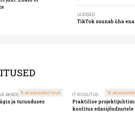
te
UUDISED
TikTok suunab üha ena
LITUSED
8 akadeemilist tundi
18 akadeemilis
VA AKADEEMIA
IT KOOLITUS
ügis ja turunduses
Praktilise projektijuhtim
koolitus edasijõudnutele