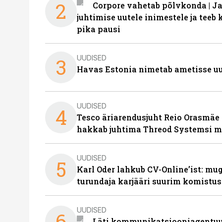
2
Corpore vahetab põlvkonda | J
juhtimise uutele inimestele ja tee
pika pausi
UUDISED
3
Havas Estonia nimetab ametisse uu
UUDISED
4
Tesco äriarendusjuht Reio Orasmäe 
hakkab juhtima Threod Systemsi 
UUDISED
5
Karl Oder lahkub CV-Online’ist: m
turundaja karjääri suurim komistus
UUDISED
6
Läti kommunikatsiooniagentuur