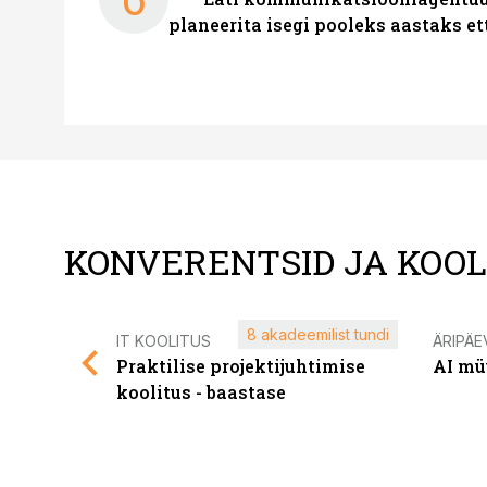
planeerita isegi pooleks aastaks et
KONVERENTSID JA KOO
8 akadeemilist tundi
IT KOOLITUS
ÄRIPÄE
Praktilise projektijuhtimise
AI mü
koolitus - baastase