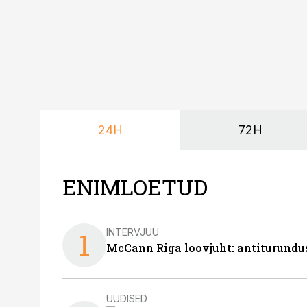
24H
72H
ENIMLOETUD
INTERVJUU
1
McCann Riga loovjuht: antiturundu
UUDISED