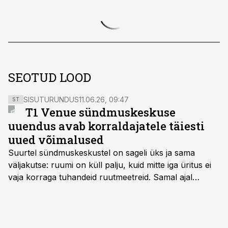
SEOTUD LOOD
SISUTURUNDUS
11.06.26, 09:47
ST
T1 Venue sündmuskeskuse
uuendus avab korraldajatele täiesti
uued võimalused
Suurtel sündmuskeskustel on sageli üks ja sama
väljakutse: ruumi on küll palju, kuid mitte iga üritus ei
vaja korraga tuhandeid ruutmeetreid. Samal ajal
soovivad ettevõtted ja korraldajad üha enam
paindlikkust – võimalust ühendada konverents, gala,
töötoad, meelelahutus ja võrgustumine tervikuks, ilma
et peaks kasutama mitut erinevat asukohta. T1