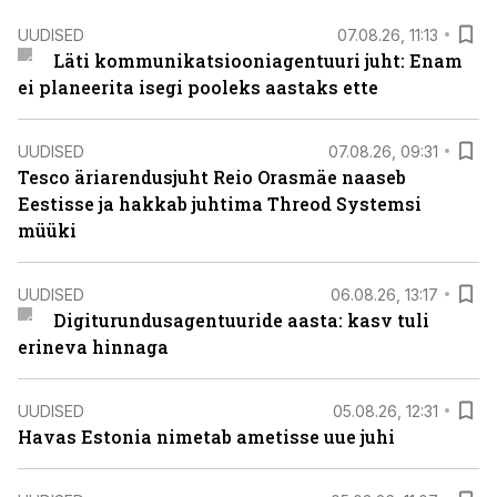
UUDISED
07.08.26, 11:13
Läti kommunikatsiooniagentuuri juht: Enam
ei planeerita isegi pooleks aastaks ette
UUDISED
07.08.26, 09:31
Tesco äriarendusjuht Reio Orasmäe naaseb
Eestisse ja hakkab juhtima Threod Systemsi
müüki
UUDISED
06.08.26, 13:17
Digiturundusagentuuride aasta: kasv tuli
erineva hinnaga
UUDISED
05.08.26, 12:31
Havas Estonia nimetab ametisse uue juhi