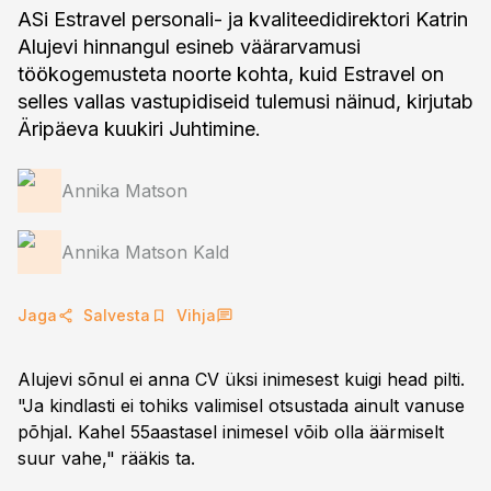
ASi Estravel personali- ja kvaliteedidirektori Katrin
Alujevi hinnangul esineb väärarvamusi
töökogemusteta noorte kohta, kuid Estravel on
selles vallas vastupidiseid tulemusi näinud, kirjutab
Äripäeva kuukiri Juhtimine.
Annika Matson
Annika Matson Kald
Jaga
Salvesta
Vihja
Alujevi sõnul ei anna CV üksi inimesest kuigi head pilti.
"Ja kindlasti ei tohiks valimisel otsustada ainult vanuse
põhjal. Kahel 55aastasel inimesel võib olla äärmiselt
suur vahe," rääkis ta.