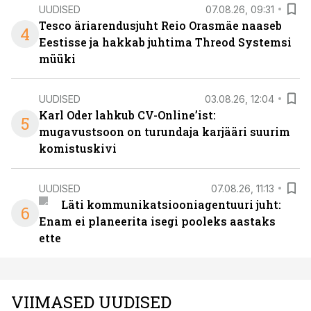
UUDISED
07.08.26, 09:31
Tesco äriarendusjuht Reio Orasmäe naaseb
4
Eestisse ja hakkab juhtima Threod Systemsi
müüki
UUDISED
03.08.26, 12:04
Karl Oder lahkub CV-Online’ist:
5
mugavustsoon on turundaja karjääri suurim
komistuskivi
UUDISED
07.08.26, 11:13
Läti kommunikatsiooniagentuuri juht:
6
Enam ei planeerita isegi pooleks aastaks
ette
VIIMASED UUDISED