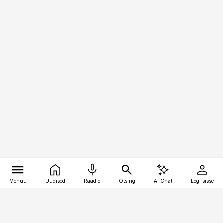
Menüü
Uudised
Raadio
Otsing
AI Chat
Logi sisse
Vana-Lõuna 39/1, 19094 Tallinn