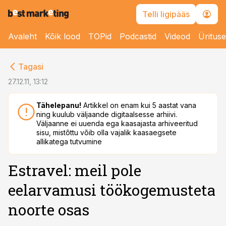
Telli ligipääs
Avaleht
Kõik lood
TOPid
Podcastid
Videod
Üritus
cebook
Tagasi
Twitter)
27.12.11, 13:12
kedIn
Tähelepanu!
Artikkel on enam kui 5 aastat vana
ning kuulub väljaande digitaalsesse arhiivi.
ail
Väljaanne ei uuenda ega kaasajasta arhiveeritud
sisu, mistõttu võib olla vajalik kaasaegsete
k
allikatega tutvumine
Estravel: meil pole
eelarvamusi töökogemusteta
noorte osas