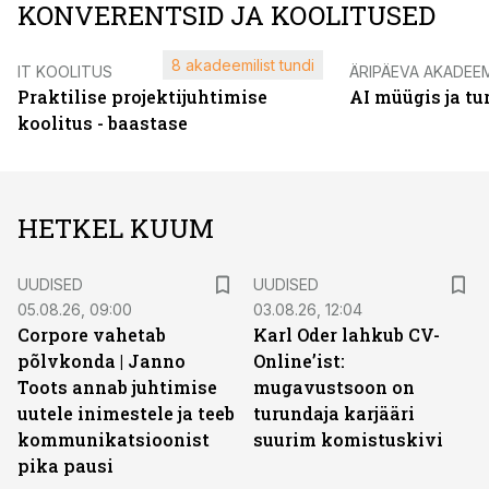
KONVERENTSID JA KOOLITUSED
8 akadeemilist tundi
IT KOOLITUS
ÄRIPÄEVA AKADEE
Praktilise projektijuhtimise
AI müügis ja t
koolitus - baastase
HETKEL KUUM
UUDISED
UUDISED
05.08.26, 09:00
03.08.26, 12:04
Corpore vahetab
Karl Oder lahkub CV-
põlvkonda | Janno
Online’ist:
Toots annab juhtimise
mugavustsoon on
uutele inimestele ja teeb
turundaja karjääri
kommunikatsioonist
suurim komistuskivi
pika pausi