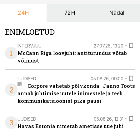
keskuses tegutsev sündmuskeskus T1 Venue on just
24H
72H
Nädal
nendele vajadustele vastanud uuendusega, mis pakub
senisest oluliselt rohkem lahendusi.
ENIMLOETUD
INTERVJUU
27.07.26, 13:20
1
McCann Riga loovjuht: antiturundus võtab
võimust
UUDISED
05.08.26, 09:00
Corpore vahetab põlvkonda | Janno Toots
2
annab juhtimise uutele inimestele ja teeb
kommunikatsioonist pika pausi
UUDISED
05.08.26, 12:31
3
Havas Estonia nimetab ametisse uue juhi