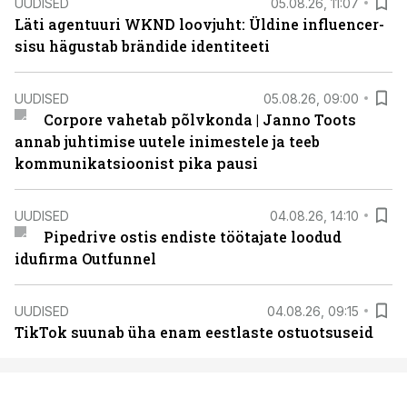
UUDISED
05.08.26, 11:07
Läti agentuuri WKND loovjuht: Üldine influencer-
sisu hägustab brändide identiteeti
UUDISED
05.08.26, 09:00
Corpore vahetab põlvkonda | Janno Toots
annab juhtimise uutele inimestele ja teeb
kommunikatsioonist pika pausi
UUDISED
04.08.26, 14:10
Pipedrive ostis endiste töötajate loodud
idufirma Outfunnel
UUDISED
04.08.26, 09:15
TikTok suunab üha enam eestlaste ostuotsuseid