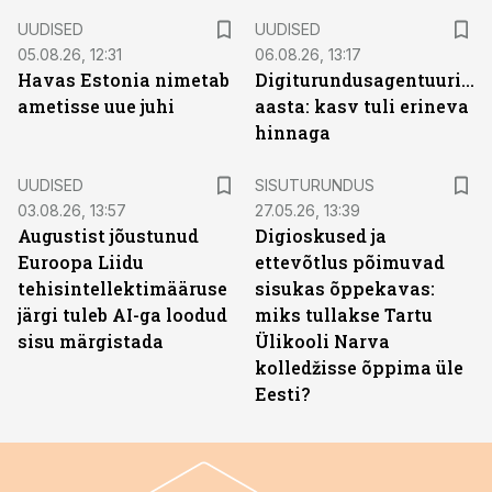
UUDISED
UUDISED
05.08.26, 12:31
06.08.26, 13:17
Havas Estonia nimetab
Digiturundusagentuuride
ametisse uue juhi
aasta: kasv tuli erineva
hinnaga
ST
UUDISED
SISUTURUNDUS
03.08.26, 13:57
27.05.26, 13:39
Augustist jõustunud
Digioskused ja
Euroopa Liidu
ettevõtlus põimuvad
tehisintellektimääruse
sisukas õppekavas:
järgi tuleb AI-ga loodud
miks tullakse Tartu
sisu märgistada
Ülikooli Narva
kolledžisse õppima üle
Eesti?