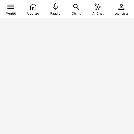
Menüü
Uudised
Raadio
Otsing
AI Chat
Logi sisse
Vana-Lõuna 39/1, 19094 Tallinn
(+372) 667 0111
bestmarketing@best-marketing.ee
Telli
Reklaam
Firmast
Sisu kasutamisõigused
Ajakirjaniku
eetikakoodeks
Üldtingimused
Privaatsustingimused
Küpsiste poliitika
KKK
Eesti Meediaettevõtete
Eelistuste haldamine