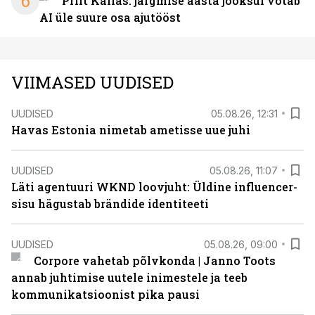
6
Priit Kallas: järgmise aasta jooksul võtab
AI üle suure osa ajutööst
VIIMASED UUDISED
UUDISED
05.08.26, 12:31
Havas Estonia nimetab ametisse uue juhi
UUDISED
05.08.26, 11:07
Läti agentuuri WKND loovjuht: Üldine influencer-
sisu hägustab brändide identiteeti
UUDISED
05.08.26, 09:00
Corpore vahetab põlvkonda | Janno Toots
annab juhtimise uutele inimestele ja teeb
kommunikatsioonist pika pausi