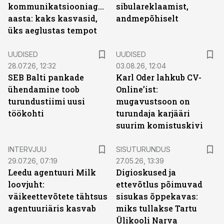
kommunikatsiooniagentuuride
sibulareklaamist,
aasta: kaks kasvasid,
andmepõhiselt
üks aeglustas tempot
UUDISED
UUDISED
28.07.26, 12:32
03.08.26, 12:04
SEB Balti pankade
Karl Oder lahkub CV-
ühendamine toob
Online’ist:
turundustiimi uusi
mugavustsoon on
töökohti
turundaja karjääri
suurim komistuskivi
ST
INTERVJUU
SISUTURUNDUS
29.07.26, 07:19
27.05.26, 13:39
Leedu agentuuri Milk
Digioskused ja
loovjuht:
ettevõtlus põimuvad
väikeettevõtete tähtsus
sisukas õppekavas:
agentuuriäris kasvab
miks tullakse Tartu
Ülikooli Narva