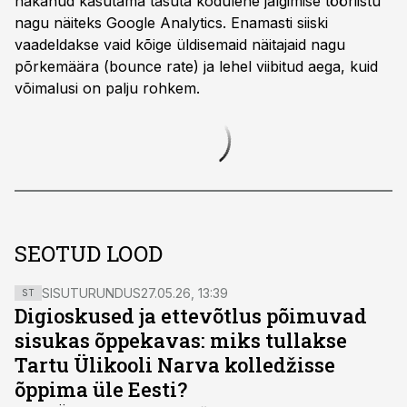
hakanud kasutama tasuta kodulehe jälgimise tööriistu
nagu näiteks Google Analytics. Enamasti siiski
vaadeldakse vaid kõige üldisemaid näitajaid nagu
põrkemäära (bounce rate) ja lehel viibitud aega, kuid
võimalusi on palju rohkem.
SEOTUD LOOD
SISUTURUNDUS
27.05.26, 13:39
ST
Digioskused ja ettevõtlus põimuvad
sisukas õppekavas: miks tullakse
Tartu Ülikooli Narva kolledžisse
õppima üle Eesti?