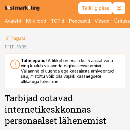
Telli ligipääs
Avaleht
Kõik lood
TOPid
Podcastid
Videod
Üritus
cebook
Tagasi
Twitter)
11.11.11, 10:39
kedIn
Tähelepanu!
Artikkel on enam kui 5 aastat vana
ning kuulub väljaande digitaalsesse arhiivi.
ail
Väljaanne ei uuenda ega kaasajasta arhiveeritud
sisu, mistõttu võib olla vajalik kaasaegsete
k
allikatega tutvumine
Tarbijad ootavad
internetikeskkonnas
personaalset lähenemist