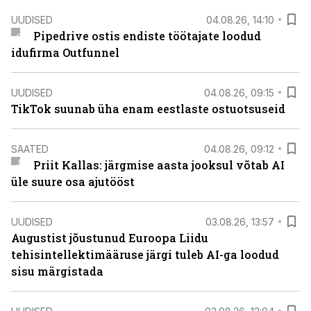
UUDISED
04.08.26, 14:10
Pipedrive ostis endiste töötajate loodud
idufirma Outfunnel
UUDISED
04.08.26, 09:15
TikTok suunab üha enam eestlaste ostuotsuseid
SAATED
04.08.26, 09:12
Priit Kallas: järgmise aasta jooksul võtab AI
üle suure osa ajutööst
UUDISED
03.08.26, 13:57
Augustist jõustunud Euroopa Liidu
tehisintellektimääruse järgi tuleb AI-ga loodud
sisu märgistada