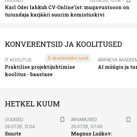
UUDISED
03.08.26, 12:04
Karl Oder lahkub CV-Online’ist: mugavustsoon on
turundaja karjääri suurim komistuskivi
KONVERENTSID JA KOOLITUSED
8 akadeemilist tundi
IT KOOLITUS
ÄRIPÄEVA AKADEE
Praktilise projektijuhtimise
AI müügis ja t
koolitus - baastase
HETKEL KUUM
UUDISED
ARVAMUSED
29.07.26, 12:04
28.07.26, 07:00
Suurte
Magnus Lužkov: