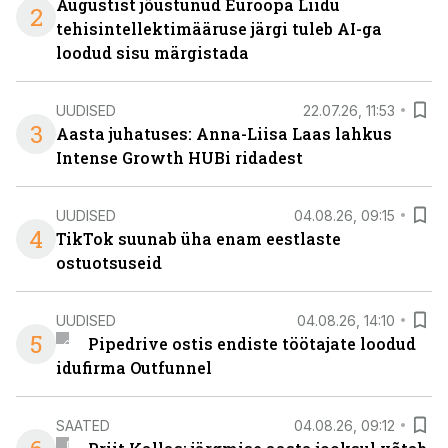
Augustist jõustunud Euroopa Liidu
2
tehisintellektimääruse järgi tuleb AI-ga
loodud sisu märgistada
UUDISED
22.07.26, 11:53
3
Aasta juhatuses: Anna-Liisa Laas lahkus
Intense Growth HUBi ridadest
UUDISED
04.08.26, 09:15
4
TikTok suunab üha enam eestlaste
ostuotsuseid
UUDISED
04.08.26, 14:10
5
Pipedrive ostis endiste töötajate loodud
idufirma Outfunnel
SAATED
04.08.26, 09:12