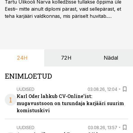
Tartu Ülikooli Narva kolledžisse tullakse õppima üle
Eesti– mitte ainult diplomi pärast, vaid sellepärast, et
teha karjääri valdkonnas, mis päriselt huvitab.
Õppekava “Ettevõtlus ja digilahendused” ühendab
ettevõtluse, tehnoloogia ja praktilised oskused viisil,
mis kõnetab nii ettevõtjaid, värskeid koolilõpetajaid kui
ka neid, kes soovivad teha karjääripööret.
24H
72H
Nädal
ENIMLOETUD
UUDISED
03.08.26, 12:04
Karl Oder lahkub CV-Online’ist:
1
mugavustsoon on turundaja karjääri suurim
komistuskivi
UUDISED
03.08.26, 13:57