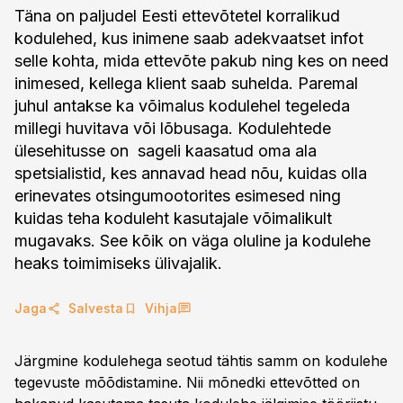
Täna on paljudel Eesti ettevõtetel korralikud
kodulehed, kus inimene saab adekvaatset infot
selle kohta, mida ettevõte pakub ning kes on need
inimesed, kellega klient saab suhelda. Paremal
juhul antakse ka võimalus kodulehel tegeleda
millegi huvitava või lõbusaga. Kodulehtede
ülesehitusse on sageli kaasatud oma ala
spetsialistid, kes annavad head nõu, kuidas olla
erinevates otsingumootorites esimesed ning
kuidas teha koduleht kasutajale võimalikult
mugavaks. See kõik on väga oluline ja kodulehe
heaks toimimiseks ülivajalik.
Jaga
Salvesta
Vihja
Järgmine kodulehega seotud tähtis samm on kodulehe
tegevuste mõõdistamine. Nii mõnedki ettevõtted on