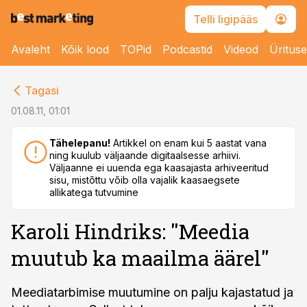
Telli ligipääs
Avaleht
Kõik lood
TOPid
Podcastid
Videod
Üritus
cebook
Tagasi
Twitter)
01.08.11, 01:01
kedIn
Tähelepanu!
Artikkel on enam kui 5 aastat vana
ning kuulub väljaande digitaalsesse arhiivi.
ail
Väljaanne ei uuenda ega kaasajasta arhiveeritud
sisu, mistõttu võib olla vajalik kaasaegsete
k
allikatega tutvumine
Karoli Hindriks: ''Meedia
muutub ka maailma äärel''
Meediatarbimise muutumine on palju kajastatud ja