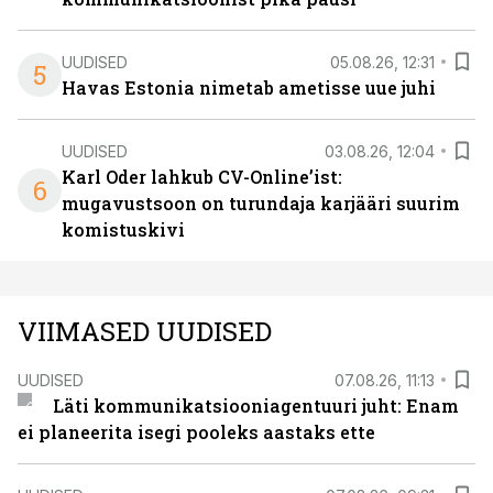
UUDISED
05.08.26, 12:31
5
Havas Estonia nimetab ametisse uue juhi
UUDISED
03.08.26, 12:04
Karl Oder lahkub CV-Online’ist:
6
mugavustsoon on turundaja karjääri suurim
komistuskivi
VIIMASED UUDISED
UUDISED
07.08.26, 11:13
Läti kommunikatsiooniagentuuri juht: Enam
ei planeerita isegi pooleks aastaks ette