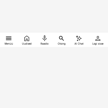
Menüü
Uudised
Raadio
Otsing
AI Chat
Logi sisse
Vana-Lõuna 39/1, 19094 Tallinn
(+372) 667 0111
bestmarketing@best-marketing.ee
Telli
Reklaam
Firmast