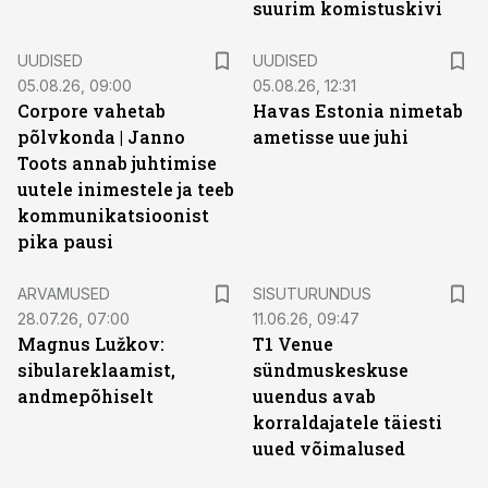
suurim komistuskivi
UUDISED
UUDISED
05.08.26, 09:00
05.08.26, 12:31
Corpore vahetab
Havas Estonia nimetab
põlvkonda | Janno
ametisse uue juhi
Toots annab juhtimise
uutele inimestele ja teeb
kommunikatsioonist
pika pausi
ST
ARVAMUSED
SISUTURUNDUS
28.07.26, 07:00
11.06.26, 09:47
Magnus Lužkov:
T1 Venue
sibulareklaamist,
sündmuskeskuse
andmepõhiselt
uuendus avab
korraldajatele täiesti
uued võimalused