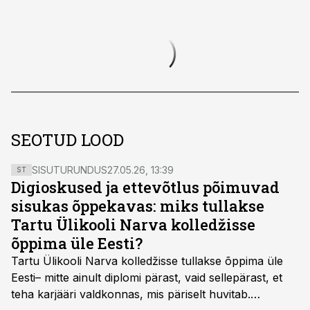
SEOTUD LOOD
SISUTURUNDUS
27.05.26, 13:39
ST
Digioskused ja ettevõtlus põimuvad
sisukas õppekavas: miks tullakse
Tartu Ülikooli Narva kolledžisse
õppima üle Eesti?
Tartu Ülikooli Narva kolledžisse tullakse õppima üle
Eesti– mitte ainult diplomi pärast, vaid sellepärast, et
teha karjääri valdkonnas, mis päriselt huvitab.