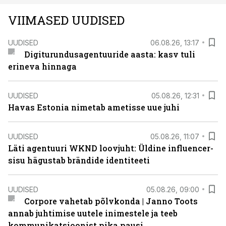
VIIMASED UUDISED
UUDISED
06.08.26, 13:17
Digiturundusagentuuride aasta: kasv tuli
erineva hinnaga
UUDISED
05.08.26, 12:31
Havas Estonia nimetab ametisse uue juhi
UUDISED
05.08.26, 11:07
Läti agentuuri WKND loovjuht: Üldine influencer-
sisu hägustab brändide identiteeti
UUDISED
05.08.26, 09:00
Corpore vahetab põlvkonda | Janno Toots
annab juhtimise uutele inimestele ja teeb
kommunikatsioonist pika pausi