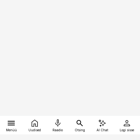
Menüü
Uudised
Raadio
Otsing
AI Chat
Logi sisse