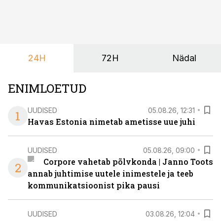
Õppekava “Ettevõtlus ja digilahendused” ühendab
ettevõtluse, tehnoloogia ja praktilised oskused viisil,
mis kõnetab nii ettevõtjaid, värskeid koolilõpetajaid kui
ka neid, kes soovivad teha karjääripööret.
24H
72H
Nädal
ENIMLOETUD
UUDISED
05.08.26, 12:31
1
Havas Estonia nimetab ametisse uue juhi
UUDISED
05.08.26, 09:00
Corpore vahetab põlvkonda | Janno Toots
2
annab juhtimise uutele inimestele ja teeb
kommunikatsioonist pika pausi
UUDISED
03.08.26, 12:04