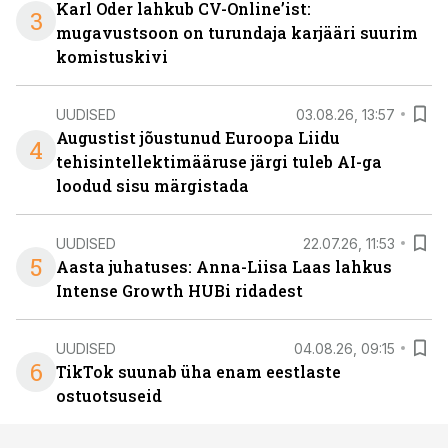
Karl Oder lahkub CV-Online’ist:
3
mugavustsoon on turundaja karjääri suurim
komistuskivi
UUDISED
03.08.26, 13:57
Augustist jõustunud Euroopa Liidu
4
tehisintellektimääruse järgi tuleb AI-ga
loodud sisu märgistada
UUDISED
22.07.26, 11:53
5
Aasta juhatuses: Anna-Liisa Laas lahkus
Intense Growth HUBi ridadest
UUDISED
04.08.26, 09:15
6
TikTok suunab üha enam eestlaste
ostuotsuseid