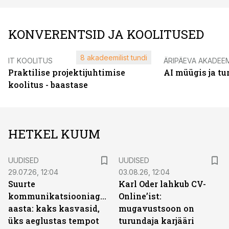
KONVERENTSID JA KOOLITUSED
8 akadeemilist tundi
IT KOOLITUS
ÄRIPÄEVA AKADEE
Praktilise projektijuhtimise
AI müügis ja t
koolitus - baastase
HETKEL KUUM
UUDISED
UUDISED
29.07.26, 12:04
03.08.26, 12:04
Suurte
Karl Oder lahkub CV-
kommunikatsiooniagentuuride
Online’ist:
aasta: kaks kasvasid,
mugavustsoon on
üks aeglustas tempot
turundaja karjääri