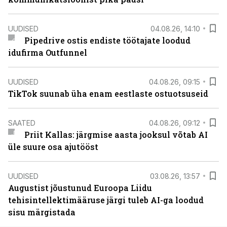
UUDISED
04.08.26, 14:10
Pipedrive ostis endiste töötajate loodud
idufirma Outfunnel
UUDISED
04.08.26, 09:15
TikTok suunab üha enam eestlaste ostuotsuseid
SAATED
04.08.26, 09:12
Priit Kallas: järgmise aasta jooksul võtab AI
üle suure osa ajutööst
UUDISED
03.08.26, 13:57
Augustist jõustunud Euroopa Liidu
tehisintellektimääruse järgi tuleb AI-ga loodud
sisu märgistada