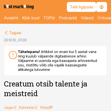
Telli ligipääs
Avaleht
Kõik lood
TOPid
Podcastid
Videod
Üritus
cebook
Tagasi
Twitter)
20.10.10, 01:00
kedIn
Tähelepanu!
Artikkel on enam kui 5 aastat vana
ning kuulub väljaande digitaalsesse arhiivi.
ail
Väljaanne ei uuenda ega kaasajasta arhiveeritud
sisu, mistõttu võib olla vajalik kaasaegsete
k
allikatega tutvumine
Creatum otsib talente ja
meistreid
Jaga
Salvesta
Vihja