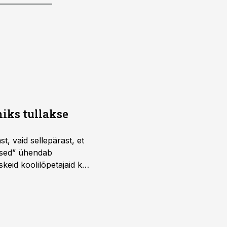
iks tullakse
t, vaid sellepärast, et
dused” ühendab
skeid koolilõpetajaid kui