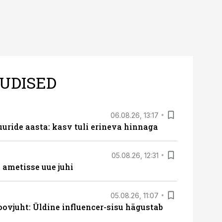
UDISED
06.08.26, 13:17
uride aasta: kasv tuli erineva hinnaga
05.08.26, 12:31
ametisse uue juhi
05.08.26, 11:07
ovjuht: Üldine influencer-sisu hägustab