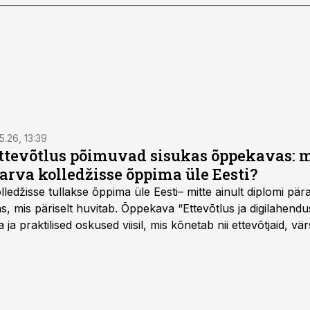
5.26, 13:39
ettevõtlus põimuvad sisukas õppekavas: m
arva kolledžisse õppima üle Eesti?
ledžisse tullakse õppima üle Eesti– mitte ainult diplomi päras
as, mis päriselt huvitab. Õppekava “Ettevõtlus ja digilahen
 ja praktilised oskused viisil, mis kõnetab nii ettevõtjaid, vär
eha karjääripööret.