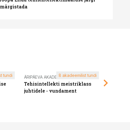
u märgistada
t tundi
8 akadeemilist tundi
ÄRIPÄEVA AKADEEMIA
ÄRIPÄEVA 
ise
Tehisintellekti meistriklass
Edukate f
juhtidele - vundament
kliendiü