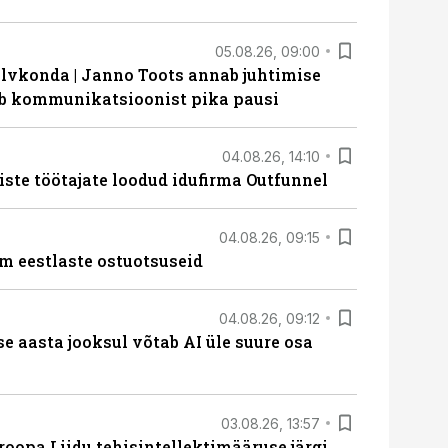
05.08.26, 09:00
lvkonda | Janno Toots annab juhtimise
eeb kommunikatsioonist pika pausi
04.08.26, 14:10
iste töötajate loodud idufirma Outfunnel
04.08.26, 09:15
m eestlaste ostuotsuseid
04.08.26, 09:12
ise aasta jooksul võtab AI üle suure osa
03.08.26, 13:57
roopa Liidu tehisintellektimääruse järgi