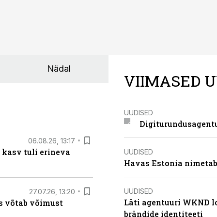
Nädal
VIIMASED U
UUDISED
Digiturundusagentu
06.08.26, 13:17
 kasv tuli erineva
UUDISED
Havas Estonia nimetab 
UUDISED
27.07.26, 13:20
Läti agentuuri WKND lo
s võtab võimust
brändide identiteeti