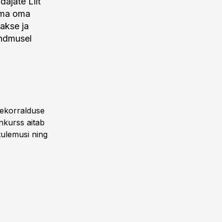
ajate Liit
adma oma
akse ja
ündmusel
tekorralduse
nkurss aitab
tulemusi ning