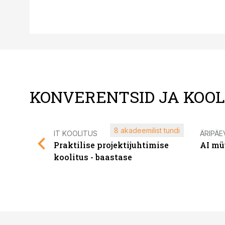
KONVERENTSID JA KOO
8 akadeemilist tundi
IT KOOLITUS
ÄRIPÄE
Praktilise projektijuhtimise
AI mü
koolitus - baastase