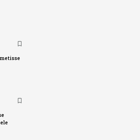
ametisse
se
ele