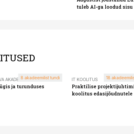
tuleb AI-ga loodud sis
LITUSED
8 akadeemilist tundi
18 akadeemilis
VA AKADEEMIA
IT KOOLITUS
ügis ja turunduses
Praktilise projektijuhtim
koolitus edasijõudnutele