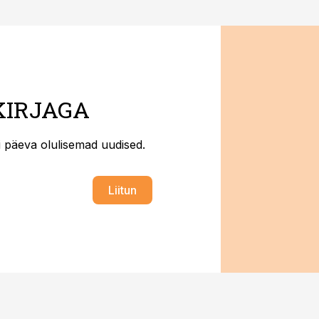
KIRJAGA
ti päeva olulisemad uudised.
Liitun