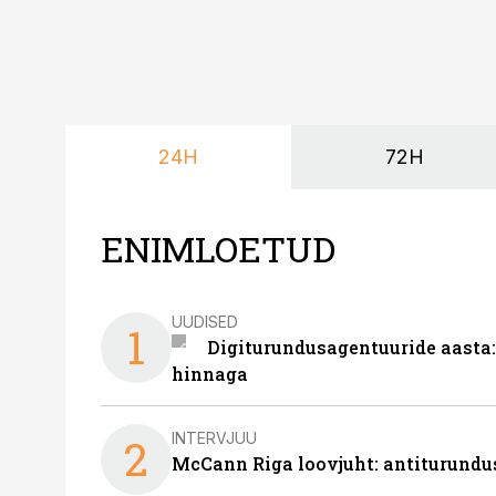
24H
72H
ENIMLOETUD
UUDISED
1
Digiturundusagentuuride aasta:
hinnaga
INTERVJUU
2
McCann Riga loovjuht: antiturundu