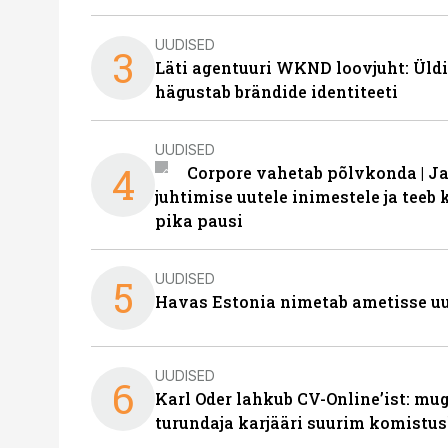
UUDISED
3
Läti agentuuri WKND loovjuht: Üldi
hägustab brändide identiteeti
UUDISED
4
Corpore vahetab põlvkonda | J
juhtimise uutele inimestele ja tee
pika pausi
UUDISED
5
Havas Estonia nimetab ametisse uu
UUDISED
6
Karl Oder lahkub CV-Online’ist: m
turundaja karjääri suurim komistus