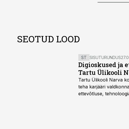
SEOTUD LOOD
ST
SISUTURUNDUS
27.0
Digioskused ja 
Tartu Ülikooli N
Tartu Ülikooli Narva kol
teha karjääri valdkonn
ettevõtluse, tehnoloogia
ka neid, kes soovivad t