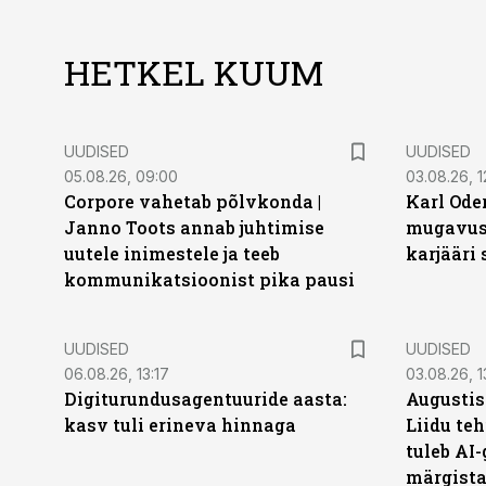
HETKEL KUUM
UUDISED
UUDISED
05.08.26, 09:00
03.08.26, 1
Corpore vahetab põlvkonda |
Karl Oder
Janno Toots annab juhtimise
mugavust
uutele inimestele ja teeb
karjääri
kommunikatsioonist pika pausi
UUDISED
UUDISED
06.08.26, 13:17
03.08.26, 1
Digiturundusagentuuride aasta:
Augustis
kasv tuli erineva hinnaga
Liidu teh
tuleb AI-
märgist