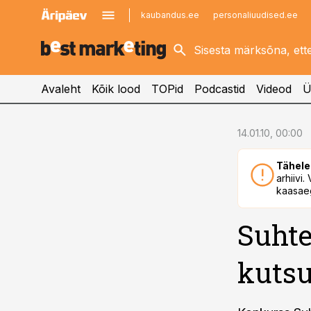
kaubandus.ee
personaliuudised.ee
kinnisvarauudised.ee
imelineajalugu.ee
logistikauudised.ee
imelineteadus.ee
Avaleht
Kõik lood
TOPid
Podcastid
Videod
Ü
cebook
14.01.10, 00:00
Twitter)
Tähele
kedIn
arhiivi
kaasaeg
ail
Suhte
k
kuts