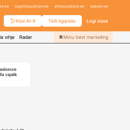
Iseteenindus
ed.ee
logistikauudised.ee
ehitusuudised.ee
aripaev.ee
finantsu
Telli Bestmarketing
Küsi AI-lt
Telli ligipääs
Logi sisse
a vihje
Radar
Minu best marketing
taalsesse
la vajalik