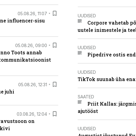
05.08.26, 11:07
UUDISED
ne influencer-sisu
Corpore vahetab põ
uutele inimestele ja t
05.08.26, 09:00
UUDISED
anno Toots annab
Pipedrive ostis end
b kommunikatsioonist
UUDISED
TikTok suunab üha ena
05.08.26, 12:31
e juhi
SAATED
Priit Kallas: järgm
ajutööst
03.08.26, 12:04
ugavustsoon on
kivi
UUDISED
Augustist jõustunud Eu