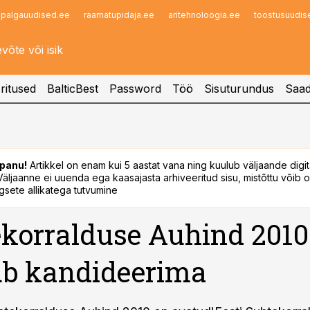
palgauudised.ee
raamatupidaja.ee
aritehnoloogia.ee
toostusuudis
Infopank
Radar
ritused
BalticBest
Password
Töö
Sisuturundus
Saad
panu!
Artikkel on enam kui 5 aastat vana ning kuulub väljaande digi
. Väljaanne ei uuenda ega kaasajasta arhiveeritud sisu, mistõttu võib ol
sete allikatega tutvumine
korralduse Auhind 2010
ub kandideerima