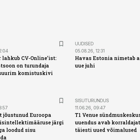
UUDISED
2:04
05.08.26, 12:31
 lahkub CV-Online’ist:
Havas Estonia nimetab 
soon on turundaja
uue juhi
 suurim komistuskivi
ST
SISUTURUNDUS
3:57
11.06.26, 09:47
t jõustunud Euroopa
T1 Venue sündmuskesku
isintellektimääruse järgi
uuendus avab korraldajat
ga loodud sisu
täiesti uued võimalused
ada