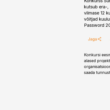
Konkurss Suh
kutsub era-,
viimase 12 k
võitjad kuul
Password 20
Jaga
Konkursi eesm
alased projek
organisatsioon
saada tunnust