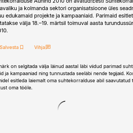
tekorralduse Auhind 2010 on avatud!Eesti Suhtekorrald
 avaliku ja kolmanda sektori organisatsioone üles se
uu edukamaid projekte ja kampaaniaid. Parimaid esitlet
utatakse välja 18.–19. märtsil toimuval aasta turunduss
10.
Salvesta
Vihja
ärk on selgitada välja läinud aastal läbi viidud parimad suh
tid ja kampaaniad ning tunnustada seeläbi nende tegijaid. Ko
idel esitleda laiemalt oma suhtekorralduse abil saavutatud 
ust oma tööle.