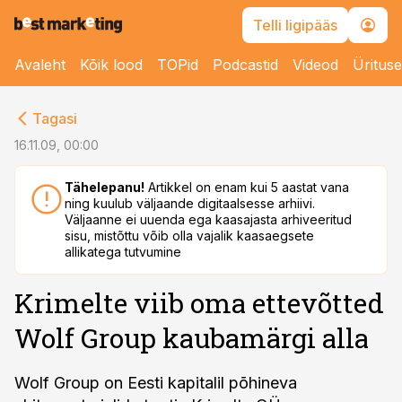
Telli ligipääs
Avaleht
Kõik lood
TOPid
Podcastid
Videod
Üritus
cebook
Tagasi
Twitter)
16.11.09, 00:00
kedIn
Tähelepanu!
Artikkel on enam kui 5 aastat vana
ning kuulub väljaande digitaalsesse arhiivi.
ail
Väljaanne ei uuenda ega kaasajasta arhiveeritud
sisu, mistõttu võib olla vajalik kaasaegsete
k
allikatega tutvumine
Krimelte viib oma ettevõtted
Wolf Group kaubamärgi alla
Wolf Group on Eesti kapitalil põhineva