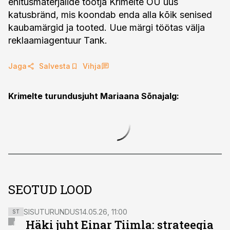
ehitusmaterjalide tootja Krimelte OÜ uus
katusbränd, mis koondab enda alla kõik senised
kaubamärgid ja tooted. Uue märgi töötas välja
reklaamiagentuur Tank.
Jaga
Salvesta
Vihja
Krimelte turundusjuht Mariaana Sõnajalg:
SEOTUD LOOD
SISUTURUNDUS
14.05.26, 11:00
ST
Häki juht Einar Tiimla: strateegia