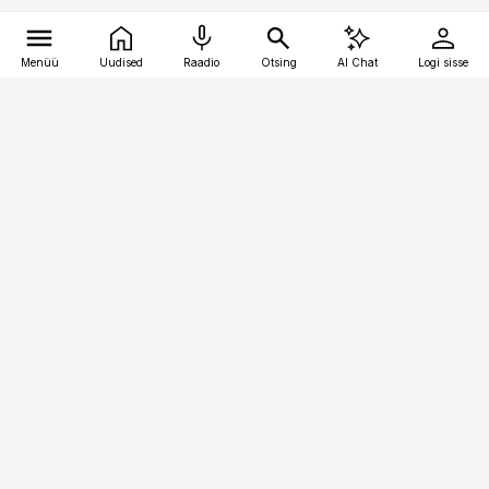
Menüü
Uudised
Raadio
Otsing
AI Chat
Logi sisse
Vana-Lõuna 39/1, 19094 Tallinn
(+372) 667 0111
bestmarketing@best-marketing.ee
Telli
Reklaam
Firmast
Sisu kasutamisõigused
Ajakirjaniku
eetikakoodeks
Üldtingimused
Privaatsustingimused
Küpsiste poliitika
KKK
Eesti Meediaettevõtete
Eelistuste haldamine