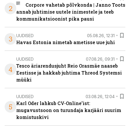
Corpore vahetab põlvkonda | Janno Toots
2
annab juhtimise uutele inimestele ja teeb
kommunikatsioonist pika pausi
UUDISED
05.08.26, 12:31
3
Havas Estonia nimetab ametisse uue juhi
UUDISED
07.08.26, 09:31
Tesco äriarendusjuht Reio Orasmäe naaseb
4
Eestisse ja hakkab juhtima Threod Systemsi
müüki
UUDISED
03.08.26, 12:04
Karl Oder lahkub CV-Online’ist:
5
mugavustsoon on turundaja karjääri suurim
komistuskivi