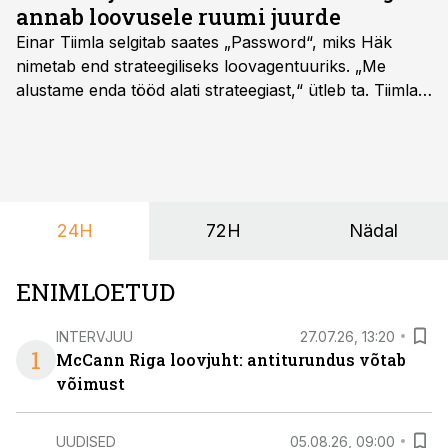
annab loovusele ruumi juurde
Einar Tiimla selgitab saates „Password“, miks Häk
nimetab end strateegiliseks loovagentuuriks. „Me
alustame enda tööd alati strateegiast,“ ütleb ta. Tiimla
sõnul aitab põhjalik eeltöö vältida olukorda, kus klient
hakkab alles esimeste visuaalide pealt mõtlema, mida
ta tegelikult tahab.
24H
72H
Nädal
ENIMLOETUD
INTERVJUU
27.07.26, 13:20
1
McCann Riga loovjuht: antiturundus võtab
võimust
UUDISED
05.08.26, 09:00