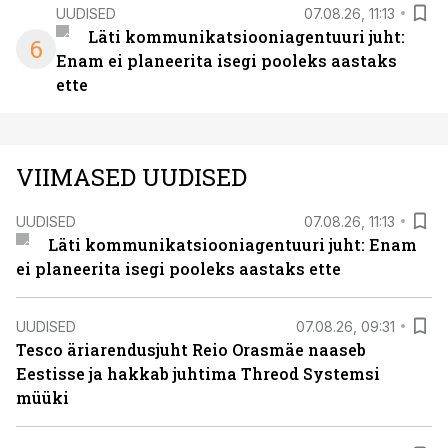
UUDISED
07.08.26, 11:13
Läti kommunikatsiooniagentuuri juht:
6
Enam ei planeerita isegi pooleks aastaks
ette
VIIMASED UUDISED
UUDISED
07.08.26, 11:13
Läti kommunikatsiooniagentuuri juht: Enam
ei planeerita isegi pooleks aastaks ette
UUDISED
07.08.26, 09:31
Tesco äriarendusjuht Reio Orasmäe naaseb
Eestisse ja hakkab juhtima Threod Systemsi
müüki