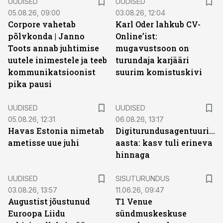
UUDISED
UUDISED
05.08.26, 09:00
03.08.26, 12:04
Corpore vahetab
Karl Oder lahkub CV-
põlvkonda | Janno
Online’ist:
Toots annab juhtimise
mugavustsoon on
uutele inimestele ja teeb
turundaja karjääri
kommunikatsioonist
suurim komistuskivi
pika pausi
UUDISED
UUDISED
05.08.26, 12:31
06.08.26, 13:17
Havas Estonia nimetab
Digiturundusagentuuride
ametisse uue juhi
aasta: kasv tuli erineva
hinnaga
ST
UUDISED
SISUTURUNDUS
03.08.26, 13:57
11.06.26, 09:47
Augustist jõustunud
T1 Venue
Euroopa Liidu
sündmuskeskuse