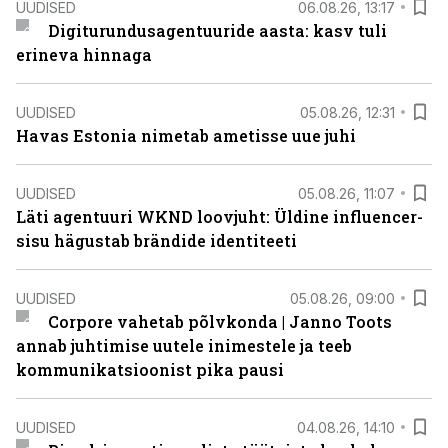
UUDISED
06.08.26, 13:17
Digiturundusagentuuride aasta: kasv tuli
erineva hinnaga
UUDISED
05.08.26, 12:31
Havas Estonia nimetab ametisse uue juhi
UUDISED
05.08.26, 11:07
Läti agentuuri WKND loovjuht: Üldine influencer-
sisu hägustab brändide identiteeti
UUDISED
05.08.26, 09:00
Corpore vahetab põlvkonda | Janno Toots
annab juhtimise uutele inimestele ja teeb
kommunikatsioonist pika pausi
UUDISED
04.08.26, 14:10