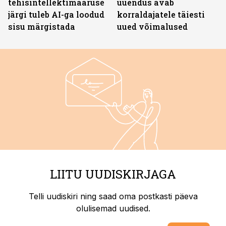
tehisintellektimääruse
uuendus avab
järgi tuleb AI-ga loodud
korraldajatele täiesti
sisu märgistada
uued võimalused
LIITU UUDISKIRJAGA
Telli uudiskiri ning saad oma postkasti päeva
olulisemad uudised.