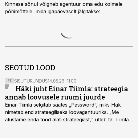
Kinnase sõnul võlgneb agentuur oma edu kolmele
põhimõttele, mida igapäevaselt jälgitakse:
SEOTUD LOOD
SISUTURUNDUS
14.05.26, 11:00
ST
Häki juht Einar Tiimla: strateegia
annab loovusele ruumi juurde
Einar Tiimla selgitab saates „Password“, miks Häk
nimetab end strateegiliseks loovagentuuriks. „Me
alustame enda tööd alati strateegiast,“ ütleb ta. Tiimla
sõnul aitab põhjalik eeltöö vältida olukorda, kus klient
hakkab alles esimeste visuaalide pealt mõtlema, mida