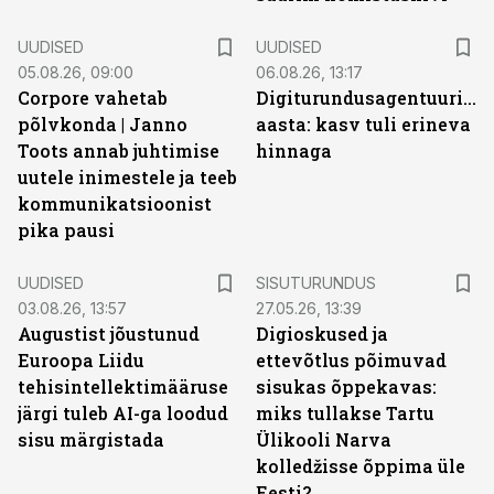
UUDISED
UUDISED
05.08.26, 09:00
06.08.26, 13:17
Corpore vahetab
Digiturundusagentuuride
põlvkonda | Janno
aasta: kasv tuli erineva
Toots annab juhtimise
hinnaga
uutele inimestele ja teeb
kommunikatsioonist
pika pausi
ST
UUDISED
SISUTURUNDUS
03.08.26, 13:57
27.05.26, 13:39
Augustist jõustunud
Digioskused ja
Euroopa Liidu
ettevõtlus põimuvad
tehisintellektimääruse
sisukas õppekavas:
järgi tuleb AI-ga loodud
miks tullakse Tartu
sisu märgistada
Ülikooli Narva
kolledžisse õppima üle
Eesti?