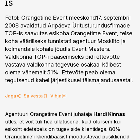
is
Fotol: Orangetime Event meeskond17. septembril
2008 avaldatud Äripäeva Üritusturundusfirmade
TOP-is saavutas esikoha Orangetime Event, teise
koha vääriliseks tunnistati agentuur Moskiito ja
kolmandale kohale jõudis Event Masters.
Valdkonna TOP-i pääsemiseks pidi ettevõtte
vastava valdkonna tegevuse osakaal käibest
olema vähemalt 51%. Ettevõte peab olema
tegutsenud kahel järjestikusel täismajandusaastal.
Jaga
Salvesta
Vihja
Agentuuri Orangetime Event juhataja
Hardi Kinnas
ütles, et võit tuli hea üllatusena, kuid olulisem kui
esikoht edetabelis on tugev side klientidega. 80%
Orangetime'i kliendibaasist moodustavad püsikliendid.