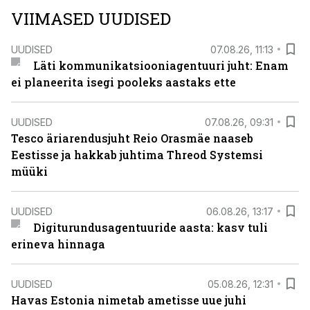
VIIMASED UUDISED
UUDISED
07.08.26, 11:13
Läti kommunikatsiooniagentuuri juht: Enam
ei planeerita isegi pooleks aastaks ette
UUDISED
07.08.26, 09:31
Tesco äriarendusjuht Reio Orasmäe naaseb
Eestisse ja hakkab juhtima Threod Systemsi
müüki
UUDISED
06.08.26, 13:17
Digiturundusagentuuride aasta: kasv tuli
erineva hinnaga
UUDISED
05.08.26, 12:31
Havas Estonia nimetab ametisse uue juhi