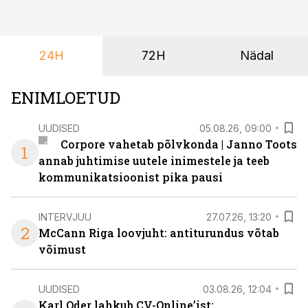
ta tegelikult tahab.
24H
72H
Nädal
ENIMLOETUD
UUDISED
05.08.26, 09:00
Corpore vahetab põlvkonda | Janno Toots
1
annab juhtimise uutele inimestele ja teeb
kommunikatsioonist pika pausi
INTERVJUU
27.07.26, 13:20
2
McCann Riga loovjuht: antiturundus võtab
võimust
UUDISED
03.08.26, 12:04
Karl Oder lahkub CV-Online’ist: