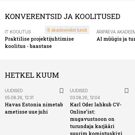
KONVERENTSID JA KOOLITUSED
8 akadeemilist tundi
IT KOOLITUS
ÄRIPÄEVA AKADEE
Praktilise projektijuhtimise
AI müügis ja t
koolitus - baastase
HETKEL KUUM
UUDISED
UUDISED
05.08.26, 12:31
03.08.26, 12:04
Havas Estonia nimetab
Karl Oder lahkub CV-
ametisse uue juhi
Online’ist:
mugavustsoon on
turundaja karjääri
suurim komistuskivi