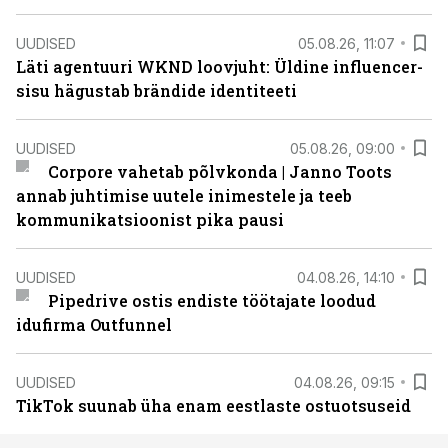
UUDISED
05.08.26, 11:07
Läti agentuuri WKND loovjuht: Üldine influencer-
sisu hägustab brändide identiteeti
UUDISED
05.08.26, 09:00
Corpore vahetab põlvkonda | Janno Toots
annab juhtimise uutele inimestele ja teeb
kommunikatsioonist pika pausi
UUDISED
04.08.26, 14:10
Pipedrive ostis endiste töötajate loodud
idufirma Outfunnel
UUDISED
04.08.26, 09:15
TikTok suunab üha enam eestlaste ostuotsuseid