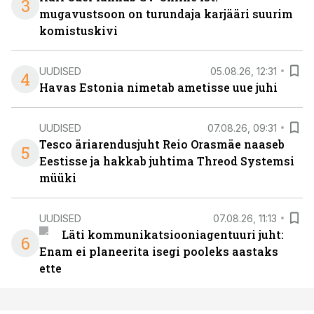
3
mugavustsoon on turundaja karjääri suurim
komistuskivi
UUDISED
05.08.26, 12:31
4
Havas Estonia nimetab ametisse uue juhi
UUDISED
07.08.26, 09:31
Tesco äriarendusjuht Reio Orasmäe naaseb
5
Eestisse ja hakkab juhtima Threod Systemsi
müüki
UUDISED
07.08.26, 11:13
Läti kommunikatsiooniagentuuri juht:
6
Enam ei planeerita isegi pooleks aastaks
ette