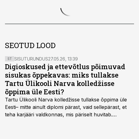
SEOTUD LOOD
SISUTURUNDUS
27.05.26, 13:39
ST
Digioskused ja ettevõtlus põimuvad
sisukas õppekavas: miks tullakse
Tartu Ülikooli Narva kolledžisse
õppima üle Eesti?
Tartu Ülikooli Narva kolledžisse tullakse õppima üle
Eesti– mitte ainult diplomi pärast, vaid sellepärast, et
teha karjääri valdkonnas, mis päriselt huvitab.
Õppekava “Ettevõtlus ja digilahendused” ühendab
ettevõtluse, tehnoloogia ja praktilised oskused viisil,
mis kõnetab nii ettevõtjaid, värskeid koolilõpetajaid kui