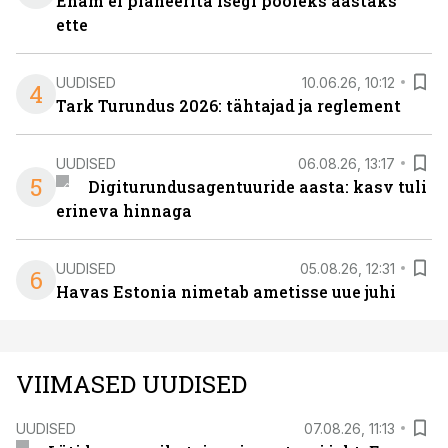
Enam ei planeerita isegi pooleks aastaks
ette
UUDISED
10.06.26, 10:12
4
Tark Turundus 2026: tähtajad ja reglement
UUDISED
06.08.26, 13:17
5
Digiturundusagentuuride aasta: kasv tuli
erineva hinnaga
UUDISED
05.08.26, 12:31
6
Havas Estonia nimetab ametisse uue juhi
VIIMASED UUDISED
UUDISED
07.08.26, 11:13