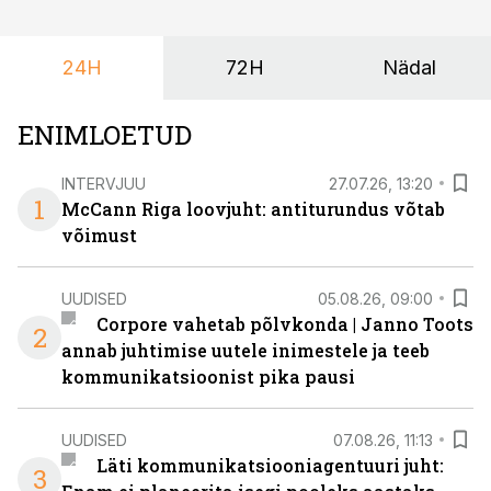
ka neid, kes soovivad teha karjääripööret.
24H
72H
Nädal
ENIMLOETUD
INTERVJUU
27.07.26, 13:20
1
McCann Riga loovjuht: antiturundus võtab
võimust
UUDISED
05.08.26, 09:00
Corpore vahetab põlvkonda | Janno Toots
2
annab juhtimise uutele inimestele ja teeb
kommunikatsioonist pika pausi
UUDISED
07.08.26, 11:13
Läti kommunikatsiooniagentuuri juht:
3