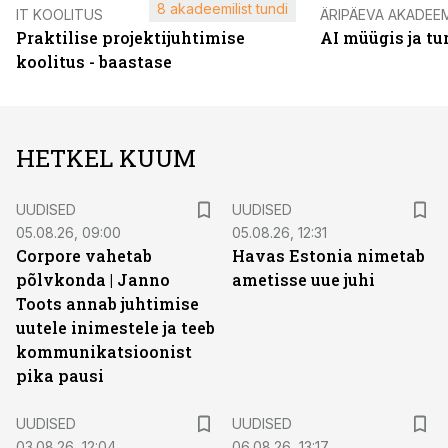
8 akadeemilist tundi
IT KOOLITUS
ÄRIPÄEVA AKADEE
Praktilise projektijuhtimise
AI müügis ja t
koolitus - baastase
HETKEL KUUM
UUDISED
UUDISED
05.08.26, 09:00
05.08.26, 12:31
Corpore vahetab
Havas Estonia nimetab
põlvkonda | Janno
ametisse uue juhi
Toots annab juhtimise
uutele inimestele ja teeb
kommunikatsioonist
pika pausi
UUDISED
UUDISED
03.08.26, 12:04
06.08.26, 13:17