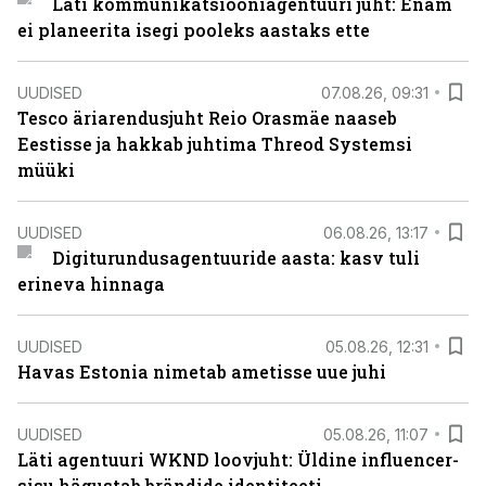
Läti kommunikatsiooniagentuuri juht: Enam
ei planeerita isegi pooleks aastaks ette
UUDISED
07.08.26, 09:31
Tesco äriarendusjuht Reio Orasmäe naaseb
Eestisse ja hakkab juhtima Threod Systemsi
müüki
UUDISED
06.08.26, 13:17
Digiturundusagentuuride aasta: kasv tuli
erineva hinnaga
UUDISED
05.08.26, 12:31
Havas Estonia nimetab ametisse uue juhi
UUDISED
05.08.26, 11:07
Läti agentuuri WKND loovjuht: Üldine influencer-
sisu hägustab brändide identiteeti