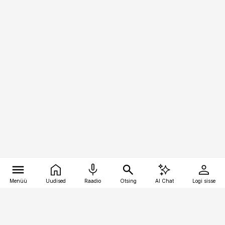
Menüü
Uudised
Raadio
Otsing
AI Chat
Logi sisse
Vana-Lõuna 39/1, 19094 Tallinn