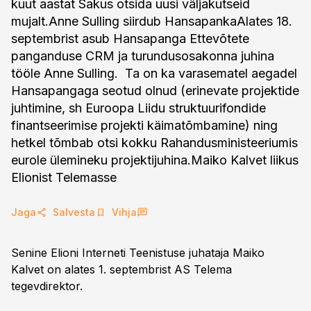
kuut aastat Sakus otsida uusi väljakutseid
mujalt.Anne Sulling siirdub HansapankaAlates 18.
septembrist asub Hansapanga Ettevõtete
panganduse CRM ja turundusosakonna juhina
tööle Anne Sulling. Ta on ka varasematel aegadel
Hansapangaga seotud olnud (erinevate projektide
juhtimine, sh Euroopa Liidu struktuurifondide
finantseerimise projekti käimatõmbamine) ning
hetkel tõmbab otsi kokku Rahandusministeeriumis
eurole ülemineku projektijuhina.Maiko Kalvet liikus
Elionist Telemasse
Jaga
Salvesta
Vihja
Senine Elioni Interneti Teenistuse juhataja Maiko
Kalvet on alates 1. septembrist AS Telema
tegevdirektor.