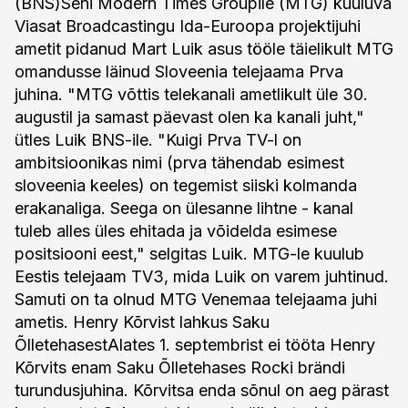
(BNS)Seni Modern Times Groupile (MTG) kuuluva
Viasat Broadcastingu Ida-Euroopa projektijuhi
ametit pidanud Mart Luik asus tööle täielikult MTG
omandusse läinud Sloveenia telejaama Prva
juhina. "MTG võttis telekanali ametlikult üle 30.
augustil ja samast päevast olen ka kanali juht,"
ütles Luik BNS-ile. "Kuigi Prva TV-l on
ambitsioonikas nimi (prva tähendab esimest
sloveenia keeles) on tegemist siiski kolmanda
erakanaliga. Seega on ülesanne lihtne - kanal
tuleb alles üles ehitada ja võidelda esimese
positsiooni eest," selgitas Luik. MTG-le kuulub
Eestis telejaam TV3, mida Luik on varem juhtinud.
Samuti on ta olnud MTG Venemaa telejaama juhi
ametis. Henry Kõrvist lahkus Saku
ÕlletehasestAlates 1. septembrist ei tööta Henry
Kõrvits enam Saku Õlletehases Rocki brändi
turundusjuhina. Kõrvitsa enda sõnul on aeg pärast