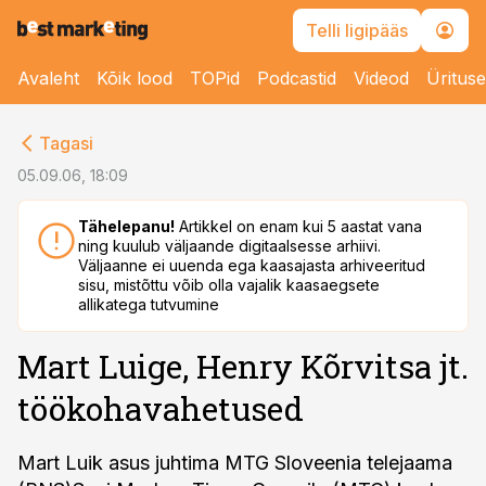
Telli ligipääs
Avaleht
Kõik lood
TOPid
Podcastid
Videod
Üritus
cebook
Tagasi
Twitter)
05.09.06, 18:09
kedIn
Tähelepanu!
Artikkel on enam kui 5 aastat vana
ning kuulub väljaande digitaalsesse arhiivi.
ail
Väljaanne ei uuenda ega kaasajasta arhiveeritud
sisu, mistõttu võib olla vajalik kaasaegsete
k
allikatega tutvumine
Mart Luige, Henry Kõrvitsa jt.
töökohavahetused
Mart Luik asus juhtima MTG Sloveenia telejaama