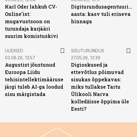
Karl Oder lahkub CV-
Digiturundusagentuuride
Online’ist:
aasta: kasv tuli erineva
mugavustsoon on
hinnaga
turundaja karjääri
suurim komistuskivi
ST
UUDISED
SISUTURUNDUS
03.08.26, 13:57
27.05.26, 13:39
Augustist jõustunud
Digioskused ja
Euroopa Liidu
ettevõtlus põimuvad
tehisintellektimääruse
sisukas õppekavas:
järgi tuleb AI-ga loodud
miks tullakse Tartu
sisu märgistada
Ülikooli Narva
kolledžisse õppima üle
Eesti?