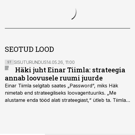
SEOTUD LOOD
SISUTURUNDUS
14.05.26, 11:00
ST
Häki juht Einar Tiimla: strateegia
annab loovusele ruumi juurde
Einar Tiimla selgitab saates „Password“, miks Häk
nimetab end strateegiliseks loovagentuuriks. „Me
alustame enda tööd alati strateegiast,“ ütleb ta. Tiimla
sõnul aitab põhjalik eeltöö vältida olukorda, kus klient
hakkab alles esimeste visuaalide pealt mõtlema, mida
ta tegelikult tahab.