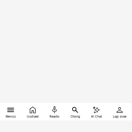
Menüü
Uudised
Raadio
Otsing
AI Chat
Logi sisse