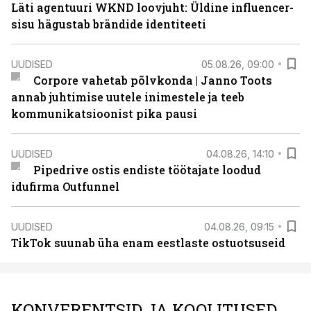
Läti agentuuri WKND loovjuht: Üldine influencer-
sisu hägustab brändide identiteeti
UUDISED
05.08.26, 09:00
Corpore vahetab põlvkonda | Janno Toots
annab juhtimise uutele inimestele ja teeb
kommunikatsioonist pika pausi
UUDISED
04.08.26, 14:10
Pipedrive ostis endiste töötajate loodud
idufirma Outfunnel
UUDISED
04.08.26, 09:15
TikTok suunab üha enam eestlaste ostuotsuseid
KONVERENTSID JA KOOLITUSED