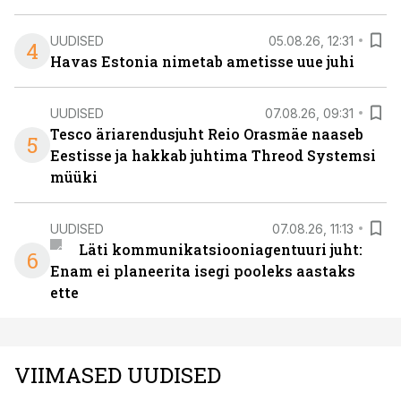
UUDISED
05.08.26, 12:31
4
Havas Estonia nimetab ametisse uue juhi
UUDISED
07.08.26, 09:31
Tesco äriarendusjuht Reio Orasmäe naaseb
5
Eestisse ja hakkab juhtima Threod Systemsi
müüki
UUDISED
07.08.26, 11:13
Läti kommunikatsiooniagentuuri juht:
6
Enam ei planeerita isegi pooleks aastaks
ette
VIIMASED UUDISED