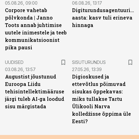
05.08.26, 09:00
06.08.26, 13:17
Corpore vahetab
Digiturundusagentuuride
põlvkonda | Janno
aasta: kasv tuli erineva
Toots annab juhtimise
hinnaga
uutele inimestele ja teeb
kommunikatsioonist
pika pausi
ST
UUDISED
SISUTURUNDUS
03.08.26, 13:57
27.05.26, 13:39
Augustist jõustunud
Digioskused ja
Euroopa Liidu
ettevõtlus põimuvad
tehisintellektimääruse
sisukas õppekavas:
järgi tuleb AI-ga loodud
miks tullakse Tartu
sisu märgistada
Ülikooli Narva
kolledžisse õppima üle
Eesti?