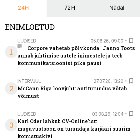
24H
72H
Nädal
ENIMLOETUD
UUDISED
05.08.26, 09:00
Corpore vahetab põlvkonda | Janno Toots
1
annab juhtimise uutele inimestele ja teeb
kommunikatsioonist pika pausi
INTERVJUU
27.07.26, 13:20
2
McCann Riga loovjuht: antiturundus võtab
võimust
UUDISED
03.08.26, 12:04
Karl Oder lahkub CV-Online’ist:
3
mugavustsoon on turundaja karjääri suurim
komistuskivi