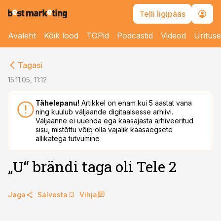
Telli ligipääs
Avaleht
Kõik lood
TOPid
Podcastid
Videod
Üritus
cebook
Tagasi
Twitter)
15.11.05, 11:12
kedIn
Tähelepanu!
Artikkel on enam kui 5 aastat vana
ning kuulub väljaande digitaalsesse arhiivi.
ail
Väljaanne ei uuenda ega kaasajasta arhiveeritud
sisu, mistõttu võib olla vajalik kaasaegsete
k
allikatega tutvumine
„U“ brändi taga oli Tele 2
Jaga
Salvesta
Vihja