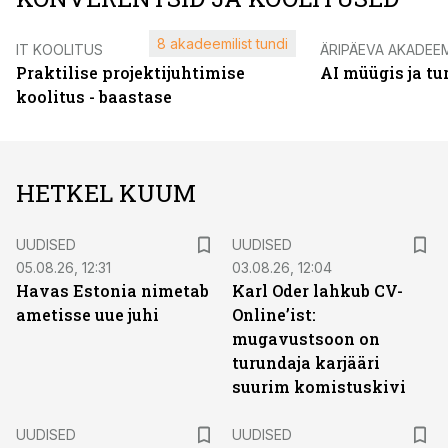
8 akadeemilist tundi
IT KOOLITUS
ÄRIPÄEVA AKADEE
Praktilise projektijuhtimise
AI müügis ja t
koolitus - baastase
HETKEL KUUM
UUDISED
UUDISED
05.08.26, 12:31
03.08.26, 12:04
Havas Estonia nimetab
Karl Oder lahkub CV-
ametisse uue juhi
Online’ist:
mugavustsoon on
turundaja karjääri
suurim komistuskivi
UUDISED
UUDISED