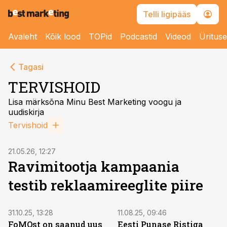
Telli ligipääs
Avaleht
Kõik lood
TOPid
Podcastid
Videod
Üritus
Tagasi
TERVISHOID
Lisa märksõna Minu Best Marketing voogu ja
uudiskirja
Tervishoid
21.05.26, 12:27
Ravimitootja kampaania
testib reklaamireeglite piire
31.10.25, 13:28
11.08.25, 09:46
FoMOst on saanud uus
Eesti Punase Ristiga