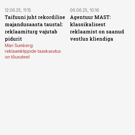
12.06.25, 11:15
06.06.25, 10:16
Taifuuni juht rekordilise
Agentuur MAST:
majandusaasta taustal:
klassikalisest
reklaamiturg vajutab
reklaamist on saanud
pidurit
vestlus kliendiga
Mari Sumberg:
reklaamklippide taaskasutus
on tõusuteel