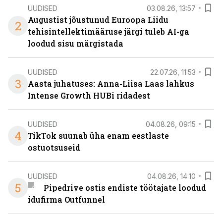
UUDISED
03.08.26, 13:57
Augustist jõustunud Euroopa Liidu
2
tehisintellektimääruse järgi tuleb AI-ga
loodud sisu märgistada
UUDISED
22.07.26, 11:53
3
Aasta juhatuses: Anna-Liisa Laas lahkus
Intense Growth HUBi ridadest
UUDISED
04.08.26, 09:15
4
TikTok suunab üha enam eestlaste
ostuotsuseid
UUDISED
04.08.26, 14:10
5
Pipedrive ostis endiste töötajate loodud
idufirma Outfunnel