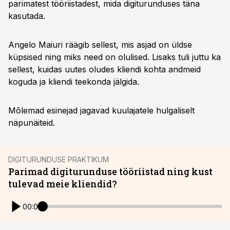
parimatest tööriistadest, mida digiturunduses täna
kasutada.
Angelo Maiuri räägib sellest, mis asjad on üldse
küpsised ning miks need on olulised. Lisaks tuli juttu ka
sellest, kuidas uutes oludes kliendi kohta andmeid
koguda ja kliendi teekonda jälgida.
Mõlemad esinejad jagavad kuulajatele hulgaliselt
näpunäiteid.
DIGITURUNDUSE PRAKTIKUM
Parimad digiturunduse tööriistad ning kust
tulevad meie kliendid?
00:00