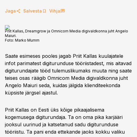
Jaga
Salvesta
Vihja
Priit Kallas, Dreamgrow ja Omnicom Media digivaldkonna juht Angelo
Maiuri.
Foto:
Marko Mumm
Saate esimeses pooles jagab Priit Kallas kuulajatele
infot parimatest digiturunduse tööriistadest, mis aitavad
digiturundajate tööd tulemuslikumaks muuta ning saate
teises osas räägib Omnicom Media digivaldkonna juht
Angelo Maiuri seda, kuidas jälgida klienditeekonda
küpsiste järgsel ajastul.
Priit Kallas on Eesti üks kõige pikaajalisema
kogemusega digiturundaja. Ta on oma pika karjääri
jooksul uurinud ja katsetanud sadu digiturunduse
tööriistu. Ta pani enda ettekande jaoks kokku valiku