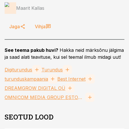
Maarit Kallas
Jaga
Vihja
See teema pakub huvi?
Hakka neid märksõnu jälgima
ja saad alati teavituse, kui sel teemal ilmub midagi uut!
Digiturundus
Turundus
turunduskampaania
Best Internet
DREAMGROW DIGITAL OÜ
OMNICOM MEDIA GROUP ESTONIA OÜ
SEOTUD LOOD