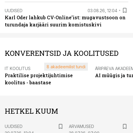
UUDISED
03.08.26, 12:04
Karl Oder lahkub CV-Online’ist: mugavustsoon on
turundaja karjääri suurim komistuskivi
KONVERENTSID JA KOOLITUSED
8 akadeemilist tundi
IT KOOLITUS
ÄRIPÄEVA AKADEE
Praktilise projektijuhtimise
AI müügis ja t
koolitus - baastase
HETKEL KUUM
UUDISED
ARVAMUSED