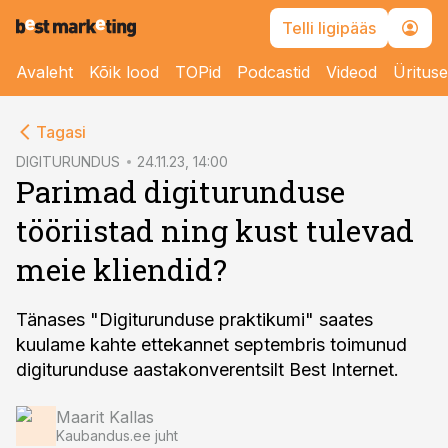
Telli ligipääs
Avaleht
Kõik lood
TOPid
Podcastid
Videod
Üritus
cebook
cebook
Tagasi
Twitter)
Twitter)
DIGITURUNDUS
24.11.23, 14:00
Parimad digiturunduse
kedIn
kedIn
tööriistad ning kust tulevad
ail
ail
meie kliendid?
k
k
Tänases "Digiturunduse praktikumi" saates
kuulame kahte ettekannet septembris toimunud
digiturunduse aastakonverentsilt Best Internet.
Maarit Kallas
Kaubandus.ee juht