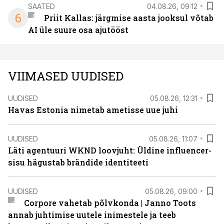
SAATED
04.08.26, 09:12
6
Priit Kallas: järgmise aasta jooksul võtab
AI üle suure osa ajutööst
VIIMASED UUDISED
UUDISED
05.08.26, 12:31
Havas Estonia nimetab ametisse uue juhi
UUDISED
05.08.26, 11:07
Läti agentuuri WKND loovjuht: Üldine influencer-
sisu hägustab brändide identiteeti
UUDISED
05.08.26, 09:00
Corpore vahetab põlvkonda | Janno Toots
annab juhtimise uutele inimestele ja teeb