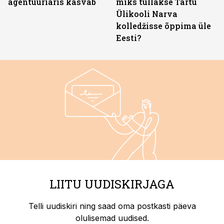
agentuuriäris kasvab
miks tullakse Tartu
Ülikooli Narva
kolledžisse õppima üle
Eesti?
LIITU UUDISKIRJAGA
Telli uudiskiri ning saad oma postkasti päeva
olulisemad uudised.