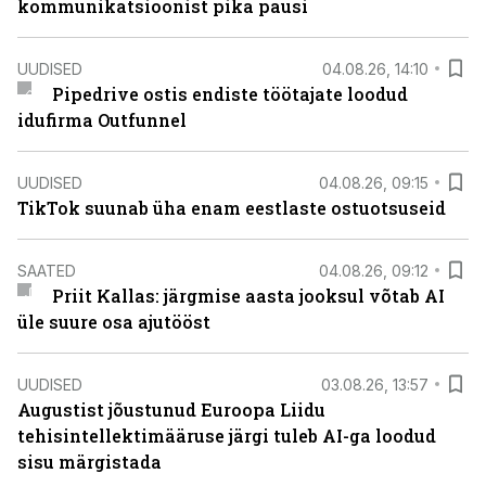
kommunikatsioonist pika pausi
UUDISED
04.08.26, 14:10
Pipedrive ostis endiste töötajate loodud
idufirma Outfunnel
UUDISED
04.08.26, 09:15
TikTok suunab üha enam eestlaste ostuotsuseid
SAATED
04.08.26, 09:12
Priit Kallas: järgmise aasta jooksul võtab AI
üle suure osa ajutööst
UUDISED
03.08.26, 13:57
Augustist jõustunud Euroopa Liidu
tehisintellektimääruse järgi tuleb AI-ga loodud
sisu märgistada