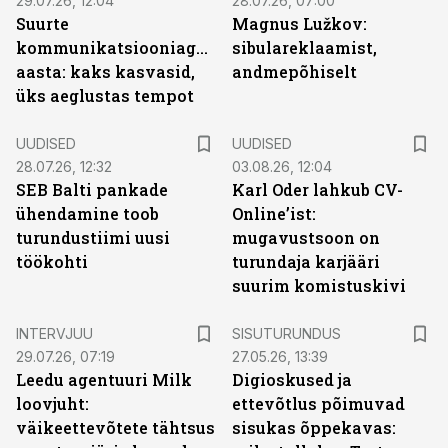
29.07.26, 12:04
28.07.26, 07:00
Suurte
Magnus Lužkov:
kommunikatsiooniagentuuride
sibulareklaamist,
aasta: kaks kasvasid,
andmepõhiselt
üks aeglustas tempot
UUDISED
UUDISED
28.07.26, 12:32
03.08.26, 12:04
SEB Balti pankade
Karl Oder lahkub CV-
ühendamine toob
Online’ist:
turundustiimi uusi
mugavustsoon on
töökohti
turundaja karjääri
suurim komistuskivi
ST
INTERVJUU
SISUTURUNDUS
29.07.26, 07:19
27.05.26, 13:39
Leedu agentuuri Milk
Digioskused ja
loovjuht:
ettevõtlus põimuvad
väikeettevõtete tähtsus
sisukas õppekavas: