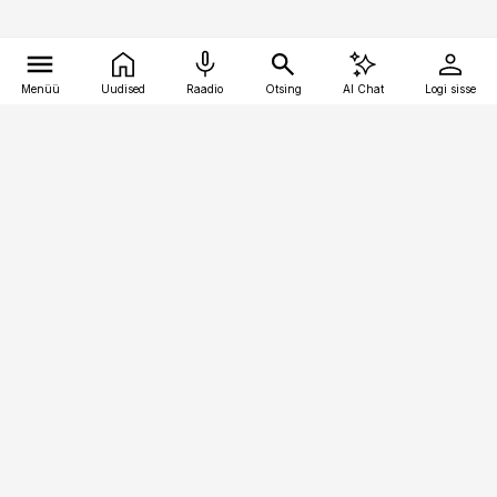
Menüü
Uudised
Raadio
Otsing
AI Chat
Logi sisse
Vana-Lõuna 39/1, 19094 Tallinn
(+372) 667 0111
bestmarketing@best-marketing.ee
Telli
Reklaam
Firmast
Sisu kasutamisõigused
Ajakirjaniku
eetikakoodeks
Üldtingimused
Privaatsustingimused
Küpsiste poliitika
KKK