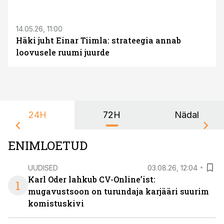
ST
14.05.26, 11:00
Häki juht Einar Tiimla: strateegia annab
loovusele ruumi juurde
24H
72H
Nädal
ENIMLOETUD
UUDISED
03.08.26, 12:04
Karl Oder lahkub CV-Online’ist:
1
mugavustsoon on turundaja karjääri suurim
komistuskivi